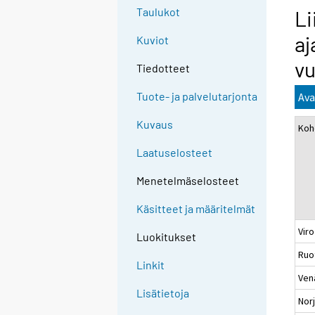
Taulukot
Li
aj
Kuviot
v
Tiedotteet
Tuote- ja palvelutarjonta
Ava
Kuvaus
Koh
Laatuselosteet
Menetelmäselosteet
Käsitteet ja määritelmät
Vi
Luokitukset
Ru
Linkit
Ve
Lisätietoja
No