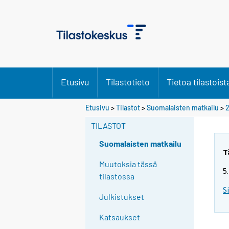
Etusivu
Tilastotieto
Tietoa tilastoist
Etusivu
>
Tilastot
>
Suomalaisten matkailu
>
2
TILASTOT
Suomalaisten matkailu
T
Muutoksia tässä
5
tilastossa
S
Julkistukset
Katsaukset