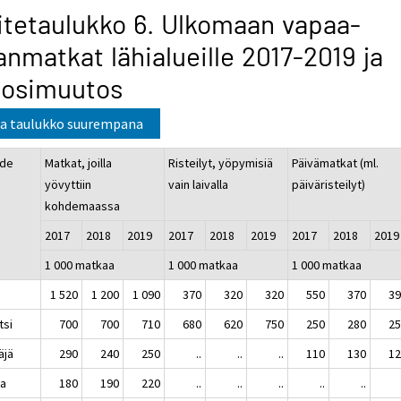
itetaulukko 6. Ulkomaan vapaa-
anmatkat lähialueille 2017-2019 ja
uosimuutos
a taulukko suurempana
de
Matkat, joilla
Risteilyt, yöpymisiä
Päivämatkat (ml.
yövyttiin
vain laivalla
päiväristeilyt)
kohdemaassa
2017
2018
2019
2017
2018
2019
2017
2018
201
1 000 matkaa
1 000 matkaa
1 000 matkaa
ro
1 520
1 200
1 090
370
320
320
550
370
3
otsi
700
700
710
680
620
750
250
280
2
näjä
290
240
250
..
..
..
110
130
1
rja
180
190
220
..
..
..
..
..