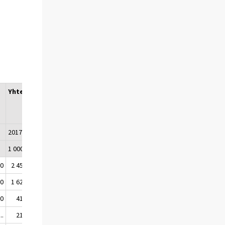
Yhteensä
Vuosimuutos
(2018/2019)
9
2017
2018
2019
1 000 matkaa
%
90
2 450
1 890
1 800
-5
50
1 620
1 610
1 720
7
20
410
370
390
4
..
210
200
240
19