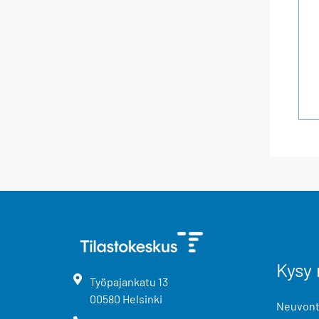
Kysy 
Työpajankatu
13
00580
Helsinki
Neuvonta