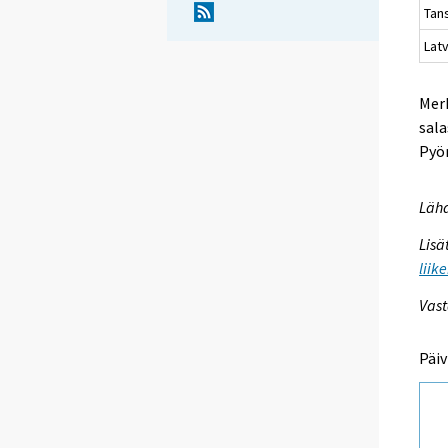
Ta
Latv
Merk
sala
Pyör
Lähd
Lisä
liik
Vast
Päiv