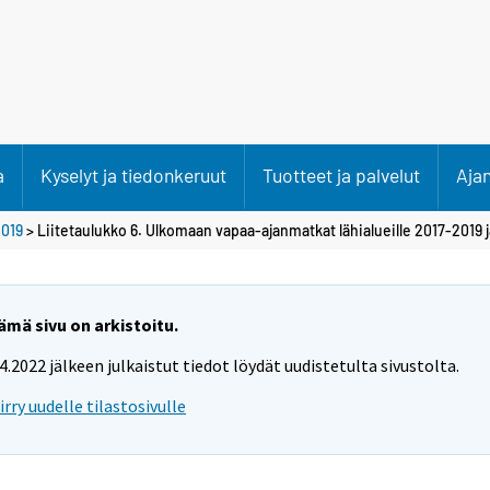
a
Kyselyt ja tiedonkeruut
Tuotteet ja palvelut
Aja
019
> Liitetaulukko 6. Ulkomaan vapaa-ajanmatkat lähialueille 2017-2019
ämä sivu on arkistoitu.
.4.2022 jälkeen julkaistut tiedot löydät uudistetulta sivustolta.
iirry uudelle tilastosivulle