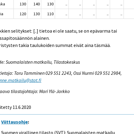
nska
130
140
130
..
..
..
..
..
ia
120
130
110
..
..
..
..
..
kien selitykset: [..] tietoa ei ole saatu, se on epävarma tai
ssapitosäännön alainen.
istysten takia taulukoiden summat eivät aina täsmää.
e: Suomalaisten matkailu, Tilastokeskus
tietoja: Taru Tamminen 029 551 2243, Ossi Nurmi 029 551 2984,
enne.matkailu@stat.fi
aava tilastojohtaja: Mari Ylä-Jarkko
itetty 11.6.2020
Viittausohje
:
Suomen virallinen tilasto (SVT): Suomalaisten matkailu