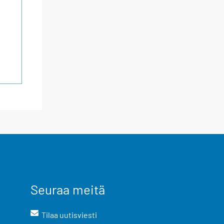
Seuraa meitä
Tilaa uutisviesti