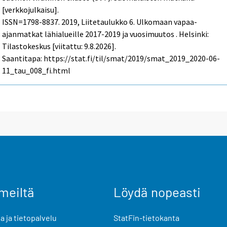
[verkkojulkaisu].
ISSN=1798-8837. 2019, Liitetaulukko 6. Ulkomaan vapaa-
ajanmatkat lähialueille 2017-2019 ja vuosimuutos . Helsinki:
Tilastokeskus [viitattu: 9.8.2026].
Saantitapa: https://stat.fi/til/smat/2019/smat_2019_2020-06-
11_tau_008_fi.html
meiltä
Löydä nopeasti
 ja tietopalvelu
StatFin-tietokanta