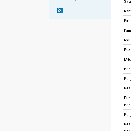
Sat
Kan
Pir
Päi
Kym
Etel
Ete
Poh
Pohj
Kes
Etel
Poh
Poh
Kes
Poh