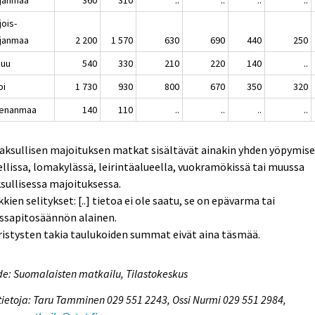
jois-
janmaa
2 200
1 570
630
690
440
250
nuu
540
330
210
220
140
..
pi
1 730
930
800
670
350
320
enanmaa
140
110
..
..
..
..
aksullisen majoituksen matkat sisältävät ainakin yhden yöpymis
llissa, lomakylässä, leirintäalueella, vuokramökissä tai muussa
ullisessa majoituksessa.
kien selitykset: [..] tietoa ei ole saatu, se on epävarma tai
ssapitosäännön alainen.
istysten takia taulukoiden summat eivät aina täsmää.
e: Suomalaisten matkailu, Tilastokeskus
tietoja: Taru Tamminen 029 551 2243, Ossi Nurmi 029 551 2984,