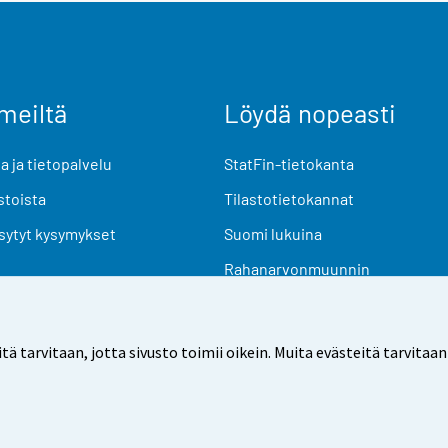
meiltä
Löydä nopeasti
 ja tietopalvelu
StatFin-tietokanta
stoista
Tilastotietokannat
sytyt kysymykset
Suomi lukuina
Rahanarvonmuunnin
Tulevat julkaisut
Tutkimusaineistot
arvitaan, jotta sivusto toimii oikein. Muita evästeitä tarvitaan
Käyttöehdot
Tietosuoja
Saavutettavuus
Tietoa sivu