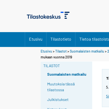
Etusivu
Tilastotieto
Tietoa tilastoist
Etusivu
>
Tilastot
>
Suomalaisten matkailu
>
2
mukaan vuonna 2019
TILASTOT
Suomalaisten matkailu
T
Muutoksia tässä
5
tilastossa
S
Julkistukset