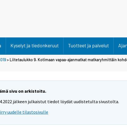
a
Kyselyt ja tiedonkeruut
Tuotteet ja palvelut
Aja
019
> Liitetaulukko 9. Kotimaan vapaa-ajanmatkat matkaryhmittäin ko
ämä sivu on arkistoitu.
.4.2022 jälkeen julkaistut tiedot löydät uudistetulta sivustolta.
iirry uudelle tilastosivulle