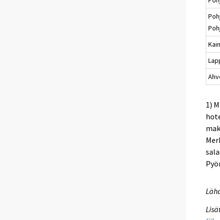
Poh
Poh
Kai
Lap
Ahv
1) M
hote
maks
Merk
sala
Pyör
Lähd
Lisä