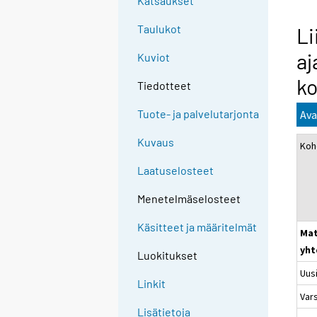
Katsaukset
Taulukot
Li
aj
Kuviot
k
Tiedotteet
Tuote- ja palvelutarjonta
Ava
Kuvaus
Koh
Laatuselosteet
Menetelmäselosteet
Käsitteet ja määritelmät
Mat
yht
Luokitukset
Uus
Linkit
Var
Lisätietoja