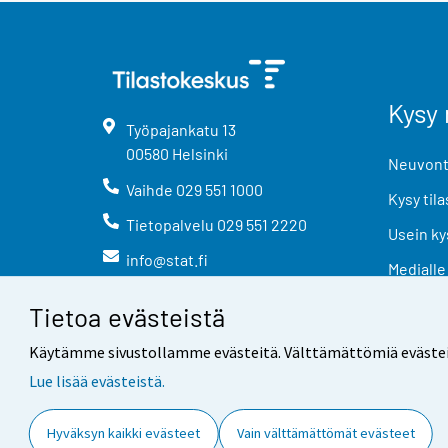
Kysy 
Työpajankatu
13
00580
Helsinki
Neuvonta
Vaihde
029 551 1000
Kysy tila
Tietopalvelu
029 551 2220
Usein ky
info@stat.fi
Medialle
Tietoa evästeistä
Käytämme sivustollamme evästeitä. Välttämättömiä evästeitä t
Lue lisää evästeistä.
Yhteystiedot
Palaute
Hyväksyn kaikki evästeet
Vain välttämättömät evästeet