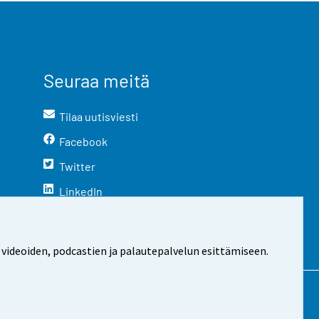
Seuraa meitä
Tilaa uutisviesti
Facebook
Twitter
LinkedIn
YouTube
Instagram
 videoiden, podcastien ja palautepalvelun esittämiseen.
stosta
Evästeasetukset