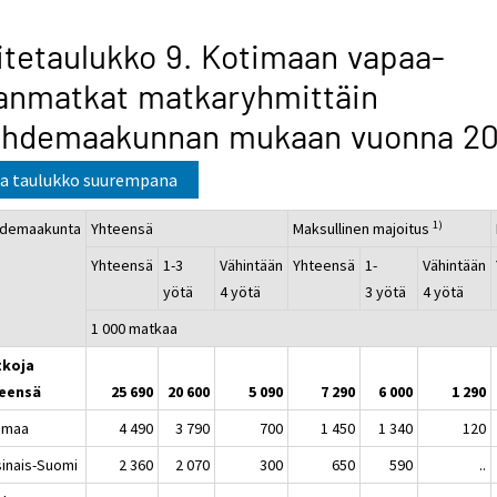
itetaulukko 9. Kotimaan vapaa-
anmatkat matkaryhmittäin
ohdemaakunnan mukaan vuonna 20
a taulukko suurempana
1)
demaakunta
Yhteensä
Maksullinen majoitus
Yhteensä
1-3
Vähintään
Yhteensä
1-
Vähintään
yötä
4 yötä
3 yötä
4 yötä
1 000 matkaa
koja
eensä
25 690
20 600
5 090
7 290
6 000
1 290
imaa
4 490
3 790
700
1 450
1 340
120
sinais-Suomi
2 360
2 070
300
650
590
..