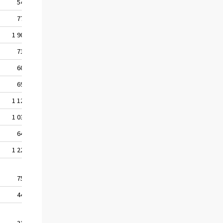
540
430
110
770
700
..
1 900
1 600
310
710
620
..
600
500
..
690
540
160
1 120
860
270
1 030
810
220
640
470
170
1 220
1 000
220
750
580
170
440
360
..
310
270
..