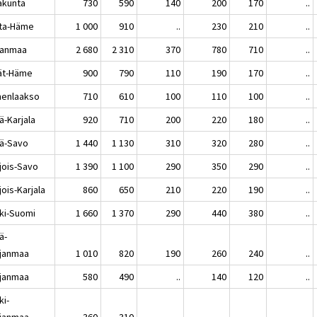
akunta
730
590
140
200
170
..
ta-Häme
1 000
910
..
230
210
..
kanmaa
2 680
2 310
370
780
710
..
jät-Häme
900
790
110
190
170
..
enlaakso
710
610
100
110
100
..
ä-Karjala
920
710
200
220
180
..
lä-Savo
1 440
1 130
310
320
280
..
jois-Savo
1 390
1 100
290
350
290
..
ois-Karjala
860
650
210
220
190
..
ki-Suomi
1 660
1 370
290
440
380
..
ä-
janmaa
1 010
820
190
260
240
..
janmaa
580
490
..
140
120
..
ki-
janmaa
360
310
..
..
..
..