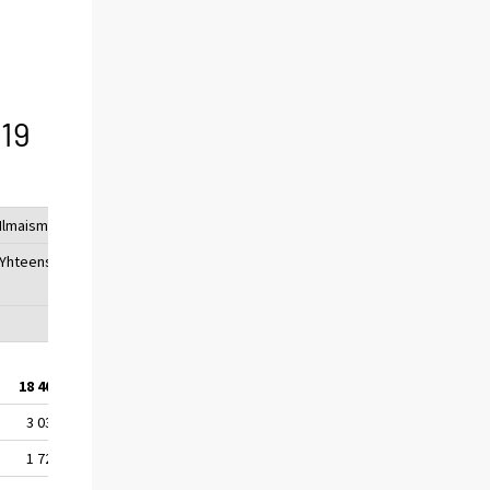
19
Ilmaismajoitus
Yhteensä
1-3
Vähintään
yötä
4 yötä
18 400
14 600
3 800
3 030
2 450
580
1 720
1 480
240