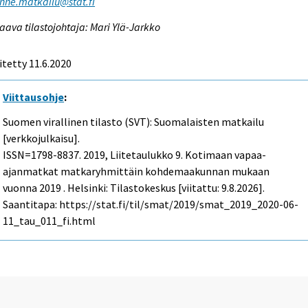
enne.matkailu@stat.fi
aava tilastojohtaja: Mari Ylä-Jarkko
itetty 11.6.2020
Viittausohje
:
Suomen virallinen tilasto (SVT): Suomalaisten matkailu
[verkkojulkaisu].
ISSN=1798-8837. 2019, Liitetaulukko 9. Kotimaan vapaa-
ajanmatkat matkaryhmittäin kohdemaakunnan mukaan
vuonna 2019 . Helsinki: Tilastokeskus [viitattu: 9.8.2026].
Saantitapa: https://stat.fi/til/smat/2019/smat_2019_2020-06-
11_tau_011_fi.html