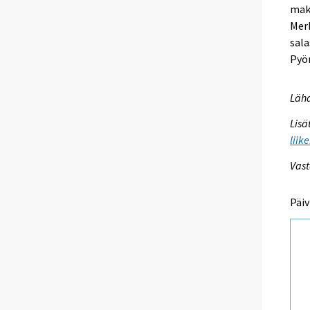
maks
Merk
sala
Pyör
Lähd
Lisä
liik
Vast
Päiv