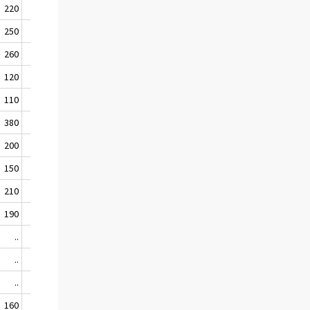
220
230
250
210
260
190
120
190
110
130
380
180
200
170
150
260
210
180
190
180
..
110
..
..
..
..
160