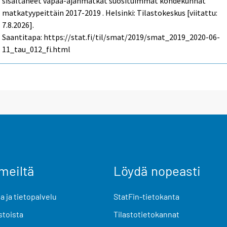
sisältäneet vapaa-ajanmatkat suosituimmat kohdekunnat
matkatyypeittäin 2017-2019 . Helsinki: Tilastokeskus [viitattu:
7.8.2026].
Saantitapa: https://stat.fi/til/smat/2019/smat_2019_2020-06-
11_tau_012_fi.html
meiltä
Löydä nopeasti
 ja tietopalvelu
StatFin-tietokanta
stoista
Tilastotietokannat