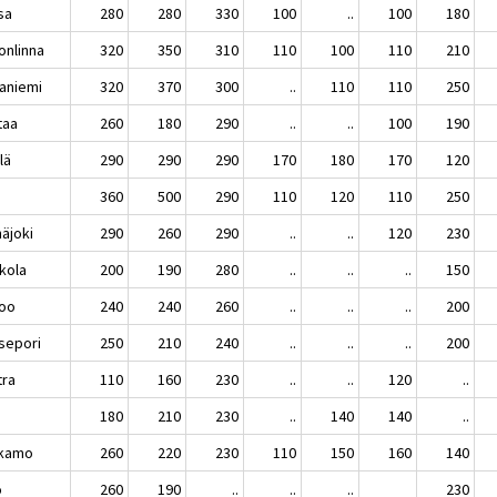
sa
280
280
330
100
..
100
180
onlinna
320
350
310
110
100
110
210
aniemi
320
370
300
..
110
110
250
taa
260
180
290
..
..
100
190
ilä
290
290
290
170
180
170
120
i
360
500
290
110
120
110
250
näjoki
290
260
290
..
..
120
230
kola
200
190
280
..
..
..
150
oo
240
240
260
..
..
..
200
sepori
250
210
240
..
..
..
200
tra
110
160
230
..
..
120
..
i
180
210
230
..
140
140
..
kamo
260
220
230
110
150
160
140
o
260
190
..
..
..
230