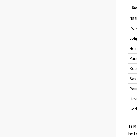
Jäm
Naan
Por
Loh
Hei
Par
Kola
Sas
Ra
Lie
Kot
1) M
hote