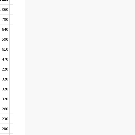
1 360
1 410
790
890
640
640
590
580
610
550
470
420
220
390
320
350
320
370
320
310
260
300
230
130
280
260