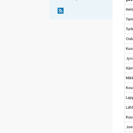
Hels
Tam
Tur
Oul
Kuo
Jyv
Häm
Mikk
Kou
Lap
Laht
Kuu
Joe