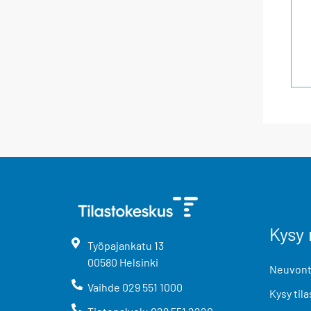
Kysy 
Työpajankatu
13
00580
Helsinki
Neuvonta
Vaihde
029 551 1000
Kysy tila