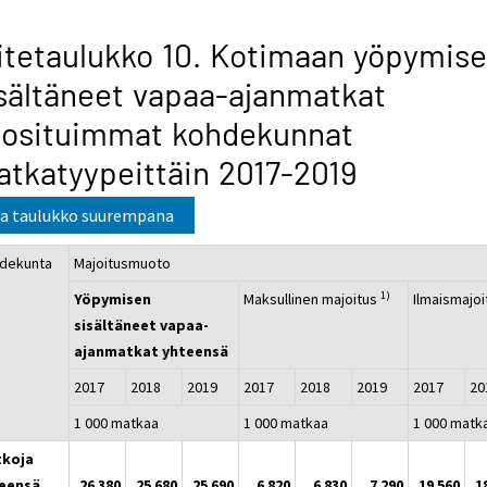
itetaulukko 10. Kotimaan yöpymis
sältäneet vapaa-ajanmatkat
uosituimmat kohdekunnat
tkatyypeittäin 2017-2019
a taulukko suurempana
dekunta
Majoitusmuoto
1)
Yöpymisen
Maksullinen majoitus
Ilmaismaj
sisältäneet vapaa-
ajanmatkat yhteensä
2017
2018
2019
2017
2018
2019
2017
2
1 000 matkaa
1 000 matkaa
1 000 matk
koja
eensä
26 380
25 680
25 690
6 820
6 830
7 290
19 560
1