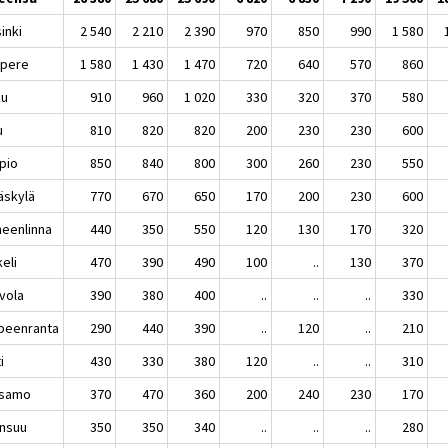
inki
2 540
2 210
2 390
970
850
990
1 580
pere
1 580
1 430
1 470
720
640
570
860
ku
910
960
1 020
330
320
370
580
u
810
820
820
200
230
230
600
pio
850
840
800
300
260
230
550
äskylä
770
670
650
170
200
230
600
eenlinna
440
350
550
120
130
170
320
eli
470
390
490
100
..
130
370
vola
390
380
400
..
..
..
330
peenranta
290
440
390
..
120
..
210
i
430
330
380
120
..
..
310
samo
370
470
360
200
240
230
170
nsuu
350
350
340
..
..
..
280