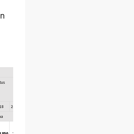
en
oitus
018
2019
aa
8 850
18 400