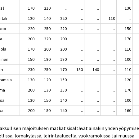
sä
170
210
..
..
..
130
tali
120
140
220
..
..
110
..
voo
220
250
220
..
..
..
150
ja
200
220
200
..
..
..
170
nola
170
200
200
..
..
..
110
ainen
150
180
180
..
..
..
100
ri
230
250
170
130
140
..
110
tamala
130
120
150
..
..
..
120
uma
200
130
150
..
..
..
170
ksa
130
150
140
..
..
..
100
ka
200
180
140
..
..
..
160
aksullisen majoituksen matkat sisältävät ainakin yhden yöpymis
llissa, lomakylässä, leirintäalueella, vuokramökissä tai muussa