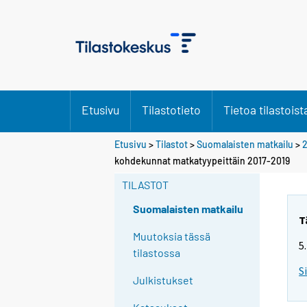
Etusivu
Tilastotieto
Tietoa tilastoist
Etusivu
>
Tilastot
>
Suomalaisten matkailu
>
2
kohdekunnat matkatyypeittäin 2017-2019
TILASTOT
Suomalaisten matkailu
T
Muutoksia tässä
5
tilastossa
S
Julkistukset