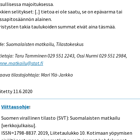
ullisessa majoituksessa.
kien selitykset: [..] tietoa ei ole saatu, se on epävarma tai
ssapitosäännön alainen.
istysten takia taulukoiden summat eivät aina täsmää.
e: Suomalaisten matkailu, Tilastokeskus
tietoja: Taru Tamminen 029 551 2243, Ossi Nurmi 029 551 2984,
enne.matkailu@stat.fi
aava tilastojohtaja: Mari Ylä-Jarkko
itetty 11.6.2020
Viittausohje
:
Suomen virallinen tilasto (SVT): Suomalaisten matkailu
[verkkojulkaisu].
ISSN=1798-8837. 2019, Liitetaulukko 10. Kotimaan yöpymisen