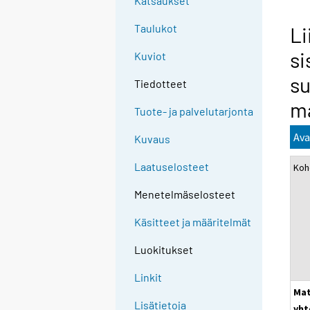
Katsaukset
Taulukot
Li
si
Kuviot
s
Tiedotteet
ma
Tuote- ja palvelutarjonta
Ava
Kuvaus
Laatuselosteet
Koh
Menetelmäselosteet
Käsitteet ja määritelmät
Luokitukset
Linkit
Mat
Lisätietoja
yht