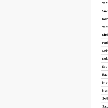
Vaa
Sav
Rov
Van
Kitt
Por
Sei
Kok
Esp
Raa
Ima
Inar
Sot
Sal