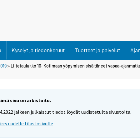
a
Kyselyt ja tiedonkeruut
Tuotteet ja palvelut
Aja
019
> Liitetaulukko 10. Kotimaan yöpymisen sisältäneet vapaa-ajanmatk
ämä sivu on arkistoitu.
.4.2022 jälkeen julkaistut tiedot löydät uudistetulta sivustolta.
iirry uudelle tilastosivulle