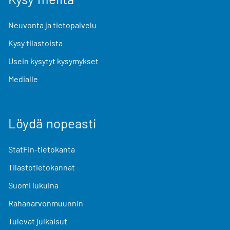
Neuvonta ja tietopalvelu
Kysy tilastoista
Usein kysytyt kysymykset
Medialle
Löydä nopeasti
StatFin-tietokanta
Tilastotietokannat
Suomi lukuina
Rahanarvonmuunnin
Tulevat julkaisut