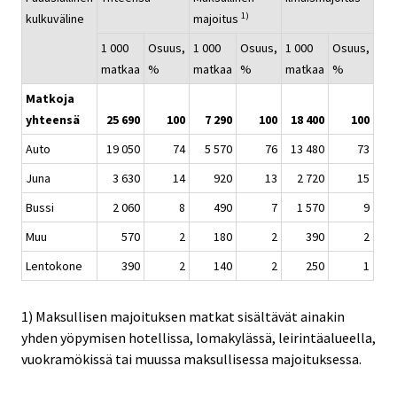
1)
kulkuväline
majoitus
1 000
Osuus,
1 000
Osuus,
1 000
Osuus,
matkaa
%
matkaa
%
matkaa
%
Matkoja
yhteensä
25 690
100
7 290
100
18 400
100
Auto
19 050
74
5 570
76
13 480
73
Juna
3 630
14
920
13
2 720
15
Bussi
2 060
8
490
7
1 570
9
Muu
570
2
180
2
390
2
Lentokone
390
2
140
2
250
1
1) Maksullisen majoituksen matkat sisältävät ainakin
yhden yöpymisen hotellissa, lomakylässä, leirintäalueella,
vuokramökissä tai muussa maksullisessa majoituksessa.