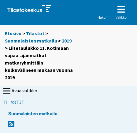
Valikko
Haku
Etusivu
>
Tilastot
>
Suomalaisten matkailu
>
2019
> Liitetaulukko 11. Kotimaan
vapaa-ajanmatkat
matkaryhmittäin
kulkuvälineen mukaan vuonna
2019
Avaa valikko
TILASTOT
Suomalaisten matkailu