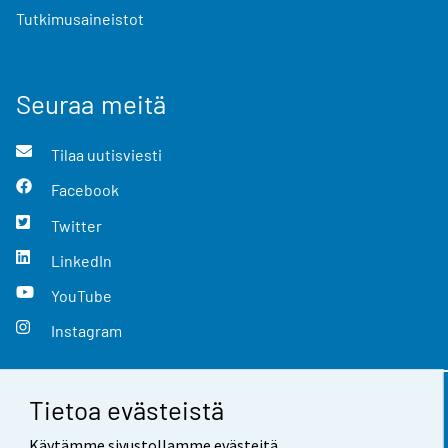
Tutkimusaineistot
Seuraa meitä
Tilaa uutisviesti
Facebook
Twitter
LinkedIn
YouTube
Instagram
Tietoa evästeistä
Yhteystiedot
Käytämme sivustollamme evästeitä.