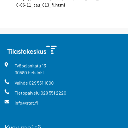
0-06-11_tau_013_fi.html
Työpajankatu
13
00580
Helsinki
Vaihde
029 551 1000
Tietopalvelu
029 551 2220
info@stat.fi
Kysy meiltä