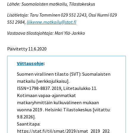
Lähde: Suomalaisten matkailu, Tilastokeskus
Lisätietoja: Taru Tamminen 029 551 2243, Ossi Nurmi 029
551 2984,
liikenne.matkailu@stat.fi
Vastaava tilastojohtaja: Mari Ylä-Jarkko
Päivitetty 11.6.2020
Viittausohje
:
Suomen virallinen tilasto (SVT): Suomalaisten
matkailu [verkkojulkaisu].
ISSN=1798-8837. 2019, Liitetaulukko 11.
Kotimaan vapaa-ajanmatkat
matkaryhmittäin kulkuvälineen mukaan
vuonna 2019 . Helsinki: Tilastokeskus [viitattu:
9.8.2026].
Saantitapa:
https://stat.fi/til/smat/2019/smat_2019_202