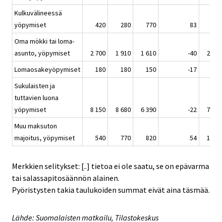
Kulkuvälineessä
yöpymiset
420
280
770
83
360
Oma mökki tai loma-
asunto, yöpymiset
2 700
1 910
1 610
-40
2 580
Lomaosakeyöpymiset
180
180
150
-17
220
Sukulaisten ja
tuttavien luona
yöpymiset
8 150
8 680
6 390
-22
7 920
Muu maksuton
majoitus, yöpymiset
540
770
820
54
1 400
Merkkien selitykset: [..] tietoa ei ole saatu, se on epävarma
tai salassapitosäännön alainen.
Pyöristysten takia taulukoiden summat eivät aina täsmää.
Lähde: Suomalaisten matkailu, Tilastokeskus