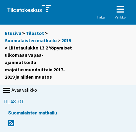
Valikko
Haku
Etusivu
>
Tilastot
>
Suomalaisten matkailu
>
2019
> Liitetaulukko 13.2 Yöpymiset
ulkomaan vapaa-
ajanmatkoilla
majoitusmuodoittain 2017-
2019 ja niiden muutos
Avaa valikko
TILASTOT
Suomalaisten matkailu