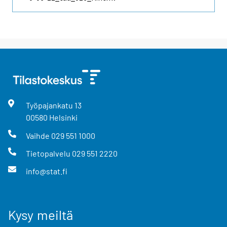
Työpajankatu
13
00580
Helsinki
Vaihde
029 551 1000
Tietopalvelu
029 551 2220
info@stat.fi
Kysy meiltä