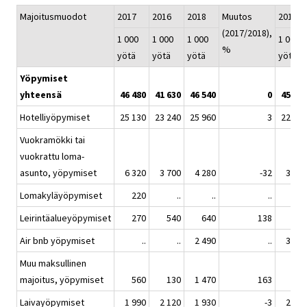
Majoitusmuodot
2017
2016
2018
Muutos
2019
(2017/2018),
1 000
1 000
1 000
1 000
%
yötä
yötä
yötä
yötä
Yöpymiset
yhteensä
46 480
41 630
46 540
0
45 650
Hotelliyöpymiset
25 130
23 240
25 960
3
22 910
Vuokramökki tai
vuokrattu loma-
asunto, yöpymiset
6 320
3 700
4 280
-32
3 430
Lomakyläyöpymiset
220
..
..
..
140
Leirintäalueyöpymiset
270
540
640
138
880
Air bnb yöpymiset
..
..
2 490
..
3 430
Muu maksullinen
majoitus, yöpymiset
560
130
1 470
163
200
Laivayöpymiset
1 990
2 120
1 930
-3
2 180