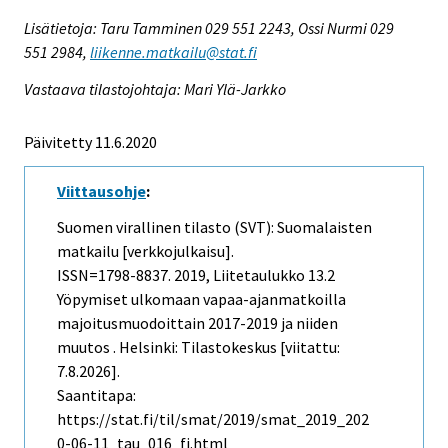
Lisätietoja: Taru Tamminen 029 551 2243, Ossi Nurmi 029
551 2984,
liikenne.matkailu@stat.fi
Vastaava tilastojohtaja: Mari Ylä-Jarkko
Päivitetty 11.6.2020
Viittausohje
:
Suomen virallinen tilasto (SVT): Suomalaisten
matkailu [verkkojulkaisu].
ISSN=1798-8837. 2019, Liitetaulukko 13.2
Yöpymiset ulkomaan vapaa-ajanmatkoilla
majoitusmuodoittain 2017-2019 ja niiden
muutos . Helsinki: Tilastokeskus [viitattu:
7.8.2026].
Saantitapa:
https://stat.fi/til/smat/2019/smat_2019_202
0-06-11_tau_016_fi.html