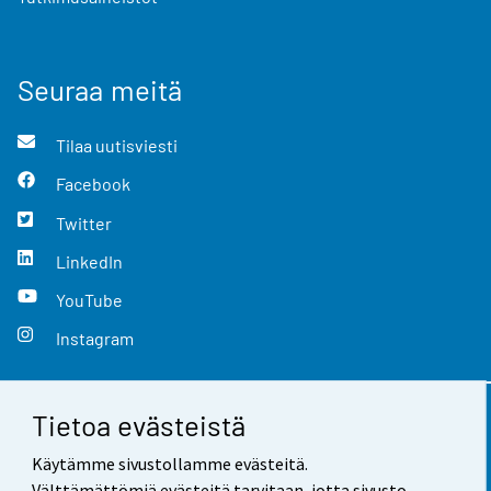
Seuraa meitä
Tilaa uutisviesti
Facebook
Twitter
LinkedIn
YouTube
Instagram
Tietoa evästeistä
Yhteystiedot
Käytämme sivustollamme evästeitä.
Palaute
Välttämättömiä evästeitä tarvitaan, jotta sivusto