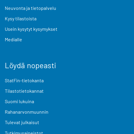
Neuvonta ja tietopalvelu
Kysy tilastoista
Usein kysytyt kysymykset
Medialle
Löydä nopeasti
StatFin-tietokanta
Tilastotietokannat
Suomi lukuina
Rahanarvonmuunnin
Tulevat julkaisut
Tutkimusaineistot