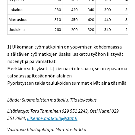
Lokakuu
380
420
340
300
360
Marraskuu
510
450
420
440
580
Joulukuu
260
200
320
340
270
1) Ulkomaan työmatkoihin on yöpymisen kohdemaassa
sisältävien työmatkojen lisäksi laskettu työhön liittyvät
risteilyt ja päivämatkat.
Merkkien selitykset: [..] tietoa ei ole saatu, se on epävarma
tai salassapitosäännön alainen.
Pyöristysten takia taulukoiden summat eivät aina täsmää.
Lähde: Suomalaisten matkailu, Tilastokeskus
Lisätietoja: Taru Tamminen 029 551 2243, Ossi Nurmi 029
551 2984,
liikenne.matkailu@stat.fi
Vastaava tilastojohtaja: Mari Ylä-Jarkko