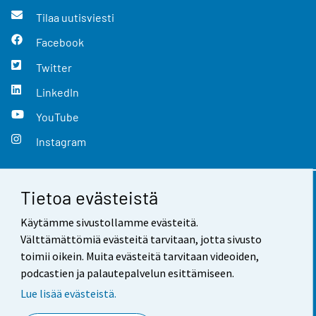
Tilaa uutisviesti
Facebook
Twitter
LinkedIn
YouTube
Instagram
Tietoa evästeistä
Yhteystiedot
Käytämme sivustollamme evästeitä.
Palaute
Välttämättömiä evästeitä tarvitaan, jotta sivusto
toimii oikein. Muita evästeitä tarvitaan videoiden,
Käyttöehdot
podcastien ja palautepalvelun esittämiseen.
Tietosuoja
Lue lisää evästeistä.
Saavutettavuus