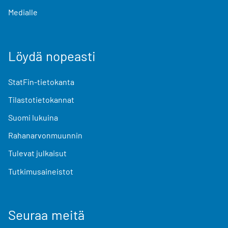
Medialle
Löydä nopeasti
StatFin-tietokanta
Tilastotietokannat
Suomi lukuina
Rahanarvonmuunnin
Tulevat julkaisut
Tutkimusaineistot
Seuraa meitä