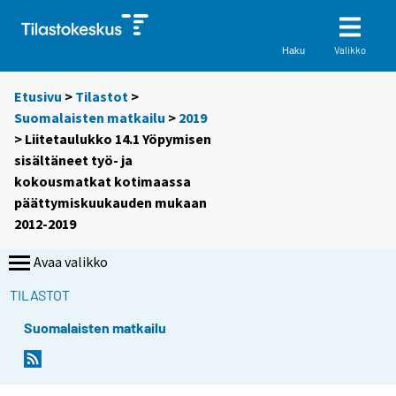
Valikko
Haku
Etusivu
>
Tilastot
>
Suomalaisten matkailu
>
2019
> Liitetaulukko 14.1 Yöpymisen
sisältäneet työ- ja
kokousmatkat kotimaassa
päättymiskuukauden mukaan
2012-2019
Avaa valikko
TILASTOT
Suomalaisten matkailu