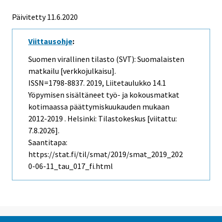
Päivitetty 11.6.2020
Viittausohje
:
Suomen virallinen tilasto (SVT): Suomalaisten
matkailu [verkkojulkaisu].
ISSN=1798-8837. 2019, Liitetaulukko 14.1
Yöpymisen sisältäneet työ- ja kokousmatkat
kotimaassa päättymiskuukauden mukaan
2012-2019 . Helsinki: Tilastokeskus [viitattu:
7.8.2026].
Saantitapa:
https://stat.fi/til/smat/2019/smat_2019_202
0-06-11_tau_017_fi.html