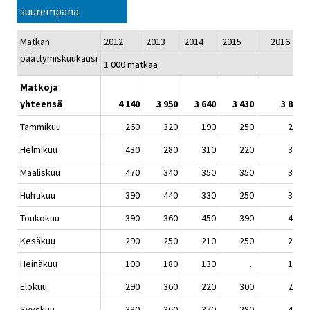
suurempana
Matkan
2012
2013
2014
2015
2016
päättymiskuukausi
1 000 matkaa
Matkoja
yhteensä
4 140
3 950
3 640
3 430
3 860
Tammikuu
260
320
190
250
240
Helmikuu
430
280
310
220
360
Maaliskuu
470
340
350
350
340
Huhtikuu
390
440
330
250
310
Toukokuu
390
360
450
390
420
Kesäkuu
290
250
210
250
240
Heinäkuu
100
180
130
..
110
Elokuu
290
360
220
300
220
Syyskuu
380
360
370
280
430