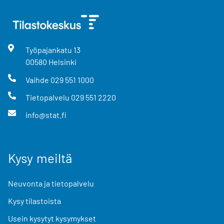
Työpajankatu
13
00580
Helsinki
Vaihde
029 551 1000
Tietopalvelu
029 551 2220
info@stat.fi
Kysy meiltä
Neuvonta ja tietopalvelu
Kysy tilastoista
Usein kysytyt kysymykset