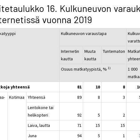
itetaulukko 16. Kulkuneuvon varau
ternetissä vuonna 2019
katyyppi
Kulkuneuvon varaustapa
Kulkuv
varatt
Internetin
Muuta
Tuntematon
Matka
kautta
kautta
yhtee
1)
Osuus matkatyypistä, %
1 000
matka
koja yhteensä
81
10
8
1
aa-
Kotimaa
Yhteensä
89
8
3
a
Lentokone tai
helikopteri
92
5
2
Laiva, lautta
71
15
15
Juna
94
5
1