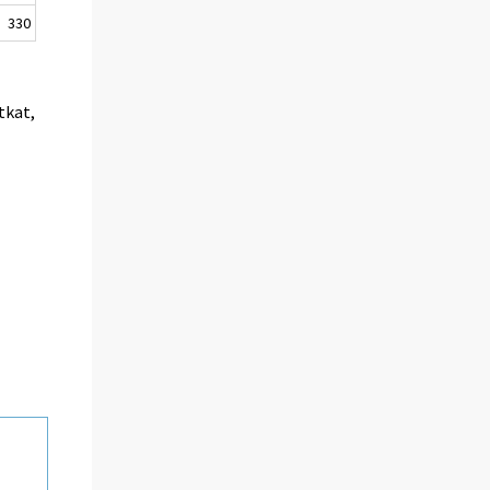
330
tkat,