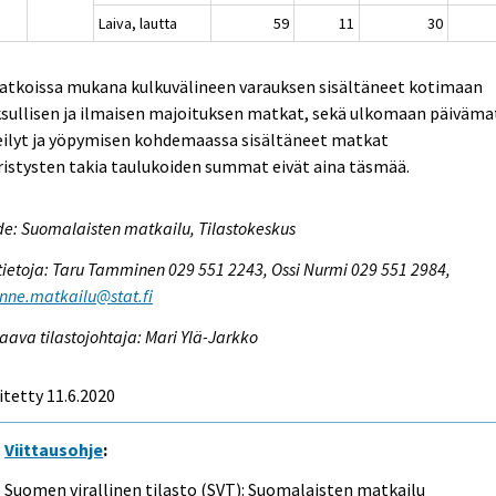
Laiva, lautta
59
11
30
Matkoissa mukana kulkuvälineen varauksen sisältäneet kotimaan
sullisen ja ilmaisen majoituksen matkat, sekä ulkomaan päiväma
eilyt ja yöpymisen kohdemaassa sisältäneet matkat
istysten takia taulukoiden summat eivät aina täsmää.
e: Suomalaisten matkailu, Tilastokeskus
tietoja: Taru Tamminen 029 551 2243, Ossi Nurmi 029 551 2984,
enne.matkailu@stat.fi
aava tilastojohtaja: Mari Ylä-Jarkko
itetty 11.6.2020
Viittausohje
:
Suomen virallinen tilasto (SVT): Suomalaisten matkailu