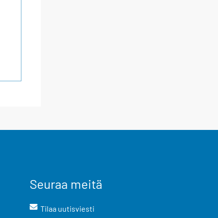
Seuraa meitä
Tilaa uutisviesti