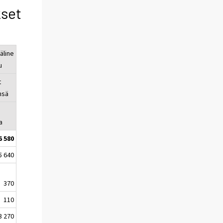
kset
äline
u
t
nsä
a
6 580
5 640
370
110
3 270