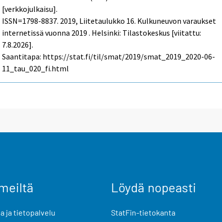
[verkkojulkaisu].
ISSN=1798-8837. 2019, Liitetaulukko 16. Kulkuneuvon varaukset
internetissä vuonna 2019 . Helsinki: Tilastokeskus [viitattu:
7.8.2026].
Saantitapa: https://stat.fi/til/smat/2019/smat_2019_2020-06-
11_tau_020_fi.html
meiltä
Löydä nopeasti
 ja tietopalvelu
StatFin-tietokanta