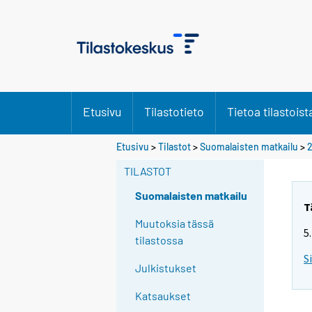
Etusivu
Tilastotieto
Tietoa tilastoist
Etusivu
>
Tilastot
>
Suomalaisten matkailu
>
2
TILASTOT
Suomalaisten matkailu
T
Muutoksia tässä
5
tilastossa
S
Julkistukset
Katsaukset