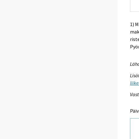
1) 
mak
rist
Pyör
Lähd
Lisä
liik
Vast
Päiv