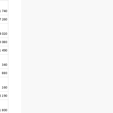
1 740
7 260
4 020
3 080
1 490
340
880
160
2 190
1 800