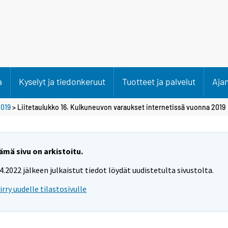
a
Kyselyt ja tiedonkeruut
Tuotteet ja palvelut
Aja
019
> Liitetaulukko 16. Kulkuneuvon varaukset internetissä vuonna 2019
ämä sivu on arkistoitu.
.4.2022 jälkeen julkaistut tiedot löydät uudistetulta sivustolta.
iirry uudelle tilastosivulle