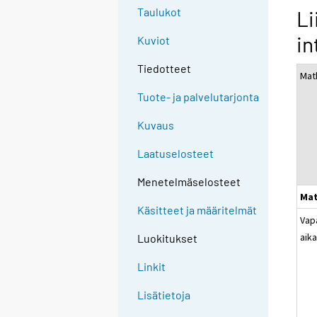
Taulukot
Li
in
Kuviot
Tiedotteet
Mat
Tuote- ja palvelutarjonta
Kuvaus
Laatuselosteet
Menetelmäselosteet
Mat
Käsitteet ja määritelmät
Vap
aik
Luokitukset
Linkit
Lisätietoja