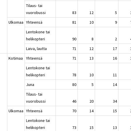
Tilaus- tai
vuorobussi
83
12
5
Ulkomaa
Yhteensä
81
10
9
Lentokone tai
helikopteri
90
8
2
Laiva, lautta
71
12
17
Kotimaa
Yhteensä
71
13
16
Lentokone tai
helikopteri
78
10
11
Juna
80
5
14
Tilaus- tai
vuorobussi
46
20
34
Ulkomaa
Yhteensä
70
14
15
Lentokone tai
helikopteri
73
15
13