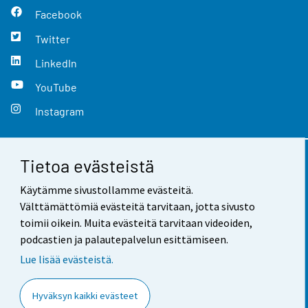
Facebook
Twitter
LinkedIn
YouTube
Instagram
Tietoa evästeistä
Yhteystiedot
Käytämme sivustollamme evästeitä.
Palaute
Välttämättömiä evästeitä tarvitaan, jotta sivusto
toimii oikein. Muita evästeitä tarvitaan videoiden,
Käyttöehdot
podcastien ja palautepalvelun esittämiseen.
Tietosuoja
Lue lisää evästeistä.
Saavutettavuus
Hyväksyn kaikki evästeet
Tietoa sivustosta