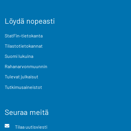
Löydä nopeasti
StatFin-tietokanta
Tilastotietokannat
Suomi lukuina
Rahanarvonmuunnin
Tulevat julkaisut
Tutkimusaineistot
Seuraa meitä
Tilaa uutisviesti