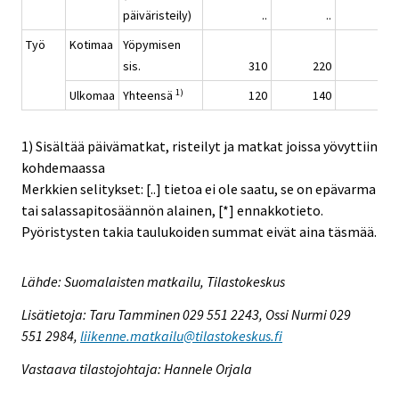
päiväristeily)
..
..
..
Työ
Kotimaa
Yöpymisen
sis.
310
220
150
1)
Ulkomaa
Yhteensä
120
140
..
1) Sisältää päivämatkat, risteilyt ja matkat joissa yövyttiin
kohdemaassa
Merkkien selitykset: [..] tietoa ei ole saatu, se on epävarma
tai salassapitosäännön alainen, [*] ennakkotieto.
Pyöristysten takia taulukoiden summat eivät aina täsmää.
Lähde: Suomalaisten matkailu, Tilastokeskus
Lisätietoja: Taru Tamminen 029 551 2243, Ossi Nurmi 029
551 2984,
liikenne.matkailu@tilastokeskus.fi
Vastaava tilastojohtaja: Hannele Orjala