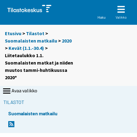
Valikko
Haku
Etusivu
>
Tilastot
>
Suomalaisten matkailu
>
2020
>
Kevät (1.1.-30.4)
>
Liitetaulukko 1.1.
Suomalaisten matkat ja niiden
muutos tammi-huhtikuussa
2020*
Avaa valikko
TILASTOT
Suomalaisten matkailu