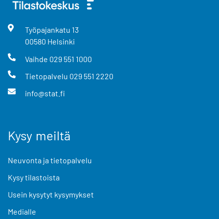
Työpajankatu
13
00580
Helsinki
Vaihde
029 551 1000
Tietopalvelu
029 551 2220
info@stat.fi
Kysy meiltä
Neuvonta ja tietopalvelu
Kysy tilastoista
Usein kysytyt kysymykset
Medialle