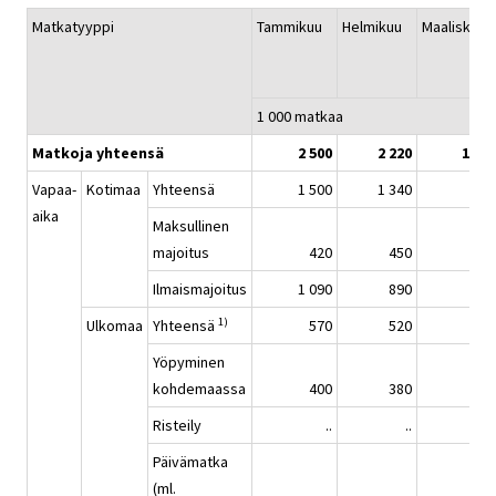
Matkatyyppi
Tammikuu
Helmikuu
Maaliskuu
1 000 matkaa
Matkoja yhteensä
2 500
2 220
1 310
Vapaa-
Kotimaa
Yhteensä
1 500
1 340
850
aika
Maksullinen
majoitus
420
450
230
Ilmaismajoitus
1 090
890
620
1)
Ulkomaa
Yhteensä
570
520
290
Yöpyminen
kohdemaassa
400
380
240
Risteily
..
..
..
Päivämatka
(ml.