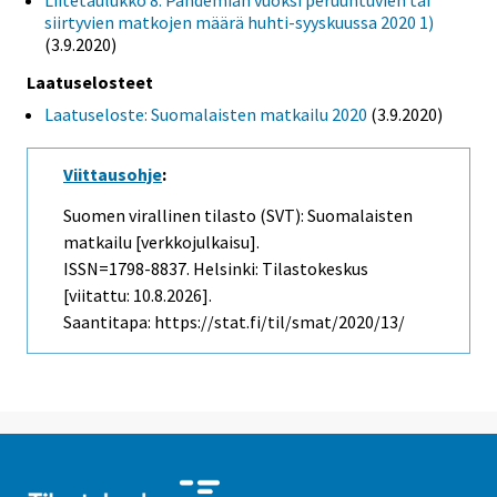
Liitetaulukko 8. Pandemian vuoksi peruuntuvien tai
siirtyvien matkojen määrä huhti-syyskuussa 2020 1)
(3.9.2020)
Laatuselosteet
Laatuseloste: Suomalaisten matkailu 2020
(3.9.2020)
Viittausohje
:
Suomen virallinen tilasto (SVT): Suomalaisten
matkailu [verkkojulkaisu].
ISSN=1798-8837. Helsinki: Tilastokeskus
[viitattu: 10.8.2026].
Saantitapa: https://stat.fi/til/smat/2020/13/