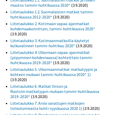
Liitetaulukko 1.1. Suomalaisten matkat ja niiden
muutos tammi-huhtikuussa 2020*
(3.9.2020)
Liitetaulukko 1.2. Suomalaisten matkat tammi-
huhtikuussa 2012-2020*
(3.9.2020)
Liitetaulukko 2. Kotimaan vapaa-ajanmatkat
kohdemaakunnittain, tammi-huhtikuussa 2020*
(3.9.2020)
Liitetaulukko 3. Kotimaanmatkoilla käytetyt
kulkuvälineet tammi-huhtikuu 2020*
(3.9.2020)
Liitetaulukko 4. Ulkomaan vapaa-ajanmatkat
(yöpyminen kohdemaassa) kohteittain tammi-
huhtikuussa 2019-2020*
(3.9.2020)
Liitetaulukko 5. Ulkomaanmatkat matkatyypin ja
kohteen mukaan tammi-huhtikuussa 2020* 1)
(3.9.2020)
Liitetaulukko 6. Matkat Viroon ja
Ruotsiin matkatyypin mukaan tammi-huhtikuussa
2019-2020*
(3.9.2020)
Liitetaulukko 7. Arvio varattujen matkojen
toteutumisesta huhti-syyskuussa 2020 1)
(3.9.2020)