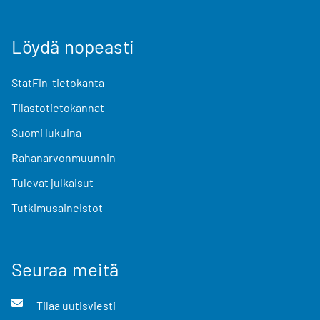
Löydä nopeasti
StatFin-tietokanta
Tilastotietokannat
Suomi lukuina
Rahanarvonmuunnin
Tulevat julkaisut
Tutkimusaineistot
Seuraa meitä
Tilaa uutisviesti