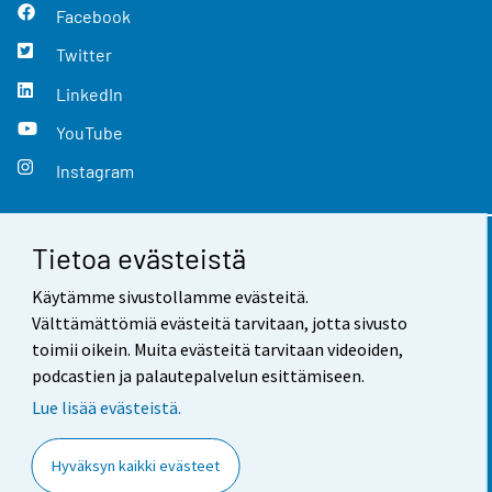
Facebook
Twitter
LinkedIn
YouTube
Instagram
Tietoa evästeistä
Yhteystiedot
Käytämme sivustollamme evästeitä.
Palaute
Välttämättömiä evästeitä tarvitaan, jotta sivusto
toimii oikein. Muita evästeitä tarvitaan videoiden,
Käyttöehdot
podcastien ja palautepalvelun esittämiseen.
Tietosuoja
Lue lisää evästeistä.
Saavutettavuus
Hyväksyn kaikki evästeet
Tietoa sivustosta