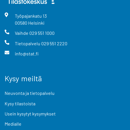
Työpajankatu
13
00580
Helsinki
Vaihde
029 551 1000
Tietopalvelu
029 551 2220
info@stat.fi
Kysy meiltä
Neuvonta ja tietopalvelu
Kysy tilastoista
Usein kysytyt kysymykset
Medialle