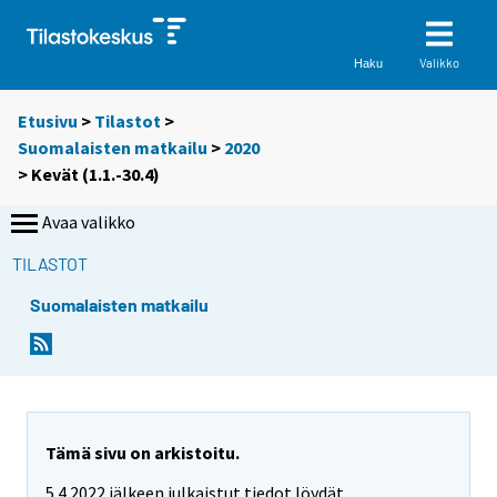
Valikko
Haku
Etusivu
>
Tilastot
>
Suomalaisten matkailu
>
2020
>
Kevät (1.1.-30.4)
Avaa valikko
TILASTOT
Suomalaisten matkailu
Tämä sivu on arkistoitu.
5.4.2022 jälkeen julkaistut tiedot löydät