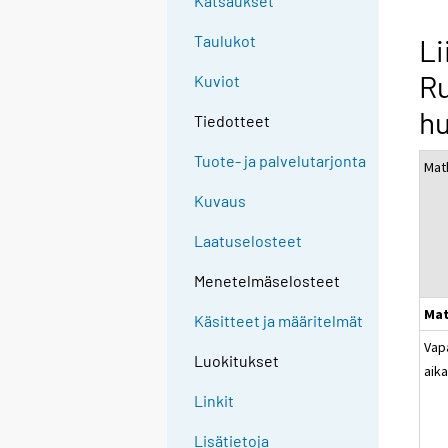
Katsaukset
Taulukot
Li
Ru
Kuviot
hu
Tiedotteet
Tuote- ja palvelutarjonta
Mat
Kuvaus
Laatuselosteet
Menetelmäselosteet
Mat
Käsitteet ja määritelmät
Vap
Luokitukset
aik
Linkit
Lisätietoja