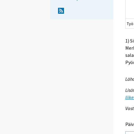
Työ
1) S
Merk
sala
Pyör
Lähd
Lisä
liik
Vast
Päiv