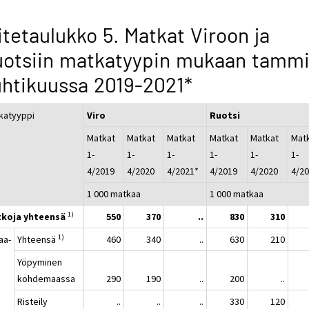
itetaulukko 5. Matkat Viroon ja
otsiin matkatyypin mukaan tammi
htikuussa 2019-2021*
katyyppi
Viro
Ruotsi
Matkat
Matkat
Matkat
Matkat
Matkat
Mat
1-
1-
1-
1-
1-
1-
4/2019
4/2020
4/2021*
4/2019
4/2020
4/2
1 000 matkaa
1 000 matkaa
1)
koja yhteensä
550
370
..
830
310
1)
aa-
Yhteensä
460
340
..
630
210
a
Yöpyminen
kohdemaassa
290
190
..
200
..
Risteily
..
..
..
330
120