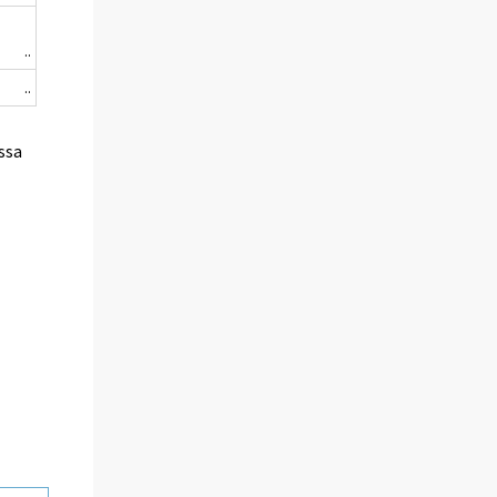
..
..
ssa