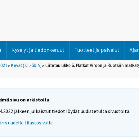
a
Kyselyt ja tiedonkeruut
Tuotteet ja palvelut
Aja
2021
>
Kevät (1.1.-30.4)
> Liitetaulukko 5. Matkat Viroon ja Ruotsiin matk
ämä sivu on arkistoitu.
.4.2022 jälkeen julkaistut tiedot löydät uudistetulta sivustolta.
iirry uudelle tilastosivulle