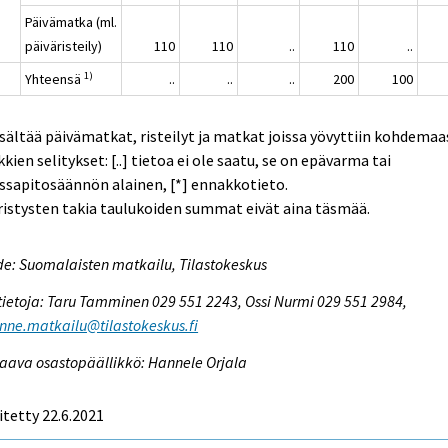
Päivämatka (ml.
päiväristeily)
110
110
..
110
..
1)
Yhteensä
..
..
..
200
100
isältää päivämatkat, risteilyt ja matkat joissa yövyttiin kohdemaa
kien selitykset: [..] tietoa ei ole saatu, se on epävarma tai
ssapitosäännön alainen, [*] ennakkotieto.
istysten takia taulukoiden summat eivät aina täsmää.
e: Suomalaisten matkailu, Tilastokeskus
tietoja: Taru Tamminen 029 551 2243, Ossi Nurmi 029 551 2984,
enne.matkailu@tilastokeskus.fi
aava osastopäällikkö: Hannele Orjala
itetty 22.6.2021