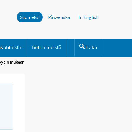
Suomeksi
På svenska
In English
nkohtaista
Tietoa meistä
Haku
atyypin mukaan