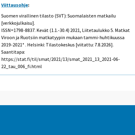
Viittausohje
:
Suomen virallinen tilasto (SVT): Suomalaisten matkailu
[verkkojulkaisu].
ISSN=1798-8837.
Kevät (1.1.-30.4)
2021, Liitetaulukko 5. Matkat
Viroon ja Ruotsiin matkatyypin mukaan tammi-huhtikuussa
2019-2021* . Helsinki: Tilastokeskus [viitattu: 7.8.2026].
Saantitapa:
https://stat.fi/til/smat/2021/13/smat_2021_13_2021-06-
22_tau_006_fi.html