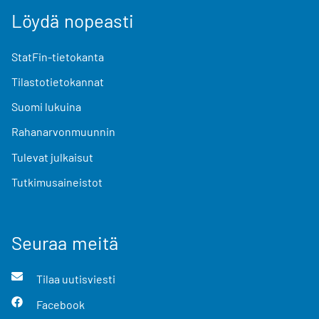
Löydä nopeasti
StatFin-tietokanta
Tilastotietokannat
Suomi lukuina
Rahanarvonmuunnin
Tulevat julkaisut
Tutkimusaineistot
Seuraa meitä
Tilaa uutisviesti
Facebook