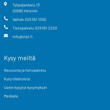
Työpajankatu
13
00580
Helsinki
Vaihde
029 551 1000
Tietopalvelu
029 551 2220
info@stat.fi
Kysy meiltä
Neuvonta ja tietopalvelu
Kysy tilastoista
Usein kysytyt kysymykset
Medialle