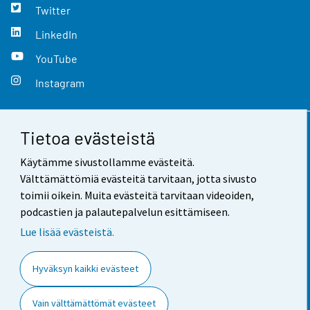
Twitter
LinkedIn
YouTube
Instagram
Tietoa evästeistä
Yhteystiedot
Käytämme sivustollamme evästeitä.
Palaute
Välttämättömiä evästeitä tarvitaan, jotta sivusto
toimii oikein. Muita evästeitä tarvitaan videoiden,
Käyttöehdot
podcastien ja palautepalvelun esittämiseen.
Tietosuoja
Lue lisää evästeistä.
Saavutettavuus
Hyväksyn kaikki evästeet
Tietoa sivustosta
Vain välttämättömät evästeet
Evästeasetukset