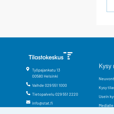
Kysy 
Työpajankatu
13
00580
Helsinki
Neuvonta
Vaihde
029 551 1000
Kysy tila
Tietopalvelu
029 551 2220
Usein ky
info@stat.fi
Medialle