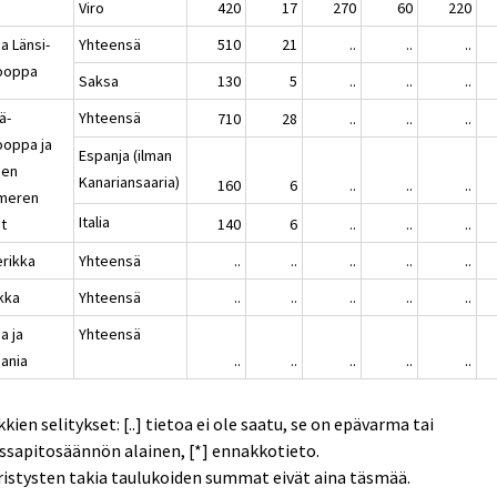
Viro
420
17
270
60
220
 ja Länsi-
Yhteensä
510
21
..
..
..
ooppa
Saksa
130
5
..
..
..
ä-
Yhteensä
710
28
..
..
..
ooppa ja
Espanja (ilman
sen
Kanariansaaria)
160
6
..
..
..
imeren
Italia
t
140
6
..
..
..
rikka
Yhteensä
..
..
..
..
..
ikka
Yhteensä
..
..
..
..
..
a ja
Yhteensä
ania
..
..
..
..
..
kien selitykset: [..] tietoa ei ole saatu, se on epävarma tai
ssapitosäännön alainen, [*] ennakkotieto.
istysten takia taulukoiden summat eivät aina täsmää.