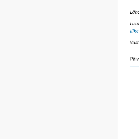
Lähd
Lisä
liik
Vast
Päiv