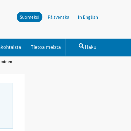
Suomeksi
På svenska
In English
nkohtaista
Tietoa meistä
Haku
pyminen