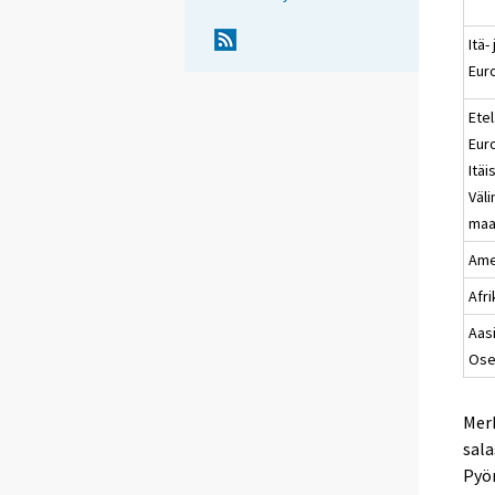
Itä-
Eur
Etel
Eur
Itäi
Väl
maa
Ame
Afr
Aasi
Ose
Merk
sala
Pyör