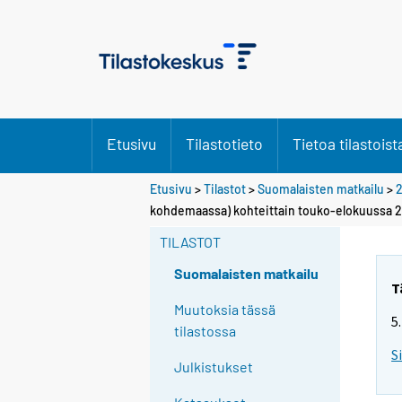
Etusivu
Tilastotieto
Tietoa tilastoist
Etusivu
>
Tilastot
>
Suomalaisten matkailu
>
kohdemaassa) kohteittain touko-elokuussa 
TILASTOT
Suomalaisten matkailu
T
Muutoksia tässä
5
tilastossa
S
Julkistukset