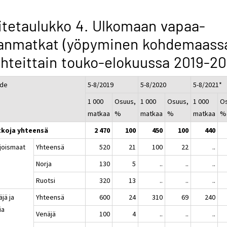
itetaulukko 4. Ulkomaan vapaa-
janmatkat (yöpyminen kohdemaass
hteittain touko-elokuussa 2019-20
de
5-8/2019
5-8/2020
5-8/2021*
1 000
Osuus,
1 000
Osuus,
1 000
O
matkaa
%
matkaa
%
matkaa
%
koja yhteensä
2 470
100
450
100
440
joismaat
Yhteensä
520
21
100
22
..
Norja
130
5
..
..
..
Ruotsi
320
13
..
..
..
jä ja
Yhteensä
600
24
310
69
240
ia
Venäjä
100
4
..
..
..