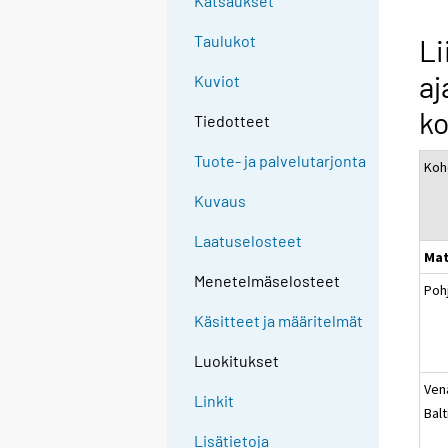
Katsaukset
Taulukot
Li
a
Kuviot
ko
Tiedotteet
Tuote- ja palvelutarjonta
Koh
Kuvaus
Laatuselosteet
Mat
Menetelmäselosteet
Poh
Käsitteet ja määritelmät
Luokitukset
Venä
Linkit
Balt
Lisätietoja