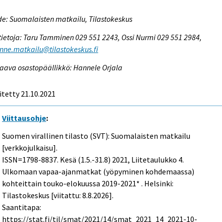
e: Suomalaisten matkailu, Tilastokeskus
tietoja: Taru Tamminen 029 551 2243, Ossi Nurmi 029 551 2984,
enne.matkailu@tilastokeskus.fi
aava osastopäällikkö: Hannele Orjala
itetty 21.10.2021
Viittausohje
:
Suomen virallinen tilasto (SVT): Suomalaisten matkailu
[verkkojulkaisu].
ISSN=1798-8837.
Kesä (1.5.-31.8)
2021, Liitetaulukko 4.
Ulkomaan vapaa-ajanmatkat (yöpyminen kohdemaassa)
kohteittain touko-elokuussa 2019-2021* . Helsinki:
Tilastokeskus [viitattu: 8.8.2026].
Saantitapa:
https://stat.fi/til/smat/2021/14/smat_2021_14_2021-10-