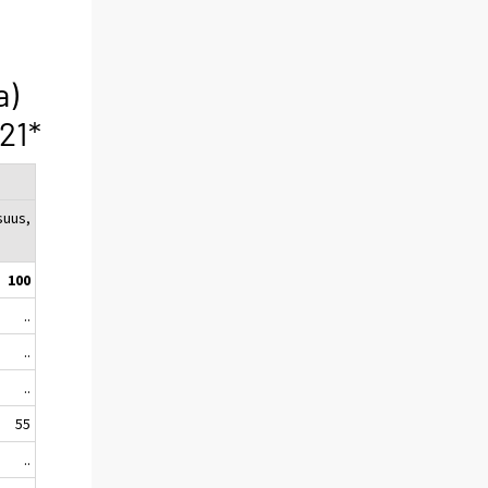
a)
21*
suus,
100
..
..
..
55
..