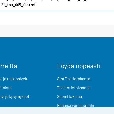
21_tau_005_fi.html
meiltä
Löydä nopeasti
 ja tietopalvelu
StatFin-tietokanta
stoista
Tilastotietokannat
sytyt kysymykset
Suomi lukuina
Rahanarvonmuunnin