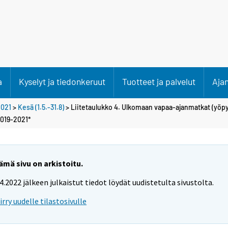
a
Kyselyt ja tiedonkeruut
Tuotteet ja palvelut
Aja
2021
>
Kesä (1.5.-31.8)
> Liitetaulukko 4. Ulkomaan vapaa-ajanmatkat (yö
2019-2021*
ämä sivu on arkistoitu.
.4.2022 jälkeen julkaistut tiedot löydät uudistetulta sivustolta.
iirry uudelle tilastosivulle