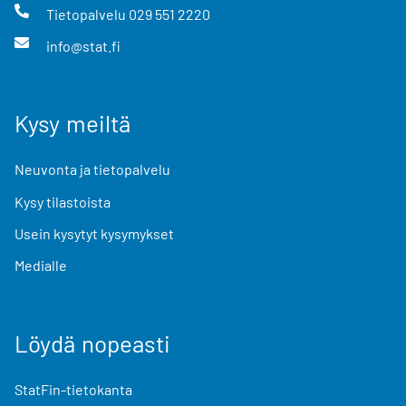
Tietopalvelu
029 551 2220
info@stat.fi
Kysy meiltä
Neuvonta ja tietopalvelu
Kysy tilastoista
Usein kysytyt kysymykset
Medialle
Löydä nopeasti
StatFin-tietokanta