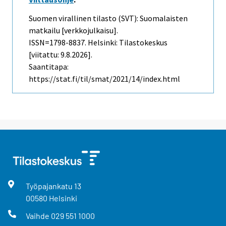
Suomen virallinen tilasto (SVT): Suomalaisten
matkailu [verkkojulkaisu].
ISSN=1798-8837. Helsinki: Tilastokeskus
[viitattu: 9.8.2026].
Saantitapa:
https://stat.fi/til/smat/2021/14/index.html
Työpajankatu
13
00580
Helsinki
Vaihde
029 551 1000