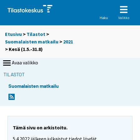
Valikko
Haku
Etusivu
>
Tilastot
>
Suomalaisten matkailu
>
2021
>
Kesä (1.5.-31.8)
Avaa valikko
TILASTOT
Suomalaisten matkailu
Tämä sivu on arkistoitu.
5.4.2022 jälkeen julkaistut tiedot löydät