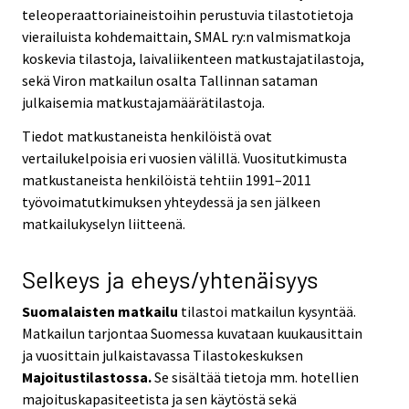
teleoperaattoriaineistoihin perustuvia tilastotietoja
vierailuista kohdemaittain, SMAL ry:n valmismatkoja
koskevia tilastoja, laivaliikenteen matkustajatilastoja,
sekä Viron matkailun osalta Tallinnan sataman
julkaisemia matkustajamäärätilastoja.
Tiedot matkustaneista henkilöistä ovat
vertailukelpoisia eri vuosien välillä. Vuositutkimusta
matkustaneista henkilöistä tehtiin 1991–2011
työvoimatutkimuksen yhteydessä ja sen jälkeen
matkailukyselyn liitteenä.
Selkeys ja eheys/yhtenäisyys
Suomalaisten matkailu
tilastoi matkailun kysyntää.
Matkailun tarjontaa Suomessa kuvataan kuukausittain
ja vuosittain julkaistavassa Tilastokeskuksen
Majoitustilastossa.
Se sisältää tietoja mm. hotellien
majoituskapasiteetista ja sen käytöstä sekä