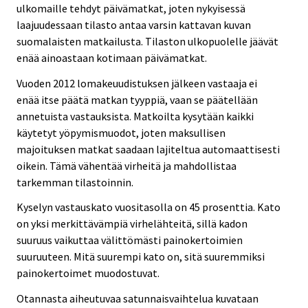
ulkomaille tehdyt päivämatkat, joten nykyisessä
laajuudessaan tilasto antaa varsin kattavan kuvan
suomalaisten matkailusta. Tilaston ulkopuolelle jäävät
enää ainoastaan kotimaan päivämatkat.
Vuoden 2012 lomakeuudistuksen jälkeen vastaaja ei
enää itse päätä matkan tyyppiä, vaan se päätellään
annetuista vastauksista. Matkoilta kysytään kaikki
käytetyt yöpymismuodot, joten maksullisen
majoituksen matkat saadaan lajiteltua automaattisesti
oikein. Tämä vähentää virheitä ja mahdollistaa
tarkemman tilastoinnin.
Kyselyn vastauskato vuositasolla on 45 prosenttia. Kato
on yksi merkittävämpiä virhelähteitä, sillä kadon
suuruus vaikuttaa välittömästi painokertoimien
suuruuteen. Mitä suurempi kato on, sitä suuremmiksi
painokertoimet muodostuvat.
Otannasta aiheutuvaa satunnaisvaihtelua kuvataan