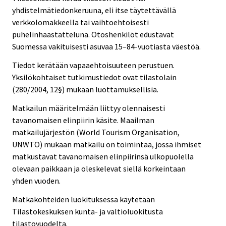
yhdistelmätiedonkeruuna, eli itse täytettävällä
verkkolomakkeella tai vaihtoehtoisesti
puhelinhaastatteluna. Otoshenkilöt edustavat
Suomessa vakituisesti asuvaa 15–84-vuotiasta väestöä.
Tiedot kerätään vapaaehtoisuuteen perustuen.
Yksilökohtaiset tutkimustiedot ovat tilastolain
(280/2004, 12§) mukaan luottamuksellisia.
Matkailun määritelmään liittyy olennaisesti
tavanomaisen elinpiirin käsite. Maailman
matkailujärjestön (World Tourism Organisation,
UNWTO) mukaan matkailu on toimintaa, jossa ihmiset
matkustavat tavanomaisen elinpiirinsä ulkopuolella
olevaan paikkaan ja oleskelevat siellä korkeintaan
yhden vuoden.
Matkakohteiden luokituksessa käytetään
Tilastokeskuksen kunta- ja valtioluokitusta
tilastovuodelta.