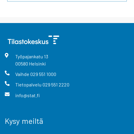
Työpajankatu
13
00580
Helsinki
Vaihde
029 551 1000
Tietopalvelu
029 551 2220
info@stat.fi
Kysy meiltä