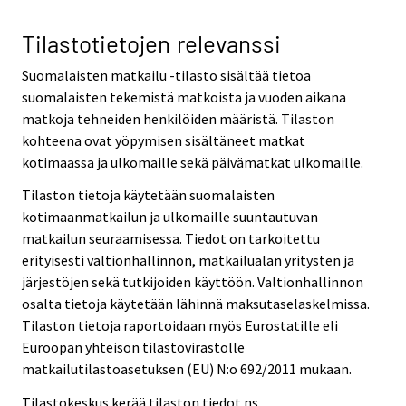
Tilastotietojen relevanssi
Suomalaisten matkailu -tilasto sisältää tietoa
suomalaisten tekemistä matkoista ja vuoden aikana
matkoja tehneiden henkilöiden määristä. Tilaston
kohteena ovat yöpymisen sisältäneet matkat
kotimaassa ja ulkomaille sekä päivämatkat ulkomaille.
Tilaston tietoja käytetään suomalaisten
kotimaanmatkailun ja ulkomaille suuntautuvan
matkailun seuraamisessa. Tiedot on tarkoitettu
erityisesti valtionhallinnon, matkailualan yritysten ja
järjestöjen sekä tutkijoiden käyttöön. Valtionhallinnon
osalta tietoja käytetään lähinnä maksutaselaskelmissa.
Tilaston tietoja raportoidaan myös Eurostatille eli
Euroopan yhteisön tilastovirastolle
matkailutilastoasetuksen (EU) N:o 692/2011 mukaan.
Tilastokeskus kerää tilaston tiedot ns.