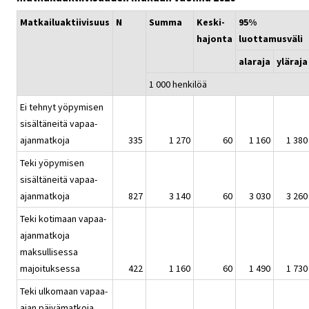
Matkailuaktiivisuus
N
Summa
Keski-
95%
hajonta
luottamusväli
alaraja
yläraja
1 000 henkilöä
Ei tehnyt yöpymisen
sisältäneitä vapaa-
ajanmatkoja
335
1 270
60
1 160
1 380
Teki yöpymisen
sisältäneitä vapaa-
ajanmatkoja
827
3 140
60
3 030
3 260
Teki kotimaan vapaa-
ajanmatkoja
maksullisessa
majoituksessa
422
1 160
60
1 490
1 730
Teki ulkomaan vapaa-
ajan päivämatkoja