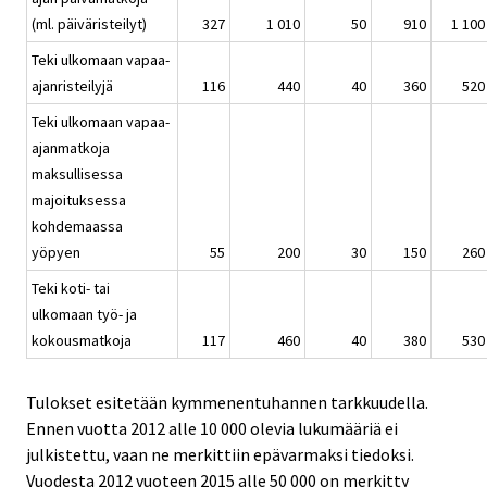
(ml. päiväristeilyt)
327
1 010
50
910
1 100
Teki ulkomaan vapaa-
ajanristeilyjä
116
440
40
360
520
Teki ulkomaan vapaa-
ajanmatkoja
maksullisessa
majoituksessa
kohdemaassa
yöpyen
55
200
30
150
260
Teki koti- tai
ulkomaan työ- ja
kokousmatkoja
117
460
40
380
530
Tulokset esitetään kymmenentuhannen tarkkuudella.
Ennen vuotta 2012 alle 10 000 olevia lukumääriä ei
julkistettu, vaan ne merkittiin epävarmaksi tiedoksi.
Vuodesta 2012 vuoteen 2015 alle 50 000 on merkitty