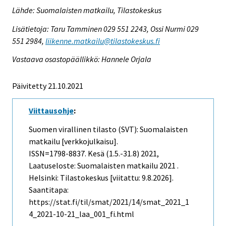
Lähde: Suomalaisten matkailu, Tilastokeskus
Lisätietoja: Taru Tamminen 029 551 2243, Ossi Nurmi 029
551 2984,
liikenne.matkailu@tilastokeskus.fi
Vastaava osastopäällikkö: Hannele Orjala
Päivitetty 21.10.2021
Viittausohje
:
Suomen virallinen tilasto (SVT): Suomalaisten
matkailu [verkkojulkaisu].
ISSN=1798-8837.
Kesä (1.5.-31.8)
2021,
Laatuseloste: Suomalaisten matkailu 2021 .
Helsinki: Tilastokeskus [viitattu: 9.8.2026].
Saantitapa:
https://stat.fi/til/smat/2021/14/smat_2021_1
4_2021-10-21_laa_001_fi.html