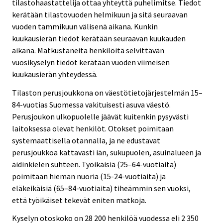
tilastohaastattelija ottaa yhteyttä puhelimitse. Tiedot
kerätään tilastovuoden helmikuun ja sitä seuraavan
vuoden tammikuun välisenä aikana. Kunkin
kuukausierän tiedot kerätään seuraavan kuukauden
aikana. Matkustaneita henkilöitä selvittävän
vuosikyselyn tiedot kerätään vuoden viimeisen
kuukausierän yhteydessä.
Tilaston perusjoukkona on väestötietojärjestelmän 15–
84-vuotias Suomessa vakituisesti asuva väestö.
Perusjoukon ulkopuolelle jäävät kuitenkin pysyvästi
laitoksessa olevat henkilöt. Otokset poimitaan
systemaattisella otannalla, ja ne edustavat
perusjoukkoa kattavasti iän, sukupuolen, asuinalueen ja
äidinkielen suhteen. Työikäisiä (25–64-vuotiaita)
poimitaan hieman nuoria (15-24-vuotiaita) ja
eläkeikäisiä (65–84-vuotiaita) tiheämmin sen vuoksi,
että työikäiset tekevät eniten matkoja.
Kyselyn otoskoko on 28 200 henkilöä vuodessa eli 2 350