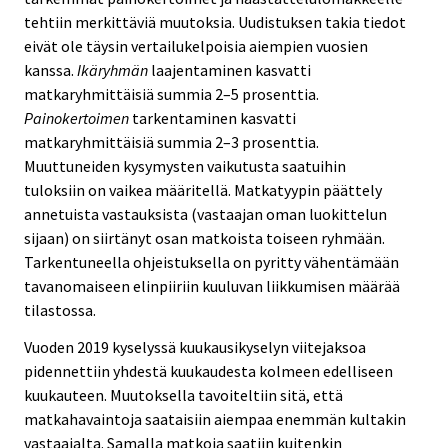
tehtiin merkittäviä muutoksia. Uudistuksen takia tiedot
eivät ole täysin vertailukelpoisia aiempien vuosien
kanssa.
Ikäryhmän
laajentaminen kasvatti
matkaryhmittäisiä summia 2–5 prosenttia.
Painokertoimen
tarkentaminen kasvatti
matkaryhmittäisiä summia 2–3 prosenttia.
Muuttuneiden kysymysten vaikutusta saatuihin
tuloksiin on vaikea määritellä. Matkatyypin päättely
annetuista vastauksista (vastaajan oman luokittelun
sijaan) on siirtänyt osan matkoista toiseen ryhmään.
Tarkentuneella ohjeistuksella on pyritty vähentämään
tavanomaiseen elinpiiriin kuuluvan liikkumisen määrää
tilastossa.
Vuoden 2019 kyselyssä kuukausikyselyn viitejaksoa
pidennettiin yhdestä kuukaudesta kolmeen edelliseen
kuukauteen. Muutoksella tavoiteltiin sitä, että
matkahavaintoja saataisiin aiempaa enemmän kultakin
vastaajalta. Samalla matkoja saatiin kuitenkin