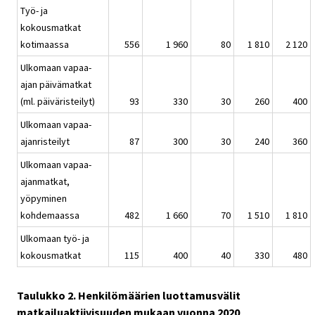
Työ- ja
kokousmatkat
kotimaassa
556
1 960
80
1 810
2 120
Ulkomaan vapaa-
ajan päivämatkat
(ml. päiväristeilyt)
93
330
30
260
400
Ulkomaan vapaa-
ajanristeilyt
87
300
30
240
360
Ulkomaan vapaa-
ajanmatkat,
yöpyminen
kohdemaassa
482
1 660
70
1 510
1 810
Ulkomaan työ- ja
kokousmatkat
115
400
40
330
480
Taulukko 2. Henkilömäärien luottamusvälit
matkailuaktiivisuuden mukaan vuonna 2020