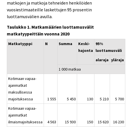
matkojen ja matkoja tehneiden henkilöiden
vuosiestimaateille laskettujen 95 prosentin
luottamusvälien avulla.
Taulukko 1. Matkamäärien luottamusvälit
matkatyypeittäin vuonna 2020
Matkatyyppi
N
Summa
Keski-
95%
hajonta
luottamusväli
alaraja
yläraja
1 000 matkaa
Kotimaan vapaa-
ajanmatkat
maksullisessa
majoituksessa
1 555
5 450
130
5 210
5 700
Kotimaan vapaa-
ajanmatkat
ilmaismajoituksessa
4 563
15 930
150
15 620
16 230