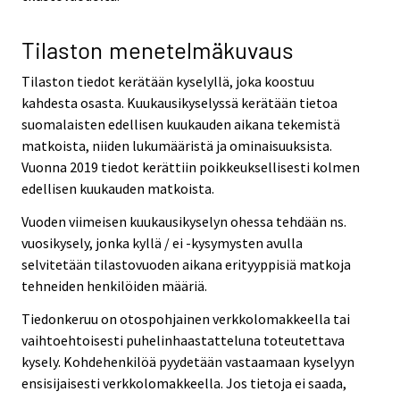
Tilaston menetelmäkuvaus
Tilaston tiedot kerätään kyselyllä, joka koostuu
kahdesta osasta. Kuukausikyselyssä kerätään tietoa
suomalaisten edellisen kuukauden aikana tekemistä
matkoista, niiden lukumääristä ja ominaisuuksista.
Vuonna 2019 tiedot kerättiin poikkeuksellisesti kolmen
edellisen kuukauden matkoista.
Vuoden viimeisen kuukausikyselyn ohessa tehdään ns.
vuosikysely, jonka kyllä / ei -kysymysten avulla
selvitetään tilastovuoden aikana erityyppisiä matkoja
tehneiden henkilöiden määriä.
Tiedonkeruu on otospohjainen verkkolomakkeella tai
vaihtoehtoisesti puhelinhaastatteluna toteutettava
kysely. Kohdehenkilöä pyydetään vastaamaan kyselyyn
ensisijaisesti verkkolomakkeella. Jos tietoja ei saada,