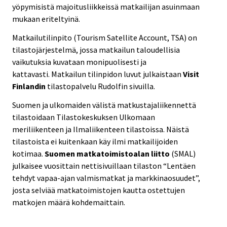
yöpymisistä majoitusliikkeissä matkailijan asuinmaan
mukaan eriteltyinä.
Matkailutilinpito (Tourism Satellite Account, TSA) on
tilastojärjestelmä, jossa matkailun taloudellisia
vaikutuksia kuvataan monipuolisesti ja
kattavasti. Matkailun tilinpidon luvut julkaistaan
Visit
Finlandin
tilastopalvelu Rudolfin sivuilla.
Suomen ja ulkomaiden välistä matkustajaliikennettä
tilastoidaan Tilastokeskuksen Ulkomaan
meriliikenteen ja Ilmaliikenteen tilastoissa. Näistä
tilastoista ei kuitenkaan käy ilmi matkailijoiden
kotimaa.
Suomen matkatoimistoalan liitto
(SMAL)
julkaisee vuosittain nettisivuillaan tilaston “Lentäen
tehdyt vapaa-ajan valmismatkat ja markkinaosuudet”,
josta selviää matkatoimistojen kautta ostettujen
matkojen määrä kohdemaittain.