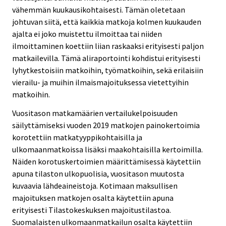
vähemmän kuukausikohtaisesti. Tämän oletetaan
johtuvan siitä, että kaikkia matkoja kolmen kuukauden
ajalta ei joko muistettu ilmoittaa tai niiden
ilmoittaminen koettiin liian raskaaksi erityisesti paljon
matkailevilla. Tämä aliraportointi kohdistui erityisesti
lyhytkestoisiin matkoihin, työmatkoihin, sekä erilaisiin
vierailu- ja muihin ilmaismajoituksessa vietettyihin
matkoihin.
Vuositason matkamäärien vertailukelpoisuuden
säilyttämiseksi vuoden 2019 matkojen painokertoimia
korotettiin matkatyyppikohtaisilla ja
ulkomaanmatkoissa lisäksi maakohtaisilla kertoimilla.
Näiden korotuskertoimien määrittämisessä käytettiin
apuna tilaston ulkopuolisia, vuositason muutosta
kuvaavia lähdeaineistoja. Kotimaan maksullisen
majoituksen matkojen osalta käytettiin apuna
erityisesti Tilastokeskuksen majoitustilastoa.
Suomalaisten ulkomaanmatkailun osalta käytettiin