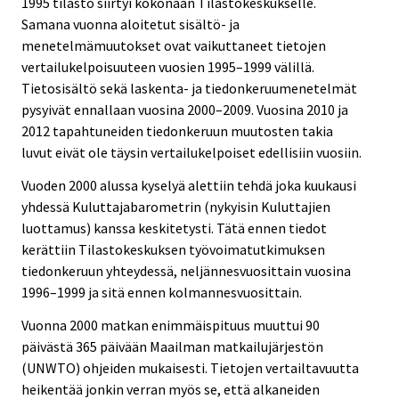
1995 tilasto siirtyi kokonaan Tilastokeskukselle.
Samana vuonna aloitetut sisältö- ja
menetelmämuutokset ovat vaikuttaneet tietojen
vertailukelpoisuuteen vuosien 1995–1999 välillä.
Tietosisältö sekä laskenta- ja tiedonkeruumenetelmät
pysyivät ennallaan vuosina 2000–2009. Vuosina 2010 ja
2012 tapahtuneiden tiedonkeruun muutosten takia
luvut eivät ole täysin vertailukelpoiset edellisiin vuosiin.
Vuoden 2000 alussa kyselyä alettiin tehdä joka kuukausi
yhdessä Kuluttajabarometrin (nykyisin Kuluttajien
luottamus) kanssa keskitetysti. Tätä ennen tiedot
kerättiin Tilastokeskuksen työvoimatutkimuksen
tiedonkeruun yhteydessä, neljännesvuosittain vuosina
1996–1999 ja sitä ennen kolmannesvuosittain.
Vuonna 2000 matkan enimmäispituus muuttui 90
päivästä 365 päivään Maailman matkailujärjestön
(UNWTO) ohjeiden mukaisesti. Tietojen vertailtavuutta
heikentää jonkin verran myös se, että alkaneiden