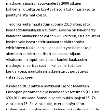
matkojen sijaan tilastovuodesta 2000 alkaen
kohdehenkilöiltä on kysytty tietoja tutkimusjaksolla
päättyneistä matkoista.
Tiedonkeruuta muutettiin vuonna 2010 siten, että
haastattelukuukauden tutkimusjaksoa on lyhennetty
kahdesta kuukaudesta yhteen kuukauteen, eli tiedustelu
koskee vain haastattelukuukautta välittömästi
edeltäneen kuukauden aikana päättyneitä matkoja
aiemman kahden edellisen kuukauden sijaan.
Aikaisemmin lopulliset tiedot kunkin kuukauden
matkojen määristä saatiin kahden eri otoksen
keskiarvona, muutoksen jälkeen luvut perustuvat
yhteen otokseen.
Vuodesta 2012 lähtien matkailutilastot laaditaan
Euroopan parlamentin ja neuvoston asetuksen (EU) N:o
692/2011 mukaan. Samalla kohdejoukko laajeni 15–74-
vuotiaista 15–84-vuotiaisiin, otettiin käyttöön
tarkemmat painokertoimet ja haastattelulomakkeelle