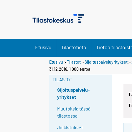
Etusivu
Tilastotieto
Tietoa tilastoist
Etusivu
>
Tilastot
>
Sijoituspalveluyritykset
>
31.12.2018, 1 000 euroa
TILASTOT
Sijoituspalvelu-
T
yritykset
T
Muutoksia tässä
tilastossa
Julkistukset