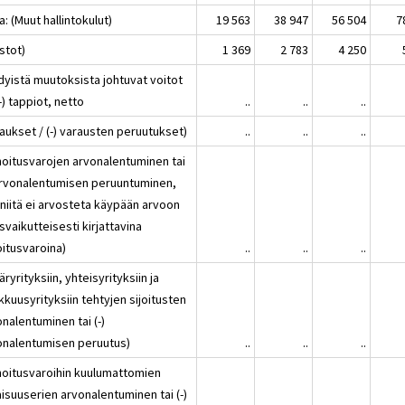
a: (Muut hallintokulut)
19 563
38 947
56 504
7
stot)
1 369
2 783
4 250
dyistä muutoksista johtuvat voitot
(-) tappiot, netto
..
..
..
aukset / (-) varausten peruutukset)
..
..
..
hoitusvarojen arvonalentuminen tai
 arvonalentumisen peruuntuminen,
 niitä ei arvosteta käypään arvoon
svaikutteisesti kirjattavina
oitusvaroina)
..
..
..
äryrityksiin, yhteisyrityksiin ja
kuusyrityksiin tehtyjen sijoitusten
nalentuminen tai (-)
onalentumisen peruutus)
..
..
..
hoitusvaroihin kuulumattomien
isuuserien arvonalentuminen tai (-)