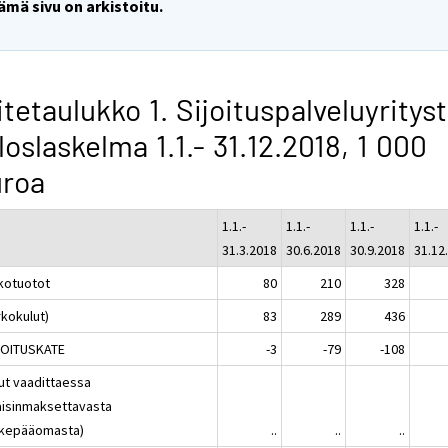
ämä sivu on arkistoitu.
itetaulukko 1. Sijoituspalveluyritys
loslaskelma 1.1.- 31.12.2018, 1 000
uroa
1.1.-
1.1.-
1.1.-
1.1.-
31.3.2018
30.6.2018
30.9.2018
31.12
kotuotot
80
210
328
rkokulut)
83
289
436
OITUSKATE
-3
-79
-108
lut vaadittaessa
aisinmaksettavasta
kepääomasta)
..
..
..