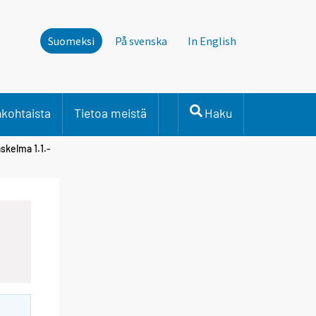
Suomeksi
På svenska
In English
nkohtaista
Tietoa meistä
Haku
askelma 1.1.-