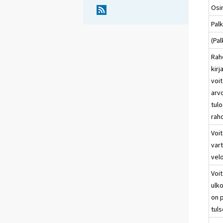
Osi
Pal
(Pal
Rah
kirj
voit
arv
tulo
raho
Voit
vart
velo
Voi
ulko
on 
tuls