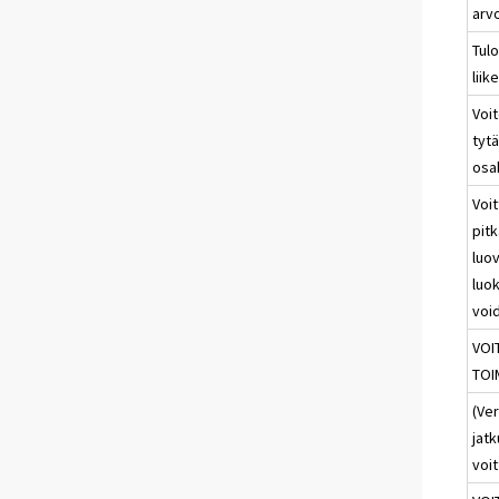
arv
Tulo
liik
Voit
tytä
osa
Voit
pitk
luov
luok
void
VOI
TOI
(Ver
jatk
voit