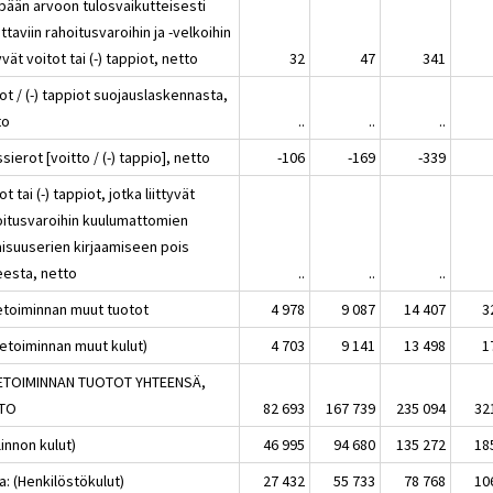
pään arvoon tulosvaikutteisesti
attaviin rahoitusvaroihin ja -velkoihin
tyvät voitot tai (-) tappiot, netto
32
47
341
ot / (-) tappiot suojauslaskennasta,
to
..
..
..
sierot [voitto / (-) tappio], netto
-106
-169
-339
ot tai (-) tappiot, jotka liittyvät
oitusvaroihin kuulumattomien
isuuserien kirjaamiseen pois
eesta, netto
..
..
..
ketoiminnan muut tuotot
4 978
9 087
14 407
3
ketoiminnan muut kulut)
4 703
9 141
13 498
1
KETOIMINNAN TUOTOT YHTEENSÄ,
TO
82 693
167 739
235 094
32
linnon kulut)
46 995
94 680
135 272
18
a: (Henkilöstökulut)
27 432
55 733
78 768
10