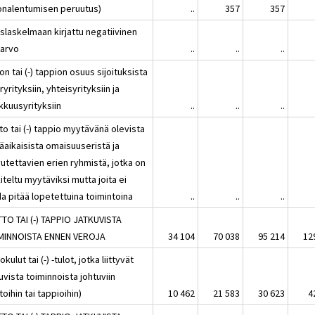
onalentumisen peruutus)
..
357
357
slaskelmaan kirjattu negatiivinen
earvo
..
..
..
on tai (-) tappion osuus sijoituksista
ryrityksiin, yhteisyrityksiin ja
kkuusyrityksiin
..
..
..
to tai (-) tappio myytävänä olevista
äaikaisista omaisuuseristä ja
utettavien erien ryhmistä, jotka on
iteltu myytäviksi mutta joita ei
a pitää lopetettuina toimintoina
..
..
..
TTO TAI (-) TAPPIO JATKUVISTA
MINNOISTA ENNEN VEROJA
34 104
70 038
95 214
12
okulut tai (-) -tulot, jotka liittyvät
uvista toiminnoista johtuviin
toihin tai tappioihin)
10 462
21 583
30 623
4