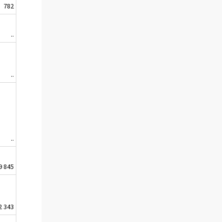
782
..
..
..
9 845
2 343