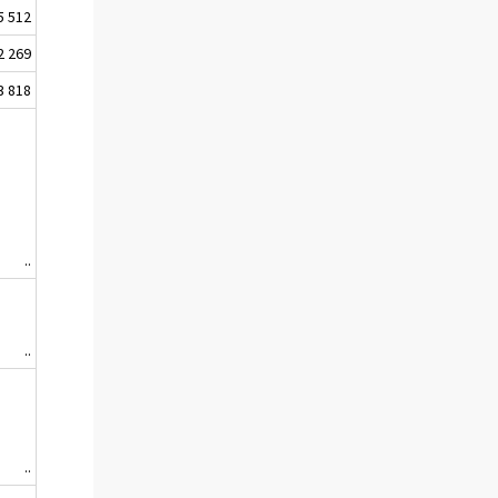
5 512
2 269
3 818
..
..
..