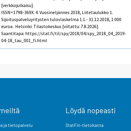
[verkkojulkaisu].
ISSN=1798-369X.
4. Vuosineljännes
2018, Liitetaulukko 1.
Sijoituspalveluyritysten tuloslaskelma 1.1.- 31.12.2018, 1 000
euroa . Helsinki: Tilastokeskus [viitattu: 7.8.2026].
Saantitapa: https://stat.fi/til/spy/2018/04/spy_2018_04_2019-
04-18_tau_001_fi.html
meiltä
Löydä nopeasti
 ja tietopalvelu
StatFin-tietokanta