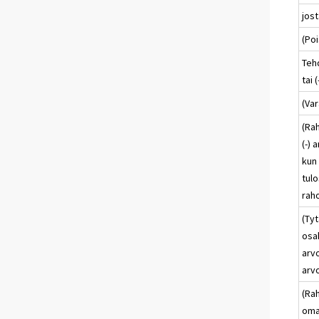
jost
(Poi
Teh
tai 
(Var
(Ra
(-)
kun
tulo
rah
(Tyt
osak
arvo
arv
(Ra
oma