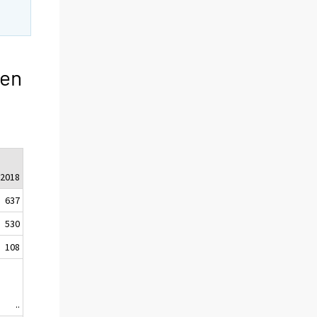
ten
.2018
637
530
108
..