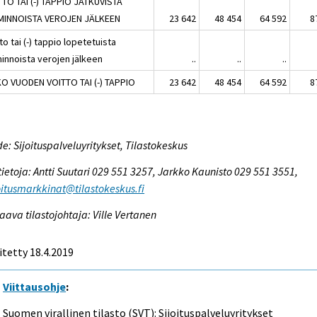
TTO TAI (-) TAPPIO JATKUVISTA
MINNOISTA VEROJEN JÄLKEEN
23 642
48 454
64 592
8
to tai (-) tappio lopetetuista
minnoista verojen jälkeen
..
..
..
O VUODEN VOITTO TAI (-) TAPPIO
23 642
48 454
64 592
8
e: Sijoituspalveluyritykset, Tilastokeskus
tietoja: Antti Suutari 029 551 3257, Jarkko Kaunisto 029 551 3551,
itusmarkkinat@tilastokeskus.fi
aava tilastojohtaja: Ville Vertanen
itetty 18.4.2019
Viittausohje
:
Suomen virallinen tilasto (SVT): Sijoituspalveluyritykset