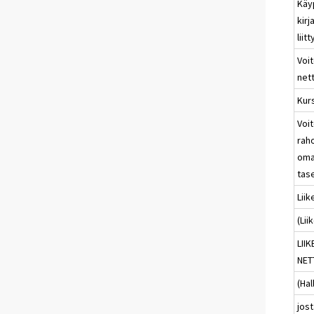
Käy
kirj
liit
Voit
net
Kurs
Voit
rah
oma
tas
Lii
(Lii
LII
NET
(Hal
jost