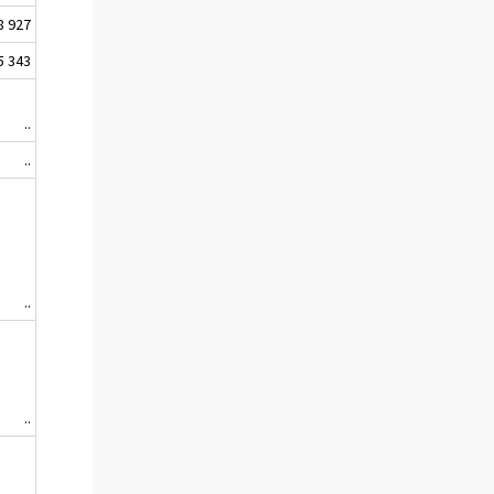
8 927
5 343
..
..
..
..