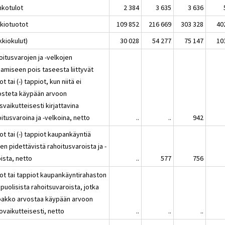
nkotulot
2 384
3 635
3 636
kkiotuotot
109 852
216 669
303 328
40
kkiokulut)
30 028
54 277
75 147
10
oitusvarojen ja -velkojen
aamiseen pois taseesta liittyvät
ot tai (-) tappiot, kun niitä ei
osteta käypään arvoon
svaikutteisesti kirjattavina
itusvaroina ja -velkoina, netto
..
..
942
ot tai (-) tappiot kaupankäyntiä
en pidettävistä rahoitusvaroista ja -
ista, netto
..
577
756
tot tai tappiot kaupankäyntirahaston
puolisista rahoitsuvaroista, jotka
pakko arvostaa käypään arvoon
ovaikutteisesti, netto
..
..
..