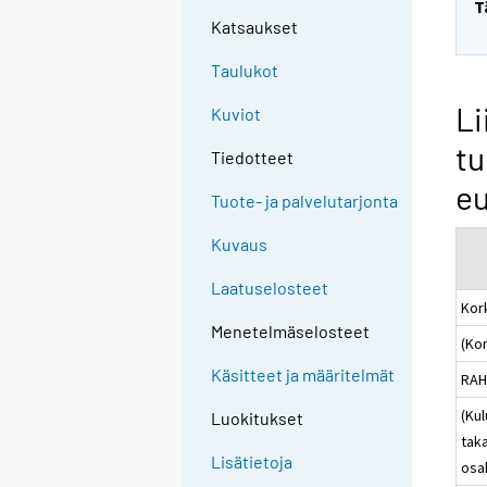
T
Katsaukset
Taulukot
Li
Kuviot
tu
Tiedotteet
e
Tuote- ja palvelutarjonta
Kuvaus
Laatuselosteet
Kor
Menetelmäselosteet
(Ko
Käsitteet ja määritelmät
RAH
(Ku
Luokitukset
tak
Lisätietoja
osa