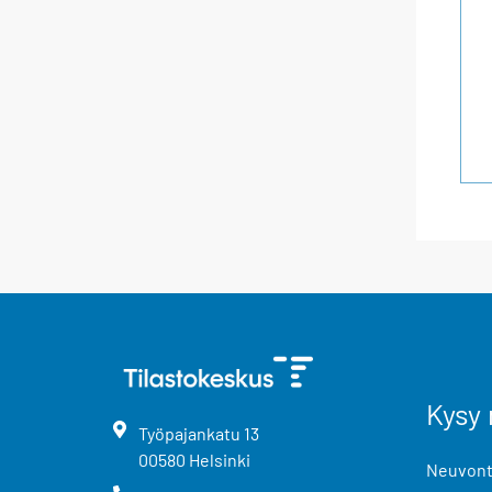
Kysy 
Työpajankatu
13
00580
Helsinki
Neuvonta