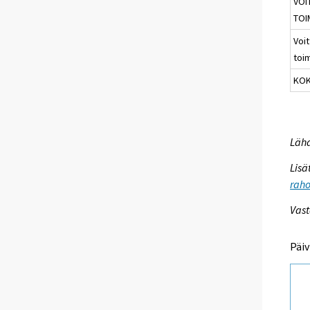
VOI
TOI
Voit
toi
KOK
Lähd
Lisä
raho
Vast
Päiv