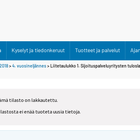
a
Kyselyt ja tiedonkeruut
Tuotteet ja palvelut
Aja
2018
>
4. vuosineljännes
> Liitetaulukko 1. Sijoituspalveluyritysten tulosl
ämä tilasto on lakkautettu.
ilastosta ei enää tuoteta uusia tietoja.