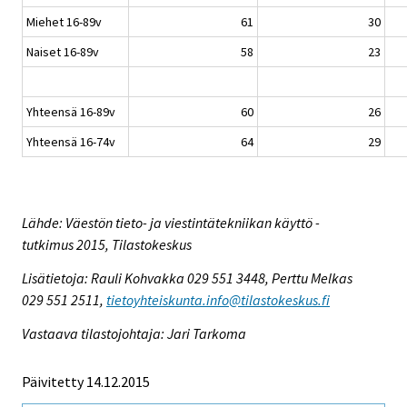
Miehet 16-89v
61
30
Naiset 16-89v
58
23
Yhteensä 16-89v
60
26
Yhteensä 16-74v
64
29
Lähde: Väestön tieto- ja viestintätekniikan käyttö -
tutkimus 2015, Tilastokeskus
Lisätietoja: Rauli Kohvakka 029 551 3448, Perttu Melkas
029 551 2511,
tietoyhteiskunta.info@tilastokeskus.fi
Vastaava tilastojohtaja: Jari Tarkoma
Päivitetty 14.12.2015