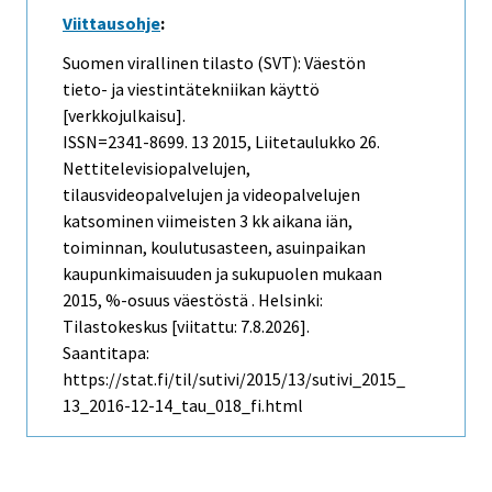
Viittausohje
:
Suomen virallinen tilasto (SVT): Väestön
tieto- ja viestintätekniikan käyttö
[verkkojulkaisu].
ISSN=2341-8699.
13
2015, Liitetaulukko 26.
Nettitelevisiopalvelujen,
tilausvideopalvelujen ja videopalvelujen
katsominen viimeisten 3 kk aikana iän,
toiminnan, koulutusasteen, asuinpaikan
kaupunkimaisuuden ja sukupuolen mukaan
2015, %-osuus väestöstä . Helsinki:
Tilastokeskus [viitattu: 7.8.2026].
Saantitapa:
https://stat.fi/til/sutivi/2015/13/sutivi_2015_
13_2016-12-14_tau_018_fi.html