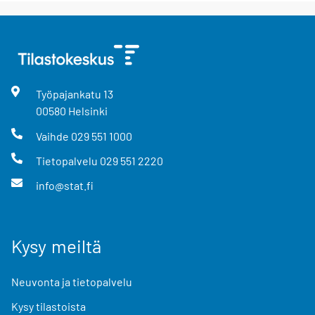
Työpajankatu
13
00580
Helsinki
Vaihde
029 551 1000
Tietopalvelu
029 551 2220
info@stat.fi
Kysy meiltä
Neuvonta ja tietopalvelu
Kysy tilastoista