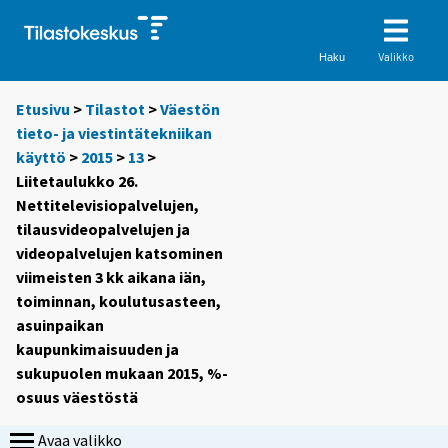
Valikko
Haku
Etusivu
>
Tilastot
>
Väestön
tieto- ja viestintätekniikan
käyttö
>
2015
>
13
>
Liitetaulukko 26.
Nettitelevisiopalvelujen,
tilausvideopalvelujen ja
videopalvelujen katsominen
viimeisten 3 kk aikana iän,
toiminnan, koulutusasteen,
asuinpaikan
kaupunkimaisuuden ja
sukupuolen mukaan 2015, %-
osuus väestöstä
Avaa valikko