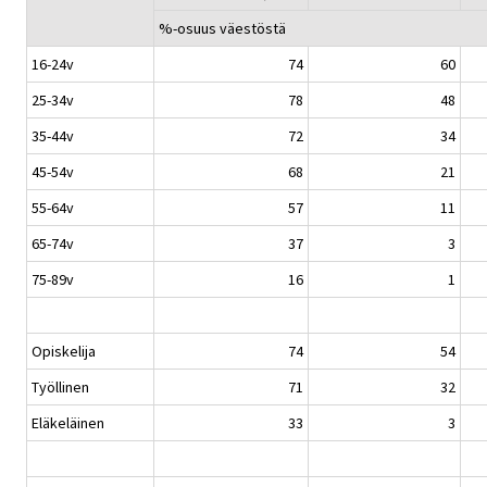
%-osuus väestöstä
16-24v
74
60
25-34v
78
48
35-44v
72
34
45-54v
68
21
55-64v
57
11
65-74v
37
3
75-89v
16
1
Opiskelija
74
54
Työllinen
71
32
Eläkeläinen
33
3