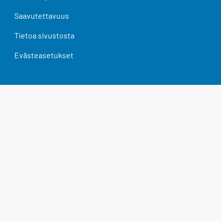
Saavutettavuus
Tietoa sivustosta
Evästeasetukset