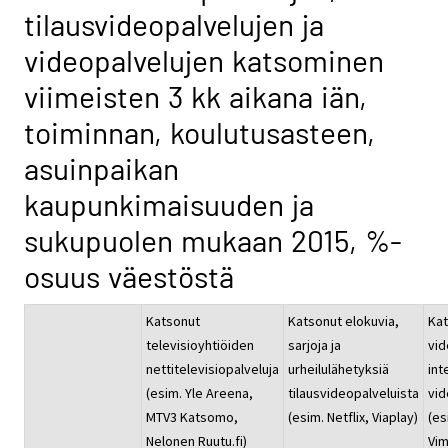
tilausvideopalvelujen ja
videopalvelujen katsominen
viimeisten 3 kk aikana iän,
toiminnan, koulutusasteen,
asuinpaikan
kaupunkimaisuuden ja
sukupuolen mukaan 2015, %-
osuus väestöstä
Katsonut
Katsonut elokuvia,
Ka
televisioyhtiöiden
sarjoja ja
vid
nettitelevisiopalveluja
urheilulähetyksiä
int
(esim. Yle Areena,
tilausvideopalveluista
vid
MTV3 Katsomo,
(esim. Netflix, Viaplay)
(es
Nelonen Ruutu.fi)
Vi