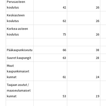
Perusasteen
koulutus
42
26
Keskiasteen
koulutus
62
26
Korkea-asteen
koulutus
75
26
Pääkaupunkiseutu
66
38
Suuret kaupungit
63
28
Muut
kaupunkimaiset
kunnat
61
24
Taajaan asutut /
maaseutumaiset
kunnat
53
19