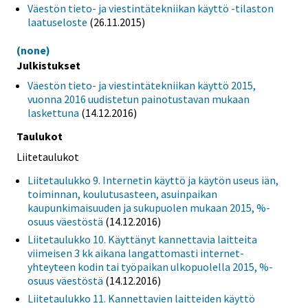
Väestön tieto- ja viestintätekniikan käyttö -tilaston
laatuseloste
(26.11.2015)
(none)
Julkistukset
Väestön tieto- ja viestintätekniikan käyttö 2015,
vuonna 2016 uudistetun painotustavan mukaan
laskettuna
(14.12.2016)
Taulukot
Liitetaulukot
Liitetaulukko 9. Internetin käyttö ja käytön useus iän,
toiminnan, koulutusasteen, asuinpaikan
kaupunkimaisuuden ja sukupuolen mukaan 2015, %-
osuus väestöstä
(14.12.2016)
Liitetaulukko 10. Käyttänyt kannettavia laitteita
viimeisen 3 kk aikana langattomasti internet-
yhteyteen kodin tai työpaikan ulkopuolella 2015, %-
osuus väestöstä
(14.12.2016)
Liitetaulukko 11. Kannettavien laitteiden käyttö