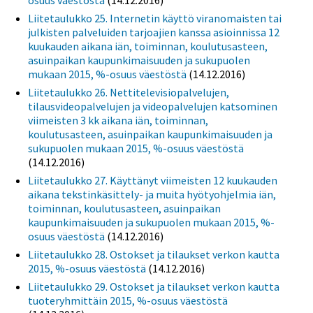
Liitetaulukko 25. Internetin käyttö viranomaisten tai
julkisten palveluiden tarjoajien kanssa asioinnissa 12
kuukauden aikana iän, toiminnan, koulutusasteen,
asuinpaikan kaupunkimaisuuden ja sukupuolen
mukaan 2015, %-osuus väestöstä
(14.12.2016)
Liitetaulukko 26. Nettitelevisiopalvelujen,
tilausvideopalvelujen ja videopalvelujen katsominen
viimeisten 3 kk aikana iän, toiminnan,
koulutusasteen, asuinpaikan kaupunkimaisuuden ja
sukupuolen mukaan 2015, %-osuus väestöstä
(14.12.2016)
Liitetaulukko 27. Käyttänyt viimeisten 12 kuukauden
aikana tekstinkäsittely- ja muita hyötyohjelmia iän,
toiminnan, koulutusasteen, asuinpaikan
kaupunkimaisuuden ja sukupuolen mukaan 2015, %-
osuus väestöstä
(14.12.2016)
Liitetaulukko 28. Ostokset ja tilaukset verkon kautta
2015, %-osuus väestöstä
(14.12.2016)
Liitetaulukko 29. Ostokset ja tilaukset verkon kautta
tuoteryhmittäin 2015, %-osuus väestöstä