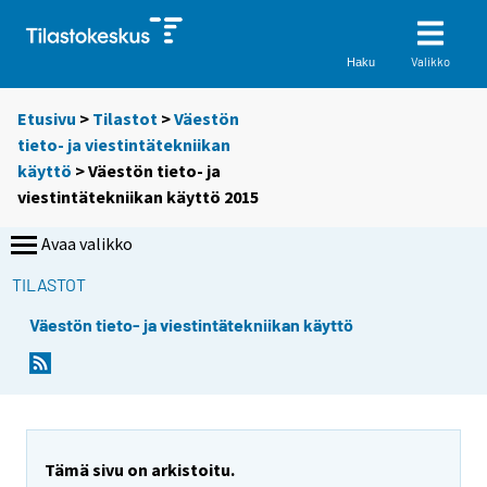
Valikko
Haku
Etusivu
>
Tilastot
>
Väestön
tieto- ja viestintätekniikan
käyttö
> Väestön tieto- ja
viestintätekniikan käyttö 2015
Avaa valikko
TILASTOT
Väestön tieto- ja viestintätekniikan käyttö
Tämä sivu on arkistoitu.