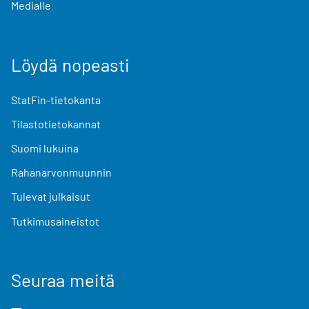
Medialle
Löydä nopeasti
StatFin-tietokanta
Tilastotietokannat
Suomi lukuina
Rahanarvonmuunnin
Tulevat julkaisut
Tutkimusaineistot
Seuraa meitä