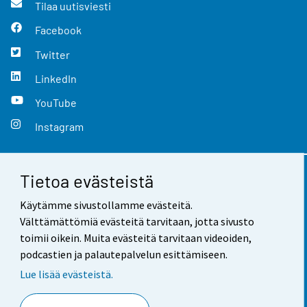
Tilaa uutisviesti
Facebook
Twitter
LinkedIn
YouTube
Instagram
Tietoa evästeistä
Yhteystiedot
Käytämme sivustollamme evästeitä.
Palaute
Välttämättömiä evästeitä tarvitaan, jotta sivusto
toimii oikein. Muita evästeitä tarvitaan videoiden,
Käyttöehdot
podcastien ja palautepalvelun esittämiseen.
Tietosuoja
Lue lisää evästeistä.
Saavutettavuus