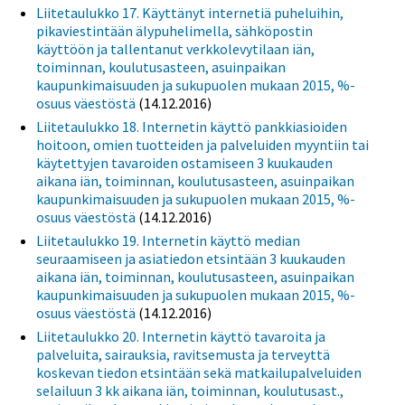
Liitetaulukko 17. Käyttänyt internetiä puheluihin,
pikaviestintään älypuhelimella, sähköpostin
käyttöön ja tallentanut verkkolevytilaan iän,
toiminnan, koulutusasteen, asuinpaikan
kaupunkimaisuuden ja sukupuolen mukaan 2015, %-
osuus väestöstä
(14.12.2016)
Liitetaulukko 18. Internetin käyttö pankkiasioiden
hoitoon, omien tuotteiden ja palveluiden myyntiin tai
käytettyjen tavaroiden ostamiseen 3 kuukauden
aikana iän, toiminnan, koulutusasteen, asuinpaikan
kaupunkimaisuuden ja sukupuolen mukaan 2015, %-
osuus väestöstä
(14.12.2016)
Liitetaulukko 19. Internetin käyttö median
seuraamiseen ja asiatiedon etsintään 3 kuukauden
aikana iän, toiminnan, koulutusasteen, asuinpaikan
kaupunkimaisuuden ja sukupuolen mukaan 2015, %-
osuus väestöstä
(14.12.2016)
Liitetaulukko 20. Internetin käyttö tavaroita ja
palveluita, sairauksia, ravitsemusta ja terveyttä
koskevan tiedon etsintään sekä matkailupalveluiden
selailuun 3 kk aikana iän, toiminnan, koulutusast.,