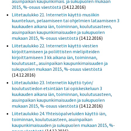
asuinpaikan kaupunkimais. ja sukupuolen mukaan
2015, %-osuus väestöstä
(14.12.2016)
Liitetaulukko 21. Internetin käyttö musiikin
kuunteluun, pelaamiseen tai ohjelmien lataamiseen 3
kuukauden aikana iän, toiminnan, koulutusasteen,
asuinpaikan kaupunkimaisuuden ja sukupuolen
mukaan 2015, %-osuus väestöstä
(14.12.2016)
Liitetaulukko 22. Internetin käyttö viestien
kirjoittamiseen ja poliittisten mielipiteiden
kirjoittamiseen 3 kk aikana iän, toiminnan,
koulutusast., asuinpaikan kaupunkimaisuuden ja
sukupuolen mukaan 2015, %-osuus väestöstä
(14.12.2016)
Liitetaulukko 23. Internetin käyttö työn/
koulutustiedon etsintään tai opiskeskeluun 3
kuukauden aikana iän, toiminnan, koulutusasteen,
asuinpaikan kaupunkimaisuuden ja sukupuolen
mukaan 2015, %-osuus väestöstä
(14.12.2016)
Liitetaulukko 24. Yhteisöpalveluiden käyttö iän,
toiminnan, koulutusasteen, asuinpaikan
kaupunkimaisuuden ja sukupuolen mukaan 2015, %-
osuus väestöstä
(14.12.2016)