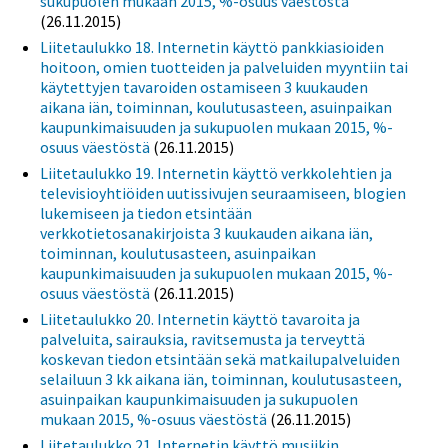
sukupuolen mukaan 2015, %-osuus väestöstä
(26.11.2015)
Liitetaulukko 18. Internetin käyttö pankkiasioiden
hoitoon, omien tuotteiden ja palveluiden myyntiin tai
käytettyjen tavaroiden ostamiseen 3 kuukauden
aikana iän, toiminnan, koulutusasteen, asuinpaikan
kaupunkimaisuuden ja sukupuolen mukaan 2015, %-
osuus väestöstä
(26.11.2015)
Liitetaulukko 19. Internetin käyttö verkkolehtien ja
televisioyhtiöiden uutissivujen seuraamiseen, blogien
lukemiseen ja tiedon etsintään
verkkotietosanakirjoista 3 kuukauden aikana iän,
toiminnan, koulutusasteen, asuinpaikan
kaupunkimaisuuden ja sukupuolen mukaan 2015, %-
osuus väestöstä
(26.11.2015)
Liitetaulukko 20. Internetin käyttö tavaroita ja
palveluita, sairauksia, ravitsemusta ja terveyttä
koskevan tiedon etsintään sekä matkailupalveluiden
selailuun 3 kk aikana iän, toiminnan, koulutusasteen,
asuinpaikan kaupunkimaisuuden ja sukupuolen
mukaan 2015, %-osuus väestöstä
(26.11.2015)
Liitetaulukko 21. Internetin käyttö musiikin