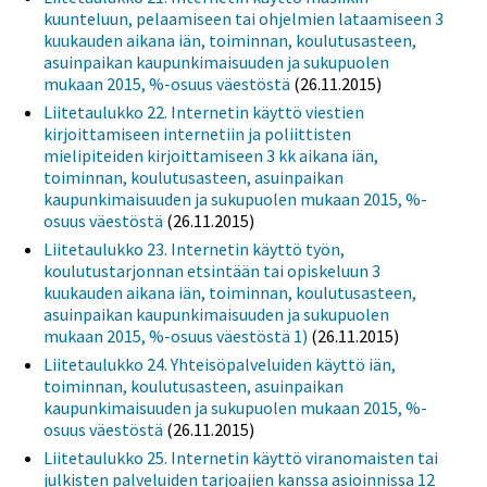
kuunteluun, pelaamiseen tai ohjelmien lataamiseen 3
kuukauden aikana iän, toiminnan, koulutusasteen,
asuinpaikan kaupunkimaisuuden ja sukupuolen
mukaan 2015, %-osuus väestöstä
(26.11.2015)
Liitetaulukko 22. Internetin käyttö viestien
kirjoittamiseen internetiin ja poliittisten
mielipiteiden kirjoittamiseen 3 kk aikana iän,
toiminnan, koulutusasteen, asuinpaikan
kaupunkimaisuuden ja sukupuolen mukaan 2015, %-
osuus väestöstä
(26.11.2015)
Liitetaulukko 23. Internetin käyttö työn,
koulutustarjonnan etsintään tai opiskeluun 3
kuukauden aikana iän, toiminnan, koulutusasteen,
asuinpaikan kaupunkimaisuuden ja sukupuolen
mukaan 2015, %-osuus väestöstä 1)
(26.11.2015)
Liitetaulukko 24. Yhteisöpalveluiden käyttö iän,
toiminnan, koulutusasteen, asuinpaikan
kaupunkimaisuuden ja sukupuolen mukaan 2015, %-
osuus väestöstä
(26.11.2015)
Liitetaulukko 25. Internetin käyttö viranomaisten tai
julkisten palveluiden tarjoajien kanssa asioinnissa 12