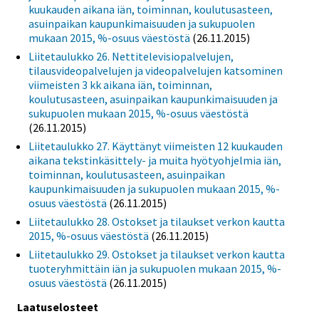
kuukauden aikana iän, toiminnan, koulutusasteen,
asuinpaikan kaupunkimaisuuden ja sukupuolen
mukaan 2015, %-osuus väestöstä
(26.11.2015)
Liitetaulukko 26. Nettitelevisiopalvelujen,
tilausvideopalvelujen ja videopalvelujen katsominen
viimeisten 3 kk aikana iän, toiminnan,
koulutusasteen, asuinpaikan kaupunkimaisuuden ja
sukupuolen mukaan 2015, %-osuus väestöstä
(26.11.2015)
Liitetaulukko 27. Käyttänyt viimeisten 12 kuukauden
aikana tekstinkäsittely- ja muita hyötyohjelmia iän,
toiminnan, koulutusasteen, asuinpaikan
kaupunkimaisuuden ja sukupuolen mukaan 2015, %-
osuus väestöstä
(26.11.2015)
Liitetaulukko 28. Ostokset ja tilaukset verkon kautta
2015, %-osuus väestöstä
(26.11.2015)
Liitetaulukko 29. Ostokset ja tilaukset verkon kautta
tuoteryhmittäin iän ja sukupuolen mukaan 2015, %-
osuus väestöstä
(26.11.2015)
Laatuselosteet