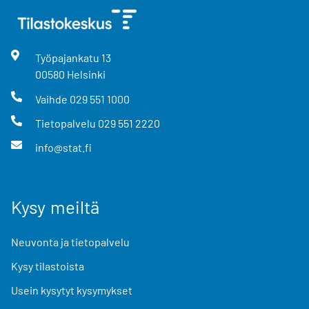
Työpajankatu
13
00580
Helsinki
Vaihde
029 551 1000
Tietopalvelu
029 551 2220
info@stat.fi
Kysy meiltä
Neuvonta ja tietopalvelu
Kysy tilastoista
Usein kysytyt kysymykset