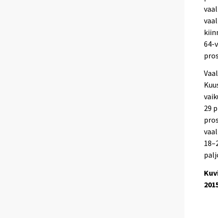
vaal
vaal
kiin
64-v
pros
Vaa
Kuus
vaik
29 p
pros
vaal
18–2
palj
Kuv
201