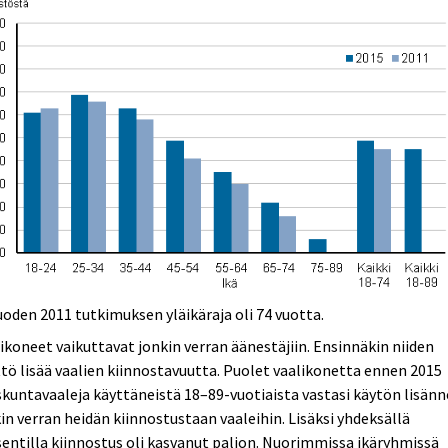
uoden 2011 tutkimuksen yläikäraja oli 74 vuotta.
ikoneet vaikuttavat jonkin verran äänestäjiin. Ensinnäkin niiden
tö lisää vaalien kiinnostavuutta. Puolet vaalikonetta ennen 2015
kuntavaaleja käyttäneistä 18–89-vuotiaista vastasi käytön lisän
in verran heidän kiinnostustaan vaaleihin. Lisäksi yhdeksällä
entilla kiinnostus oli kasvanut paljon. Nuorimmissa ikäryhmissä