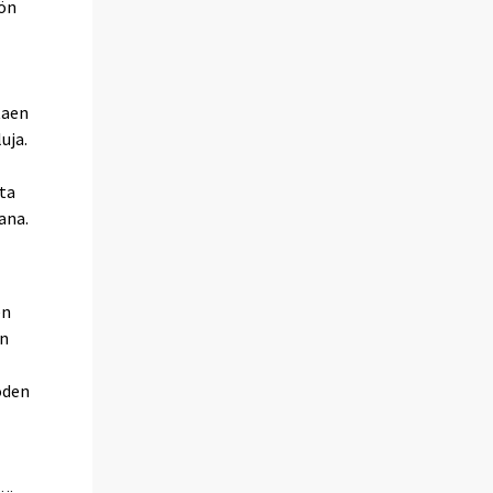
öön
a
taen
uja.
sta
ana.
en
on
oden