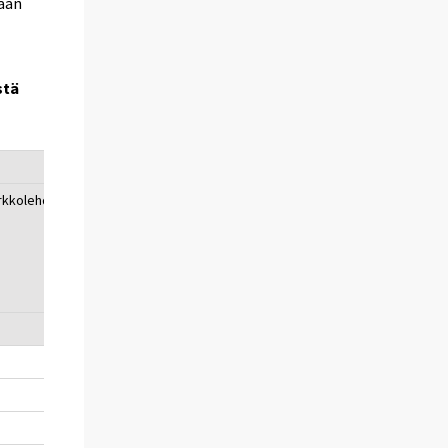
dään
stä
rkkolehdistä
muualta
internetistä
30
23
45
36
38
38