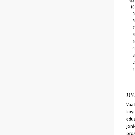
1) V
Vaal
käyt
edus
jonk
pros