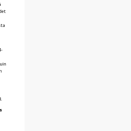
ä
det
sta
4-
kuin
n
3.
s