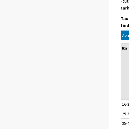
‑tut
tark
Tau
tie
Ava
Ikä
16-
25-
35-