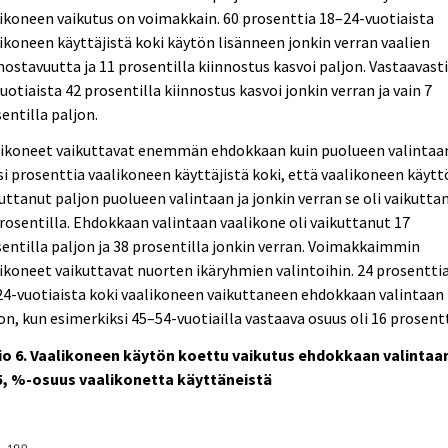
ikoneen vaikutus on voimakkain. 60 prosenttia 18–24-vuotiaista
ikoneen käyttäjistä koki käytön lisänneen jonkin verran vaalien
nostavuutta ja 11 prosentilla kiinnostus kasvoi paljon. Vastaavast
uotiaista 42 prosentilla kiinnostus kasvoi jonkin verran ja vain 7
entilla paljon.
likoneet vaikuttavat enemmän ehdokkaan kuin puolueen valintaa
i prosenttia vaalikoneen käyttäjistä koki, että vaalikoneen käyttö
uttanut paljon puolueen valintaan ja jonkin verran se oli vaikutta
rosentilla. Ehdokkaan valintaan vaalikone oli vaikuttanut 17
entilla paljon ja 38 prosentilla jonkin verran. Voimakkaimmin
ikoneet vaikuttavat nuorten ikäryhmien valintoihin. 24 prosentti
4-vuotiaista koki vaalikoneen vaikuttaneen ehdokkaan valintaan
on, kun esimerkiksi 45–54-vuotiailla vastaava osuus oli 16 prosentt
io 6. Vaalikoneen käytön koettu vaikutus ehdokkaan valintaa
5, %-osuus vaalikonetta käyttäneistä