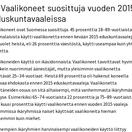
 Vaalikoneet suosittuja vuoden 201
uskuntavaaleissa
ikoneet ovat Suomessa suosittuja. 45 prosenttia 18–89-vuotiaist
alaisista käytti vaalikonetta ennen kevään 2015 eduskuntavaalej
puolet heistä, eli 26 prosenttia väestöstä, käytti useampaa kuin yh
etta.
ikoneiden käyttö on ikäsidonnaista. Vaalikoneet tavoittavat hyvi
kkein nuorimmat äänestäjät, mutta yleisimmin vaalikonetta
tävät 25–34-vuotiaat. Heistä 69 prosenttia oli hakenut koneella
vaa ehdokasta ennen 2015 eduskuntavaaleja. Vaalikonetta
ttäneiden osuus on sitä alhaisempi, mitä vanhemmasta ikäryhmä
yse. Esimerkiksi 65–74-vuotiaista 22 prosenttia ja 75–89-vuotiaist
 kuusi prosenttia käytti vaalikonetta ennen vuoden 2015 vaaleja.
mmissa ikäryhmissä naiset käyttivät vaalikoneita hieman
isemmin kuin miehet.
empien ikäryhmien harvinaisempi vaalikoneiden käyttö liittyy