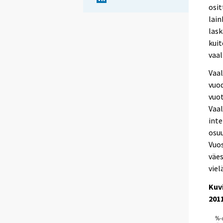
osit
lain
lask
kuit
vaal
Vaal
vuod
vuot
Vaal
inte
osuu
Vuos
väes
viel
Kuv
201