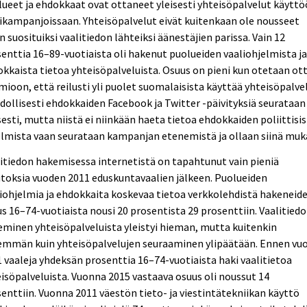
ueet ja ehdokkaat ovat ottaneet yleisesti yhteisöpalvelut käytt
ikampanjoissaan. Yhteisöpalvelut eivät kuitenkaan ole nousseet
n suosituiksi vaalitiedon lähteiksi äänestäjien parissa. Vain 12
enttia 16–89-vuotiaista oli hakenut puolueiden vaaliohjelmista j
kkaista tietoa yhteisöpalveluista. Osuus on pieni kun otetaan ot
ioon, että reilusti yli puolet suomalaisista käyttää yhteisöpalvel
ollisesti ehdokkaiden Facebook ja Twitter ‑päivityksiä seurataan
sesti, mutta niistä ei niinkään haeta tietoa ehdokkaiden poliittisi
lmista vaan seurataan kampanjan etenemistä ja ollaan siinä muk
itiedon hakemisessa internetistä on tapahtunut vain pieniä
oksia vuoden 2011 eduskuntavaalien jälkeen. Puolueiden
iohjelmia ja ehdokkaita koskevaa tietoa verkkolehdistä hakeneid
s 16–74-vuotiaista nousi 20 prosentista 29 prosenttiin. Vaalitied
minen yhteisöpalveluista yleistyi hieman, mutta kuitenkin
emmän kuin yhteisöpalvelujen seuraaminen ylipäätään. Ennen vu
 vaaleja yhdeksän prosenttia 16–74-vuotiaista haki vaalitietoa
isöpalveluista. Vuonna 2015 vastaava osuus oli noussut 14
enttiin. Vuonna 2011 väestön tieto- ja viestintätekniikan käyttö