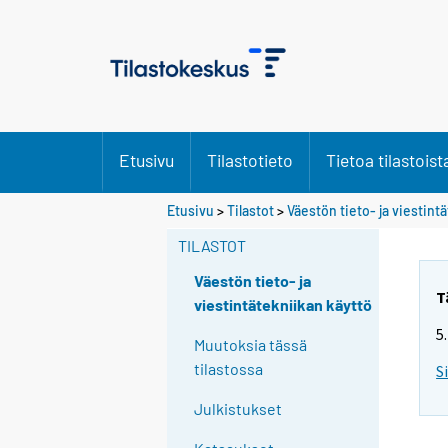
Etusivu
Tilastotieto
Tietoa tilastoist
Etusivu
>
Tilastot
>
Väestön tieto- ja viestint
TILASTOT
Väestön tieto- ja
T
viestintätekniikan käyttö
5
Muutoksia tässä
tilastossa
S
Julkistukset