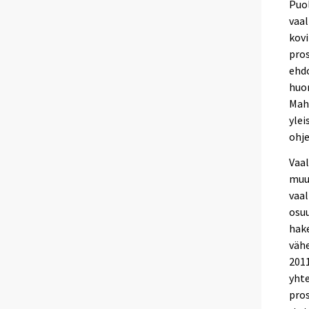
Puol
vaal
kovi
pros
ehdo
huom
Mahd
ylei
ohje
Vaal
muut
vaal
osuu
hake
väh
2011
yhte
pros