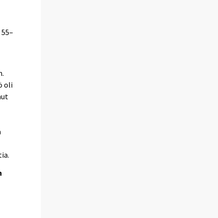
i 55–
n.
 oli
nut
a
ia.
n