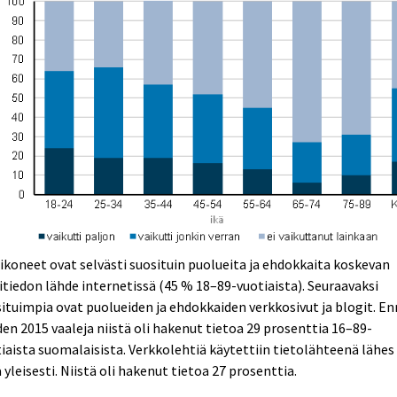
ikoneet ovat selvästi suosituin puolueita ja ehdokkaita koskevan
itiedon lähde internetissä (45 % 18–89-vuotiaista). Seuraavaksi
ituimpia ovat puolueiden ja ehdokkaiden verkkosivut ja blogit. E
en 2015 vaaleja niistä oli hakenut tietoa 29 prosenttia 16–89-
iaista suomalaisista. Verkkolehtiä käytettiin tietolähteenä lähes
 yleisesti. Niistä oli hakenut tietoa 27 prosenttia.