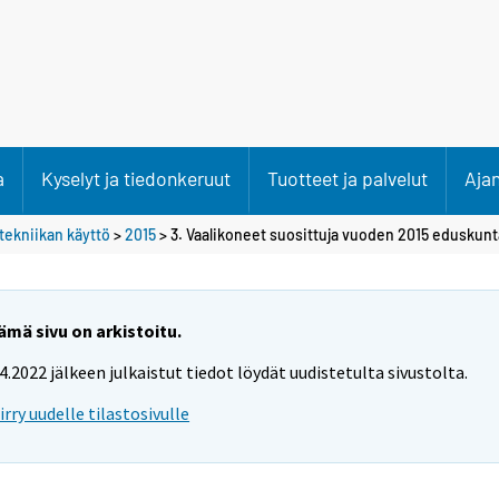
a
Kyselyt ja tiedonkeruut
Tuotteet ja palvelut
Aja
ätekniikan käyttö
>
2015
> 3. Vaalikoneet suosittuja vuoden 2015 eduskunt
ämä sivu on arkistoitu.
.4.2022 jälkeen julkaistut tiedot löydät uudistetulta sivustolta.
iirry uudelle tilastosivulle