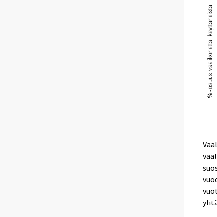
Vaal
vaal
suos
vuod
vuot
yhtä