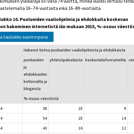
kimuksen yläikäraja oli vielä 74 vuotta, minkä vuoksi vertailu teh
astelemalla 16–74-vuotiaita eikä 16–89-vuotiaita.
lukko 10. Puolueiden vaaliohjelmia ja ehdokkaita koskevan
don hakeminen internetistä iän mukaan 2015, %-osuus väestö
a taulukko suurempana
Hakenut tietoa puolueiden vaaliohjelmista ja ehdokkaista
puolueiden
yhteisöpalveluista
keskustelufoorumeilta
ve
ja
ehdokkaiden
kotisivuilta ja
blogeista
%-osuus väestöstä
24
38
25
9
34
54
25
14
44
43
16
12