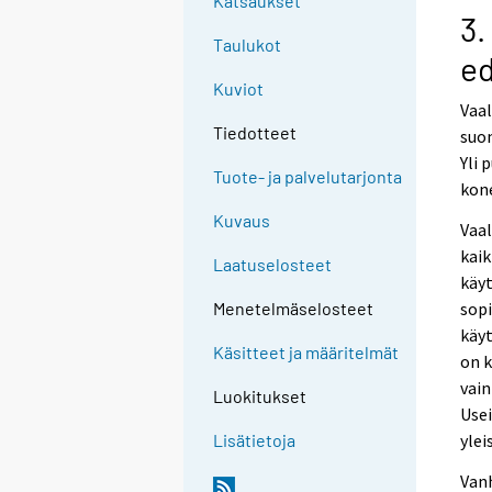
Katsaukset
3.
Taulukot
ed
Kuviot
Vaal
Tiedotteet
suom
Yli 
Tuote- ja palvelutarjonta
kon
Kuvaus
Vaal
kai
Laatuselosteet
käyt
sopi
Menetelmäselosteet
käy
Käsitteet ja määritelmät
on k
vain
Luokitukset
Usei
yle
Lisätietoja
Vanh