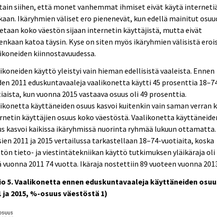
tain siihen, että monet vanhemmat ihmiset eivät käytä interneti
kaan. Ikäryhmien väliset ero pienenevät, kun edellä mainitut osuu
etaan koko väestön sijaan internetin käyttäjistä, mutta eivät
enkaan katoa täysin. Kyse on siten myös ikäryhmien välisistä eroi
ikoneiden kiinnostavuudessa.
ikoneiden käyttö yleistyi vain hieman edellisistä vaaleista. Ennen
en 2011 eduskuntavaaleja vaalikonetta käytti 45 prosenttia 18–7
iaista, kun vuonna 2015 vastaava osuus oli 49 prosenttia.
ikonetta käyttäneiden osuus kasvoi kuitenkin vain saman verran 
rnetin käyttäjien osuus koko väestöstä. Vaalikonetta käyttäneide
s kasvoi kaikissa ikäryhmissä nuorinta ryhmää lukuun ottamatta.
ien 2011 ja 2015 vertailussa tarkastellaan 18–74-vuotiaita, koska
tön tieto- ja viestintätekniikan käyttö tutkimuksen yläikäraja oli
ä vuonna 2011 74 vuotta. Ikäraja nostettiin 89 vuoteen vuonna 201
io 5. Vaalikonetta ennen eduskuntavaaleja käyttäneiden osuu
1 ja 2015, %-osuus väestöstä 1)