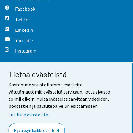
Facebook
Twitter
LinkedIn
YouTube
Instagram
Tietoa evästeistä
Yhteystiedot
Käytämme sivustollamme evästeitä.
Palaute
Välttämättömiä evästeitä tarvitaan, jotta sivusto
toimii oikein. Muita evästeitä tarvitaan videoiden,
Käyttöehdot
podcastien ja palautepalvelun esittämiseen.
Tietosuoja
Lue lisää evästeistä.
Saavutettavuus
Hyväksyn kaikki evästeet