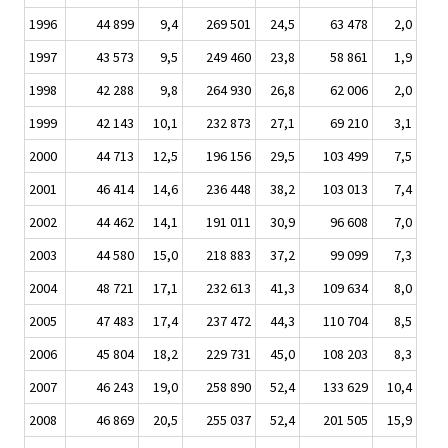
1996
44 899
9,4
269 501
24,5
63 478
2,0
1997
43 573
9,5
249 460
23,8
58 861
1,9
1998
42 288
9,8
264 930
26,8
62 006
2,0
1999
42 143
10,1
232 873
27,1
69 210
3,1
2000
44 713
12,5
196 156
29,5
103 499
7,5
2001
46 414
14,6
236 448
38,2
103 013
7,4
2002
44 462
14,1
191 011
30,9
96 608
7,0
2003
44 580
15,0
218 883
37,2
99 099
7,3
2004
48 721
17,1
232 613
41,3
109 634
8,0
2005
47 483
17,4
237 472
44,3
110 704
8,5
2006
45 804
18,2
229 731
45,0
108 203
8,3
2007
46 243
19,0
258 890
52,4
133 629
10,4
2008
46 869
20,5
255 037
52,4
201 505
15,9