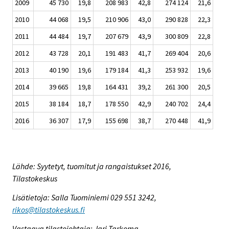
2009
45 730
19,8
208 983
42,8
274 124
21,6
2010
44 068
19,5
210 906
43,0
290 828
22,3
2011
44 484
19,7
207 679
43,9
300 809
22,8
2012
43 728
20,1
191 483
41,7
269 404
20,6
2013
40 190
19,6
179 184
41,3
253 932
19,6
2014
39 665
19,8
164 431
39,2
261 300
20,5
2015
38 184
18,7
178 550
42,9
240 702
24,4
2016
36 307
17,9
155 698
38,7
270 448
41,9
Lähde: Syytetyt, tuomitut ja rangaistukset 2016,
Tilastokeskus
Lisätietoja: Salla Tuominiemi 029 551 3242,
rikos@tilastokeskus.fi
Vastaava tilastojohtaja: Jari Tarkoma