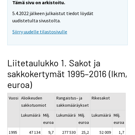
Tämä sivu on arkistoitu.
5.4.2022 jälkeen julkaistut tiedot löydät
uudistetulta sivustolta.
Siirry uudelle tilastosivulle
Liitetaulukko 1. Sakot ja
sakkokertymät 1995–2016 (lkm,
euroa)
Vuosi
Alioikeuden
Rangaistus– ja
Rikesakot
sakkotuomiot
sakkomääräykset
Lukumäärä
Milj.
Lukumäärä
Milj.
Lukumäärä
Milj.
euroa
euroa
euroa
1995
47 134
9,7
277 530
25,2
52 009
1,7