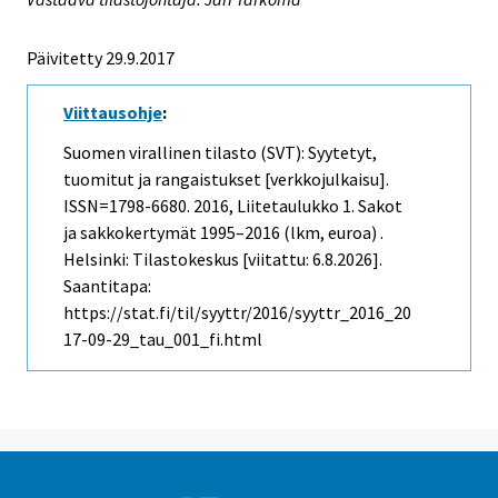
Päivitetty 29.9.2017
Viittausohje
:
Suomen virallinen tilasto (SVT): Syytetyt,
tuomitut ja rangaistukset [verkkojulkaisu].
ISSN=1798-6680. 2016, Liitetaulukko 1. Sakot
ja sakkokertymät 1995–2016 (lkm, euroa) .
Helsinki: Tilastokeskus [viitattu: 6.8.2026].
Saantitapa:
https://stat.fi/til/syyttr/2016/syyttr_2016_20
17-09-29_tau_001_fi.html