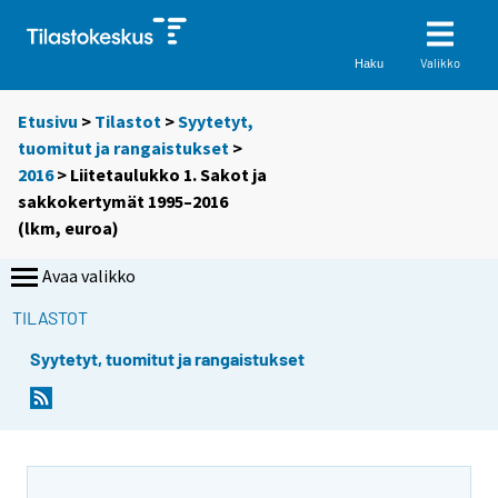
Valikko
Haku
Etusivu
>
Tilastot
>
Syytetyt,
tuomitut ja rangaistukset
>
2016
> Liitetaulukko 1. Sakot ja
sakkokertymät 1995–2016
(lkm, euroa)
Avaa valikko
TILASTOT
Syytetyt, tuomitut ja rangaistukset