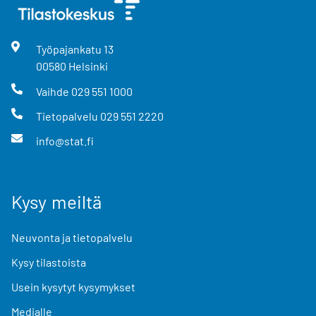
Työpajankatu
13
00580
Helsinki
Vaihde
029 551 1000
Tietopalvelu
029 551 2220
info@stat.fi
Kysy meiltä
Neuvonta ja tietopalvelu
Kysy tilastoista
Usein kysytyt kysymykset
Medialle