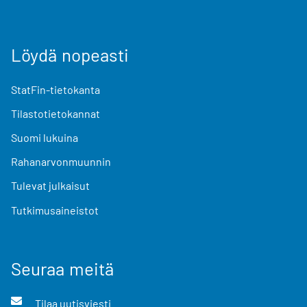
Löydä nopeasti
StatFin-tietokanta
Tilastotietokannat
Suomi lukuina
Rahanarvonmuunnin
Tulevat julkaisut
Tutkimusaineistot
Seuraa meitä
Tilaa uutisviesti