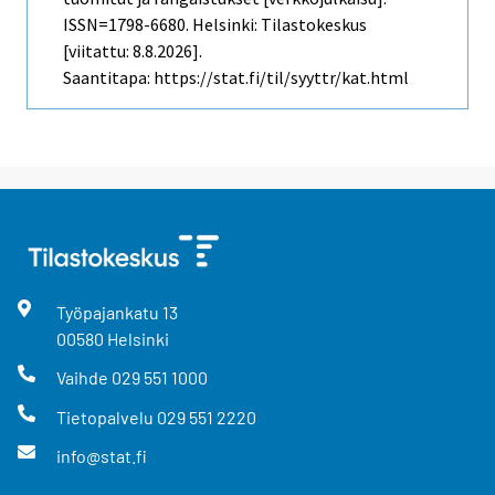
ISSN=1798-6680. Helsinki: Tilastokeskus
[viitattu: 8.8.2026].
Saantitapa: https://stat.fi/til/syyttr/kat.html
Työpajankatu
13
00580
Helsinki
Vaihde
029 551 1000
Tietopalvelu
029 551 2220
info@stat.fi