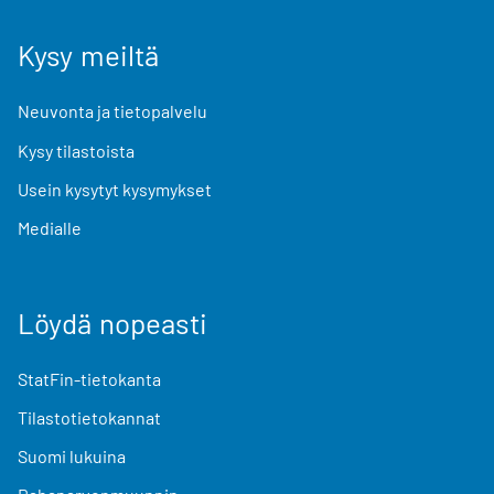
Kysy meiltä
Neuvonta ja tietopalvelu
Kysy tilastoista
Usein kysytyt kysymykset
Medialle
Löydä nopeasti
StatFin-tietokanta
Tilastotietokannat
Suomi lukuina