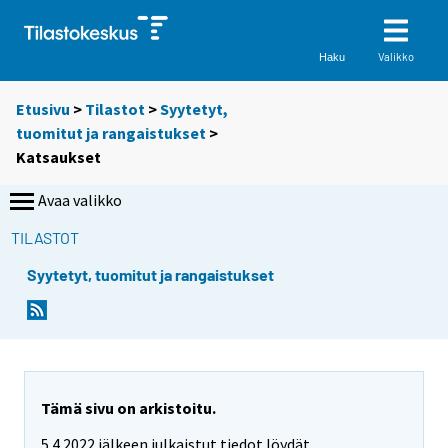
Valikko
Haku
Etusivu
>
Tilastot
>
Syytetyt,
tuomitut ja rangaistukset
>
Katsaukset
Avaa valikko
TILASTOT
Syytetyt, tuomitut ja rangaistukset
Tämä sivu on arkistoitu.
5.4.2022 jälkeen julkaistut tiedot löydät