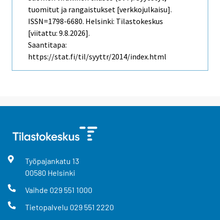
tuomitut ja rangaistukset [verkkojulkaisu].
ISSN=1798-6680. Helsinki: Tilastokeskus
[viitattu: 9.8.2026].
Saantitapa:
https://stat.fi/til/syyttr/2014/index.html
Työpajankatu
13
00580
Helsinki
Vaihde
029 551 1000
Tietopalvelu
029 551 2220