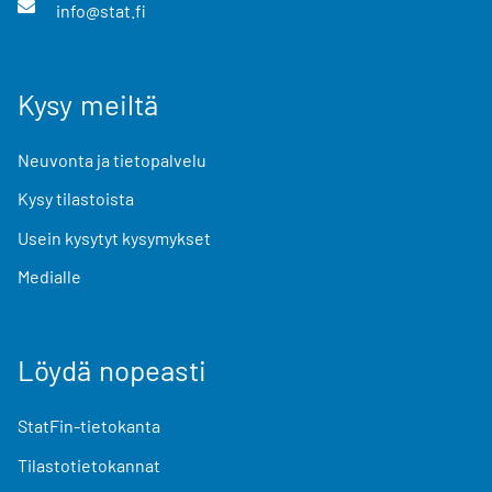
info@stat.fi
Kysy meiltä
Neuvonta ja tietopalvelu
Kysy tilastoista
Usein kysytyt kysymykset
Medialle
Löydä nopeasti
StatFin-tietokanta
Tilastotietokannat