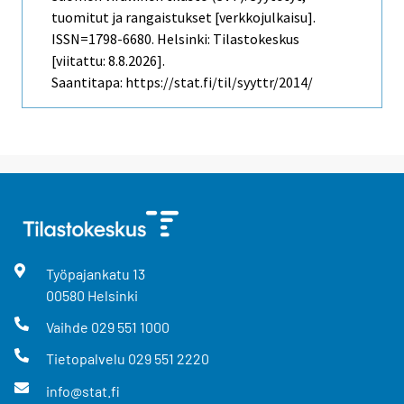
tuomitut ja rangaistukset [verkkojulkaisu].
ISSN=1798-6680. Helsinki: Tilastokeskus
[viitattu: 8.8.2026].
Saantitapa: https://stat.fi/til/syyttr/2014/
Työpajankatu
13
00580
Helsinki
Vaihde
029 551 1000
Tietopalvelu
029 551 2220
info@stat.fi