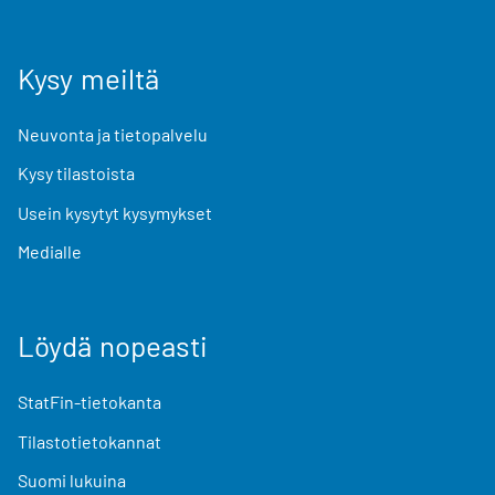
Kysy meiltä
Neuvonta ja tietopalvelu
Kysy tilastoista
Usein kysytyt kysymykset
Medialle
Löydä nopeasti
StatFin-tietokanta
Tilastotietokannat
Suomi lukuina