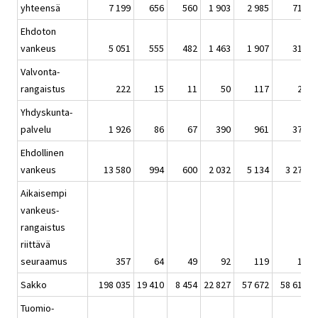
yhteensä
7 199
656
560
1 903
2 985
719
Ehdoton
vankeus
5 051
555
482
1 463
1 907
315
Valvonta-
rangaistus
222
15
11
50
117
27
Yhdyskunta-
palvelu
1 926
86
67
390
961
377
Ehdollinen
vankeus
13 580
994
600
2 032
5 134
3 279
Aikaisempi
vankeus-
rangaistus
riittävä
seuraamus
357
64
49
92
119
18
Sakko
198 035
19 410
8 454
22 827
57 672
58 612
Tuomio-