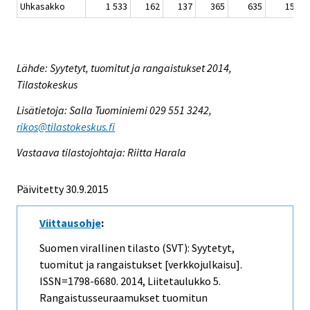
Uhkasakko
1 533
162
137
365
635
159
Lähde: Syytetyt, tuomitut ja rangaistukset 2014,
Tilastokeskus
Lisätietoja: Salla Tuominiemi 029 551 3242,
rikos@tilastokeskus.fi
Vastaava tilastojohtaja: Riitta Harala
Päivitetty 30.9.2015
Viittausohje
:
Suomen virallinen tilasto (SVT): Syytetyt,
tuomitut ja rangaistukset [verkkojulkaisu].
ISSN=1798-6680. 2014, Liitetaulukko 5.
Rangaistusseuraamukset tuomitun