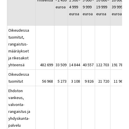
Yhteensä
- 2 499
2 500 -
5 000 -
10 000 -
20 000 -
euroa
4 999
9 999
19 999
39 999
-
euroa
euroa
euroa
euroa
Oikeudessa
tuomitut,
rangaistus-
määräykset
ja rikesakot
yhteensä
482 699
33 509
14 844
40 557
122 703
191 786
Oikeudessa
tuomitut
56 968
5 273
3 108
9 826
21 720
11 966
Ehdoton
vankeus,
valvonta-
rangaistus ja
yhdyskunta-
palvelu