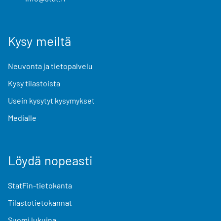
Kysy meiltä
Neuvonta ja tietopalvelu
Kysy tilastoista
Usein kysytyt kysymykset
Medialle
Löydä nopeasti
StatFin-tietokanta
Tilastotietokannat
Suomi lukuina