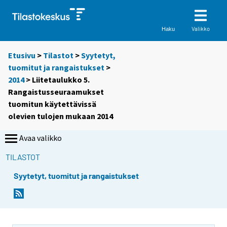
Valikko
Haku
Etusivu
>
Tilastot
>
Syytetyt,
tuomitut ja rangaistukset
>
2014
> Liitetaulukko 5.
Rangaistusseuraamukset
tuomitun käytettävissä
olevien tulojen mukaan 2014
Avaa valikko
TILASTOT
Syytetyt, tuomitut ja rangaistukset