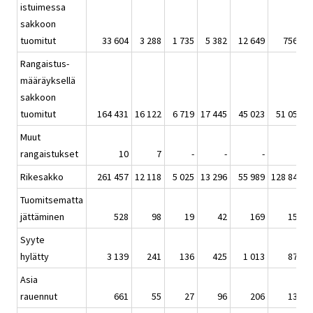
istuimessa
sakkoon
tuomitut
33 604
3 288
1 735
5 382
12 649
7561
Rangaistus-
määräyksellä
sakkoon
tuomitut
164 431
16 122
6 719
17 445
45 023
51 051
Muut
rangaistukset
10
7
-
-
-
-
Rikesakko
261 457
12 118
5 025
13 296
55 989
128 849
Tuomitsematta
jättäminen
528
98
19
42
169
150
Syyte
hylätty
3 139
241
136
425
1 013
873
Asia
rauennut
661
55
27
96
206
139