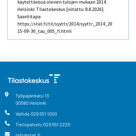
käytettävissä olevien tulojen mukaan 2014 .
Helsinki: Tilastokeskus [viitattu: 8.8.2026].
Saantitapa:
https://stat.fi/til/syyttr/2014/syyttr_2014_20
15-09-30_tau_005_fi.html
Työpajankatu
13
00580
Helsinki
Vaihde
029 551 1000
Tietopalvelu
029 551 2220
info@stat.fi