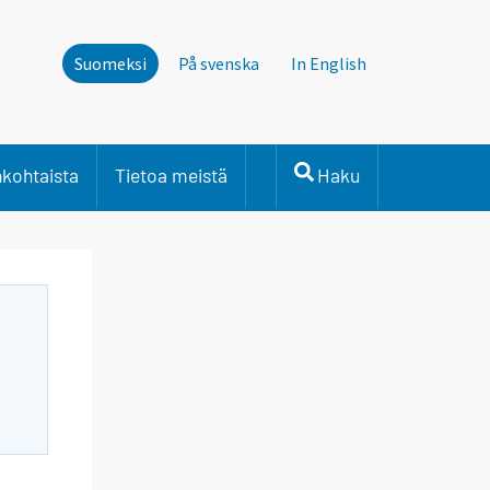
Suomeksi
På svenska
In English
nkohtaista
Tietoa meistä
Haku