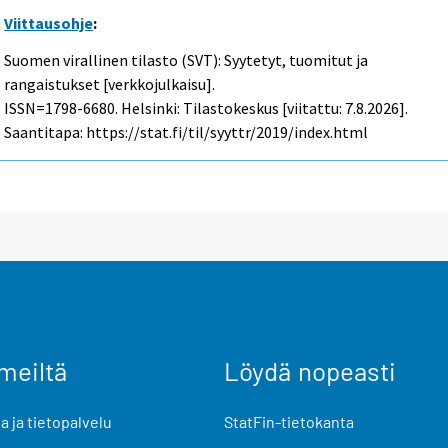
Viittausohje
:
Suomen virallinen tilasto (SVT): Syytetyt, tuomitut ja
rangaistukset [verkkojulkaisu].
ISSN=1798-6680. Helsinki: Tilastokeskus [viitattu: 7.8.2026].
Saantitapa: https://stat.fi/til/syyttr/2019/index.html
meiltä
Löydä nopeasti
 ja tietopalvelu
StatFin-tietokanta