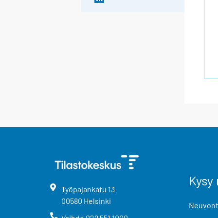
Kysy 
Työpajankatu
13
00580
Helsinki
Neuvonta
Vaihde
029 551 1000