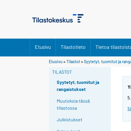
Etusivu
Tilastotieto
Tietoa tilastoist
Etusivu
>
Tilastot
>
Syytetyt, tuomitut ja rang
TILASTOT
Syytetyt, tuomitut ja
T
rangaistukset
5
Muutoksia tässä
tilastossa
S
Julkistukset