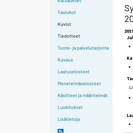
Katsaukset
Sy
Taulukot
2
Kuviot
201
Tiedotteet
Ju
Tuote- ja palvelutarjonta
Ka
Kuvaus
Laatuselosteet
Ta
Menetelmäselosteet
L
Käsitteet ja määritelmät
Luokitukset
La
Lisätietoja