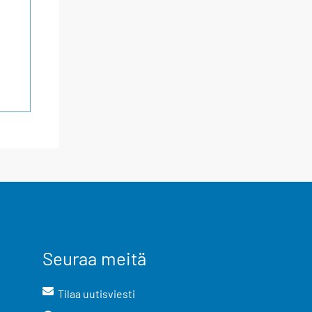
Seuraa meitä
Tilaa uutisviesti