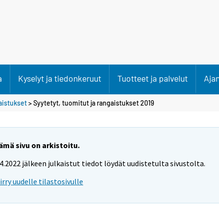
a
Kyselyt ja tiedonkeruut
Tuotteet ja palvelut
Aja
aistukset
> Syytetyt, tuomitut ja rangaistukset 2019
ämä sivu on arkistoitu.
.4.2022 jälkeen julkaistut tiedot löydät uudistetulta sivustolta.
iirry uudelle tilastosivulle