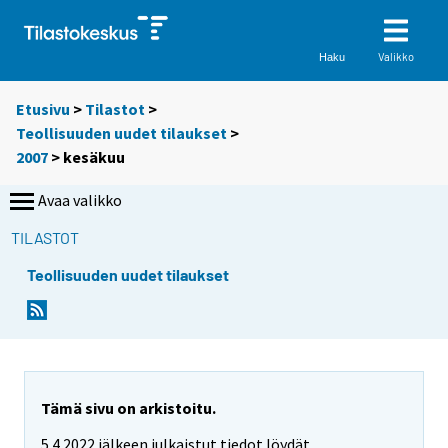
Valikko
Haku
Etusivu
>
Tilastot
>
Teollisuuden uudet tilaukset
>
2007
>
kesäkuu
Avaa valikko
TILASTOT
Teollisuuden uudet tilaukset
Tämä sivu on arkistoitu.
5.4.2022 jälkeen julkaistut tiedot löydät