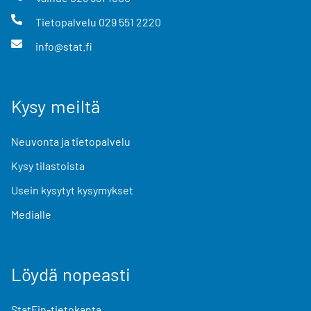
Tietopalvelu
029 551 2220
info@stat.fi
Kysy meiltä
Neuvonta ja tietopalvelu
Kysy tilastoista
Usein kysytyt kysymykset
Medialle
Löydä nopeasti
StatFin-tietokanta