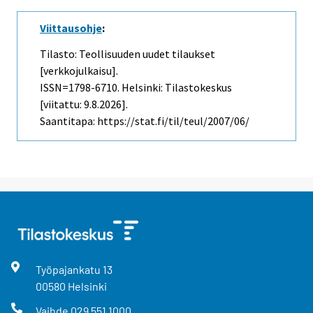
Viittausohje
:
Tilasto: Teollisuuden uudet tilaukset
[verkkojulkaisu].
ISSN=1798-6710. Helsinki: Tilastokeskus
[viitattu: 9.8.2026].
Saantitapa: https://stat.fi/til/teul/2007/06/
Työpajankatu
13
00580
Helsinki
Vaihde
029 551 1000