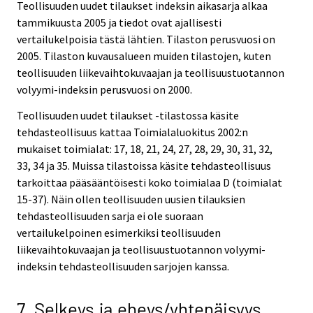
Teollisuuden uudet tilaukset indeksin aikasarja alkaa
tammikuusta 2005 ja tiedot ovat ajallisesti
vertailukelpoisia tästä lähtien. Tilaston perusvuosi on
2005. Tilaston kuvausalueen muiden tilastojen, kuten
teollisuuden liikevaihtokuvaajan ja teollisuustuotannon
volyymi-indeksin perusvuosi on 2000.
Teollisuuden uudet tilaukset -tilastossa käsite
tehdasteollisuus kattaa Toimialaluokitus 2002:n
mukaiset toimialat: 17, 18, 21, 24, 27, 28, 29, 30, 31, 32,
33, 34 ja 35. Muissa tilastoissa käsite tehdasteollisuus
tarkoittaa pääsääntöisesti koko toimialaa D (toimialat
15-37). Näin ollen teollisuuden uusien tilauksien
tehdasteollisuuden sarja ei ole suoraan
vertailukelpoinen esimerkiksi teollisuuden
liikevaihtokuvaajan ja teollisuustuotannon volyymi-
indeksin tehdasteollisuuden sarjojen kanssa.
7. Selkeys ja eheys/yhtenäisyys