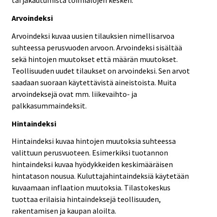
tai jakautumista toimialojen kesken.
Arvoindeksi
Arvoindeksi kuvaa uusien tilauksien nimellisarvoa
suhteessa perusvuoden arvoon. Arvoindeksi sisältää
sekä hintojen muutokset että määrän muutokset.
Teollisuuden uudet tilaukset on arvoindeksi. Sen arvot
saadaan suoraan käytettävistä aineistoista. Muita
arvoindeksejä ovat mm. liikevaihto- ja
palkkasummaindeksit.
Hintaindeksi
Hintaindeksi kuvaa hintojen muutoksia suhteessa
valittuun perusvuoteen. Esimerkiksi tuotannon
hintaindeksi kuvaa hyödykkeiden keskimääräisen
hintatason nousua. Kuluttajahintaindeksiä käytetään
kuvaamaan inflaation muutoksia. Tilastokeskus
tuottaa erilaisia hintaindeksejä teollisuuden,
rakentamisen ja kaupan aloilta.