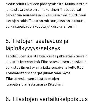
tiedustelukuukauden päättymisestä. Kuukausittain
julkaistava tieto on ennakollinen. Tiedot voivat
tarkentua seuraavissa julkaisuissa mm. puuttuvien
tietojen takia. Tilaston mittausjakso on kuukausi.
Julkaisupäivät on koottu julkaisukalenteriin.
5. Tietojen saatavuus ja
läpinäkyvyys/selkeys
Teollisuuden uusista tilauksista julkaistaan tuorein
julkistus Internetissä Tilastokeskuksen kotisivulla.
Julkistus ilmestyy aina julkaisupäivänä kello 9.00.
Toimialoittaiset sarjat julkaistaan myös
Tilastokeskuksen tilastotietojen
itsepalvelujärjestelmässä (StatFin).
6. Tilastojen vertailukelpoisuus