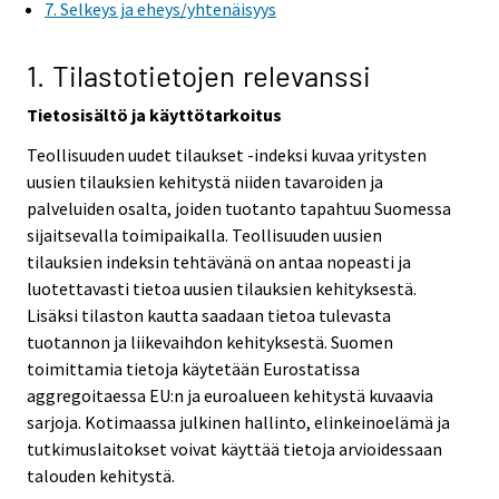
7. Selkeys ja eheys/yhtenäisyys
1. Tilastotietojen relevanssi
Tietosisältö ja käyttötarkoitus
Teollisuuden uudet tilaukset -indeksi kuvaa yritysten
uusien tilauksien kehitystä niiden tavaroiden ja
palveluiden osalta, joiden tuotanto tapahtuu Suomessa
sijaitsevalla toimipaikalla. Teollisuuden uusien
tilauksien indeksin tehtävänä on antaa nopeasti ja
luotettavasti tietoa uusien tilauksien kehityksestä.
Lisäksi tilaston kautta saadaan tietoa tulevasta
tuotannon ja liikevaihdon kehityksestä. Suomen
toimittamia tietoja käytetään Eurostatissa
aggregoitaessa EU:n ja euroalueen kehitystä kuvaavia
sarjoja. Kotimaassa julkinen hallinto, elinkeinoelämä ja
tutkimuslaitokset voivat käyttää tietoja arvioidessaan
talouden kehitystä.