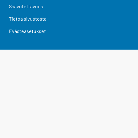
Saavutettavuus
Tietoa sivustosta
Evästeasetukset