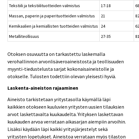
Tekstiili ja tekstiilituotteiden valmistus
17-18
6
Massan, paperin ja paperituotteiden valmistus
21
8
Kemikaalien ja kemiallisten tuotteiden valmistus
24
6
Metalliteollisuus
27-35
8
Otoksen osuvuutta on tarkastettu laskemalla
verohallinnon arvonlisäveroaineistosta ja teollisuuden
myynti-tiedustelusta sarjat kokonaisaineistolle ja
otokselle. Tulosten todettiin olevan yleisesti hyviä.
Laskenta-aineiston rajaaminen
Aineisto tarkistetaan yritystasolla käymällä läpi
kaikkien otokseen kuuluvien yritysten uusien tilauksien
arvot laskettavalta kuukaudelta. Yrityksen laskettavan
kuukauden arvoa verrataan aikasarjan aiempiin arvoihin.
Lisäksi käydään läpi kaikki yritysjärjestelyt sekä
yritysten lopetukset. Aineistoa verrataan myös tilaston