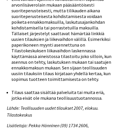
arvonlisäverolain mukaan pääsääntöisesti
suoriteperusteisesti, mutta tilikauden aikana
suoriteperusteisesta kohdistamisesta voidaan
poiketa ennakkomaksuilla, laskutusajankohdan
kohdistamisella tai porrastetuilla maksuilla.
Tällaiset järjestelyt saattavat hämärtää linkkiä
uusien tilauksien ja liikevaihdon välillä. Esimerkiksi
paperikoneen myynti asennettuna on
Tilastokeskuksen liikavaihdon laskennassa
käyttämässä aineistossa tilastoitu joko silloin, kun
asennus on tehty, laskutuksen mukaan tai saatujen
ennakkomaksun mukaan. Sen sijaan teollisuuden
uusiin tilauksiin tilaus kirjataan yhdellä kertaa, kun
sopimus tuotteen toimittamisesta on tehty.
Tilaus saattaa sisältää palveluita tai muita eriä,
jotka eivät ole mukana teollisuustuotannossa.
Lähde: Teollisuuden uudet tilaukset 2007, elokuu.
Tilastokeskus
Lisätietoja: Pekka Hänninen (09) 1734 2606,