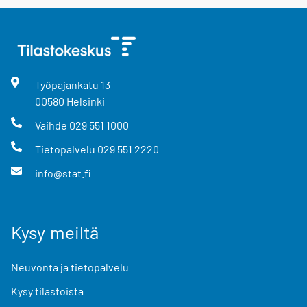
Työpajankatu
13
00580
Helsinki
Vaihde
029 551 1000
Tietopalvelu
029 551 2220
info@stat.fi
Kysy meiltä
Neuvonta ja tietopalvelu
Kysy tilastoista