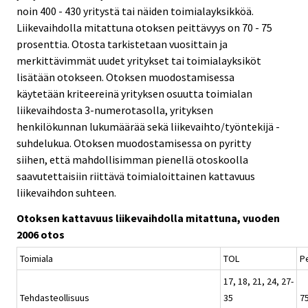
noin 400 - 430 yritystä tai näiden toimialayksikköä.
Liikevaihdolla mitattuna otoksen peittävyys on 70 - 75
prosenttia. Otosta tarkistetaan vuosittain ja
merkittävimmät uudet yritykset tai toimialayksiköt
lisätään otokseen. Otoksen muodostamisessa
käytetään kriteereinä yrityksen osuutta toimialan
liikevaihdosta 3-numerotasolla, yrityksen
henkilökunnan lukumäärää sekä liikevaihto/työntekijä -
suhdelukua. Otoksen muodostamisessa on pyritty
siihen, että mahdollisimman pienellä otoskoolla
saavutettaisiin riittävä toimialoittainen kattavuus
liikevaihdon suhteen.
Otoksen kattavuus liikevaihdolla mitattuna, vuoden
2006 otos
Toimiala
TOL
P
17, 18, 21, 24, 27-
Tehdasteollisuus
35
7