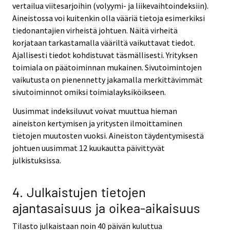
vertailua viitesarjoihin (volyymi- ja liikevaihtoindeksiin).
Aineistossa voi kuitenkin olla vääriä tietoja esimerkiksi
tiedonantajien virheistä johtuen. Näitä virheitä
korjataan tarkastamalla vääriltä vaikuttavat tiedot.
Ajallisesti tiedot kohdistuvat täsmällisesti. Yrityksen
toimiala on päätoiminnan mukainen. Sivutoimintojen
vaikutusta on pienennetty jakamalla merkittävimmät
sivutoiminnot omiksi toimialayksiköikseen.
Uusimmat indeksiluvut voivat muuttua hieman
aineiston kertymisen ja yritysten ilmoittaminen
tietojen muutosten vuoksi. Aineiston täydentymisestä
johtuen uusimmat 12 kuukautta päivittyvät
julkistuksissa.
4. Julkaistujen tietojen
ajantasaisuus ja oikea-aikaisuus
Tilasto julkaistaan noin 40 päivän kuluttua