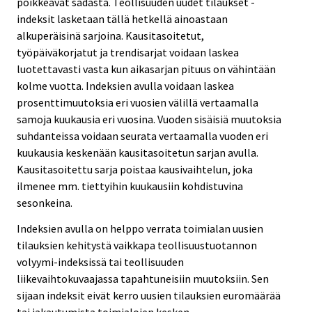
poikkeavat sadasta. Teollisuuden uudet tilaukset -
indeksit lasketaan tällä hetkellä ainoastaan
alkuperäisinä sarjoina. Kausitasoitetut,
työpäiväkorjatut ja trendisarjat voidaan laskea
luotettavasti vasta kun aikasarjan pituus on vähintään
kolme vuotta. Indeksien avulla voidaan laskea
prosenttimuutoksia eri vuosien välillä vertaamalla
samoja kuukausia eri vuosina. Vuoden sisäisiä muutoksia
suhdanteissa voidaan seurata vertaamalla vuoden eri
kuukausia keskenään kausitasoitetun sarjan avulla.
Kausitasoitettu sarja poistaa kausivaihtelun, joka
ilmenee mm. tiettyihin kuukausiin kohdistuvina
sesonkeina.
Indeksien avulla on helppo verrata toimialan uusien
tilauksien kehitystä vaikkapa teollisuustuotannon
volyymi-indeksissä tai teollisuuden
liikevaihtokuvaajassa tapahtuneisiin muutoksiin. Sen
sijaan indeksit eivät kerro uusien tilauksien euromäärää