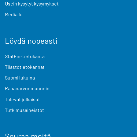
Usein kysytyt kysymykset
Medialle
Löydä nopeasti
StatFin-tietokanta
Tilastotietokannat
Suomi lukuina
Rahanarvonmuunnin
Tulevat julkaisut
Tutkimusaineistot
Seuraa meitä