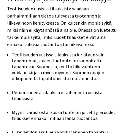
Teollisuuden uusista tilauksista saadaan
parhaimmillaan tietoa tulevasta tuotannon ja
liikevaihdon kehityksestä. On kuitenkin monia syitä,
miksi näin ei käytännössä aina ole. Ohessa on lueteltu
tärkeimpiä syitä, miksi uudet tilaukset eivät aina
ennakoi tulevaa tuotantoa tai liikevaihtoa:
Teollisuuden uusissa tilauksissa kirjataan vain
tapahtumat, joiden tuotanto on suunniteltu
tapahtuvan Suomessa, mutta liikevaihtoon
voidaan kirjata myös myynnit Suomen rajojen
ulkopuolella tapahtuneesta tuotannosta.
Peruuntuneita tilauksia ei vähennetä uusista
tilauksista.
Myynti varastosta: koska tuote on jo tehty, ei uudet
tilaukset ennakoi millään lailla tuotantoa.
Liikevaihdon ajallinen kohdistaminen tapahtuu