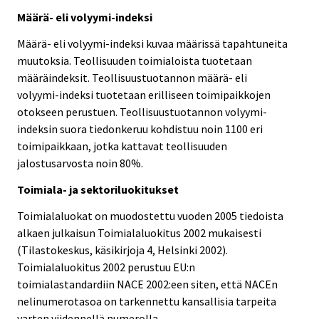
Määrä- eli volyymi-indeksi
Määrä- eli volyymi-indeksi kuvaa määrissä tapahtuneita
muutoksia. Teollisuuden toimialoista tuotetaan
määräindeksit. Teollisuustuotannon määrä- eli
volyymi-indeksi tuotetaan erilliseen toimipaikkojen
otokseen perustuen. Teollisuustuotannon volyymi-
indeksin suora tiedonkeruu kohdistuu noin 1100 eri
toimipaikkaan, jotka kattavat teollisuuden
jalostusarvosta noin 80%.
Toimiala- ja sektoriluokitukset
Toimialaluokat on muodostettu vuoden 2005 tiedoista
alkaen julkaisun Toimialaluokitus 2002 mukaisesti
(Tilastokeskus, käsikirjoja 4, Helsinki 2002).
Toimialaluokitus 2002 perustuu EU:n
toimialastandardiin NACE 2002:een siten, että NACEn
nelinumerotasoa on tarkennettu kansallisia tarpeita
varten viidennellä numerolla.