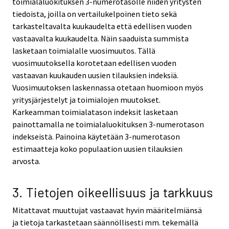
toimialaluokituksen 3-numerotasolle niiden yritysten
tiedoista, joilla on vertailukelpoinen tieto sekä
tarkasteltavalta kuukaudelta että edellisen vuoden
vastaavalta kuukaudelta. Näin saaduista summista
lasketaan toimialalle vuosimuutos. Tällä
vuosimuutoksella korotetaan edellisen vuoden
vastaavan kuukauden uusien tilauksien indeksiä.
Vuosimuutoksen laskennassa otetaan huomioon myös
yritysjärjestelyt ja toimialojen muutokset.
Karkeamman toimialatason indeksit lasketaan
painottamalla ne toimialaluokituksen 3-numerotason
indekseistä. Painoina käytetään 3-numerotason
estimaatteja koko populaation uusien tilauksien
arvosta.
3. Tietojen oikeellisuus ja tarkkuus
Mitattavat muuttujat vastaavat hyvin määritelmiänsä
ja tietoja tarkastetaan säännöllisesti mm. tekemällä