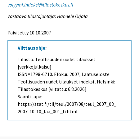
volyymi.indeksi@tilastokeskus.fi
Vastaava tilastojohtaja: Hannele Orjala
Päivitetty 10.10.2007
Viittausohje
:
Tilasto: Teollisuuden uudet tilaukset
[verkkojulkaisu].
ISSN=1798-6710.
Elokuu
2007, Laatuseloste:
Teollisuuden uudet tilaukset indeksi . Helsinki:
Tilastokeskus [viitattu: 6.8.2026].
Saantitapa:
https://stat.fi/til/teul/2007/08/teul_2007_08_
2007-10-10_laa_001_fi.html