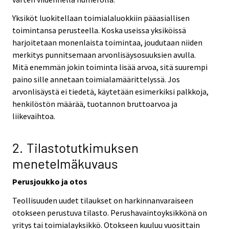
Yksiköt luokitellaan toimialaluokkiin pääasiallisen
toimintansa perusteella. Koska useissa yksiköissä
harjoitetaan monenlaista toimintaa, joudutaan niiden
merkitys punnitsemaan arvonlisäysosuuksien avulla.
Mitä enemmän jokin toiminta lisää arvoa, sitä suurempi
paino sille annetaan toimialamäärittelyssä. Jos
arvonlisäystä ei tiedetä, käytetään esimerkiksi palkkoja,
henkilöstön määrää, tuotannon bruttoarvoa ja
liikevaihtoa.
2. Tilastotutkimuksen
menetelmäkuvaus
Perusjoukko ja otos
Teollisuuden uudet tilaukset on harkinnanvaraiseen
otokseen perustuva tilasto. Perushavaintoyksikkönä on
yritys tai toimialayksikkö. Otokseen kuuluu vuosittain