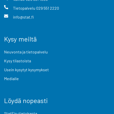
Tietopalvelu
029 551 2220
info@stat.fi
Kysy meiltä
Neuvonta ja tietopalvelu
Kysy tilastoista
Usein kysytyt kysymykset
Medialle
Löydä nopeasti
StatFin-tietokanta