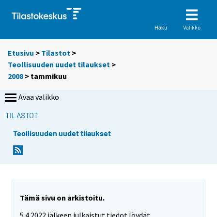
Valikko
Haku
Etusivu
>
Tilastot
>
Teollisuuden uudet tilaukset
>
2008
>
tammikuu
Avaa valikko
TILASTOT
Teollisuuden uudet tilaukset
Tämä sivu on arkistoitu.
5.4.2022 jälkeen julkaistut tiedot löydät