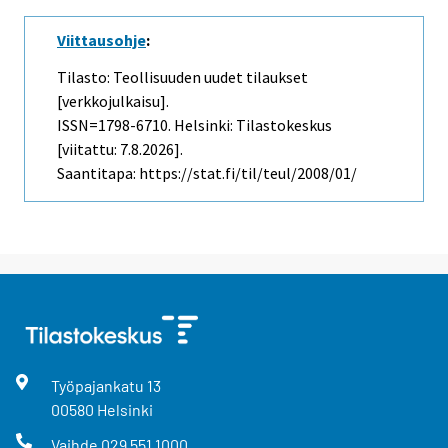
Viittausohje
:
Tilasto: Teollisuuden uudet tilaukset
[verkkojulkaisu].
ISSN=1798-6710. Helsinki: Tilastokeskus
[viitattu: 7.8.2026].
Saantitapa: https://stat.fi/til/teul/2008/01/
Työpajankatu
13
00580
Helsinki
Vaihde
029 551 1000