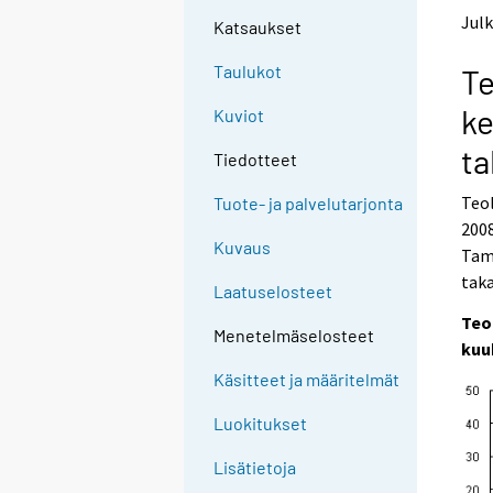
t
t
Julk
Katsaukset
o
o
a
a
Taulukot
Te
n
n
o
o
ke
Kuviot
t
t
h
h
ta
Tiedotteet
e
e
r
r
Teol
Tuote- ja palvelutarjonta
s
s
2008
e
e
Kuvaus
Tamm
r
r
v
v
taka
Laatuselosteet
i
i
Teo
c
c
Menetelmäselosteet
e
e
kuu
.
.
Käsitteet ja määritelmät
Luokitukset
Lisätietoja