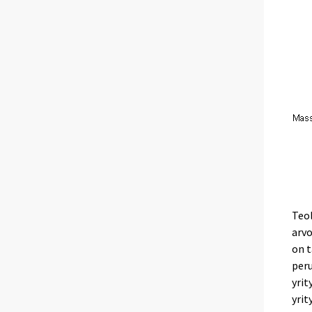
Teol
arvo
on t
per
yrit
yrit