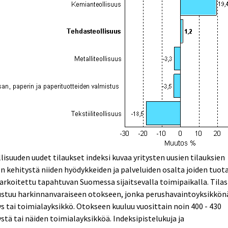
lisuuden uudet tilaukset indeksi kuvaa yritysten uusien tilauksien
n kehitystä niiden hyödykkeiden ja palveluiden osalta joiden tuot
arkoitettu tapahtuvan Suomessa sijaitsevalla toimipaikalla. Tila
ustuu harkinnanvaraiseen otokseen, jonka perushavaintoyksikkön
ys tai toimialayksikkö. Otokseen kuuluu vuosittain noin 400 - 430
ystä tai näiden toimialayksikköä. Indeksipistelukuja ja