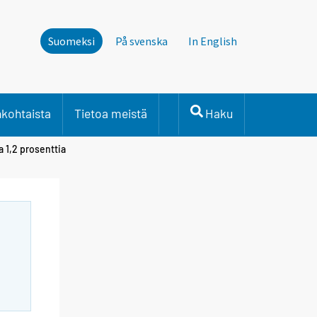
Suomeksi
På svenska
In English
nkohtaista
Tietoa meistä
Haku
 1,2 prosenttia