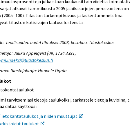
imuutosprosentteja julkaistaan kuukausittain viideltä toimialalt
sarjat alkavat tammikuusta 2005 ja aikasarjojen perusvuotena on
5 (2005=100). Tilaston tarkempi kuvaus ja laskentamenetelmä
yvät tilaston kotisivujen laatuselosteesta.
e: Teollisuuden uudet tilaukset 2008, kesäkuu. Tilastokeskus
tietoja: Jukka Appelqvist (09) 1734 3391,
ymi.indeksi@tilastokeskus.fi
aava tilastojohtaja: Hannele Orjala
lukot
etokantataulukot
mi tarvitsemiasi tietoja taulukoiksi, tarkastele tietoja kuvioina, t
aa dataa käyttöösi.
Tietokantataulukot ja niiden muuttujat
Arkistoidut taulukot