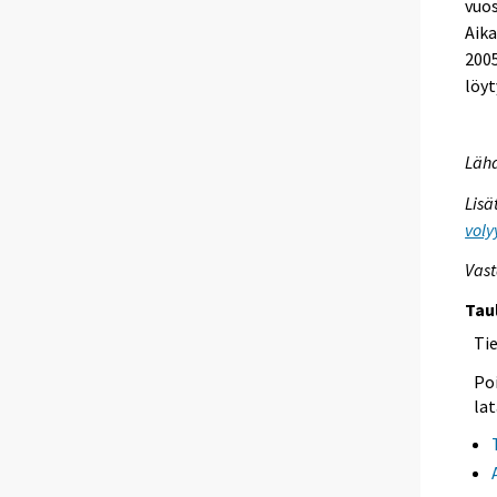
vuos
Aika
200
löyt
Lähd
Lisä
voly
Vast
Tau
Ti
Poi
lat