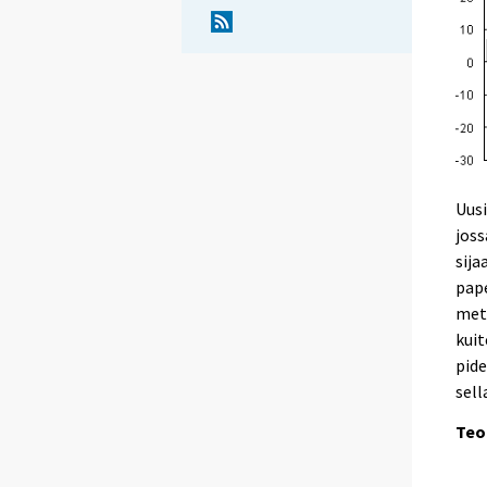
Uusi
joss
sija
pape
meta
kuit
pide
sell
Teo