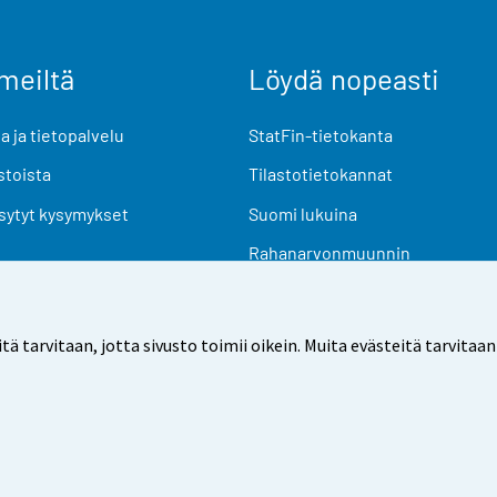
meiltä
Löydä nopeasti
 ja tietopalvelu
StatFin-tietokanta
stoista
Tilastotietokannat
sytyt kysymykset
Suomi lukuina
Rahanarvonmuunnin
Tulevat julkaisut
Tutkimusaineistot
arvitaan, jotta sivusto toimii oikein. Muita evästeitä tarvitaan
Käyttöehdot
Tietosuoja
Saavutettavuus
Tietoa sivu