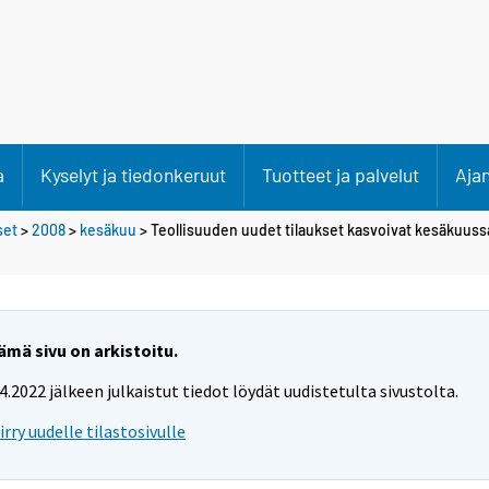
a
Kyselyt ja tiedonkeruut
Tuotteet ja palvelut
Aja
set
>
2008
>
kesäkuu
> Teollisuuden uudet tilaukset kasvoivat kesäkuussa
ämä sivu on arkistoitu.
.4.2022 jälkeen julkaistut tiedot löydät uudistetulta sivustolta.
iirry uudelle tilastosivulle