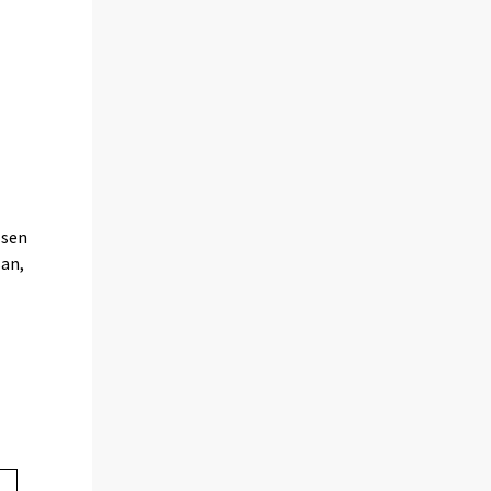
,
 sen
san,