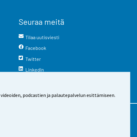
Seuraa meitä
Tilaa uutisviesti
Facebook
Twitter
LinkedIn
YouTube
Instagram
 videoiden, podcastien ja palautepalvelun esittämiseen.
stosta
Evästeasetukset