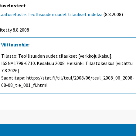
tuselosteet
Laatuseloste: Teollisuuden uudet tilaukset indeksi
(8.8.2008)
itetty 8.8.2008
Viittausohje
:
Tilasto: Teollisuuden uudet tilaukset [verkkojulkaisu].
ISSN=1798-6710.
Kesäkuu
2008. Helsinki: Tilastokeskus [viitattu:
7.8.2026].
Saantitapa: https://stat.fi/til/teul/2008/06/teul_2008_06_2008-
08-08_tie_001_fi.html