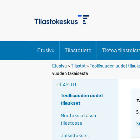
Etusivu
Tilastotieto
Tietoa tilastoist
Etusivu
>
Tilastot
>
Teollisuuden uudet tilauk
Y
Y
vuoden takaisesta
o
o
u
u
TILASTOT
a
a
r
r
Teollisuuden uudet
e
e
T
tilaukset
m
m
5
o
o
Muutoksia tässä
v
v
tilastossa
S
i
i
n
n
Julkistukset
g
g