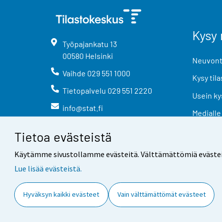
Kysy 
Työpajankatu
13
00580
Helsinki
Neuvonta
Vaihde
029 551 1000
Kysy tila
Tietopalvelu
029 551 2220
Usein ky
info@stat.fi
Medialle
Tietoa evästeistä
Käytämme sivustollamme evästeitä. Välttämättömiä evästeitä t
Lue lisää evästeistä.
Yhteystiedot
Palaute
Hyväksyn kaikki evästeet
Vain välttämättömät evästeet