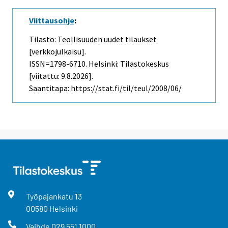
Viittausohje
:
Tilasto: Teollisuuden uudet tilaukset
[verkkojulkaisu].
ISSN=1798-6710. Helsinki: Tilastokeskus
[viitattu: 9.8.2026].
Saantitapa: https://stat.fi/til/teul/2008/06/
Työpajankatu
13
00580
Helsinki
Vaihde
029 551 1000