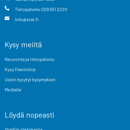
Tietopalvelu
029 551 2220
info@stat.fi
Kysy meiltä
Neuvonta ja tietopalvelu
Kysy tilastoista
Usein kysytyt kysymykset
Medialle
Löydä nopeasti
StatFin-tietokanta