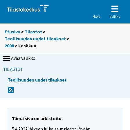
Valikko
Haku
Etusivu
>
Tilastot
>
Teollisuuden uudet tilaukset
>
2008
>
kesäkuu
Avaa valikko
TILASTOT
Teollisuuden uudet tilaukset
Tämä sivu on arkistoitu.
5.4.2022 jälkeen julkaistut tiedot löydät