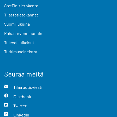
StatFin-tietokanta
Tilastotietokannat
Suomi lukuina
Rahanarvonmuunnin
Tulevat julkaisut
Tutkimusaineistot
Seuraa meitä
Tilaa uutisviesti
Facebook
Twitter
LinkedIn