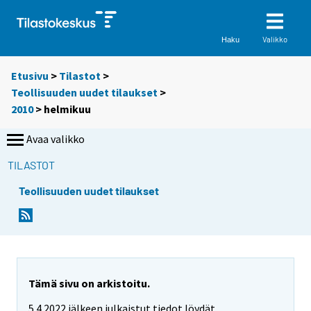
Valikko
Haku
Etusivu
>
Tilastot
>
Teollisuuden uudet tilaukset
>
2010
>
helmikuu
Avaa valikko
TILASTOT
Teollisuuden uudet tilaukset
Tämä sivu on arkistoitu.
5.4.2022 jälkeen julkaistut tiedot löydät