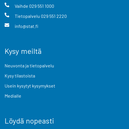
Vaihde
029 551 1000
Tietopalvelu
029 551 2220
info@stat.fi
Kysy meiltä
Neuvonta ja tietopalvelu
Kysy tilastoista
Usein kysytyt kysymykset
Medialle
Löydä nopeasti