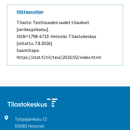
Viittausohje
:
Tilasto: Teollisuuden uudet tilaukset
[verkkojulkaisu].
ISSN=1798-6710. Helsinki: Tilastokeskus
[viitattu: 7.8.2026].
Saantitapa:
https://stat.fi/til/teul/2010/02/index.html
Työpajankatu
13
00580
Helsinki