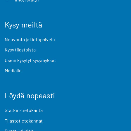
Kysy meiltä
Neuvonta ja tietopalvelu
Kysy tilastoista
Usein kysytyt kysymykset
Medialle
Löydä nopeasti
StatFin-tietokanta
Tilastotietokannat
Suomi lukuina