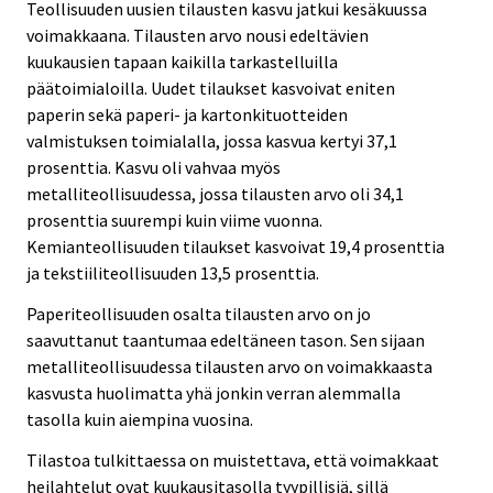
Teollisuuden uusien tilausten kasvu jatkui kesäkuussa
voimakkaana. Tilausten arvo nousi edeltävien
kuukausien tapaan kaikilla tarkastelluilla
päätoimialoilla. Uudet tilaukset kasvoivat eniten
paperin sekä paperi- ja kartonkituotteiden
valmistuksen toimialalla, jossa kasvua kertyi 37,1
prosenttia. Kasvu oli vahvaa myös
metalliteollisuudessa, jossa tilausten arvo oli 34,1
prosenttia suurempi kuin viime vuonna.
Kemianteollisuuden tilaukset kasvoivat 19,4 prosenttia
ja tekstiiliteollisuuden 13,5 prosenttia.
Paperiteollisuuden osalta tilausten arvo on jo
saavuttanut taantumaa edeltäneen tason. Sen sijaan
metalliteollisuudessa tilausten arvo on voimakkaasta
kasvusta huolimatta yhä jonkin verran alemmalla
tasolla kuin aiempina vuosina.
Tilastoa tulkittaessa on muistettava, että voimakkaat
heilahtelut ovat kuukausitasolla tyypillisiä, sillä