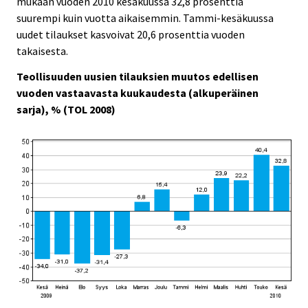
mukaan vuoden 2010 kesäkuussa 32,8 prosenttia
i
i
suurempi kuin vuotta aikaisemmin. Tammi-kesäkuussa
c
c
e
e
uudet tilaukset kasvoivat 20,6 prosenttia vuoden
.
.
takaisesta.
Teollisuuden uusien tilauksien muutos edellisen
vuoden vastaavasta kuukaudesta (alkuperäinen
sarja), % (TOL 2008)