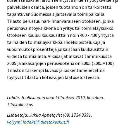
palveluiden osalta, joiden tuotannon on tarkoitettu
tapahtuvan Suomessa sijaitsevalla toimipaikalla.
Tilasto perustuu harkinnanvaraiseen otokseen, jonka
perushavaintoyksikkönä on yritys tai toimialayksikkö.
Otokseen kuuluu kuukausittain noin 400 - 430 yritystä
tai näiden toimialayksikköä. Indeksipistelukuja ja
vuosimuutosprosentteja julkaistaan kuukausittain
viideltä toimialalta. Aikasarjat alkavat tammikuusta
2005 ja aikasarjojen perusvuotena on 2005 (2005=100).
Tilaston tarkempi kuvaus ja laskentamenetelmä
löytyvät tilaston kotisivujen laatuselosteesta.
Lähde: Teollisuuden uudet tilaukset 2010, kesäkuu.
Tilastokeskus
Lisätietoja: Jukka Appelqvist (09) 1734 3391,
volyymi.indeksi@tilastokeskus.fi