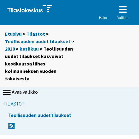
Valikko
Haku
Etusivu
>
Tilastot
>
Teollisuuden uudet tilaukset
>
2010
>
kesäkuu
> Teollisuuden
uudet tilaukset kasvoivat
kesäkuussa lähes
kolmanneksen vuoden
takaisesta
Avaa valikko
TILASTOT
Teollisuuden uudet tilaukset
Y
Y
o
o
u
u