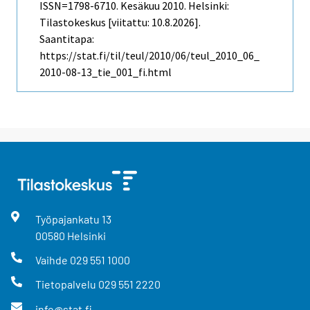
ISSN=1798-6710.
Kesäkuu
2010. Helsinki:
Tilastokeskus [viitattu: 10.8.2026].
Saantitapa:
https://stat.fi/til/teul/2010/06/teul_2010_06_
2010-08-13_tie_001_fi.html
Työpajankatu
13
00580
Helsinki
Vaihde
029 551 1000
Tietopalvelu
029 551 2220
info@stat.fi