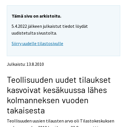
a
a
r
r
e
e
Tämä sivu on arkistoitu.
m
m
5.4.2022 jälkeen julkaistut tiedot löydät
o
o
v
v
uudistetulta sivustolta.
i
i
Siirry uudelle tilastosivulle
n
n
g
g
t
t
o
o
Julkaistu: 13.8.2010
a
a
n
n
Teollisuuden uudet tilaukset
o
o
t
t
kasvoivat kesäkuussa lähes
h
h
e
e
kolmanneksen vuoden
r
r
s
s
takaisesta
e
e
r
r
Teollisuuden uusien tilausten arvo oli Tilastokeskuksen
v
v