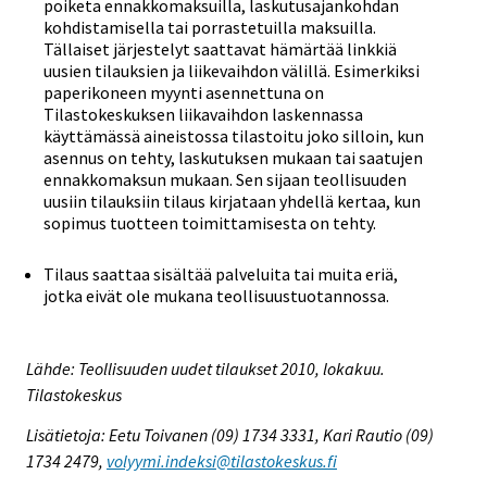
poiketa ennakkomaksuilla, laskutusajankohdan
kohdistamisella tai porrastetuilla maksuilla.
Tällaiset järjestelyt saattavat hämärtää linkkiä
uusien tilauksien ja liikevaihdon välillä. Esimerkiksi
paperikoneen myynti asennettuna on
Tilastokeskuksen liikavaihdon laskennassa
käyttämässä aineistossa tilastoitu joko silloin, kun
asennus on tehty, laskutuksen mukaan tai saatujen
ennakkomaksun mukaan. Sen sijaan teollisuuden
uusiin tilauksiin tilaus kirjataan yhdellä kertaa, kun
sopimus tuotteen toimittamisesta on tehty.
Tilaus saattaa sisältää palveluita tai muita eriä,
jotka eivät ole mukana teollisuustuotannossa.
Lähde: Teollisuuden uudet tilaukset 2010, lokakuu.
Tilastokeskus
Lisätietoja: Eetu Toivanen (09) 1734 3331, Kari Rautio (09)
1734 2479,
volyymi.indeksi@tilastokeskus.fi