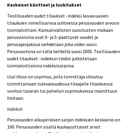
Keskeiset käsitteet ja luokitukset
Teollisuuden uudet tilaukset -indeksi kuvaa uusien
tilauksien nimellisarvoa suhteessa perusvuoden arvoon
toimialoittain. Kansainvälisten suositusten mukaan
perusvuosina ovat 0- ja 5-päättyvät vuodet ja
perusajanjaksoa vaihdetaan joka viides vuosi.
Perusvuotena on tällä hetkellä vuosi 2005. Teollisuuden
uudet tilaukset -indeksin tiedot julkistetaan
toimialoittaisina indeksisarjoina.
Uusi tilaus
on sopimus, jolla toimittaja sitoutuu
toimittamaan tulevaisuudessa tilaajalle tilauksessa
sovitun tavaran tai palvelun sopimuksessa mainittuun
hintaan.
Indeksit
Perusvuoden alkuperäisen sarjan indeksien keskiarvo on
100. Perusvuoden sisällä kuukausittaiset arvot