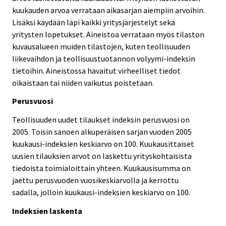
kuukauden arvoa verrataan aikasarjan aiempiin arvoihin.
Lisäksi käydään läpi kaikki yritysjärjestelyt sekä
yritysten lopetukset. Aineistoa verrataan myös tilaston
kuvausalueen muiden tilastojen, kuten teollisuuden
liikevaihdon ja teollisuustuotannon volyymi-indeksin
tietoihin. Aineistossa havaitut virheelliset tiedot
oikaistaan tai niiden vaikutus poistetaan.
Perusvuosi
Teollisuuden uudet tilaukset indeksin perusvuosi on
2005. Toisin sanoen alkuperäisen sarjan vuoden 2005
kuukausi-indeksien keskiarvo on 100. Kuukausittaiset
uusien tilauksien arvot on laskettu yrityskohtaisista
tiedoista toimialoittain yhteen. Kuukausisumma on
jaettu perusvuoden vuosikeskiarvolla ja kerrottu
sadalla, jolloin kuukausi-indeksien keskiarvo on 100.
Indeksien laskenta