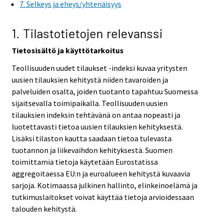
7. Selkeys ja eheys/yhtenäisyys
1. Tilastotietojen relevanssi
Tietosisältö ja käyttötarkoitus
Teollisuuden uudet tilaukset -indeksi kuvaa yritysten
uusien tilauksien kehitystä niiden tavaroiden ja
palveluiden osalta, joiden tuotanto tapahtuu Suomessa
sijaitsevalla toimipaikalla. Teollisuuden uusien
tilauksien indeksin tehtävänä on antaa nopeasti ja
luotettavasti tietoa uusien tilauksien kehityksestä.
Lisäksi tilaston kautta saadaan tietoa tulevasta
tuotannon ja liikevaihdon kehityksestä. Suomen
toimittamia tietoja käytetään Eurostatissa
aggregoitaessa EU:n ja euroalueen kehitystä kuvaavia
sarjoja. Kotimaassa julkinen hallinto, elinkeinoelämä ja
tutkimuslaitokset voivat käyttää tietoja arvioidessaan
talouden kehitystä.