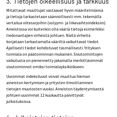
3. Tietojen oikeellisuus ja tarkkuus
Mitattavat muuttujat vastaavat hyvin määritelmiänsä
ja tietoja tarkastetaan säännöllisesti mm. tekemällä
vertailua viitesarjoihin (volyymi- ja liikevaihtoindeksiin).
Aineistossa voi kuitenkin olla vääriä tietoja esimerkiksi
tiedonantajien virheistä johtuen. Näitä virheitä
korjataan tarkastamalla vääriltä vaikuttavat tiedot.
Ajallisesti tiedot kohdistuvat täsmällisesti. Yrityksen
toimiala on päätoiminnan mukainen. Sivutoimintojen
vaikutusta on pienennetty jakamalla merkittävimmät
sivutoiminnot omiksi toimialayksiköikseen.
Uusimmat indeksiluvut voivat muuttua hieman
aineiston kertymisen ja yritysten ilmoittaminen
tietojen muutosten vuoksi. Aineiston täydentymisestä
johtuen uusimmat 12 kuukautta päivittyvät
julkistuksissa.