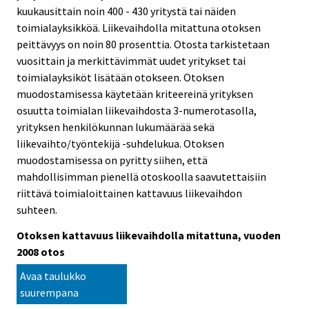
kuukausittain noin 400 - 430 yritystä tai näiden
toimialayksikköä. Liikevaihdolla mitattuna otoksen
peittävyys on noin 80 prosenttia. Otosta tarkistetaan
vuosittain ja merkittävimmät uudet yritykset tai
toimialayksiköt lisätään otokseen. Otoksen
muodostamisessa käytetään kriteereinä yrityksen
osuutta toimialan liikevaihdosta 3-numerotasolla,
yrityksen henkilökunnan lukumäärää sekä
liikevaihto/työntekijä -suhdelukua. Otoksen
muodostamisessa on pyritty siihen, että
mahdollisimman pienellä otoskoolla saavutettaisiin
riittävä toimialoittainen kattavuus liikevaihdon
suhteen.
Otoksen kattavuus liikevaihdolla mitattuna, vuoden
2008 otos
Avaa taulukko
suurempana