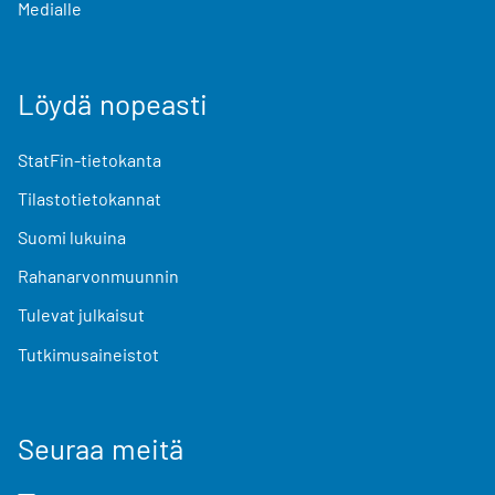
Medialle
Löydä nopeasti
StatFin-tietokanta
Tilastotietokannat
Suomi lukuina
Rahanarvonmuunnin
Tulevat julkaisut
Tutkimusaineistot
Seuraa meitä