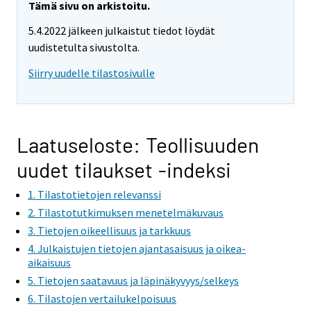
Tämä sivu on arkistoitu.
5.4.2022 jälkeen julkaistut tiedot löydät
uudistetulta sivustolta.
Siirry uudelle tilastosivulle
Laatuseloste: Teollisuuden
uudet tilaukset -indeksi
1. Tilastotietojen relevanssi
2. Tilastotutkimuksen menetelmäkuvaus
3. Tietojen oikeellisuus ja tarkkuus
4. Julkaistujen tietojen ajantasaisuus ja oikea-
aikaisuus
5. Tietojen saatavuus ja läpinäkyvyys/selkeys
6. Tilastojen vertailukelpoisuus