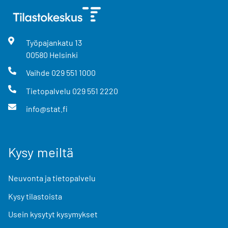
Työpajankatu
13
00580
Helsinki
Vaihde
029 551 1000
Tietopalvelu
029 551 2220
info@stat.fi
Kysy meiltä
Neuvonta ja tietopalvelu
Kysy tilastoista
Usein kysytyt kysymykset