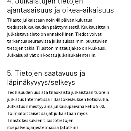
4. Julkaistujen tietojen
ajantasaisuus ja oikea-aikaisuus
Tilasto julkaistaan noin 40 päivän kuluttua
tiedustelukuukauden päättymisestä. Kuukausittain
julkaistava tieto on ennakollinen. Tiedot voivat
tarkentua seuraavissa julkaisuissa mm. puuttuvien
tietojen takia. Tilaston mittausjakso on kuukausi.
Julkaisupäivät on koottu julkaisukalenteriin.
5. Tietojen saatavuus ja
läpinäkyvyys/selkeys
Teollisuuden uusista tilauksista julkaistaan tuorein
julkistus Internetissä Tilastokeskuksen kotisivulla.
Julkistus ilmestyy aina julkaisupäivänä kello 9.00.
Toimialoittaiset sarjat julkaistaan myös
Tilastokeskuksen tilastotietojen
itsepalvelujärjestelmässä (StatFin).