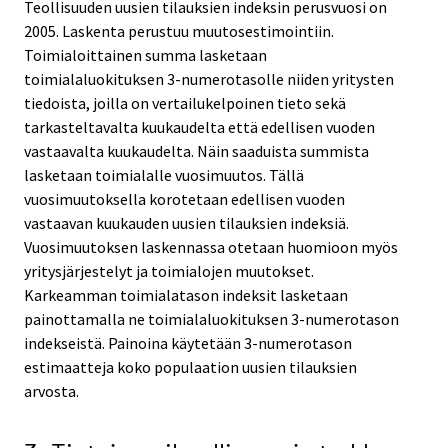
Teollisuuden uusien tilauksien indeksin perusvuosi on
2005. Laskenta perustuu muutosestimointiin.
Toimialoittainen summa lasketaan
toimialaluokituksen 3-numerotasolle niiden yritysten
tiedoista, joilla on vertailukelpoinen tieto sekä
tarkasteltavalta kuukaudelta että edellisen vuoden
vastaavalta kuukaudelta. Näin saaduista summista
lasketaan toimialalle vuosimuutos. Tällä
vuosimuutoksella korotetaan edellisen vuoden
vastaavan kuukauden uusien tilauksien indeksiä.
Vuosimuutoksen laskennassa otetaan huomioon myös
yritysjärjestelyt ja toimialojen muutokset.
Karkeamman toimialatason indeksit lasketaan
painottamalla ne toimialaluokituksen 3-numerotason
indekseistä. Painoina käytetään 3-numerotason
estimaatteja koko populaation uusien tilauksien
arvosta.