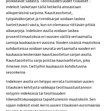
poikkeavat sadasta. Teollisuuden uudet tilaukset -
indeksit lasketaan tällä hetkellä ainoastaan
alkuperäisinä sarjoina. Kausitasoitetut,
työpäiväkorjatut ja trendisarjat voidaan laskea
luotettavasti vasta, kun on olemassa riittävän pitkiä
aikasarjoja. Indeksien avulla voidaan laskea
prosenttimuutoksia eri vuosien välillä vertaamalla
samoja kuukausia eri vuosina. Vuoden sisäisiä muutoksia
suhdanteissa voidaan seurata vertaamalla vuoden eri
kuukausia keskenään kausitasoitetun sarjan avulla.
Kausitasoitettu sarja poistaa kausivaihtelun, joka
ilmenee mm. tiettyihin kuukausiin kohdistuvina
sesonkeina.
Indeksien avulla on helppo verrata toimialan uusien
tilauksien kehitystä vaikkapa teollisuustuotannon
volyymi-indeksissä tai teollisuuden
liikevaihtokuvaajassa tapahtuneisiin muutoksiin. Sen
sijaan indeksit eivät kerro uusien tilauksien euromäärää