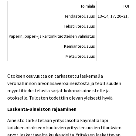
Toimiala
TOL 20
Tehdasteollisuus
13–14, 17, 20–21, 24-
Tekstiiliteollisuus
13-
Paperin, paperi- ja kartonkituotteiden valmistus
Kemianteollisuus
20–
Metalliteollisuus
24–
Otoksen osuvuutta on tarkastettu laskemalla
verohallinnon arvonlisäveroaineistosta ja teollisuuden
myyntitiedustelusta sarjat kokonaisaineistolle ja
otokselle. Tulosten todettiin olevan yleisesti hyviä.
Laskenta-aineiston rajaaminen
Aineisto tarkistetaan yritystasolla käymällä läpi
kaikkien otokseen kuuluvien yritysten uusien tilauksien
arvot laskettavalta kuukaudelta. Yrityksen laskettavan