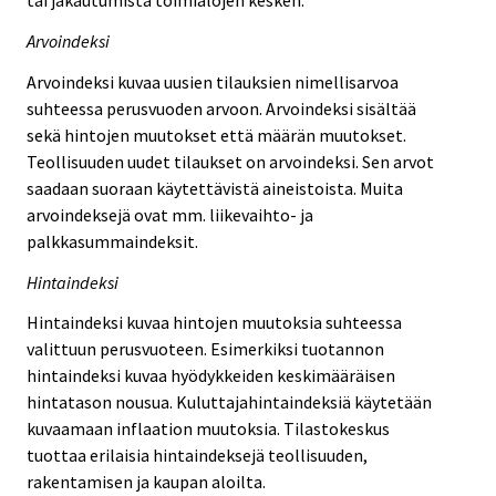
tai jakautumista toimialojen kesken.
Arvoindeksi
Arvoindeksi kuvaa uusien tilauksien nimellisarvoa
suhteessa perusvuoden arvoon. Arvoindeksi sisältää
sekä hintojen muutokset että määrän muutokset.
Teollisuuden uudet tilaukset on arvoindeksi. Sen arvot
saadaan suoraan käytettävistä aineistoista. Muita
arvoindeksejä ovat mm. liikevaihto- ja
palkkasummaindeksit.
Hintaindeksi
Hintaindeksi kuvaa hintojen muutoksia suhteessa
valittuun perusvuoteen. Esimerkiksi tuotannon
hintaindeksi kuvaa hyödykkeiden keskimääräisen
hintatason nousua. Kuluttajahintaindeksiä käytetään
kuvaamaan inflaation muutoksia. Tilastokeskus
tuottaa erilaisia hintaindeksejä teollisuuden,
rakentamisen ja kaupan aloilta.