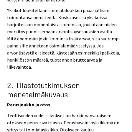
Yksiköt luokitellaan toimialaluokkiin pääasiallisen
toimintansa perusteella. Koska useissa yksiköissä
harjoitetaan monenlaista toimintaa, joudutaan niiden
merkitys punnitsemaan arvonlisäysosuuksien avulla.
Mitä enemmän jokin toiminta lisää arvoa, sitä suurempi
paino sille annetaan toimialamäärittelyssä. Jos
arvonlisäystä ei tiedetä, käytetään esimerkiksi palkkoja,
henkilöstön määrää, tuotannon bruttoarvoa ja
liikevaihtoa.
2. Tilastotutkimuksen
menetelmäkuvaus
Perusjoukko ja otos
Teollisuuden uudet tilaukset on harkinnanvaraiseen
otokseen perustuva tilasto. Perushavaintoyksikkönä on
yritys tai toimialayksikkö. Otokseen kuuluu