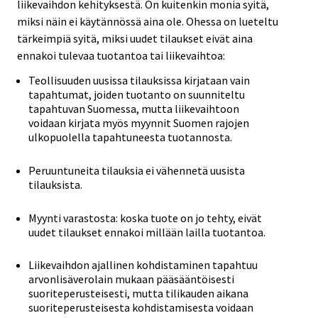
liikevaihdon kehityksestä. On kuitenkin monia syitä,
miksi näin ei käytännössä aina ole. Ohessa on lueteltu
tärkeimpiä syitä, miksi uudet tilaukset eivät aina
ennakoi tulevaa tuotantoa tai liikevaihtoa:
Teollisuuden uusissa tilauksissa kirjataan vain
tapahtumat, joiden tuotanto on suunniteltu
tapahtuvan Suomessa, mutta liikevaihtoon
voidaan kirjata myös myynnit Suomen rajojen
ulkopuolella tapahtuneesta tuotannosta.
Peruuntuneita tilauksia ei vähennetä uusista
tilauksista.
Myynti varastosta: koska tuote on jo tehty, eivät
uudet tilaukset ennakoi millään lailla tuotantoa.
Liikevaihdon ajallinen kohdistaminen tapahtuu
arvonlisäverolain mukaan pääsääntöisesti
suoriteperusteisesti, mutta tilikauden aikana
suoriteperusteisesta kohdistamisesta voidaan