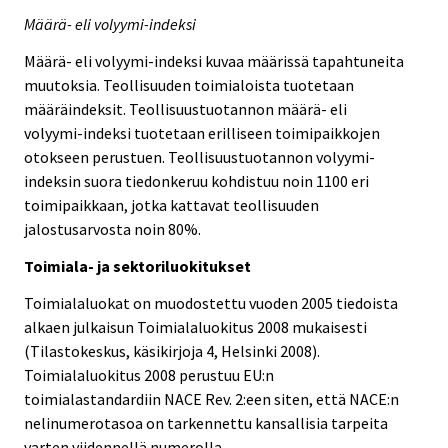
Määrä- eli volyymi-indeksi
Määrä- eli volyymi-indeksi kuvaa määrissä tapahtuneita
muutoksia. Teollisuuden toimialoista tuotetaan
määräindeksit. Teollisuustuotannon määrä- eli
volyymi-indeksi tuotetaan erilliseen toimipaikkojen
otokseen perustuen. Teollisuustuotannon volyymi-
indeksin suora tiedonkeruu kohdistuu noin 1100 eri
toimipaikkaan, jotka kattavat teollisuuden
jalostusarvosta noin 80%.
Toimiala- ja sektoriluokitukset
Toimialaluokat on muodostettu vuoden 2005 tiedoista
alkaen julkaisun Toimialaluokitus 2008 mukaisesti
(Tilastokeskus, käsikirjoja 4, Helsinki 2008).
Toimialaluokitus 2008 perustuu EU:n
toimialastandardiin NACE Rev. 2:een siten, että NACE:n
nelinumerotasoa on tarkennettu kansallisia tarpeita
varten viidennellä numerolla.