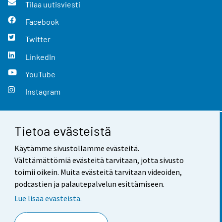
Tilaa uutisviesti
Facebook
Twitter
LinkedIn
YouTube
Instagram
Tietoa evästeistä
Yhteystiedot
Käytämme sivustollamme evästeitä.
Palaute
Välttämättömiä evästeitä tarvitaan, jotta sivusto
toimii oikein. Muita evästeitä tarvitaan videoiden,
Käyttöehdot
podcastien ja palautepalvelun esittämiseen.
Tietosuoja
Lue lisää evästeistä.
Saavutettavuus