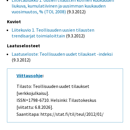
Liitetaulukko 1. Uusien tilausten kolmen kuukauden
liukuva, kumulatiivinen ja uusimman kuukauden
vuosimuutos, % (TOL 2008)
(9.3.2012)
Kuviot
Liitekuvio 1. Teollisuuden uusien tilausten
trendisarjat toimialoittain
(9.3.2012)
Laatuselosteet
Laatuseloste: Teollisuuden uudet tilaukset -indeksi
(9.3.2012)
Viittausohje
:
Tilasto: Teollisuuden uudet tilaukset
[verkkojulkaisu].
ISSN=1798-6710. Helsinki: Tilastokeskus
[viitattu: 6.8.2026].
Saantitapa: https://stat.fi/til/teul/2012/01/