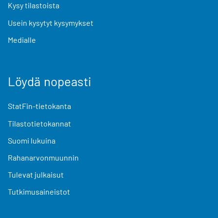
Kysy tilastoista
Usein kysytyt kysymykset
Medialle
Löydä nopeasti
StatFin-tietokanta
Tilastotietokannat
Suomi lukuina
Rahanarvonmuunnin
Tulevat julkaisut
Tutkimusaineistot