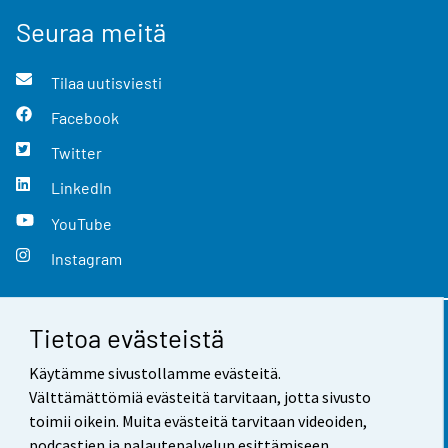
Seuraa meitä
Tilaa uutisviesti
Facebook
Twitter
LinkedIn
YouTube
Instagram
Tietoa evästeistä
Yhteystiedot
Käytämme sivustollamme evästeitä.
Palaute
Välttämättömiä evästeitä tarvitaan, jotta sivusto
toimii oikein. Muita evästeitä tarvitaan videoiden,
Käyttöehdot
podcastien ja palautepalvelun esittämiseen.