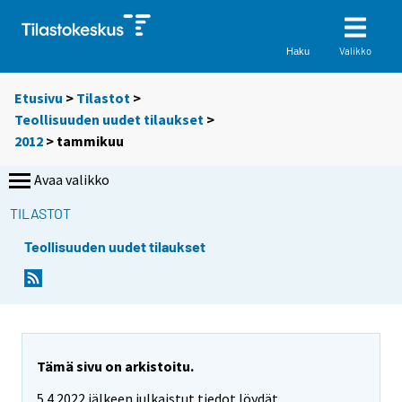
Valikko
Haku
Etusivu
>
Tilastot
>
Teollisuuden uudet tilaukset
>
2012
>
tammikuu
Avaa valikko
TILASTOT
Teollisuuden uudet tilaukset
Tämä sivu on arkistoitu.
5.4.2022 jälkeen julkaistut tiedot löydät