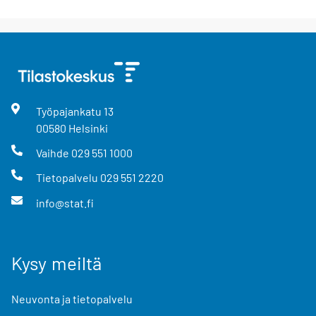
Työpajankatu
13
00580
Helsinki
Vaihde
029 551 1000
Tietopalvelu
029 551 2220
info@stat.fi
Kysy meiltä
Neuvonta ja tietopalvelu