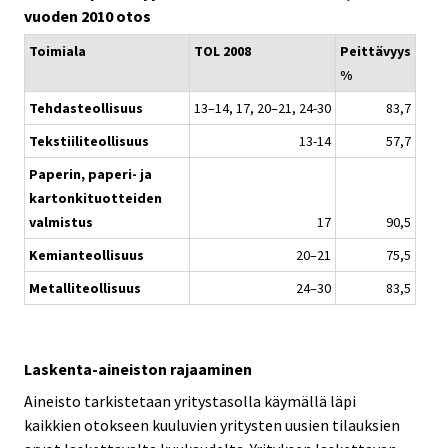
vuoden 2010 otos
Toimiala
TOL 2008
Peittävyys
%
Tehdasteollisuus
13–14, 17, 20–21, 24-30
83,7
Tekstiiliteollisuus
13-14
57,7
Paperin, paperi- ja
kartonkituotteiden
valmistus
17
90,5
Kemianteollisuus
20–21
75,5
Metalliteollisuus
24–30
83,5
Laskenta-aineiston rajaaminen
Aineisto tarkistetaan yritystasolla käymällä läpi
kaikkien otokseen kuuluvien yritysten uusien tilauksien