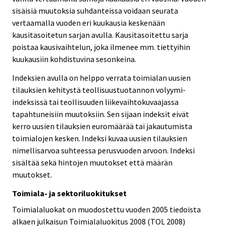
sisäisiä muutoksia suhdanteissa voidaan seurata
vertaamalla vuoden eri kuukausia keskenään
kausitasoitetun sarjan avulla. Kausitasoitettu sarja
poistaa kausivaihtelun, joka ilmenee mm. tiettyihin
kuukausiin kohdistuvina sesonkeina.
Indeksien avulla on helppo verrata toimialan uusien
tilauksien kehitystä teollisuustuotannon volyymi-
indeksissä tai teollisuuden liikevaihtokuvaajassa
tapahtuneisiin muutoksiin. Sen sijaan indeksit eivät
kerro uusien tilauksien euromäärää tai jakautumista
toimialojen kesken. Indeksi kuvaa uusien tilauksien
nimellisarvoa suhteessa perusvuoden arvoon. Indeksi
sisältää sekä hintojen muutokset että määrän
muutokset.
Toimiala- ja sektoriluokitukset
Toimialaluokat on muodostettu vuoden 2005 tiedoista
alkaen julkaisun Toimialaluokitus 2008 (TOL 2008)