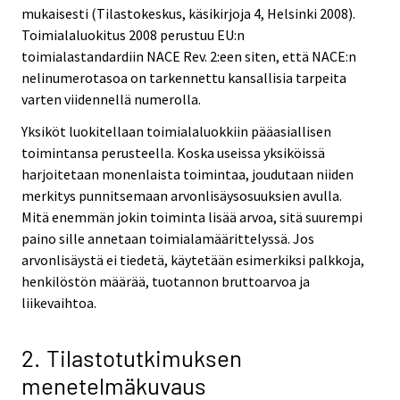
mukaisesti (Tilastokeskus, käsikirjoja 4, Helsinki 2008).
Toimialaluokitus 2008 perustuu EU:n
toimialastandardiin NACE Rev. 2:een siten, että NACE:n
nelinumerotasoa on tarkennettu kansallisia tarpeita
varten viidennellä numerolla.
Yksiköt luokitellaan toimialaluokkiin pääasiallisen
toimintansa perusteella. Koska useissa yksiköissä
harjoitetaan monenlaista toimintaa, joudutaan niiden
merkitys punnitsemaan arvonlisäysosuuksien avulla.
Mitä enemmän jokin toiminta lisää arvoa, sitä suurempi
paino sille annetaan toimialamäärittelyssä. Jos
arvonlisäystä ei tiedetä, käytetään esimerkiksi palkkoja,
henkilöstön määrää, tuotannon bruttoarvoa ja
liikevaihtoa.
2. Tilastotutkimuksen
menetelmäkuvaus