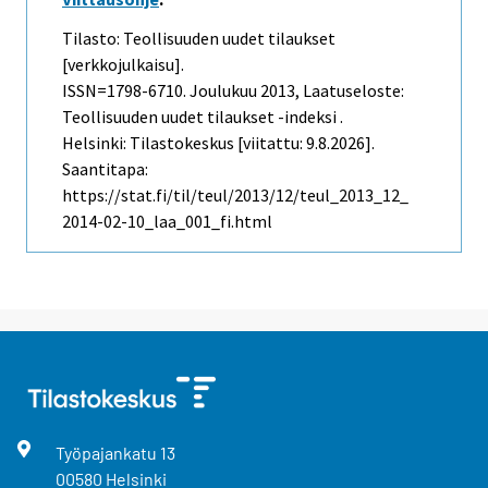
Tilasto: Teollisuuden uudet tilaukset
[verkkojulkaisu].
ISSN=1798-6710.
Joulukuu
2013, Laatuseloste:
Teollisuuden uudet tilaukset -indeksi .
Helsinki: Tilastokeskus [viitattu: 9.8.2026].
Saantitapa:
https://stat.fi/til/teul/2013/12/teul_2013_12_
2014-02-10_laa_001_fi.html
Työpajankatu
13
00580
Helsinki