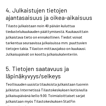
4. Julkaistujen tietojen
ajantasaisuus ja oikea-aikaisuus
Tilasto julkaistaan noin 40 päivän kuluttua
tiedustelukuukauden päättymisestä. Kuukausittain
julkaistava tieto on ennakollinen. Tiedot voivat
tarkentua seuraavissa julkaisuissa mm. puuttuvien
tietojen takia. Tilaston mittausjakso on kuukausi.
Julkaisupäivät on koottu julkaisukalenteriin.
5. Tietojen saatavuus ja
läpinäkyvyys/selkeys
Teollisuuden uusista tilauksista julkaistaan tuorein
julkistus Internetissä Tilastokeskuksen kotisivulla
julkaisupäivänä kello 9.00. Toimialoittaiset sarjat
julkaistaan myös Tilastokeskuksen StatFin