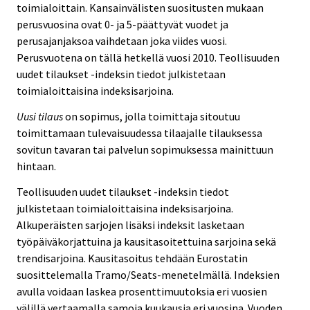
toimialoittain. Kansainvälisten suositusten mukaan
perusvuosina ovat 0- ja 5-päättyvät vuodet ja
perusajanjaksoa vaihdetaan joka viides vuosi.
Perusvuotena on tällä hetkellä vuosi 2010. Teollisuuden
uudet tilaukset -indeksin tiedot julkistetaan
toimialoittaisina indeksisarjoina.
Uusi tilaus
on sopimus, jolla toimittaja sitoutuu
toimittamaan tulevaisuudessa tilaajalle tilauksessa
sovitun tavaran tai palvelun sopimuksessa mainittuun
hintaan.
Teollisuuden uudet tilaukset -indeksin tiedot
julkistetaan toimialoittaisina indeksisarjoina.
Alkuperäisten sarjojen lisäksi indeksit lasketaan
työpäiväkorjattuina ja kausitasoitettuina sarjoina sekä
trendisarjoina. Kausitasoitus tehdään Eurostatin
suosittelemalla Tramo/Seats-menetelmällä. Indeksien
avulla voidaan laskea prosenttimuutoksia eri vuosien
välillä vertaamalla samoja kuukausia eri vuosina. Vuoden