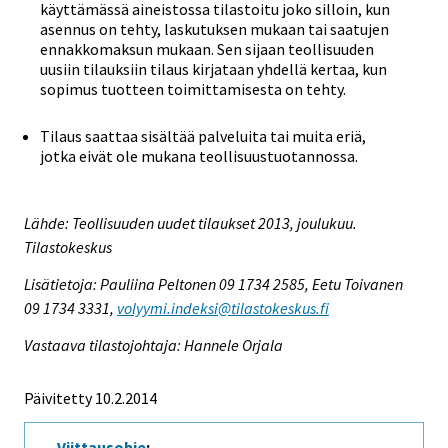
käyttämässä aineistossa tilastoitu joko silloin, kun
asennus on tehty, laskutuksen mukaan tai saatujen
ennakkomaksun mukaan. Sen sijaan teollisuuden
uusiin tilauksiin tilaus kirjataan yhdellä kertaa, kun
sopimus tuotteen toimittamisesta on tehty.
Tilaus saattaa sisältää palveluita tai muita eriä,
jotka eivät ole mukana teollisuustuotannossa.
Lähde: Teollisuuden uudet tilaukset 2013, joulukuu.
Tilastokeskus
Lisätietoja: Pauliina Peltonen 09 1734 2585, Eetu Toivanen
09 1734 3331,
volyymi.indeksi@tilastokeskus.fi
Vastaava tilastojohtaja: Hannele Orjala
Päivitetty 10.2.2014
Viittausohje
: