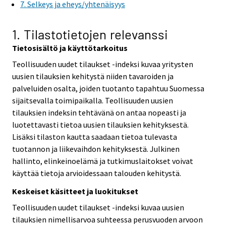
7. Selkeys ja eheys/yhtenäisyys
1. Tilastotietojen relevanssi
Tietosisältö ja käyttötarkoitus
Teollisuuden uudet tilaukset -indeksi kuvaa yritysten
uusien tilauksien kehitystä niiden tavaroiden ja
palveluiden osalta, joiden tuotanto tapahtuu Suomessa
sijaitsevalla toimipaikalla. Teollisuuden uusien
tilauksien indeksin tehtävänä on antaa nopeasti ja
luotettavasti tietoa uusien tilauksien kehityksestä.
Lisäksi tilaston kautta saadaan tietoa tulevasta
tuotannon ja liikevaihdon kehityksestä. Julkinen
hallinto, elinkeinoelämä ja tutkimuslaitokset voivat
käyttää tietoja arvioidessaan talouden kehitystä.
Keskeiset käsitteet ja luokitukset
Teollisuuden uudet tilaukset -indeksi kuvaa uusien
tilauksien nimellisarvoa suhteessa perusvuoden arvoon