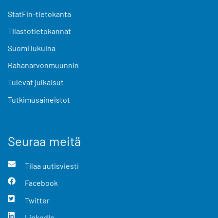
StatFin-tietokanta
Tilastotietokannat
Suomi lukuina
Rahanarvonmuunnin
Tulevat julkaisut
Tutkimusaineistot
Seuraa meitä
Tilaa uutisviesti
Facebook
Twitter
LinkedIn