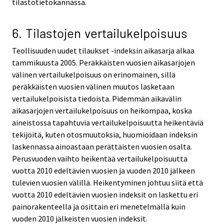
tilastotietokannassa.
6. Tilastojen vertailukelpoisuus
Teollisuuden uudet tilaukset -indeksin aikasarja alkaa
tammikuusta 2005. Peräkkäisten vuosien aikasarjojen
välinen vertailukelpoisuus on erinomainen, sillä
peräkkäisten vuosien välinen muutos lasketaan
vertailukelpoisista tiedoista. Pidemmän aikavälin
aikasarjojen vertailukelpoisuus on heikompaa, koska
aineistossa tapahtuvia vertailukelpoisuutta heikentäviä
tekijöitä, kuten otosmuutoksia, huomioidaan indeksin
laskennassa ainoastaan perättäisten vuosien osalta.
Perusvuoden vaihto heikentää vertailukelpoisuutta
vuotta 2010 edeltävien vuosien ja vuoden 2010 jälkeen
tulevien vuosien välillä. Heikentyminen johtuu siitä että
vuotta 2010 edeltävien vuosien indeksit on laskettu eri
painorakenteella ja osittain eri menetelmällä kuin
vuoden 2010 jälkeisten vuosien indeksit.