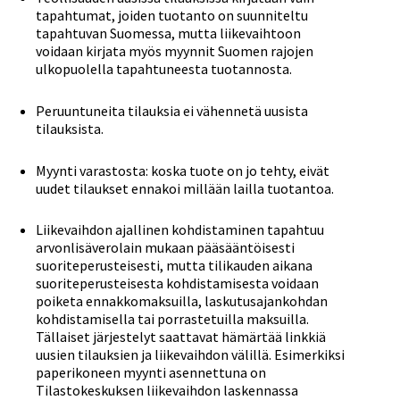
tapahtumat, joiden tuotanto on suunniteltu
tapahtuvan Suomessa, mutta liikevaihtoon
voidaan kirjata myös myynnit Suomen rajojen
ulkopuolella tapahtuneesta tuotannosta.
Peruuntuneita tilauksia ei vähennetä uusista
tilauksista.
Myynti varastosta: koska tuote on jo tehty, eivät
uudet tilaukset ennakoi millään lailla tuotantoa.
Liikevaihdon ajallinen kohdistaminen tapahtuu
arvonlisäverolain mukaan pääsääntöisesti
suoriteperusteisesti, mutta tilikauden aikana
suoriteperusteisesta kohdistamisesta voidaan
poiketa ennakkomaksuilla, laskutusajankohdan
kohdistamisella tai porrastetuilla maksuilla.
Tällaiset järjestelyt saattavat hämärtää linkkiä
uusien tilauksien ja liikevaihdon välillä. Esimerkiksi
paperikoneen myynti asennettuna on
Tilastokeskuksen liikevaihdon laskennassa