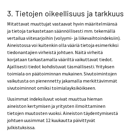
3. Tietojen oikeellisuus ja tarkkuus
Mitattavat muuttujat vastaavat hyvin määritelmiänsä
ja tietoja tarkastetaan säännöllisesti mm. tekemällä
vertailua viitesarjoihin (volyymi- ja liikevaihtoindeksiin).
Aineistossa voi kuitenkin olla vääriä tietoja esimerkiksi
tiedonantajien virheistä johtuen. Näitä virheitä
korjataan tarkastamalla vääriltä vaikuttavat tiedot.
Ajallisesti tiedot kohdistuvat täsmällisesti. Yrityksen
toimiala on päätoiminnan mukainen. Sivutoimintojen
vaikutusta on pienennetty jakamalla merkittävimmät
sivutoiminnot omiksi toimialayksiköikseen.
Uusimmat indeksiluvut voivat muuttua hieman
aineiston kertymisen ja yritysten ilmoittaminen
tietojen muutosten vuoksi. Aineiston täydentymisestä
johtuen uusimmat 12 kuukautta päivittyvät
julkistuksissa.