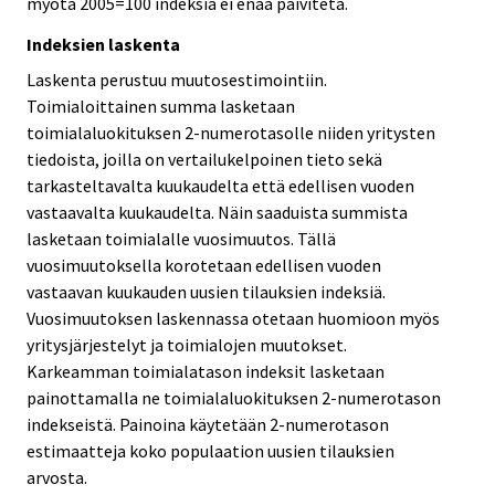
myötä 2005=100 indeksiä ei enää päivitetä.
Indeksien laskenta
Laskenta perustuu muutosestimointiin.
Toimialoittainen summa lasketaan
toimialaluokituksen 2-numerotasolle niiden yritysten
tiedoista, joilla on vertailukelpoinen tieto sekä
tarkasteltavalta kuukaudelta että edellisen vuoden
vastaavalta kuukaudelta. Näin saaduista summista
lasketaan toimialalle vuosimuutos. Tällä
vuosimuutoksella korotetaan edellisen vuoden
vastaavan kuukauden uusien tilauksien indeksiä.
Vuosimuutoksen laskennassa otetaan huomioon myös
yritysjärjestelyt ja toimialojen muutokset.
Karkeamman toimialatason indeksit lasketaan
painottamalla ne toimialaluokituksen 2-numerotason
indekseistä. Painoina käytetään 2-numerotason
estimaatteja koko populaation uusien tilauksien
arvosta.