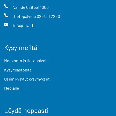
Vaihde
029 551 1000
Tietopalvelu
029 551 2220
info@stat.fi
Kysy meiltä
Neuvonta ja tietopalvelu
Kysy tilastoista
Usein kysytyt kysymykset
Medialle
Löydä nopeasti