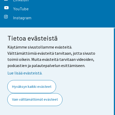
YouTube
Instagram
Tietoa evästeistä
Yhteystiedot
Käytämme sivustollamme evästeitä.
Palaute
Välttämättömiä evästeitä tarvitaan, jotta sivusto
toimii oikein. Muita evästeitä tarvitaan videoiden,
Käyttöehdot
podcastien ja palautepalvelun esittämiseen.
Tietosuoja
Lue lisää evästeistä.
Saavutettavuus
Hyväksyn kaikki evästeet
Tietoa sivustosta
Vain välttämättömät evästeet
Evästeasetukset