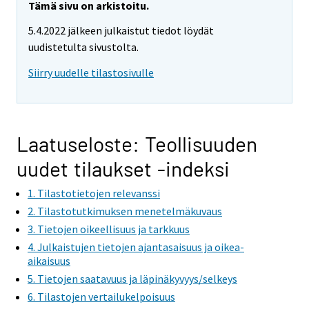
Tämä sivu on arkistoitu.
5.4.2022 jälkeen julkaistut tiedot löydät
uudistetulta sivustolta.
Siirry uudelle tilastosivulle
Laatuseloste: Teollisuuden
uudet tilaukset -indeksi
1. Tilastotietojen relevanssi
2. Tilastotutkimuksen menetelmäkuvaus
3. Tietojen oikeellisuus ja tarkkuus
4. Julkaistujen tietojen ajantasaisuus ja oikea-
aikaisuus
5. Tietojen saatavuus ja läpinäkyvyys/selkeys
6. Tilastojen vertailukelpoisuus