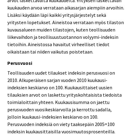
arvot laskettavalta kuukaudelta. Yrityksen laskettavan
kuukauden arvoa verrataan aikasarjan aiempiin arvoihin.
Lisäksi käydään läpi kaikki yritysjärjestelyt sekä
yritysten lopetukset. Aineistoa verrataan myös tilaston
kuvausalueen muiden tilastojen, kuten teollisuuden
liikevaihdon ja teollisuustuotannon volyymi-indeksin
tietoihin. Aineistossa havaitut virheelliset tiedot
oikaistaan tai niiden vaikutus poistetaan.
Perusvuosi
Teollisuuden uudet tilaukset indeksin perusvuosi on
2010. Alkuperäisen sarjan vuoden 2010 kuukausi-
indeksien keskiarvo on 100. Kuukausittaiset uusien
tilauksien arvot on laskettu yrityskohtaisista tiedoista
toimialoittain yhteen. Kuukausisumma on jaettu
perusvuoden vuosikeskiarvolla ja kerrottu sadalla,
jolloin kuukausi-indeksien keskiarvo on 100.
Perusvuoden indeksiä on viety taaksepäin 2005=100
indeksin kuukausittaisilla vuosimuutosprosenteilla.