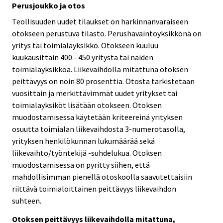
Perusjoukko ja otos
Teollisuuden uudet tilaukset on harkinnanvaraiseen
otokseen perustuva tilasto. Perushavaintoyksikkönä on
yritys tai toimialayksikkö. Otokseen kuuluu
kuukausittain 400 - 450 yritystä tai näiden
toimialayksikköä. Liikevaihdolla mitattuna otoksen
peittävyys on noin 80 prosenttia. Otosta tarkistetaan
vuosittain ja merkittävimmät uudet yritykset tai
toimialayksiköt lisätään otokseen. Otoksen
muodostamisessa käytetään kriteereinä yrityksen
osuutta toimialan liikevaihdosta 3-numerotasolla,
yrityksen henkilökunnan lukumäärää sekä
liikevaihto/työntekijä -suhdelukua. Otoksen
muodostamisessa on pyritty siihen, että
mahdollisimman pienellä otoskoolla saavutettaisiin
riittävä toimialoittainen peittävyys liikevaihdon
suhteen.
Otoksen peittävyys liikevaihdolla mitattuna,