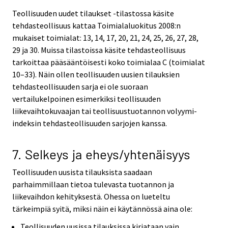
Teollisuuden uudet tilaukset -tilastossa käsite
tehdasteollisuus kattaa Toimialaluokitus 2008:n
mukaiset toimialat: 13, 14, 17, 20, 21, 24, 25, 26, 27, 28,
29 ja 30. Muissa tilastoissa käsite tehdasteollisuus
tarkoittaa pääsääntöisesti koko toimialaa C (toimialat
10–33). Näin ollen teollisuuden uusien tilauksien
tehdasteollisuuden sarja ei ole suoraan
vertailukelpoinen esimerkiksi teollisuuden
liikevaihtokuvaajan tai teollisuustuotannon volyymi-
indeksin tehdasteollisuuden sarjojen kanssa.
7. Selkeys ja eheys/yhtenäisyys
Teollisuuden uusista tilauksista saadaan
parhaimmillaan tietoa tulevasta tuotannon ja
liikevaihdon kehityksestä. Ohessa on lueteltu
tärkeimpiä syitä, miksi näin ei käytännössä aina ole:
Teollisuuden uusissa tilauksissa kirjataan vain