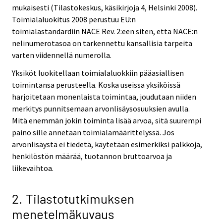
mukaisesti (Tilastokeskus, käsikirjoja 4, Helsinki 2008).
Toimialaluokitus 2008 perustuu EU:n
toimialastandardiin NACE Rev. 2:een siten, että NACE:n
nelinumerotasoa on tarkennettu kansallisia tarpeita
varten viidennellä numerolla.
Yksiköt luokitellaan toimialaluokkiin pääasiallisen
toimintansa perusteella. Koska useissa yksiköissä
harjoitetaan monenlaista toimintaa, joudutaan niiden
merkitys punnitsemaan arvonlisäysosuuksien avulla.
Mitä enemmän jokin toiminta lisää arvoa, sitä suurempi
paino sille annetaan toimialamäärittelyssä. Jos
arvonlisäystä ei tiedetä, käytetään esimerkiksi palkkoja,
henkilöstön määrää, tuotannon bruttoarvoa ja
liikevaihtoa.
2. Tilastotutkimuksen
menetelmäkuvaus