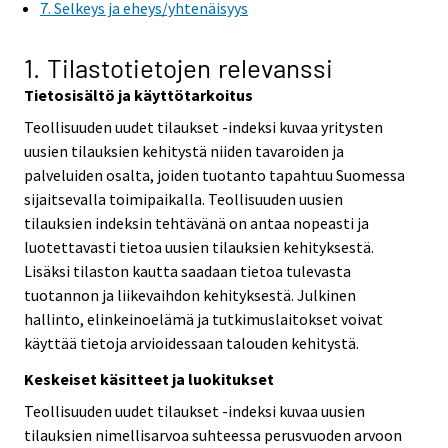
7. Selkeys ja eheys/yhtenäisyys
1. Tilastotietojen relevanssi
Tietosisältö ja käyttötarkoitus
Teollisuuden uudet tilaukset -indeksi kuvaa yritysten
uusien tilauksien kehitystä niiden tavaroiden ja
palveluiden osalta, joiden tuotanto tapahtuu Suomessa
sijaitsevalla toimipaikalla. Teollisuuden uusien
tilauksien indeksin tehtävänä on antaa nopeasti ja
luotettavasti tietoa uusien tilauksien kehityksestä.
Lisäksi tilaston kautta saadaan tietoa tulevasta
tuotannon ja liikevaihdon kehityksestä. Julkinen
hallinto, elinkeinoelämä ja tutkimuslaitokset voivat
käyttää tietoja arvioidessaan talouden kehitystä.
Keskeiset käsitteet ja luokitukset
Teollisuuden uudet tilaukset -indeksi kuvaa uusien
tilauksien nimellisarvoa suhteessa perusvuoden arvoon