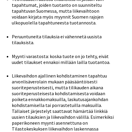
tapahtumat, joiden tuotanto on suunniteltu
tapahtuvan Suomessa, mutta liikevaihtoon
voidaan kirjata myös myynnit Suomen rajojen
ulkopuolella tapahtuneesta tuotannosta.
Peruuntuneita tilauksia ei vähennetä uusista
tilauksista.
Myynti varastosta: koska tuote on jo tehty, eivät
uudet tilaukset ennakoi millään lailla tuotantoa.
Liikevaihdon ajallinen kohdistaminen tapahtuu
arvonlisäverolain mukaan pääsääntöisesti
suoriteperusteisesti, mutta tilikauden aikana
suoriteperusteisesta kohdistamisesta voidaan
poiketa ennakkomaksuilla, laskutusajankohdan
kohdistamisella tai porrastetuilla maksuilla.
Tällaiset järjestelyt saattavat hämärtää linkkiä
uusien tilauksien ja liikevaihdon välillä. Esimerkiksi
paperikoneen myynti asennettuna on
Tilastokeskuksen liikevaihdon laskennassa