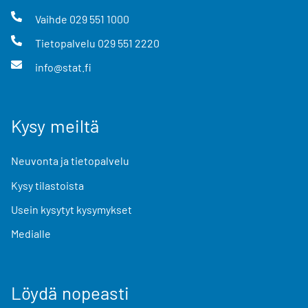
Vaihde
029 551 1000
Tietopalvelu
029 551 2220
info@stat.fi
Kysy meiltä
Neuvonta ja tietopalvelu
Kysy tilastoista
Usein kysytyt kysymykset
Medialle
Löydä nopeasti