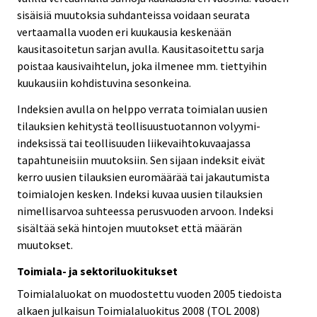
sisäisiä muutoksia suhdanteissa voidaan seurata
vertaamalla vuoden eri kuukausia keskenään
kausitasoitetun sarjan avulla. Kausitasoitettu sarja
poistaa kausivaihtelun, joka ilmenee mm. tiettyihin
kuukausiin kohdistuvina sesonkeina.
Indeksien avulla on helppo verrata toimialan uusien
tilauksien kehitystä teollisuustuotannon volyymi-
indeksissä tai teollisuuden liikevaihtokuvaajassa
tapahtuneisiin muutoksiin. Sen sijaan indeksit eivät
kerro uusien tilauksien euromäärää tai jakautumista
toimialojen kesken. Indeksi kuvaa uusien tilauksien
nimellisarvoa suhteessa perusvuoden arvoon. Indeksi
sisältää sekä hintojen muutokset että määrän
muutokset.
Toimiala- ja sektoriluokitukset
Toimialaluokat on muodostettu vuoden 2005 tiedoista
alkaen julkaisun Toimialaluokitus 2008 (TOL 2008)