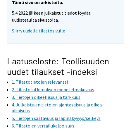
Tämä sivu on arkistoitu.
5.4.2022 jälkeen julkaistut tiedot löydät
uudistetulta sivustolta.
Siirry uudelle tilastosivulle
Laatuseloste: Teollisuuden
uudet tilaukset -indeksi
1. Tilastotietojen relevanssi
2. Tilastotutkimuksen menetelmäkuvaus
3. Tietojen oikeellisuus ja tarkkuus
4. Julkaistujen tietojen ajantasaisuus ja oikea-
aikaisuus
5. Tietojen saatavuus ja läpinäkyvyys/selkeys
6. Tilastojen vertailukelpoisuus