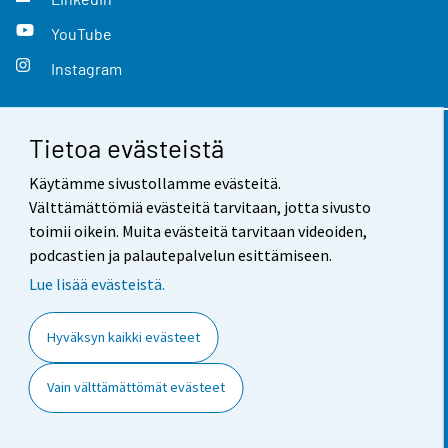
YouTube
Instagram
Tietoa evästeistä
Yhteystiedot
Käytämme sivustollamme evästeitä.
Palaute
Välttämättömiä evästeitä tarvitaan, jotta sivusto
toimii oikein. Muita evästeitä tarvitaan videoiden,
Käyttöehdot
podcastien ja palautepalvelun esittämiseen.
Tietosuoja
Lue lisää evästeistä.
Saavutettavuus
Hyväksyn kaikki evästeet
Tietoa sivustosta
Vain välttämättömät evästeet
Evästeasetukset