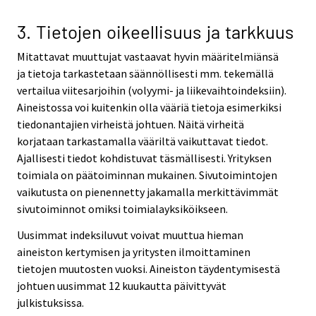
3. Tietojen oikeellisuus ja tarkkuus
Mitattavat muuttujat vastaavat hyvin määritelmiänsä
ja tietoja tarkastetaan säännöllisesti mm. tekemällä
vertailua viitesarjoihin (volyymi- ja liikevaihtoindeksiin).
Aineistossa voi kuitenkin olla vääriä tietoja esimerkiksi
tiedonantajien virheistä johtuen. Näitä virheitä
korjataan tarkastamalla vääriltä vaikuttavat tiedot.
Ajallisesti tiedot kohdistuvat täsmällisesti. Yrityksen
toimiala on päätoiminnan mukainen. Sivutoimintojen
vaikutusta on pienennetty jakamalla merkittävimmät
sivutoiminnot omiksi toimialayksiköikseen.
Uusimmat indeksiluvut voivat muuttua hieman
aineiston kertymisen ja yritysten ilmoittaminen
tietojen muutosten vuoksi. Aineiston täydentymisestä
johtuen uusimmat 12 kuukautta päivittyvät
julkistuksissa.