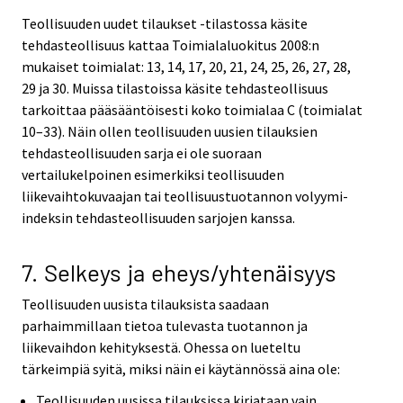
Teollisuuden uudet tilaukset -tilastossa käsite
tehdasteollisuus kattaa Toimialaluokitus 2008:n
mukaiset toimialat: 13, 14, 17, 20, 21, 24, 25, 26, 27, 28,
29 ja 30. Muissa tilastoissa käsite tehdasteollisuus
tarkoittaa pääsääntöisesti koko toimialaa C (toimialat
10–33). Näin ollen teollisuuden uusien tilauksien
tehdasteollisuuden sarja ei ole suoraan
vertailukelpoinen esimerkiksi teollisuuden
liikevaihtokuvaajan tai teollisuustuotannon volyymi-
indeksin tehdasteollisuuden sarjojen kanssa.
7. Selkeys ja eheys/yhtenäisyys
Teollisuuden uusista tilauksista saadaan
parhaimmillaan tietoa tulevasta tuotannon ja
liikevaihdon kehityksestä. Ohessa on lueteltu
tärkeimpiä syitä, miksi näin ei käytännössä aina ole:
Teollisuuden uusissa tilauksissa kirjataan vain