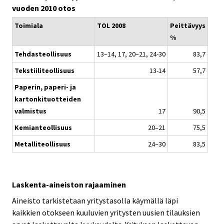
vuoden 2010 otos
Toimiala
TOL 2008
Peittävyys
%
Tehdasteollisuus
13–14, 17, 20–21, 24-30
83,7
Tekstiiliteollisuus
13-14
57,7
Paperin, paperi- ja
kartonkituotteiden
valmistus
17
90,5
Kemianteollisuus
20–21
75,5
Metalliteollisuus
24–30
83,5
Laskenta-aineiston rajaaminen
Aineisto tarkistetaan yritystasolla käymällä läpi
kaikkien otokseen kuuluvien yritysten uusien tilauksien