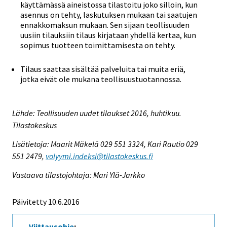
käyttämässä aineistossa tilastoitu joko silloin, kun
asennus on tehty, laskutuksen mukaan tai saatujen
ennakkomaksun mukaan. Sen sijaan teollisuuden
uusiin tilauksiin tilaus kirjataan yhdellä kertaa, kun
sopimus tuotteen toimittamisesta on tehty.
Tilaus saattaa sisältää palveluita tai muita eriä,
jotka eivät ole mukana teollisuustuotannossa.
Lähde: Teollisuuden uudet tilaukset 2016, huhtikuu.
Tilastokeskus
Lisätietoja: Maarit Mäkelä 029 551 3324, Kari Rautio 029
551 2479,
volyymi.indeksi@tilastokeskus.fi
Vastaava tilastojohtaja: Mari Ylä-Jarkko
Päivitetty 10.6.2016
Viittausohje
: