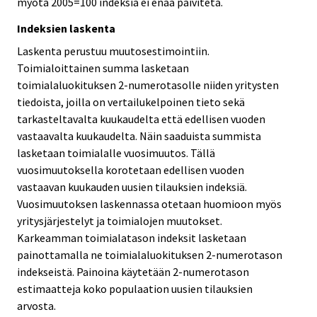
myötä 2005=100 indeksiä ei enää päivitetä.
Indeksien laskenta
Laskenta perustuu muutosestimointiin.
Toimialoittainen summa lasketaan
toimialaluokituksen 2-numerotasolle niiden yritysten
tiedoista, joilla on vertailukelpoinen tieto sekä
tarkasteltavalta kuukaudelta että edellisen vuoden
vastaavalta kuukaudelta. Näin saaduista summista
lasketaan toimialalle vuosimuutos. Tällä
vuosimuutoksella korotetaan edellisen vuoden
vastaavan kuukauden uusien tilauksien indeksiä.
Vuosimuutoksen laskennassa otetaan huomioon myös
yritysjärjestelyt ja toimialojen muutokset.
Karkeamman toimialatason indeksit lasketaan
painottamalla ne toimialaluokituksen 2-numerotason
indekseistä. Painoina käytetään 2-numerotason
estimaatteja koko populaation uusien tilauksien
arvosta.