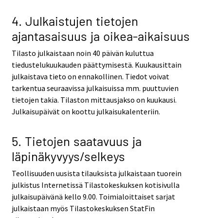
4. Julkaistujen tietojen
ajantasaisuus ja oikea-aikaisuus
Tilasto julkaistaan noin 40 päivän kuluttua
tiedustelukuukauden päättymisestä. Kuukausittain
julkaistava tieto on ennakollinen. Tiedot voivat
tarkentua seuraavissa julkaisuissa mm. puuttuvien
tietojen takia. Tilaston mittausjakso on kuukausi.
Julkaisupäivät on koottu julkaisukalenteriin.
5. Tietojen saatavuus ja
läpinäkyvyys/selkeys
Teollisuuden uusista tilauksista julkaistaan tuorein
julkistus Internetissä Tilastokeskuksen kotisivulla
julkaisupäivänä kello 9.00. Toimialoittaiset sarjat
julkaistaan myös Tilastokeskuksen StatFin