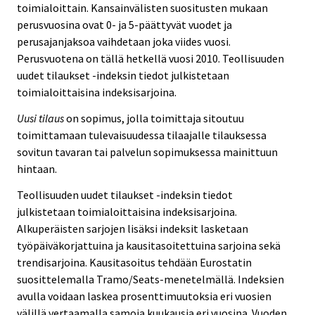
toimialoittain. Kansainvälisten suositusten mukaan
perusvuosina ovat 0- ja 5-päättyvät vuodet ja
perusajanjaksoa vaihdetaan joka viides vuosi.
Perusvuotena on tällä hetkellä vuosi 2010. Teollisuuden
uudet tilaukset -indeksin tiedot julkistetaan
toimialoittaisina indeksisarjoina.
Uusi tilaus
on sopimus, jolla toimittaja sitoutuu
toimittamaan tulevaisuudessa tilaajalle tilauksessa
sovitun tavaran tai palvelun sopimuksessa mainittuun
hintaan.
Teollisuuden uudet tilaukset -indeksin tiedot
julkistetaan toimialoittaisina indeksisarjoina.
Alkuperäisten sarjojen lisäksi indeksit lasketaan
työpäiväkorjattuina ja kausitasoitettuina sarjoina sekä
trendisarjoina. Kausitasoitus tehdään Eurostatin
suosittelemalla Tramo/Seats-menetelmällä. Indeksien
avulla voidaan laskea prosenttimuutoksia eri vuosien
välillä vertaamalla samoja kuukausia eri vuosina. Vuoden