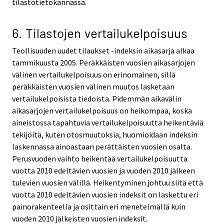
tilastotietokannassa.
6. Tilastojen vertailukelpoisuus
Teollisuuden uudet tilaukset -indeksin aikasarja alkaa
tammikuusta 2005. Peräkkäisten vuosien aikasarjojen
välinen vertailukelpoisuus on erinomainen, sillä
peräkkäisten vuosien välinen muutos lasketaan
vertailukelpoisista tiedoista. Pidemmän aikavälin
aikasarjojen vertailukelpoisuus on heikompaa, koska
aineistossa tapahtuvia vertailukelpoisuutta heikentäviä
tekijöitä, kuten otosmuutoksia, huomioidaan indeksin
laskennassa ainoastaan perättäisten vuosien osalta.
Perusvuoden vaihto heikentää vertailukelpoisuutta
vuotta 2010 edeltävien vuosien ja vuoden 2010 jälkeen
tulevien vuosien välillä. Heikentyminen johtuu siitä että
vuotta 2010 edeltävien vuosien indeksit on laskettu eri
painorakenteella ja osittain eri menetelmällä kuin
vuoden 2010 jälkeisten vuosien indeksit.