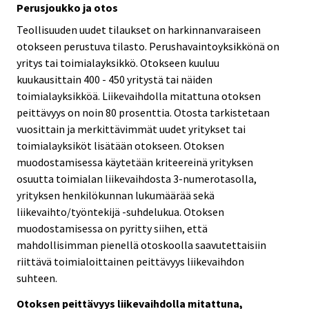
Perusjoukko ja otos
Teollisuuden uudet tilaukset on harkinnanvaraiseen
otokseen perustuva tilasto. Perushavaintoyksikkönä on
yritys tai toimialayksikkö. Otokseen kuuluu
kuukausittain 400 - 450 yritystä tai näiden
toimialayksikköä. Liikevaihdolla mitattuna otoksen
peittävyys on noin 80 prosenttia. Otosta tarkistetaan
vuosittain ja merkittävimmät uudet yritykset tai
toimialayksiköt lisätään otokseen. Otoksen
muodostamisessa käytetään kriteereinä yrityksen
osuutta toimialan liikevaihdosta 3-numerotasolla,
yrityksen henkilökunnan lukumäärää sekä
liikevaihto/työntekijä -suhdelukua. Otoksen
muodostamisessa on pyritty siihen, että
mahdollisimman pienellä otoskoolla saavutettaisiin
riittävä toimialoittainen peittävyys liikevaihdon
suhteen.
Otoksen peittävyys liikevaihdolla mitattuna,