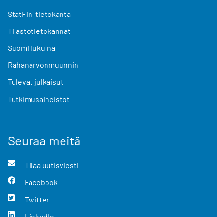
StatFin-tietokanta
Tilastotietokannat
Suomi lukuina
Rahanarvonmuunnin
Tulevat julkaisut
Tutkimusaineistot
Seuraa meitä
Tilaa uutisviesti
Facebook
Twitter
LinkedIn