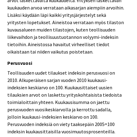
arvot laskettavalta kuukaudelta. Yrityksen laskettavan
kuukauden arvoa verrataan aikasarjan aiempiin arvoihin.
Lisäksi käydään läpi kaikki yritysjärjestelyt sekä
yritysten lopetukset. Aineistoa verrataan myös tilaston
kuvausalueen muiden tilastojen, kuten teollisuuden
liikevaihdon ja teollisuustuotannon volyymi-indeksin
tietoihin. Aineistossa havaitut virheelliset tiedot
oikaistaan tai niiden vaikutus poistetaan.
Perusvuosi
Teollisuuden uudet tilaukset indeksin perusvuosi on
2010. Alkuperäisen sarjan vuoden 2010 kuukausi-
indeksien keskiarvo on 100. Kuukausittaiset uusien
tilauksien arvot on laskettu yrityskohtaisista tiedoista
toimialoittain yhteen. Kuukausisumma on jaettu
perusvuoden vuosikeskiarvolla ja kerrottu sadalla,
jolloin kuukausi-indeksien keskiarvo on 100.
Perusvuoden indeksiä on viety taaksepäin 2005=100
indeksin kuukausittaisilla vuosimuutosprosenteilla.