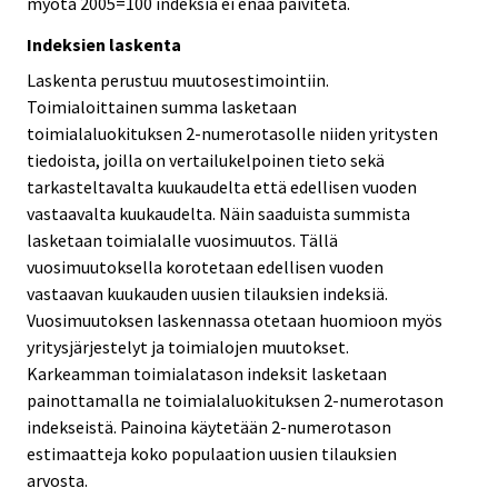
myötä 2005=100 indeksiä ei enää päivitetä.
Indeksien laskenta
Laskenta perustuu muutosestimointiin.
Toimialoittainen summa lasketaan
toimialaluokituksen 2-numerotasolle niiden yritysten
tiedoista, joilla on vertailukelpoinen tieto sekä
tarkasteltavalta kuukaudelta että edellisen vuoden
vastaavalta kuukaudelta. Näin saaduista summista
lasketaan toimialalle vuosimuutos. Tällä
vuosimuutoksella korotetaan edellisen vuoden
vastaavan kuukauden uusien tilauksien indeksiä.
Vuosimuutoksen laskennassa otetaan huomioon myös
yritysjärjestelyt ja toimialojen muutokset.
Karkeamman toimialatason indeksit lasketaan
painottamalla ne toimialaluokituksen 2-numerotason
indekseistä. Painoina käytetään 2-numerotason
estimaatteja koko populaation uusien tilauksien
arvosta.