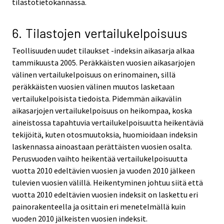
tilastotietokannassa.
6. Tilastojen vertailukelpoisuus
Teollisuuden uudet tilaukset -indeksin aikasarja alkaa
tammikuusta 2005. Peräkkäisten vuosien aikasarjojen
välinen vertailukelpoisuus on erinomainen, sillä
peräkkäisten vuosien välinen muutos lasketaan
vertailukelpoisista tiedoista. Pidemmän aikavälin
aikasarjojen vertailukelpoisuus on heikompaa, koska
aineistossa tapahtuvia vertailukelpoisuutta heikentäviä
tekijöitä, kuten otosmuutoksia, huomioidaan indeksin
laskennassa ainoastaan perättäisten vuosien osalta.
Perusvuoden vaihto heikentää vertailukelpoisuutta
vuotta 2010 edeltävien vuosien ja vuoden 2010 jälkeen
tulevien vuosien välillä. Heikentyminen johtuu siitä että
vuotta 2010 edeltävien vuosien indeksit on laskettu eri
painorakenteella ja osittain eri menetelmällä kuin
vuoden 2010 jälkeisten vuosien indeksit.