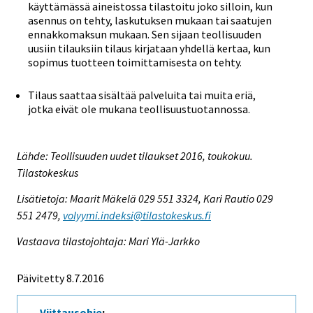
käyttämässä aineistossa tilastoitu joko silloin, kun
asennus on tehty, laskutuksen mukaan tai saatujen
ennakkomaksun mukaan. Sen sijaan teollisuuden
uusiin tilauksiin tilaus kirjataan yhdellä kertaa, kun
sopimus tuotteen toimittamisesta on tehty.
Tilaus saattaa sisältää palveluita tai muita eriä,
jotka eivät ole mukana teollisuustuotannossa.
Lähde: Teollisuuden uudet tilaukset 2016, toukokuu.
Tilastokeskus
Lisätietoja: Maarit Mäkelä 029 551 3324, Kari Rautio 029
551 2479,
volyymi.indeksi@tilastokeskus.fi
Vastaava tilastojohtaja: Mari Ylä-Jarkko
Päivitetty 8.7.2016
Viittausohje
: