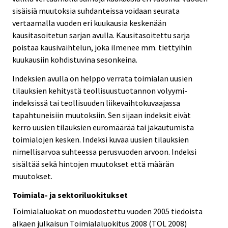
sisäisiä muutoksia suhdanteissa voidaan seurata
vertaamalla vuoden eri kuukausia keskenään
kausitasoitetun sarjan avulla. Kausitasoitettu sarja
poistaa kausivaihtelun, joka ilmenee mm. tiettyihin
kuukausiin kohdistuvina sesonkeina.
Indeksien avulla on helppo verrata toimialan uusien
tilauksien kehitystä teollisuustuotannon volyymi-
indeksissä tai teollisuuden liikevaihtokuvaajassa
tapahtuneisiin muutoksiin. Sen sijaan indeksit eivät
kerro uusien tilauksien euromäärää tai jakautumista
toimialojen kesken. Indeksi kuvaa uusien tilauksien
nimellisarvoa suhteessa perusvuoden arvoon. Indeksi
sisältää sekä hintojen muutokset että määrän
muutokset.
Toimiala- ja sektoriluokitukset
Toimialaluokat on muodostettu vuoden 2005 tiedoista
alkaen julkaisun Toimialaluokitus 2008 (TOL 2008)