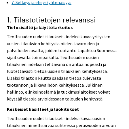
7. Selkeys ja eheys/yhtenäisyys
1. Tilastotietojen relevanssi
Tietosisältö ja käyttötarkoitus
Teollisuuden uudet tilaukset -indeksi kuvaa yritysten
uusien tilauksien kehitystä niiden tavaroiden ja
palveluiden osalta, joiden tuotanto tapahtuu Suomessa
sijaitsevalla toimipaikalla. Teollisuuden uusien
tilauksien indeksin tehtävänä on antaa nopeasti ja
luotettavasti tietoa uusien tilauksien kehityksestä.
Lisäksi tilaston kautta saadaan tietoa tulevasta
tuotannon ja liikevaihdon kehityksestä. Julkinen
hallinto, elinkeinoelämä ja tutkimuslaitokset voivat
käyttää tietoja arvioidessaan talouden kehitystä.
Keskeiset käsitteet ja luokitukset
Teollisuuden uudet tilaukset -indeksi kuvaa uusien
tilauksien nimellisarvoa suhteessa perusvuoden arvoon