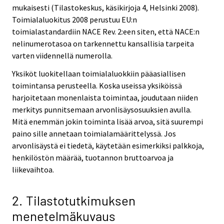
mukaisesti (Tilastokeskus, käsikirjoja 4, Helsinki 2008).
Toimialaluokitus 2008 perustuu EU:n
toimialastandardiin NACE Rev. 2:een siten, että NACE:n
nelinumerotasoa on tarkennettu kansallisia tarpeita
varten viidennellä numerolla.
Yksiköt luokitellaan toimialaluokkiin pääasiallisen
toimintansa perusteella. Koska useissa yksiköissä
harjoitetaan monenlaista toimintaa, joudutaan niiden
merkitys punnitsemaan arvonlisäysosuuksien avulla.
Mitä enemmän jokin toiminta lisää arvoa, sitä suurempi
paino sille annetaan toimialamäärittelyssä. Jos
arvonlisäystä ei tiedetä, käytetään esimerkiksi palkkoja,
henkilöstön määrää, tuotannon bruttoarvoa ja
liikevaihtoa.
2. Tilastotutkimuksen
menetelmäkuvaus