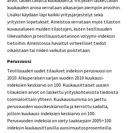
arvot laskettavalta kuukaudelta. Yrityksen laskettavan
kuukauden arvoa verrataan aikasarjan aiempiin arvoihin.
Lisäksi käydään läpi kaikki yritysjärjestelyt sekä
yritysten lopetukset. Aineistoa verrataan myös tilaston
kuvausalueen muiden tilastojen, kuten teollisuuden
liikevaihdon ja teollisuustuotannon volyymi-indeksin
tietoihin. Aineistossa havaitut virheelliset tiedot
oikaistaan tai niiden vaikutus poistetaan.
Perusvuosi
Teollisuuden uudet tilaukset indeksin perusvuosi on
2010. Alkuperäisen sarjan vuoden 2010 kuukausi-
indeksien keskiarvo on 100. Kuukausittaiset uusien
tilauksien arvot on laskettu yrityskohtaisista tiedoista
toimialoittain yhteen. Kuukausisumma on jaettu
perusvuoden vuosikeskiarvolla ja kerrottu sadalla,
jolloin kuukausi-indeksien keskiarvo on 100.
Perusvuoden indeksiä on viety taaksepäin 2005=100
indeksin kuukausittaisilla vuosimuutosprosenteilla.