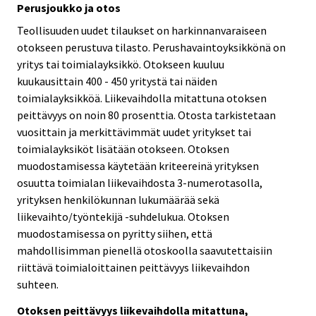
Perusjoukko ja otos
Teollisuuden uudet tilaukset on harkinnanvaraiseen
otokseen perustuva tilasto. Perushavaintoyksikkönä on
yritys tai toimialayksikkö. Otokseen kuuluu
kuukausittain 400 - 450 yritystä tai näiden
toimialayksikköä. Liikevaihdolla mitattuna otoksen
peittävyys on noin 80 prosenttia. Otosta tarkistetaan
vuosittain ja merkittävimmät uudet yritykset tai
toimialayksiköt lisätään otokseen. Otoksen
muodostamisessa käytetään kriteereinä yrityksen
osuutta toimialan liikevaihdosta 3-numerotasolla,
yrityksen henkilökunnan lukumäärää sekä
liikevaihto/työntekijä -suhdelukua. Otoksen
muodostamisessa on pyritty siihen, että
mahdollisimman pienellä otoskoolla saavutettaisiin
riittävä toimialoittainen peittävyys liikevaihdon
suhteen.
Otoksen peittävyys liikevaihdolla mitattuna,