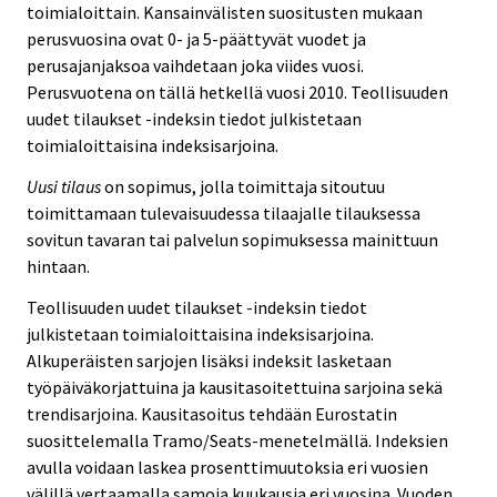
toimialoittain. Kansainvälisten suositusten mukaan
perusvuosina ovat 0- ja 5-päättyvät vuodet ja
perusajanjaksoa vaihdetaan joka viides vuosi.
Perusvuotena on tällä hetkellä vuosi 2010. Teollisuuden
uudet tilaukset -indeksin tiedot julkistetaan
toimialoittaisina indeksisarjoina.
Uusi tilaus
on sopimus, jolla toimittaja sitoutuu
toimittamaan tulevaisuudessa tilaajalle tilauksessa
sovitun tavaran tai palvelun sopimuksessa mainittuun
hintaan.
Teollisuuden uudet tilaukset -indeksin tiedot
julkistetaan toimialoittaisina indeksisarjoina.
Alkuperäisten sarjojen lisäksi indeksit lasketaan
työpäiväkorjattuina ja kausitasoitettuina sarjoina sekä
trendisarjoina. Kausitasoitus tehdään Eurostatin
suosittelemalla Tramo/Seats-menetelmällä. Indeksien
avulla voidaan laskea prosenttimuutoksia eri vuosien
välillä vertaamalla samoja kuukausia eri vuosina. Vuoden