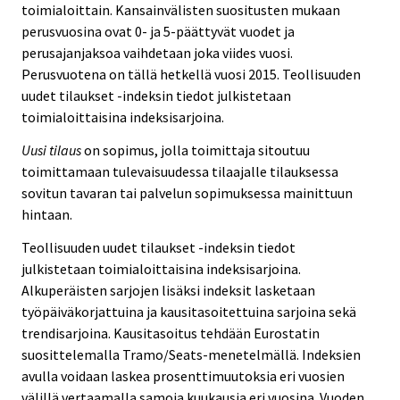
toimialoittain. Kansainvälisten suositusten mukaan
perusvuosina ovat 0- ja 5-päättyvät vuodet ja
perusajanjaksoa vaihdetaan joka viides vuosi.
Perusvuotena on tällä hetkellä vuosi 2015. Teollisuuden
uudet tilaukset -indeksin tiedot julkistetaan
toimialoittaisina indeksisarjoina.
Uusi tilaus
on sopimus, jolla toimittaja sitoutuu
toimittamaan tulevaisuudessa tilaajalle tilauksessa
sovitun tavaran tai palvelun sopimuksessa mainittuun
hintaan.
Teollisuuden uudet tilaukset -indeksin tiedot
julkistetaan toimialoittaisina indeksisarjoina.
Alkuperäisten sarjojen lisäksi indeksit lasketaan
työpäiväkorjattuina ja kausitasoitettuina sarjoina sekä
trendisarjoina. Kausitasoitus tehdään Eurostatin
suosittelemalla Tramo/Seats-menetelmällä. Indeksien
avulla voidaan laskea prosenttimuutoksia eri vuosien
välillä vertaamalla samoja kuukausia eri vuosina. Vuoden