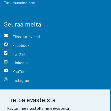
Tutkimusaineistot
Seuraa meitä
Tilaa uutisviesti
Facebook
Twitter
LinkedIn
YouTube
Instagram
Tietoa evästeistä
Yhteystiedot
Käytämme sivustollamme evästeitä.
Palaute