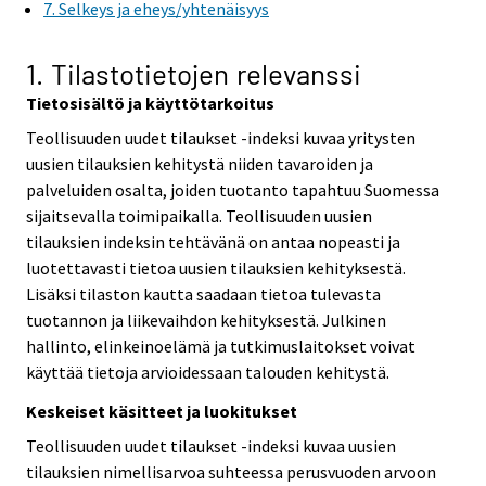
7. Selkeys ja eheys/yhtenäisyys
1. Tilastotietojen relevanssi
Tietosisältö ja käyttötarkoitus
Teollisuuden uudet tilaukset -indeksi kuvaa yritysten
uusien tilauksien kehitystä niiden tavaroiden ja
palveluiden osalta, joiden tuotanto tapahtuu Suomessa
sijaitsevalla toimipaikalla. Teollisuuden uusien
tilauksien indeksin tehtävänä on antaa nopeasti ja
luotettavasti tietoa uusien tilauksien kehityksestä.
Lisäksi tilaston kautta saadaan tietoa tulevasta
tuotannon ja liikevaihdon kehityksestä. Julkinen
hallinto, elinkeinoelämä ja tutkimuslaitokset voivat
käyttää tietoja arvioidessaan talouden kehitystä.
Keskeiset käsitteet ja luokitukset
Teollisuuden uudet tilaukset -indeksi kuvaa uusien
tilauksien nimellisarvoa suhteessa perusvuoden arvoon