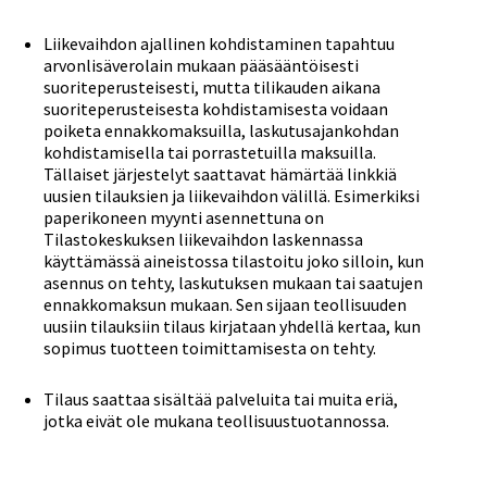
Liikevaihdon ajallinen kohdistaminen tapahtuu
arvonlisäverolain mukaan pääsääntöisesti
suoriteperusteisesti, mutta tilikauden aikana
suoriteperusteisesta kohdistamisesta voidaan
poiketa ennakkomaksuilla, laskutusajankohdan
kohdistamisella tai porrastetuilla maksuilla.
Tällaiset järjestelyt saattavat hämärtää linkkiä
uusien tilauksien ja liikevaihdon välillä. Esimerkiksi
paperikoneen myynti asennettuna on
Tilastokeskuksen liikevaihdon laskennassa
käyttämässä aineistossa tilastoitu joko silloin, kun
asennus on tehty, laskutuksen mukaan tai saatujen
ennakkomaksun mukaan. Sen sijaan teollisuuden
uusiin tilauksiin tilaus kirjataan yhdellä kertaa, kun
sopimus tuotteen toimittamisesta on tehty.
Tilaus saattaa sisältää palveluita tai muita eriä,
jotka eivät ole mukana teollisuustuotannossa.