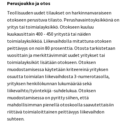
Perusjoukko ja otos
Teollisuuden uudet tilaukset on harkinnanvaraiseen
otokseen perustuva tilasto. Perushavaintoyksikkönä on
yritys tai toimialayksikkö. Otokseen kuuluu
kuukausittain 400 - 450 yritystä tai näiden
toimialayksikköä. Liikevaihdolla mitattuna otoksen
peittävyys on noin 80 prosenttia. Otosta tarkistetaan
vuosittain ja merkittävimmät uudet yritykset tai
toimialayksiköt lisätään otokseen. Otoksen
muodostamisessa käytetään kriteereinä yrityksen
osuutta toimialan liikevaihdosta 3-numerotasolla,
yrityksen henkilökunnan lukumäärää sekä
liikevaihto/työntekijä -suhdelukua. Otoksen
muodostamisessa on pyritty siihen, että
mahdollisimman pienellä otoskoolla saavutettaisiin
riittävä toimialoittainen peittävyys liikevaihdon
suhteen.