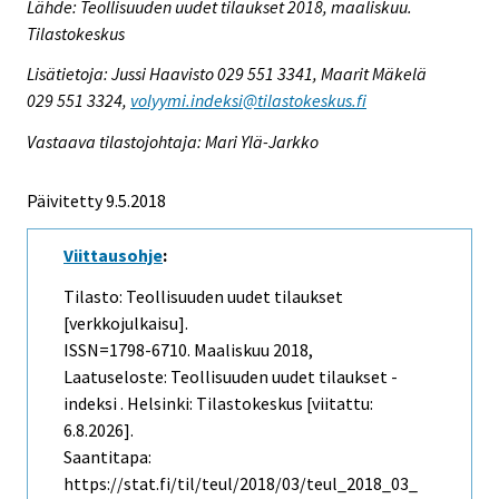
Lähde: Teollisuuden uudet tilaukset 2018, maaliskuu.
Tilastokeskus
Lisätietoja: Jussi Haavisto 029 551 3341, Maarit Mäkelä
029 551 3324,
volyymi.indeksi@tilastokeskus.fi
Vastaava tilastojohtaja: Mari Ylä-Jarkko
Päivitetty 9.5.2018
Viittausohje
:
Tilasto: Teollisuuden uudet tilaukset
[verkkojulkaisu].
ISSN=1798-6710.
Maaliskuu
2018,
Laatuseloste: Teollisuuden uudet tilaukset -
indeksi . Helsinki: Tilastokeskus [viitattu:
6.8.2026].
Saantitapa:
https://stat.fi/til/teul/2018/03/teul_2018_03_