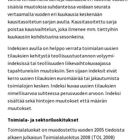
sisäisiä muutoksia suhdanteissa voidaan seurata
vertaamalla vuoden eri kuukausia keskenään
kausitasoitetun sarjan avulla. Kausitasoitettu sarja
poistaa kausivaihtelun, joka ilmenee mm. tiettyihin
kuukausiin kohdistuvina sesonkeina.
Indeksien avulla on helppo verrata toimialan uusien
tilauksien kehitystä teollisuustuotannon volyymi-
indeksissä tai teollisuuden liikevaihtokuvaajassa
tapahtuneisiin muutoksiin. Sen sijaan indeksit eivät
kerro uusien tilauksien euromäärää tai jakautumista
toimialojen kesken. Indeksi kuvaa uusien tilauksien
nimellisarvoa suhteessa perusvuoden arvoon. Indeksi
sisältää sekä hintojen muutokset että määrän
muutokset.
Toimiala- ja sektoriluokitukset
Toimialaluokat on muodostettu vuoden 2005 tiedoista
alkaen julkaisun Toimialaluokitus 2008 (TOL 2008)