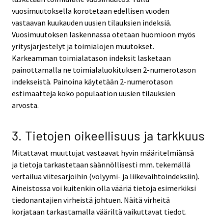
vuosimuutoksella korotetaan edellisen vuoden
vastaavan kuukauden uusien tilauksien indeksiä.
Vuosimuutoksen laskennassa otetaan huomioon myös
yritysjärjestelyt ja toimialojen muutokset.
Karkeamman toimialatason indeksit lasketaan
painottamalla ne toimialaluokituksen 2-numerotason
indekseistä. Painoina käytetään 2-numerotason
estimaatteja koko populaation uusien tilauksien
arvosta.
3. Tietojen oikeellisuus ja tarkkuus
Mitattavat muuttujat vastaavat hyvin määritelmiänsä
ja tietoja tarkastetaan säännöllisesti mm. tekemällä
vertailua viitesarjoihin (volyymi- ja liikevaihtoindeksiin).
Aineistossa voi kuitenkin olla vääriä tietoja esimerkiksi
tiedonantajien virheistä johtuen. Näitä virheitä
korjataan tarkastamalla vääriltä vaikuttavat tiedot.