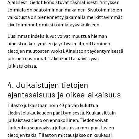
Ajallisesti tiedot kohdistuvat täsmällisesti. Yrityksen
toimiala on päätoiminnan mukainen. Sivutoimintojen
vaikutusta on pienennetty jakamalla merkittävimmät
sivutoiminnot omiksi toimialayksiköikseen.
Uusimmat indeksiluvut voivat muuttua hieman
aineiston kertymisen ja yritysten ilmoittaminen
tietojen muutosten vuoksi. Aineiston täydentymisestä
johtuen uusimmat 12 kuukautta päivittyvät
julkistuksissa.
4. Julkaistujen tietojen
ajantasaisuus ja oikea-aikaisuus
Tilasto julkaistaan noin 40 päivän kuluttua
tiedustelukuukauden päättymisestä. Kuukausittain
julkaistava tieto on ennakollinen. Tiedot voivat
tarkentua seuraavissa julkaisuissa mm. puuttuvien
tietojen takia. Tilaston mittausjakso on kuukausi.