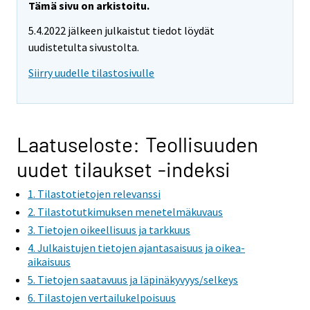
Tämä sivu on arkistoitu.
5.4.2022 jälkeen julkaistut tiedot löydät
uudistetulta sivustolta.
Siirry uudelle tilastosivulle
Laatuseloste: Teollisuuden
uudet tilaukset -indeksi
1. Tilastotietojen relevanssi
2. Tilastotutkimuksen menetelmäkuvaus
3. Tietojen oikeellisuus ja tarkkuus
4. Julkaistujen tietojen ajantasaisuus ja oikea-
aikaisuus
5. Tietojen saatavuus ja läpinäkyvyys/selkeys
6. Tilastojen vertailukelpoisuus