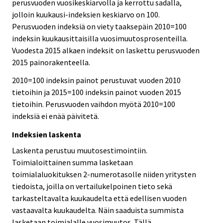
perusvuoden vuosikeskiarvolla ja kerrottu sadalla,
jolloin kuukausi-indeksien keskiarvo on 100.
Perusvuoden indeksiä on viety taaksepäin 2010=100
indeksin kuukausittaisilla vuosimuutosprosenteilla.
Vuodesta 2015 alkaen indeksit on laskettu perusvuoden
2015 painorakenteella.
2010=100 indeksin painot perustuvat vuoden 2010
tietoihin ja 2015=100 indeksin painot vuoden 2015
tietoihin. Perusvuoden vaihdon myötä 2010=100
indeksiä ei enää päivitetä.
Indeksien laskenta
Laskenta perustuu muutosestimointiin.
Toimialoittainen summa lasketaan
toimialaluokituksen 2-numerotasolle niiden yritysten
tiedoista, joilla on vertailukelpoinen tieto sekä
tarkasteltavalta kuukaudelta että edellisen vuoden
vastaavalta kuukaudelta. Näin saaduista summista
lasketaan toimialalle vuosimuutos. Tällä