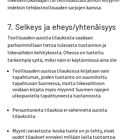
liikevaihtokuvaajan tai teollisuustuotannon volyymi-
indeksin tehdasteollisuuden sarjojen kanssa.
7. Selkeys ja eheys/yhtenäisyys
Teollisuuden uusista tilauksista saadaan
parhaimmillaan tietoa tulevasta tuotannon ja
liikevaihdon kehityksestä. Ohessa on lueteltu
tärkeimpiä syitä, miksi näin ei käytännössä aina ole:
Teollisuuden uusissa tilauksissa kirjataan vain
tapahtumat, joiden tuotanto on suunniteltu
tapahtuvan Suomessa, mutta liikevaihtoon
voidaan kirjata myös myynnit Suomen rajojen
ulkopuolella tapahtuneesta tuotannosta.
Peruuntuneita tilauksia ei vähennetä uusista
tilauksista.
Myynti varastosta: koska tuote on jo tehty, eivät
uudet tilaukset ennakoi millään lailla tuotantoa.