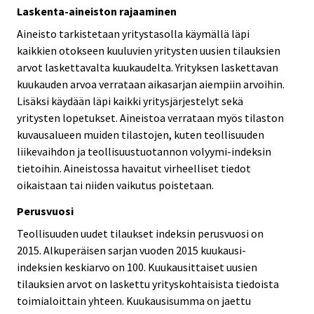
Laskenta-aineiston rajaaminen
Aineisto tarkistetaan yritystasolla käymällä läpi
kaikkien otokseen kuuluvien yritysten uusien tilauksien
arvot laskettavalta kuukaudelta. Yrityksen laskettavan
kuukauden arvoa verrataan aikasarjan aiempiin arvoihin.
Lisäksi käydään läpi kaikki yritysjärjestelyt sekä
yritysten lopetukset. Aineistoa verrataan myös tilaston
kuvausalueen muiden tilastojen, kuten teollisuuden
liikevaihdon ja teollisuustuotannon volyymi-indeksin
tietoihin. Aineistossa havaitut virheelliset tiedot
oikaistaan tai niiden vaikutus poistetaan.
Perusvuosi
Teollisuuden uudet tilaukset indeksin perusvuosi on
2015. Alkuperäisen sarjan vuoden 2015 kuukausi-
indeksien keskiarvo on 100. Kuukausittaiset uusien
tilauksien arvot on laskettu yrityskohtaisista tiedoista
toimialoittain yhteen. Kuukausisumma on jaettu