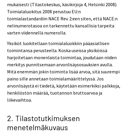
mukaisesti (Tilastokeskus, käsikirjoja 4, Helsinki 2008).
Toimialaluokitus 2008 perustuu EU:n
toimialastandardiin NACE Rev. 2:een siten, että NACE:n
nelinumerotasoa on tarkennettu kansallisia tarpeita
varten viidennellä numerolla.
Yksiköt luokitellaan toimialaluokkiin pääasiallisen
toimintansa perusteella. Koska useissa yksiköissä
harjoitetaan monenlaista toimintaa, joudutaan niiden
merkitys punnitsemaan arvonlisäysosuuksien avulla.
Mitä enemmän jokin toiminta lisää arvoa, sitä suurempi
paino sille annetaan toimialamäärittelyssä. Jos
arvonlisäystä ei tiedetä, käytetään esimerkiksi palkkoja,
henkilöstön määrää, tuotannon bruttoarvoa ja
liikevaihtoa.
2. Tilastotutkimuksen
menetelmäkuvaus