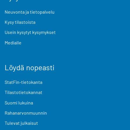
Neuvonta ja tietopalvelu
Kysy tilastoista
Usein kysytyt kysymykset
Medialle
Löydä nopeasti
StatFin-tietokanta
Tilastotietokannat
Suomi lukuina
Rahanarvonmuunnin
Tulevat julkaisut