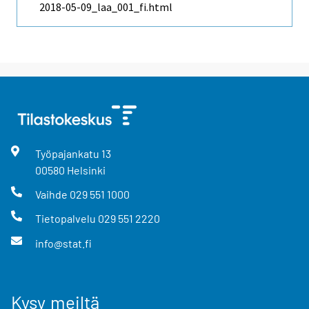
2018-05-09_laa_001_fi.html
Työpajankatu
13
00580
Helsinki
Vaihde
029 551 1000
Tietopalvelu
029 551 2220
info@stat.fi
Kysy meiltä