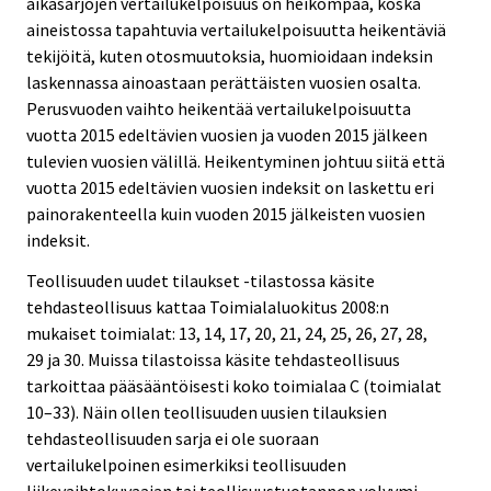
aikasarjojen vertailukelpoisuus on heikompaa, koska
aineistossa tapahtuvia vertailukelpoisuutta heikentäviä
tekijöitä, kuten otosmuutoksia, huomioidaan indeksin
laskennassa ainoastaan perättäisten vuosien osalta.
Perusvuoden vaihto heikentää vertailukelpoisuutta
vuotta 2015 edeltävien vuosien ja vuoden 2015 jälkeen
tulevien vuosien välillä. Heikentyminen johtuu siitä että
vuotta 2015 edeltävien vuosien indeksit on laskettu eri
painorakenteella kuin vuoden 2015 jälkeisten vuosien
indeksit.
Teollisuuden uudet tilaukset -tilastossa käsite
tehdasteollisuus kattaa Toimialaluokitus 2008:n
mukaiset toimialat: 13, 14, 17, 20, 21, 24, 25, 26, 27, 28,
29 ja 30. Muissa tilastoissa käsite tehdasteollisuus
tarkoittaa pääsääntöisesti koko toimialaa C (toimialat
10–33). Näin ollen teollisuuden uusien tilauksien
tehdasteollisuuden sarja ei ole suoraan
vertailukelpoinen esimerkiksi teollisuuden