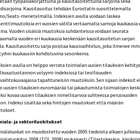
etaan työpäiväkorjattuina ja kausitasoitettuina sarjoina sekä
disarjoina. Kausitasoitus tehdään Eurostatin suosittelemalla
mo/Seats-menetelmällä. Indeksien avulla voidaan laskea
enttimuutoksia eri vuosien välillä vertaamalla samoja kuukausia 
ina. Vuoden sisäisiä muutoksia suhdanteissa voidaan seurata
aamalla vuoden eri kuukausia keskenään kausitasoitetun sarjan
la. Kausitasoitettu sarja poistaa kausivaihtelun, joka ilmenee mm
tyihin kuukausiin kohdistuvina sesonkeina.
ksien avulla on helppo verrata toimialan uusien tilauksien kehity
lisuustuotannon volyymi-indeksissä tai teollisuuden
evaihtokuvaajassa tapahtuneisiin muutoksiin. Sen sijaan indeksit e
o uusien tilauksien euromäärää tai jakautumista toimialojen kesk
ksi kuvaa uusien tilauksien nimellisarvoa suhteessa perusvuoden
on. Indeksi sisältää sekä hintojen muutokset että määrän
tokset.
miala- ja sektoriluokitukset
ialaluokat on muodostettu vuoden 2005 tiedoista alkaen julkais
ialaluokitus 2008 (TOL 2008) mukaisesti (Tilastokeskus, käsikirjo