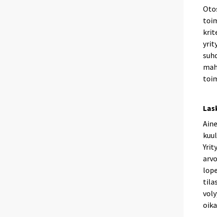
Otos
toi
krit
yrit
suhd
mahd
toim
Las
Aine
kuul
Yrit
arvo
lope
tila
voly
oika