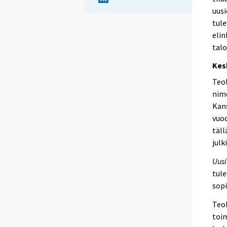
uusi
tule
elin
talo
Kes
Teol
nime
Kans
vuod
täll
julk
Uusi
tule
sop
Teol
toim