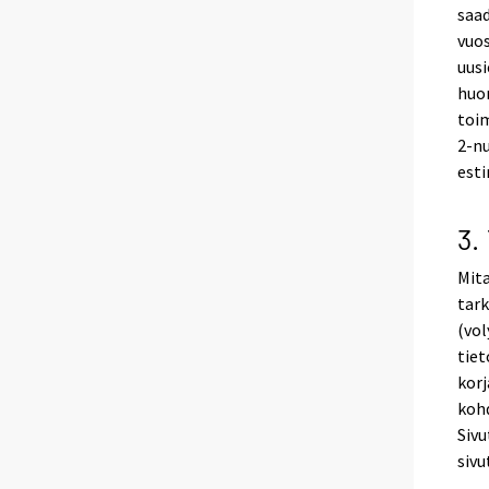
saad
vuo
uusi
huo
toim
2-n
esti
3.
Mita
tark
(vol
tiet
korj
kohd
Siv
sivu