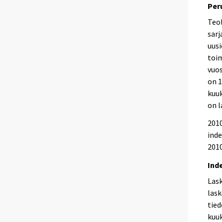
Per
Teol
sarj
uusi
toi
vuos
on 1
kuuk
on l
2010
inde
2010
Ind
Las
lask
tied
kuuk