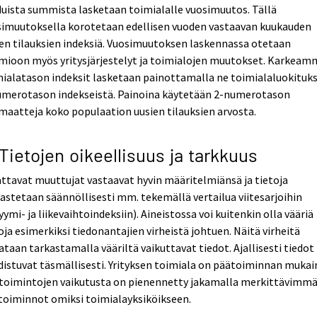
uista summista lasketaan toimialalle vuosimuutos. Tällä
simuutoksella korotetaan edellisen vuoden vastaavan kuukauden
en tilauksien indeksiä. Vuosimuutoksen laskennassa otetaan
mioon myös yritysjärjestelyt ja toimialojen muutokset. Karkea
ialatason indeksit lasketaan painottamalla ne toimialaluokituk
umerotason indekseistä. Painoina käytetään 2-numerotason
maatteja koko populaation uusien tilauksien arvosta.
 Tietojen oikeellisuus ja tarkkuus
ttavat muuttujat vastaavat hyvin määritelmiänsä ja tietoja
astetaan säännöllisesti mm. tekemällä vertailua viitesarjoihin
yymi- ja liikevaihtoindeksiin). Aineistossa voi kuitenkin olla vääriä
oja esimerkiksi tiedonantajien virheistä johtuen. Näitä virheitä
ataan tarkastamalla vääriltä vaikuttavat tiedot. Ajallisesti tiedot
istuvat täsmällisesti. Yrityksen toimiala on päätoiminnan mukai
utoimintojen vaikutusta on pienennetty jakamalla merkittävimm
toiminnot omiksi toimialayksiköikseen.