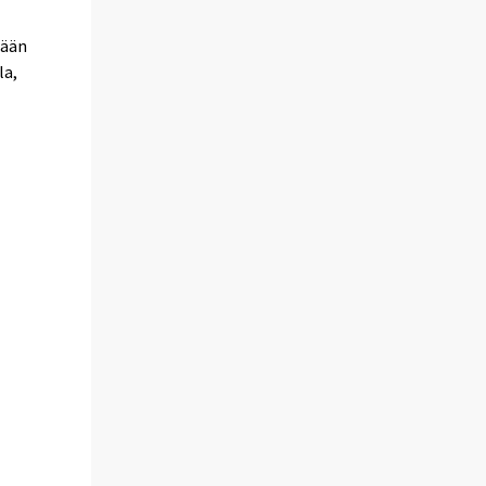
tään
la,