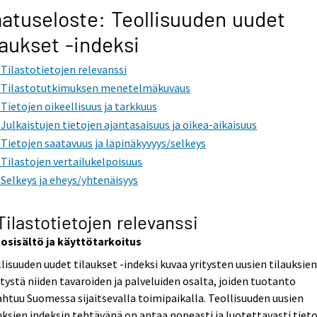
atuseloste: Teollisuuden uudet
laukset -indeksi
. Tilastotietojen relevanssi
. Tilastotutkimuksen menetelmäkuvaus
. Tietojen oikeellisuus ja tarkkuus
. Julkaistujen tietojen ajantasaisuus ja oikea-aikaisuus
. Tietojen saatavuus ja läpinäkyvyys/selkeys
. Tilastojen vertailukelpoisuus
. Selkeys ja eheys/yhtenäisyys
 Tilastotietojen relevanssi
tosisältö ja käyttötarkoitus
lisuuden uudet tilaukset -indeksi kuvaa yritysten uusien tilauksie
tystä niiden tavaroiden ja palveluiden osalta, joiden tuotanto
htuu Suomessa sijaitsevalla toimipaikalla. Teollisuuden uusien
uksien indeksin tehtävänä on antaa nopeasti ja luotettavasti tiet