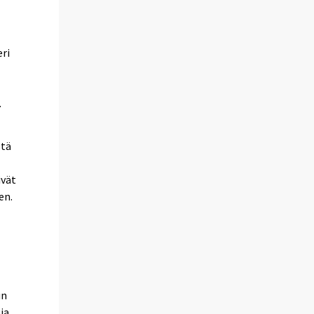
eri
.
stä
ivät
en.
un
ja