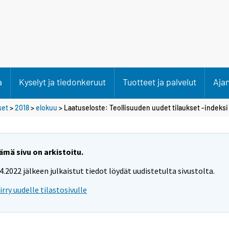
a
Kyselyt ja tiedonkeruut
Tuotteet ja palvelut
Aja
set
>
2018
>
elokuu
> Laatuseloste: Teollisuuden uudet tilaukset -indeksi
ämä sivu on arkistoitu.
.4.2022 jälkeen julkaistut tiedot löydät uudistetulta sivustolta.
iirry uudelle tilastosivulle