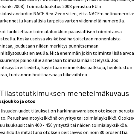
elsinki 2008). Toimialaluokitus 2008 perustuu EU:n
ialastandardiin NACE Rev. 2:een siten, että NACE:n nelinumerota
arkennettu kansallisia tarpeita varten viidennellä numerolla.
köt luokitellaan toimialaluokkiin pääasiallisen toimintansa
steella. Koska useissa yksiköissä harjoitetaan monenlaista
mintaa, joudutaan niiden merkitys punnitsemaan
nlisäysosuuksien avulla. Mitä enemmän jokin toiminta lisää arvoa
 suurempi paino sille annetaan toimialamäärittelyssä. Jos
nlisäystä ei tiedetä, käytetään esimerkiksi palkkoja, henkilöstön
ää, tuotannon bruttoarvoa ja liikevaihtoa.
 Tilastotutkimuksen menetelmäkuvaus
usjoukko ja otos
lisuuden uudet tilaukset on harkinnanvaraiseen otokseen perust
sto. Perushavaintoyksikkönä on yritys tai toimialayksikkö. Otoks
uu kuukausittain 400 - 450 yritystä tai näiden toimialayksikköä.
evaihdolla mitattuna otoksen peittävyys on noin 80 prosenttia.