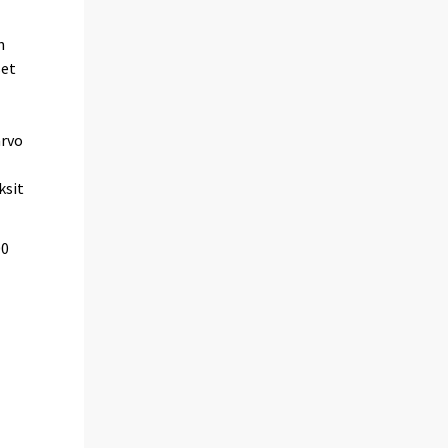
n
set
arvo
ksit
00