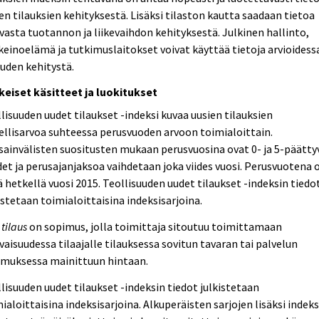
en tilauksien kehityksestä. Lisäksi tilaston kautta saadaan tietoa
vasta tuotannon ja liikevaihdon kehityksestä. Julkinen hallinto,
keinoelämä ja tutkimuslaitokset voivat käyttää tietoja arvioides
uden kehitystä.
keiset käsitteet ja luokitukset
lisuuden uudet tilaukset -indeksi kuvaa uusien tilauksien
llisarvoa suhteessa perusvuoden arvoon toimialoittain.
ainvälisten suositusten mukaan perusvuosina ovat 0- ja 5-päätty
et ja perusajanjaksoa vaihdetaan joka viides vuosi. Perusvuotena 
ä hetkellä vuosi 2015. Teollisuuden uudet tilaukset -indeksin tiedo
istetaan toimialoittaisina indeksisarjoina.
 tilaus
on sopimus, jolla toimittaja sitoutuu toimittamaan
vaisuudessa tilaajalle tilauksessa sovitun tavaran tai palvelun
imuksessa mainittuun hintaan.
lisuuden uudet tilaukset -indeksin tiedot julkistetaan
ialoittaisina indeksisarjoina. Alkuperäisten sarjojen lisäksi indeks