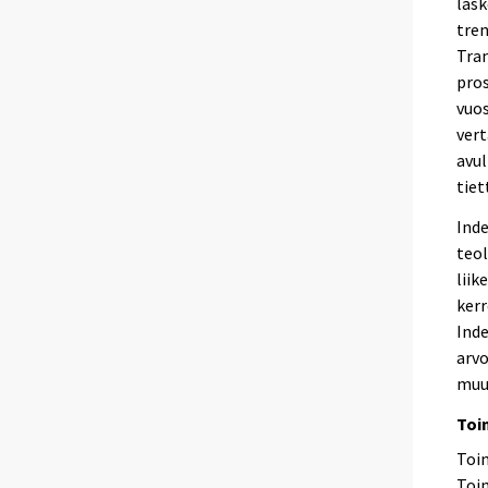
lask
tren
Tra
pros
vuos
vert
avul
tiet
Inde
teol
liik
kerr
Inde
arvo
muu
Toi
Toim
Toim