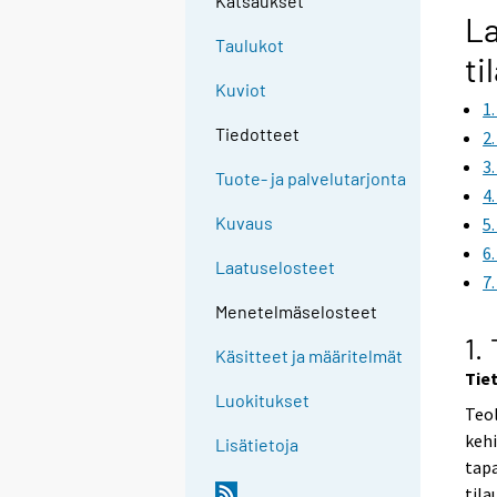
Katsaukset
La
Taulukot
ti
Kuviot
1
Tiedotteet
2
3
Tuote- ja palvelutarjonta
4
Kuvaus
5
6
Laatuselosteet
7
Menetelmäselosteet
1.
Käsitteet ja määritelmät
Tie
Luokitukset
Teol
kehi
Lisätietoja
tapa
tila