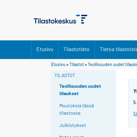
Etusivu
Tilastotieto
Tietoa tilastoist
Etusivu
>
Tilastot
>
Teollisuuden uudet tilauk
TILASTOT
Teollisuuden uudet
T
tilaukset
5
Muutoksia tässä
tilastossa
S
Julkistukset