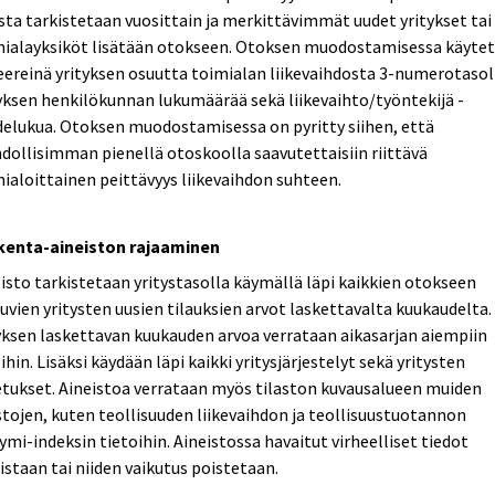
ta tarkistetaan vuosittain ja merkittävimmät uudet yritykset tai
mialayksiköt lisätään otokseen. Otoksen muodostamisessa käyte
eereinä yrityksen osuutta toimialan liikevaihdosta 3-numerotasol
yksen henkilökunnan lukumäärää sekä liikevaihto/työntekijä -
elukua. Otoksen muodostamisessa on pyritty siihen, että
ollisimman pienellä otoskoolla saavutettaisiin riittävä
ialoittainen peittävyys liikevaihdon suhteen.
kenta-aineiston rajaaminen
isto tarkistetaan yritystasolla käymällä läpi kaikkien otokseen
uvien yritysten uusien tilauksien arvot laskettavalta kuukaudelta.
yksen laskettavan kuukauden arvoa verrataan aikasarjan aiempiin
ihin. Lisäksi käydään läpi kaikki yritysjärjestelyt sekä yritysten
tukset. Aineistoa verrataan myös tilaston kuvausalueen muiden
stojen, kuten teollisuuden liikevaihdon ja teollisuustuotannon
ymi-indeksin tietoihin. Aineistossa havaitut virheelliset tiedot
istaan tai niiden vaikutus poistetaan.