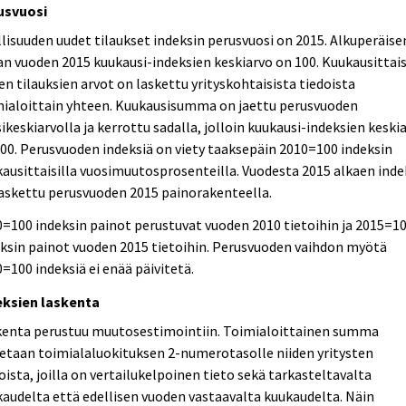
usvuosi
lisuuden uudet tilaukset indeksin perusvuosi on 2015. Alkuperäise
an vuoden 2015 kuukausi-indeksien keskiarvo on 100. Kuukausittai
en tilauksien arvot on laskettu yrityskohtaisista tiedoista
mialoittain yhteen. Kuukausisumma on jaettu perusvuoden
ikeskiarvolla ja kerrottu sadalla, jolloin kuukausi-indeksien keski
00. Perusvuoden indeksiä on viety taaksepäin 2010=100 indeksin
ausittaisilla vuosimuutosprosenteilla. Vuodesta 2015 alkaen inde
askettu perusvuoden 2015 painorakenteella.
=100 indeksin painot perustuvat vuoden 2010 tietoihin ja 2015=1
ksin painot vuoden 2015 tietoihin. Perusvuoden vaihdon myötä
=100 indeksiä ei enää päivitetä.
eksien laskenta
kenta perustuu muutosestimointiin. Toimialoittainen summa
etaan toimialaluokituksen 2-numerotasolle niiden yritysten
oista, joilla on vertailukelpoinen tieto sekä tarkasteltavalta
audelta että edellisen vuoden vastaavalta kuukaudelta. Näin