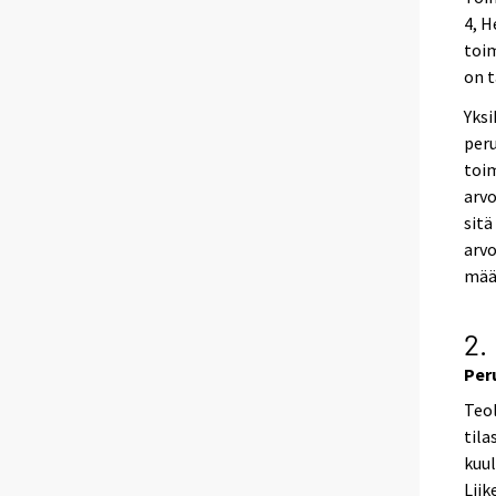
4, H
toim
on t
Yksi
peru
toi
arvo
sitä
arvo
määr
2.
Per
Teol
tila
kuul
Liik