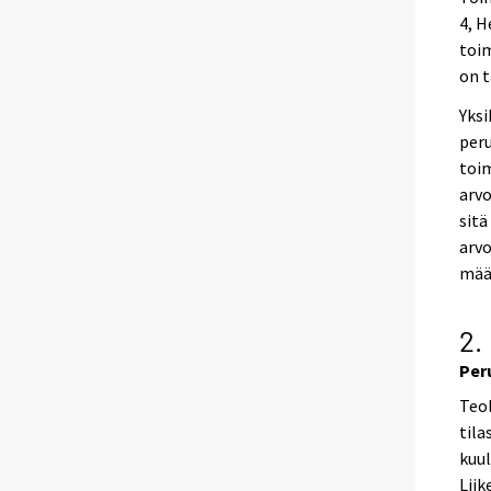
4, H
toim
on t
Yksi
peru
toi
arvo
sitä
arvo
määr
2.
Per
Teol
tila
kuul
Liik