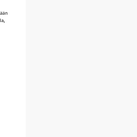
tään
la,