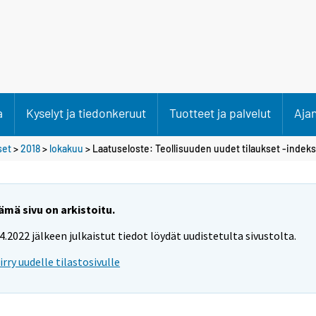
a
Kyselyt ja tiedonkeruut
Tuotteet ja palvelut
Aja
set
>
2018
>
lokakuu
> Laatuseloste: Teollisuuden uudet tilaukset -indeks
ämä sivu on arkistoitu.
.4.2022 jälkeen julkaistut tiedot löydät uudistetulta sivustolta.
iirry uudelle tilastosivulle