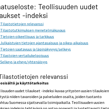
atuseloste: Teollisuuden uudet
laukset -indeksi
. Tilastotietojen relevanssi
. Tilastotutkimuksen menetelmäkuvaus
. Tietojen oikeellisuus ja tarkkuus
. Julkaistujen tietojen ajantasaisuus ja oikea-aikaisuus
. Tietojen saatavuus ja läpinäkyvyys/selkeys
. Tilastojen vertailukelpoisuus
. Selkeys ja eheys/yhtenäisyys
 Tilastotietojen relevanssi
tosisältö ja käyttötarkoitus
lisuuden uudet tilaukset -indeksi kuvaa yritysten uusien tilauksie
tystä niiden tavaroiden ja palveluiden osalta, joiden tuotanto
htuu Suomessa sijaitsevalla toimipaikalla. Teollisuuden uusien
uksien indeksin tehtävänä on antaa nopeasti ja luotettavasti tiet