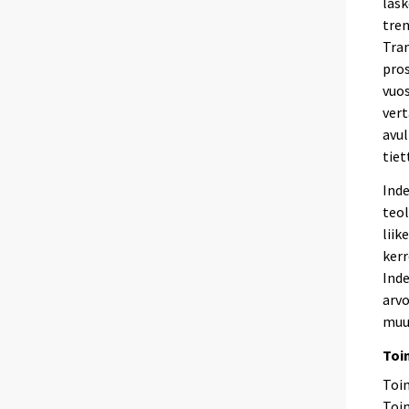
lask
tren
Tra
pros
vuos
vert
avul
tiet
Inde
teol
liik
kerr
Inde
arvo
muu
Toi
Toim
Toim