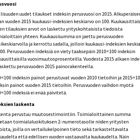
usvuosi
lisuuden uudet tilaukset indeksin perusvuosi on 2015. Alkuperäise
an vuoden 2015 kuukausi-indeksien keskiarvo on 100. Kuukausittai
en tilauksien arvot on laskettu yrityskohtaisista tiedoista
mialoittain yhteen. Kuukausisumma on jaettu perusvuoden
ikeskiarvolla ja kerrottu sadalla, jolloin kuukausi-indeksien keski
00. Perusvuoden indeksiä on viety taaksepäin 2010=100 indeksin
ausittaisilla vuosimuutosprosenteilla. Vuodesta 2015 alkaen inde
askettu perusvuoden 2015 painorakenteella.
=100 indeksin painot perustuvat vuoden 2010 tietoihin ja 2015=1
ksin painot vuoden 2015 tietoihin. Perusvuoden vaihdon myötä
=100 indeksiä ei enää päivitetä.
eksien laskenta
kenta perustuu muutosestimointiin. Toimialoittainen summa
etaan toimialaluokituksen 2-numerotasolle niiden yritysten
oista, joilla on vertailukelpoinen tieto sekä tarkasteltavalta
audelta että edellisen vuoden vastaavalta kuukaudelta. Näin