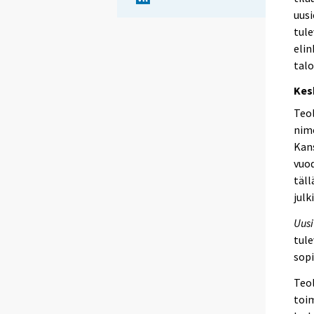
uusi
tule
elin
talo
Kes
Teol
nime
Kans
vuod
täll
julk
Uusi
tule
sop
Teol
toim