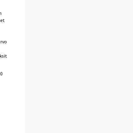
n
set
arvo
ksit
00