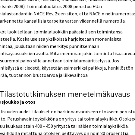
elsinki 2008). Toimialaluokitus 2008 perustuu EU:n
ialastandardiin NACE Rev. 2:een siten, että NACE:n nelinumerota
arkennettu kansallisia tarpeita varten viidennellä numerolla.
köt luokitellaan toimialaluokkiin pääasiallisen toimintansa
steella. Koska useissa yksiköissä harjoitetaan monenlaista
mintaa, joudutaan niiden merkitys punnitsemaan
nlisäysosuuksien avulla. Mitä enemmän jokin toiminta lisää arvoa
 suurempi paino sille annetaan toimialamäärittelyssä. Jos
nlisäystä ei tiedetä, käytetään esimerkiksi palkkoja, henkilöstön
ää, tuotannon bruttoarvoa ja liikevaihtoa.
 Tilastotutkimuksen menetelmäkuvaus
usjoukko ja otos
lisuuden uudet tilaukset on harkinnanvaraiseen otokseen perust
sto. Perushavaintoyksikkönä on yritys tai toimialayksikkö. Otoks
uu kuukausittain 400 - 450 yritystä tai näiden toimialayksikköä.
evaihdolla mitattuna otoksen peittävyys on noin 80 prosenttia.