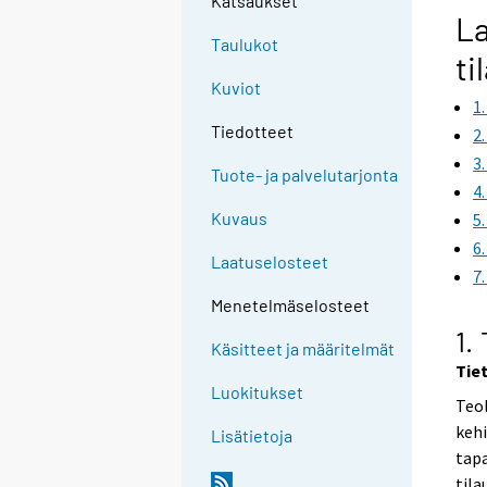
Katsaukset
La
Taulukot
ti
Kuviot
1
Tiedotteet
2
3
Tuote- ja palvelutarjonta
4
Kuvaus
5
6
Laatuselosteet
7
Menetelmäselosteet
1.
Käsitteet ja määritelmät
Tie
Luokitukset
Teol
kehi
Lisätietoja
tapa
tila