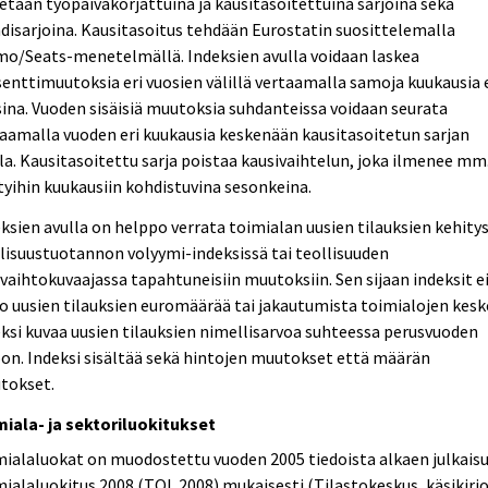
etaan työpäiväkorjattuina ja kausitasoitettuina sarjoina sekä
disarjoina. Kausitasoitus tehdään Eurostatin suosittelemalla
mo/Seats-menetelmällä. Indeksien avulla voidaan laskea
enttimuutoksia eri vuosien välillä vertaamalla samoja kuukausia 
ina. Vuoden sisäisiä muutoksia suhdanteissa voidaan seurata
aamalla vuoden eri kuukausia keskenään kausitasoitetun sarjan
la. Kausitasoitettu sarja poistaa kausivaihtelun, joka ilmenee mm
tyihin kuukausiin kohdistuvina sesonkeina.
ksien avulla on helppo verrata toimialan uusien tilauksien kehity
lisuustuotannon volyymi-indeksissä tai teollisuuden
evaihtokuvaajassa tapahtuneisiin muutoksiin. Sen sijaan indeksit e
o uusien tilauksien euromäärää tai jakautumista toimialojen kesk
ksi kuvaa uusien tilauksien nimellisarvoa suhteessa perusvuoden
on. Indeksi sisältää sekä hintojen muutokset että määrän
tokset.
miala- ja sektoriluokitukset
ialaluokat on muodostettu vuoden 2005 tiedoista alkaen julkais
ialaluokitus 2008 (TOL 2008) mukaisesti (Tilastokeskus, käsikirjo