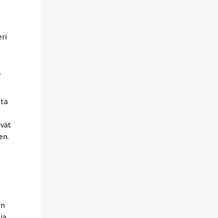
eri
.
stä
ivät
en.
un
ja