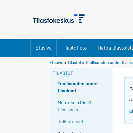
Etusivu
Tilastotieto
Tietoa tilastoist
Etusivu
>
Tilastot
>
Teollisuuden uudet tilauk
TILASTOT
Teollisuuden uudet
T
tilaukset
5
Muutoksia tässä
tilastossa
S
Julkistukset