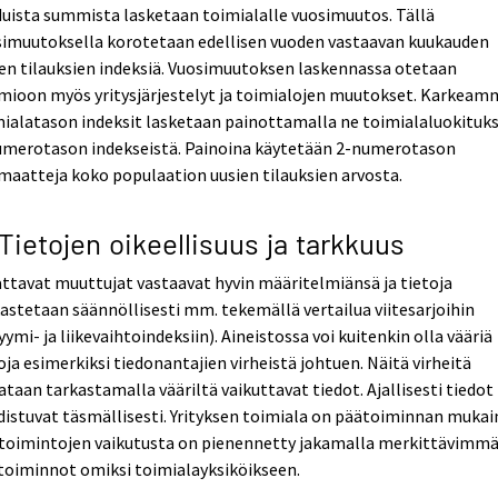
uista summista lasketaan toimialalle vuosimuutos. Tällä
simuutoksella korotetaan edellisen vuoden vastaavan kuukauden
en tilauksien indeksiä. Vuosimuutoksen laskennassa otetaan
mioon myös yritysjärjestelyt ja toimialojen muutokset. Karkea
ialatason indeksit lasketaan painottamalla ne toimialaluokituk
umerotason indekseistä. Painoina käytetään 2-numerotason
maatteja koko populaation uusien tilauksien arvosta.
 Tietojen oikeellisuus ja tarkkuus
ttavat muuttujat vastaavat hyvin määritelmiänsä ja tietoja
astetaan säännöllisesti mm. tekemällä vertailua viitesarjoihin
yymi- ja liikevaihtoindeksiin). Aineistossa voi kuitenkin olla vääriä
oja esimerkiksi tiedonantajien virheistä johtuen. Näitä virheitä
ataan tarkastamalla vääriltä vaikuttavat tiedot. Ajallisesti tiedot
istuvat täsmällisesti. Yrityksen toimiala on päätoiminnan mukai
utoimintojen vaikutusta on pienennetty jakamalla merkittävimm
toiminnot omiksi toimialayksiköikseen.