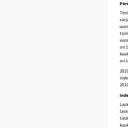
Per
Teol
sarj
uusi
toi
vuos
on 1
kuuk
on l
2010
inde
2010
Ind
Las
lask
tied
kuuk