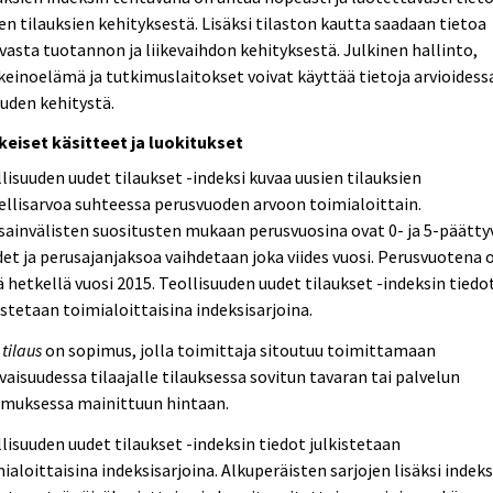
en tilauksien kehityksestä. Lisäksi tilaston kautta saadaan tietoa
vasta tuotannon ja liikevaihdon kehityksestä. Julkinen hallinto,
keinoelämä ja tutkimuslaitokset voivat käyttää tietoja arvioides
uden kehitystä.
keiset käsitteet ja luokitukset
lisuuden uudet tilaukset -indeksi kuvaa uusien tilauksien
llisarvoa suhteessa perusvuoden arvoon toimialoittain.
ainvälisten suositusten mukaan perusvuosina ovat 0- ja 5-päätty
et ja perusajanjaksoa vaihdetaan joka viides vuosi. Perusvuotena 
ä hetkellä vuosi 2015. Teollisuuden uudet tilaukset -indeksin tiedo
istetaan toimialoittaisina indeksisarjoina.
 tilaus
on sopimus, jolla toimittaja sitoutuu toimittamaan
vaisuudessa tilaajalle tilauksessa sovitun tavaran tai palvelun
imuksessa mainittuun hintaan.
lisuuden uudet tilaukset -indeksin tiedot julkistetaan
ialoittaisina indeksisarjoina. Alkuperäisten sarjojen lisäksi indeks