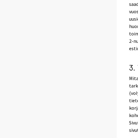
saad
vuo
uusi
huo
toim
2-n
esti
3.
Mita
tark
(vol
tiet
korj
kohd
Siv
sivu