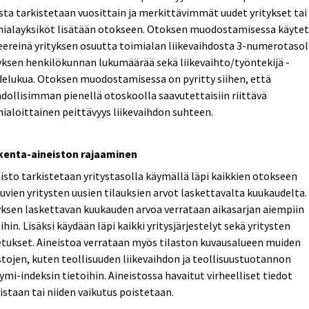
ta tarkistetaan vuosittain ja merkittävimmät uudet yritykset tai
mialayksiköt lisätään otokseen. Otoksen muodostamisessa käyte
eereinä yrityksen osuutta toimialan liikevaihdosta 3-numerotasol
yksen henkilökunnan lukumäärää sekä liikevaihto/työntekijä -
elukua. Otoksen muodostamisessa on pyritty siihen, että
ollisimman pienellä otoskoolla saavutettaisiin riittävä
ialoittainen peittävyys liikevaihdon suhteen.
kenta-aineiston rajaaminen
isto tarkistetaan yritystasolla käymällä läpi kaikkien otokseen
uvien yritysten uusien tilauksien arvot laskettavalta kuukaudelta.
yksen laskettavan kuukauden arvoa verrataan aikasarjan aiempiin
ihin. Lisäksi käydään läpi kaikki yritysjärjestelyt sekä yritysten
tukset. Aineistoa verrataan myös tilaston kuvausalueen muiden
stojen, kuten teollisuuden liikevaihdon ja teollisuustuotannon
ymi-indeksin tietoihin. Aineistossa havaitut virheelliset tiedot
istaan tai niiden vaikutus poistetaan.