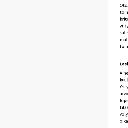
Otos
toi
krit
yrit
suhd
mahd
toim
Las
Aine
kuul
Yrit
arvo
lope
tila
voly
oika