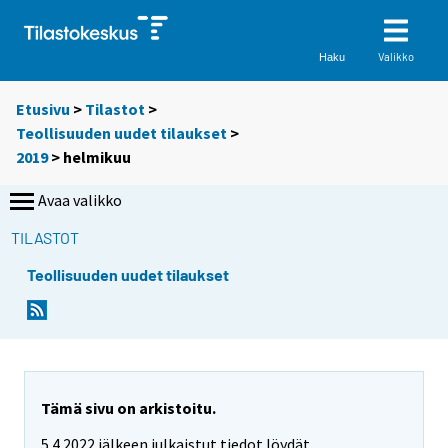
Valikko
Haku
Etusivu
>
Tilastot
>
Teollisuuden uudet tilaukset
>
2019
>
helmikuu
Avaa valikko
TILASTOT
Teollisuuden uudet tilaukset
Tämä sivu on arkistoitu.
5.4.2022 jälkeen julkaistut tiedot löydät