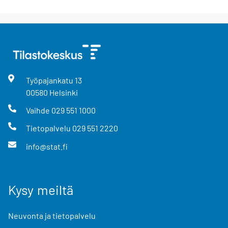
Työpajankatu
13
00580
Helsinki
Vaihde
029 551 1000
Tietopalvelu
029 551 2220
info@stat.fi
Kysy meiltä
Neuvonta ja tietopalvelu