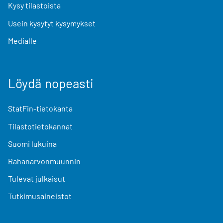
Kysy tilastoista
Usein kysytyt kysymykset
Medialle
Löydä nopeasti
StatFin-tietokanta
Tilastotietokannat
Suomi lukuina
Rahanarvonmuunnin
Tulevat julkaisut
Tutkimusaineistot