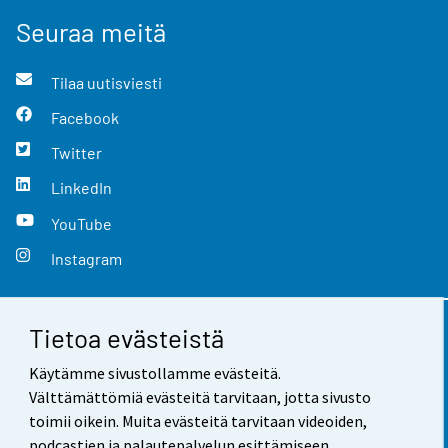
Seuraa meitä
Tilaa uutisviesti
Facebook
Twitter
LinkedIn
YouTube
Instagram
Tietoa evästeistä
Yhteystiedot
Käytämme sivustollamme evästeitä.
Palaute
Välttämättömiä evästeitä tarvitaan, jotta sivusto
toimii oikein. Muita evästeitä tarvitaan videoiden,
Käyttöehdot
podcastien ja palautepalvelun esittämiseen.