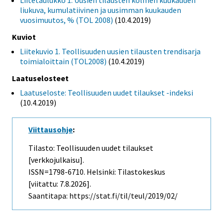
Liitetaulukko 1. Uusien tilausten kolmen kuukauden
liukuva, kumulatiivinen ja uusimman kuukauden
vuosimuutos, % (TOL 2008)
(10.4.2019)
Kuviot
Liitekuvio 1. Teollisuuden uusien tilausten trendisarja
toimialoittain (TOL2008)
(10.4.2019)
Laatuselosteet
Laatuseloste: Teollisuuden uudet tilaukset -indeksi
(10.4.2019)
Viittausohje
:
Tilasto: Teollisuuden uudet tilaukset
[verkkojulkaisu].
ISSN=1798-6710. Helsinki: Tilastokeskus
[viitattu: 7.8.2026].
Saantitapa: https://stat.fi/til/teul/2019/02/