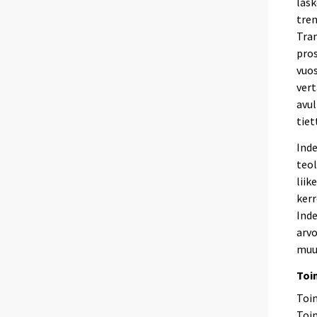
lask
tren
Tra
pros
vuos
vert
avul
tiet
Inde
teol
liik
kerr
Inde
arvo
muu
Toi
Toim
Toim