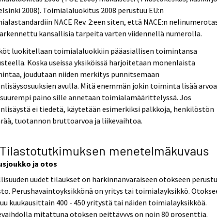
elsinki 2008). Toimialaluokitus 2008 perustuu EU:n
ialastandardiin NACE Rev. 2:een siten, että NACE:n nelinumerota
arkennettu kansallisia tarpeita varten viidennellä numerolla.
köt luokitellaan toimialaluokkiin pääasiallisen toimintansa
steella. Koska useissa yksiköissä harjoitetaan monenlaista
mintaa, joudutaan niiden merkitys punnitsemaan
nlisäysosuuksien avulla. Mitä enemmän jokin toiminta lisää arvoa
 suurempi paino sille annetaan toimialamäärittelyssä. Jos
nlisäystä ei tiedetä, käytetään esimerkiksi palkkoja, henkilöstön
ää, tuotannon bruttoarvoa ja liikevaihtoa.
 Tilastotutkimuksen menetelmäkuvaus
usjoukko ja otos
lisuuden uudet tilaukset on harkinnanvaraiseen otokseen perust
sto. Perushavaintoyksikkönä on yritys tai toimialayksikkö. Otoks
uu kuukausittain 400 - 450 yritystä tai näiden toimialayksikköä.
evaihdolla mitattuna otoksen peittävyys on noin 80 prosenttia.