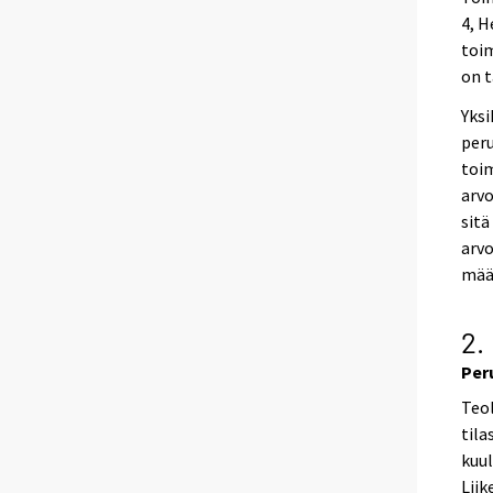
4, H
toim
on t
Yksi
peru
toi
arvo
sitä
arvo
määr
2.
Per
Teol
tila
kuul
Liik