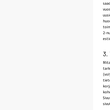
saad
vuo
uusi
huo
toim
2-n
esti
3.
Mita
tark
(vol
tiet
korj
kohd
Siv
sivu