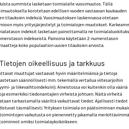
uista summista lasketaan toimialalle vuosimuutos. Tällä
simuutoksella korotetaan edellisen vuoden vastaavan kuukauden
en tilauksien indeksiä. Vuosimuutoksen laskennassa otetaan
mioon myös yritysjärjestelyt ja toimialojen muutokset. Karkea
ialatason indeksit lasketaan painottamalla ne toimialaluokituk
umerotason indekseistä. Painoina käytetään 2-numerotason
maatteja koko populaation uusien tilauksien arvosta.
 Tietojen oikeellisuus ja tarkkuus
ttavat muuttujat vastaavat hyvin määritelmiänsä ja tietoja
astetaan säännöllisesti mm. tekemällä vertailua viitesarjoihin
yymi- ja liikevaihtoindeksiin). Aineistossa voi kuitenkin olla vääriä
oja esimerkiksi tiedonantajien virheistä johtuen. Näitä virheitä
ataan tarkastamalla vääriltä vaikuttavat tiedot. Ajallisesti tiedot
istuvat täsmällisesti. Yrityksen toimiala on päätoiminnan mukai
utoimintojen vaikutusta on pienennetty jakamalla merkittävimm
toiminnot omiksi toimialayksiköikseen.