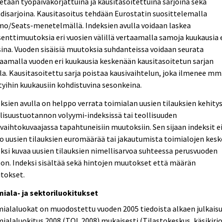
etaan työpäiväkorjattuina ja kausitasoitettuina sarjoina sekä
disarjoina. Kausitasoitus tehdään Eurostatin suosittelemalla
mo/Seats-menetelmällä. Indeksien avulla voidaan laskea
enttimuutoksia eri vuosien välillä vertaamalla samoja kuukausia 
ina. Vuoden sisäisiä muutoksia suhdanteissa voidaan seurata
aamalla vuoden eri kuukausia keskenään kausitasoitetun sarjan
la. Kausitasoitettu sarja poistaa kausivaihtelun, joka ilmenee mm
tyihin kuukausiin kohdistuvina sesonkeina.
ksien avulla on helppo verrata toimialan uusien tilauksien kehity
lisuustuotannon volyymi-indeksissä tai teollisuuden
evaihtokuvaajassa tapahtuneisiin muutoksiin. Sen sijaan indeksit e
o uusien tilauksien euromäärää tai jakautumista toimialojen kesk
ksi kuvaa uusien tilauksien nimellisarvoa suhteessa perusvuoden
on. Indeksi sisältää sekä hintojen muutokset että määrän
tokset.
miala- ja sektoriluokitukset
ialaluokat on muodostettu vuoden 2005 tiedoista alkaen julkais
ialaluokitus 2008 (TOL 2008) mukaisesti (Tilastokeskus, käsikirjo