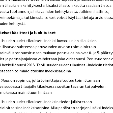
en tilauksien kehityksestä. Lisäksi tilaston kautta saadaan tietoa
vasta tuotannon ja liikevaihdon kehityksestä. Julkinen hallinto,
keinoelämä ja tutkimuslaitokset voivat käyttää tietoja arvioides
uden kehitystä.
keiset käsitteet ja luokitukset
lisuuden uudet tilaukset -indeksi kuvaa uusien tilauksien
llisarvoa suhteessa perusvuoden arvoon toimialoittain.
ainvälisten suositusten mukaan perusvuosina ovat 0- ja 5-päätty
et ja perusajanjaksoa vaihdetaan joka viides vuosi. Perusvuotena 
ä hetkellä vuosi 2015. Teollisuuden uudet tilaukset -indeksin tiedo
istetaan toimialoittaisina indeksisarjoina.
 tilaus
on sopimus, jolla toimittaja sitoutuu toimittamaan
vaisuudessa tilaajalle tilauksessa sovitun tavaran tai palvelun
imuksessa mainittuun hintaan.
lisuuden uudet tilaukset -indeksin tiedot julkistetaan
ialoittaisina indeksisarjoina. Alkuperäisten sarjojen lisäksi indeks