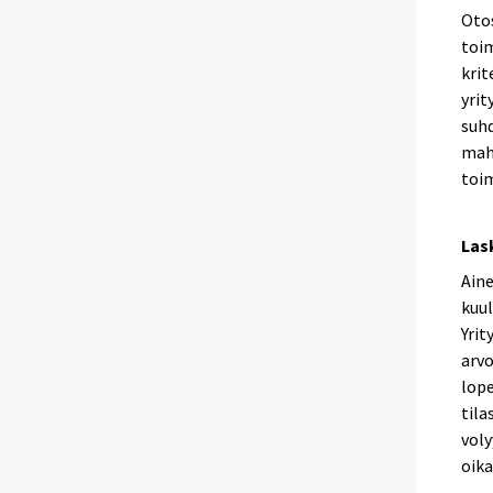
Otos
toi
krit
yrit
suhd
mahd
toim
Las
Aine
kuul
Yrit
arvo
lope
tila
voly
oika