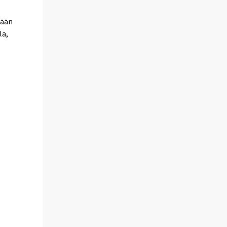
tään
la,