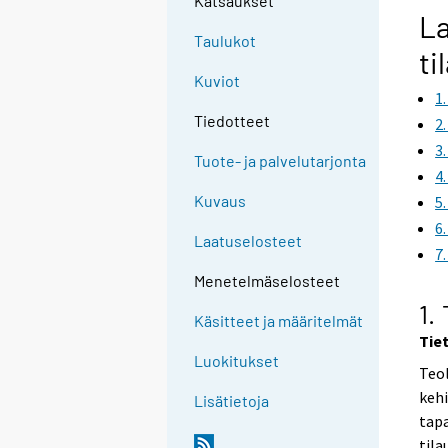
Katsaukset
La
Taulukot
ti
Kuviot
1
Tiedotteet
2
3
Tuote- ja palvelutarjonta
4
Kuvaus
5
6
Laatuselosteet
7
Menetelmäselosteet
1.
Käsitteet ja määritelmät
Tie
Luokitukset
Teol
kehi
Lisätietoja
tapa
tila