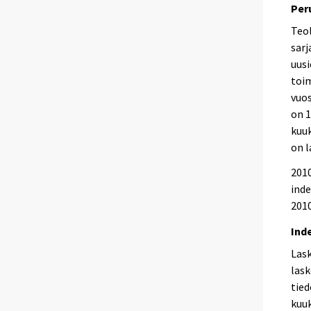
Per
Teol
sarj
uusi
toi
vuos
on 1
kuuk
on l
2010
inde
2010
Ind
Las
lask
tied
kuuk