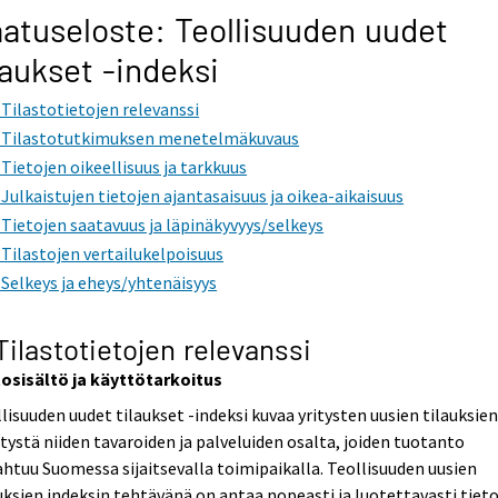
atuseloste: Teollisuuden uudet
laukset -indeksi
. Tilastotietojen relevanssi
. Tilastotutkimuksen menetelmäkuvaus
. Tietojen oikeellisuus ja tarkkuus
. Julkaistujen tietojen ajantasaisuus ja oikea-aikaisuus
. Tietojen saatavuus ja läpinäkyvyys/selkeys
. Tilastojen vertailukelpoisuus
. Selkeys ja eheys/yhtenäisyys
 Tilastotietojen relevanssi
tosisältö ja käyttötarkoitus
lisuuden uudet tilaukset -indeksi kuvaa yritysten uusien tilauksie
tystä niiden tavaroiden ja palveluiden osalta, joiden tuotanto
htuu Suomessa sijaitsevalla toimipaikalla. Teollisuuden uusien
uksien indeksin tehtävänä on antaa nopeasti ja luotettavasti tiet