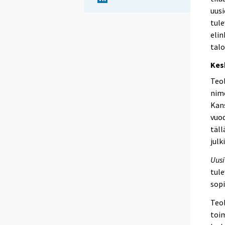
uusi
tule
elin
talo
Kes
Teol
nime
Kans
vuod
täll
julk
Uusi
tule
sop
Teol
toim