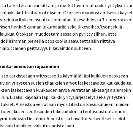
ta tarkistetaan vuosittain ja merkittävimmät uudet yritykset tai
mialayksiköt lisätään otokseen. Otoksen muodostamisessa käyte
eereinä yrityksen osuutta toimialan liikevaihdosta 3-numerotasol
yksen henkilökunnan lukumäärää sekä liikevaihto/työntekijä -
elukua. Otoksen muodostamisessa on pyritty siihen, että
ollisimman pienellä otoskoolla saavutettaisiin riittävä
ialoittainen peittävyys liikevaihdon suhteen.
kenta-aineiston rajaaminen
isto tarkistetaan yritystasolla käymällä läpi kaikkien otokseen
uvien yritysten uusien tilauksien arvot laskettavalta kuukaudelta.
yksen laskettavan kuukauden arvoa verrataan aikasarjan aiempiin
ihin. Lisäksi käydään läpi kaikki yritysjärjestelyt sekä yritysten
tukset. Aineistoa verrataan myös tilaston kuvausalueen muiden
stojen, kuten teollisuuden liikevaihdon ja teollisuustuotannon
ymi-indeksin tietoihin. Aineistossa havaitut virheelliset tiedot
istaan tai niiden vaikutus poistetaan.