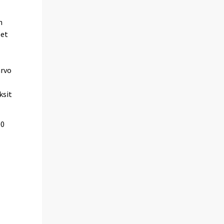
n
set
arvo
ksit
00