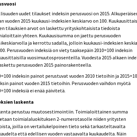
usvuosi
lisuuden uudet tilaukset indeksin perusvuosi on 2015. Alkuperäise
an vuoden 2015 kuukausi-indeksien keskiarvo on 100. Kuukausittai
en tilauksien arvot on laskettu yrityskohtaisista tiedoista
mialoittain yhteen. Kuukausisumma on jaettu perusvuoden
ikeskiarvolla ja kerrottu sadalla, jolloin kuukausi-indeksien keski
00. Perusvuoden indeksiä on viety taaksepäin 2010=100 indeksin
ausittaisilla vuosimuutosprosenteilla. Vuodesta 2015 alkaen inde
askettu perusvuoden 2015 painorakenteella.
=100 indeksin painot perustuvat vuoden 2010 tietoihin ja 2015=1
ksin painot vuoden 2015 tietoihin. Perusvuoden vaihdon myötä
=100 indeksiä ei enää päivitetä.
eksien laskenta
kenta perustuu muutosestimointiin. Toimialoittainen summa
etaan toimialaluokituksen 2-numerotasolle niiden yritysten
oista, joilla on vertailukelpoinen tieto sekä tarkasteltavalta
audelta että edellisen vuoden vastaavalta kuukaudelta. Näin