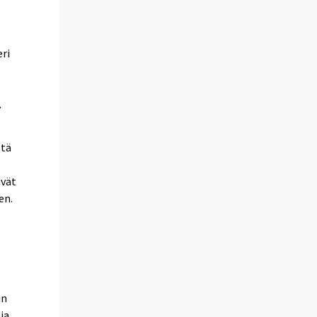
eri
.
stä
ivät
en.
un
ja