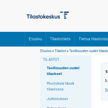
Etusivu
Tilastotieto
Tietoa tilastoist
Etusivu
>
Tilastot
>
Teollisuuden uudet tilauk
TILASTOT
Teollisuuden uudet
T
tilaukset
5
Muutoksia tässä
tilastossa
S
Julkistukset