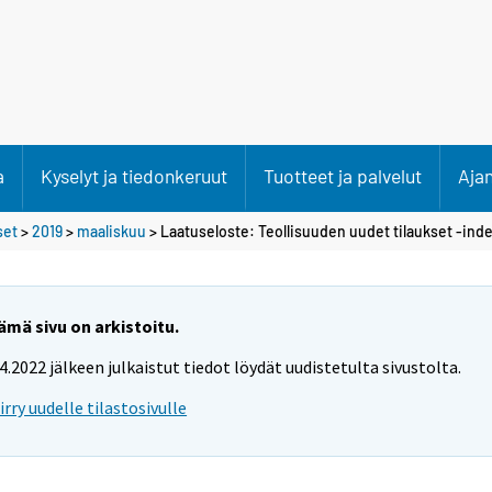
a
Kyselyt ja tiedonkeruut
Tuotteet ja palvelut
Aja
set
>
2019
>
maaliskuu
> Laatuseloste: Teollisuuden uudet tilaukset -ind
ämä sivu on arkistoitu.
.4.2022 jälkeen julkaistut tiedot löydät uudistetulta sivustolta.
iirry uudelle tilastosivulle