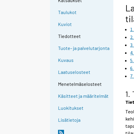
Katsaukset
La
Taulukot
ti
Kuviot
1
Tiedotteet
2
3
Tuote- ja palvelutarjonta
4
Kuvaus
5
6
Laatuselosteet
7
Menetelmäselosteet
1.
Käsitteet ja määritelmät
Tie
Luokitukset
Teol
kehi
Lisätietoja
tapa
tila