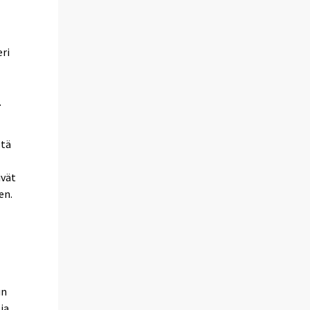
eri
.
stä
ivät
en.
un
ja