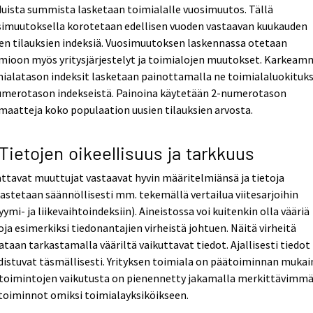
uista summista lasketaan toimialalle vuosimuutos. Tällä
simuutoksella korotetaan edellisen vuoden vastaavan kuukauden
en tilauksien indeksiä. Vuosimuutoksen laskennassa otetaan
mioon myös yritysjärjestelyt ja toimialojen muutokset. Karkea
ialatason indeksit lasketaan painottamalla ne toimialaluokituk
umerotason indekseistä. Painoina käytetään 2-numerotason
maatteja koko populaation uusien tilauksien arvosta.
 Tietojen oikeellisuus ja tarkkuus
ttavat muuttujat vastaavat hyvin määritelmiänsä ja tietoja
astetaan säännöllisesti mm. tekemällä vertailua viitesarjoihin
yymi- ja liikevaihtoindeksiin). Aineistossa voi kuitenkin olla vääriä
oja esimerkiksi tiedonantajien virheistä johtuen. Näitä virheitä
ataan tarkastamalla vääriltä vaikuttavat tiedot. Ajallisesti tiedot
istuvat täsmällisesti. Yrityksen toimiala on päätoiminnan mukai
utoimintojen vaikutusta on pienennetty jakamalla merkittävimm
toiminnot omiksi toimialayksiköikseen.