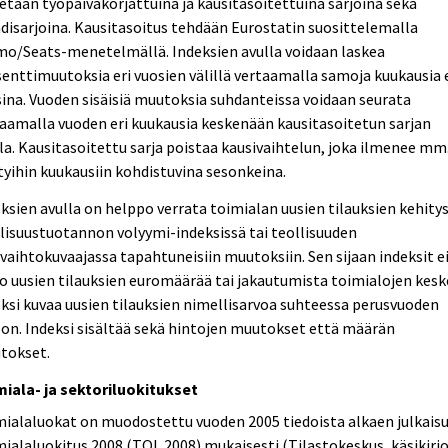
etaan työpäiväkorjattuina ja kausitasoitettuina sarjoina sekä
disarjoina. Kausitasoitus tehdään Eurostatin suosittelemalla
mo/Seats-menetelmällä. Indeksien avulla voidaan laskea
enttimuutoksia eri vuosien välillä vertaamalla samoja kuukausia 
ina. Vuoden sisäisiä muutoksia suhdanteissa voidaan seurata
aamalla vuoden eri kuukausia keskenään kausitasoitetun sarjan
la. Kausitasoitettu sarja poistaa kausivaihtelun, joka ilmenee mm
tyihin kuukausiin kohdistuvina sesonkeina.
ksien avulla on helppo verrata toimialan uusien tilauksien kehity
lisuustuotannon volyymi-indeksissä tai teollisuuden
evaihtokuvaajassa tapahtuneisiin muutoksiin. Sen sijaan indeksit e
o uusien tilauksien euromäärää tai jakautumista toimialojen kesk
ksi kuvaa uusien tilauksien nimellisarvoa suhteessa perusvuoden
on. Indeksi sisältää sekä hintojen muutokset että määrän
tokset.
miala- ja sektoriluokitukset
ialaluokat on muodostettu vuoden 2005 tiedoista alkaen julkais
ialaluokitus 2008 (TOL 2008) mukaisesti (Tilastokeskus, käsikirjo