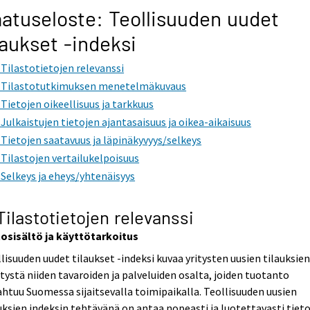
atuseloste: Teollisuuden uudet
laukset -indeksi
. Tilastotietojen relevanssi
. Tilastotutkimuksen menetelmäkuvaus
. Tietojen oikeellisuus ja tarkkuus
. Julkaistujen tietojen ajantasaisuus ja oikea-aikaisuus
. Tietojen saatavuus ja läpinäkyvyys/selkeys
. Tilastojen vertailukelpoisuus
. Selkeys ja eheys/yhtenäisyys
 Tilastotietojen relevanssi
tosisältö ja käyttötarkoitus
lisuuden uudet tilaukset -indeksi kuvaa yritysten uusien tilauksie
tystä niiden tavaroiden ja palveluiden osalta, joiden tuotanto
htuu Suomessa sijaitsevalla toimipaikalla. Teollisuuden uusien
uksien indeksin tehtävänä on antaa nopeasti ja luotettavasti tiet