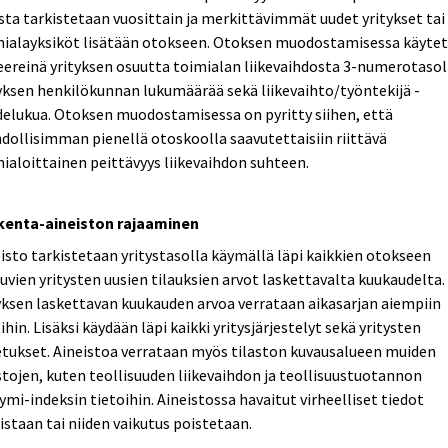
ta tarkistetaan vuosittain ja merkittävimmät uudet yritykset tai
mialayksiköt lisätään otokseen. Otoksen muodostamisessa käyte
eereinä yrityksen osuutta toimialan liikevaihdosta 3-numerotasol
yksen henkilökunnan lukumäärää sekä liikevaihto/työntekijä -
elukua. Otoksen muodostamisessa on pyritty siihen, että
ollisimman pienellä otoskoolla saavutettaisiin riittävä
ialoittainen peittävyys liikevaihdon suhteen.
kenta-aineiston rajaaminen
isto tarkistetaan yritystasolla käymällä läpi kaikkien otokseen
uvien yritysten uusien tilauksien arvot laskettavalta kuukaudelta.
yksen laskettavan kuukauden arvoa verrataan aikasarjan aiempiin
ihin. Lisäksi käydään läpi kaikki yritysjärjestelyt sekä yritysten
tukset. Aineistoa verrataan myös tilaston kuvausalueen muiden
stojen, kuten teollisuuden liikevaihdon ja teollisuustuotannon
ymi-indeksin tietoihin. Aineistossa havaitut virheelliset tiedot
istaan tai niiden vaikutus poistetaan.