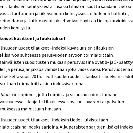
en tilauksien kehityksestä. Lisäksi tilaston kautta saadaan tietoa
vasta tuotannon ja liikevaihdon kehityksestä. Julkinen hallinto,
keinoelämä ja tutkimuslaitokset voivat käyttää tietoja arvioides
uden kehitystä.
keiset käsitteet ja luokitukset
lisuuden uudet tilaukset -indeksi kuvaa uusien tilauksien
llisarvoa suhteessa perusvuoden arvoon toimialoittain.
ainvälisten suositusten mukaan perusvuosina ovat 0- ja 5-päätty
et ja perusajanjaksoa vaihdetaan joka viides vuosi. Perusvuotena 
ä hetkellä vuosi 2015. Teollisuuden uudet tilaukset -indeksin tiedo
istetaan toimialoittaisina indeksisarjoina.
 tilaus
on sopimus, jolla toimittaja sitoutuu toimittamaan
vaisuudessa tilaajalle tilauksessa sovitun tavaran tai palvelun
imuksessa mainittuun hintaan.
lisuuden uudet tilaukset -indeksin tiedot julkistetaan
ialoittaisina indeksisarjoina. Alkuperäisten sarjojen lisäksi indeks