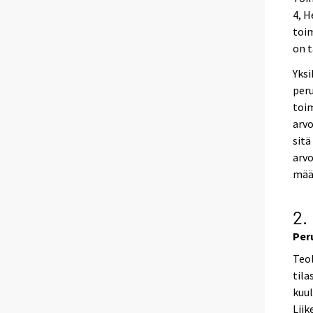
4, H
toim
on t
Yksi
peru
toi
arvo
sitä
arvo
määr
2.
Per
Teol
tila
kuul
Liik