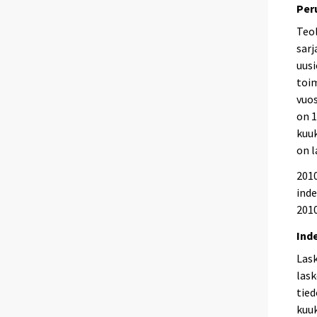
Per
Teol
sarj
uusi
toi
vuos
on 1
kuuk
on l
2010
inde
2010
Ind
Las
lask
tied
kuuk