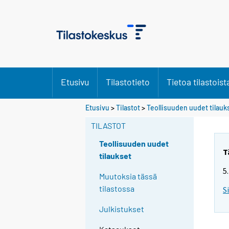
Etusivu
Tilastotieto
Tietoa tilastoist
Etusivu
>
Tilastot
>
Teollisuuden uudet tilauk
TILASTOT
Teollisuuden uudet
T
tilaukset
5
Muutoksia tässä
tilastossa
S
Julkistukset