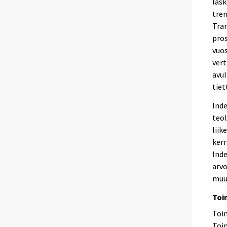
lask
tren
Tra
pros
vuos
vert
avul
tiet
Inde
teol
liik
kerr
Inde
arvo
muu
Toi
Toim
Toim