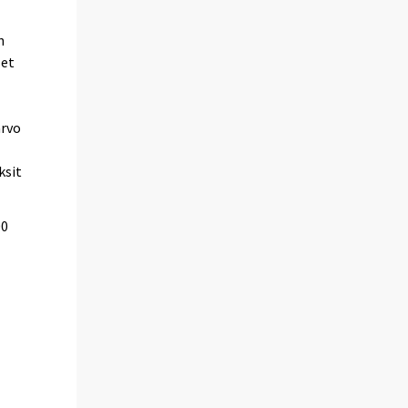
n
set
arvo
ksit
00