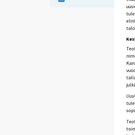
uusi
tule
elin
talo
Kes
Teol
nime
Kans
vuod
täll
julk
Uusi
tule
sop
Teol
toim