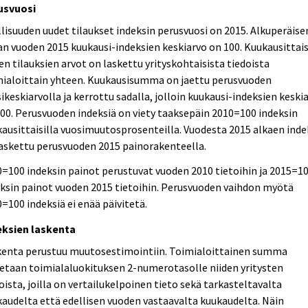
usvuosi
lisuuden uudet tilaukset indeksin perusvuosi on 2015. Alkuperäise
an vuoden 2015 kuukausi-indeksien keskiarvo on 100. Kuukausittai
en tilauksien arvot on laskettu yrityskohtaisista tiedoista
mialoittain yhteen. Kuukausisumma on jaettu perusvuoden
ikeskiarvolla ja kerrottu sadalla, jolloin kuukausi-indeksien keski
00. Perusvuoden indeksiä on viety taaksepäin 2010=100 indeksin
ausittaisilla vuosimuutosprosenteilla. Vuodesta 2015 alkaen inde
askettu perusvuoden 2015 painorakenteella.
=100 indeksin painot perustuvat vuoden 2010 tietoihin ja 2015=1
ksin painot vuoden 2015 tietoihin. Perusvuoden vaihdon myötä
=100 indeksiä ei enää päivitetä.
eksien laskenta
kenta perustuu muutosestimointiin. Toimialoittainen summa
etaan toimialaluokituksen 2-numerotasolle niiden yritysten
oista, joilla on vertailukelpoinen tieto sekä tarkasteltavalta
audelta että edellisen vuoden vastaavalta kuukaudelta. Näin