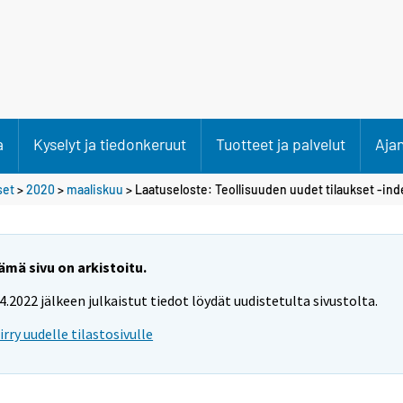
a
Kyselyt ja tiedonkeruut
Tuotteet ja palvelut
Aja
set
>
2020
>
maaliskuu
> Laatuseloste: Teollisuuden uudet tilaukset -ind
ämä sivu on arkistoitu.
.4.2022 jälkeen julkaistut tiedot löydät uudistetulta sivustolta.
iirry uudelle tilastosivulle