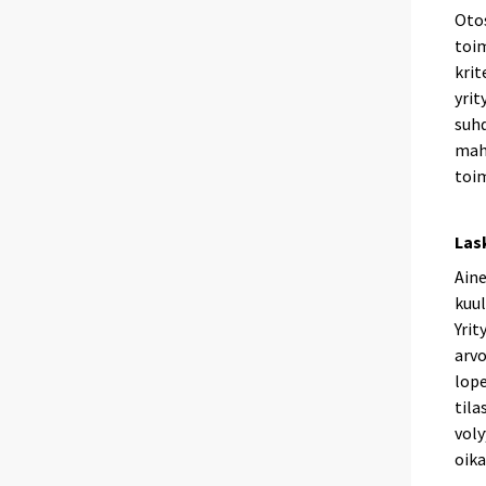
Otos
toi
krit
yrit
suhd
mahd
toim
Las
Aine
kuul
Yrit
arvo
lope
tila
voly
oika