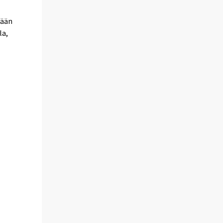
tään
la,