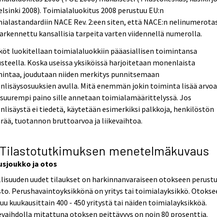
elsinki 2008). Toimialaluokitus 2008 perustuu EU:n
ialastandardiin NACE Rev. 2:een siten, että NACE:n nelinumerota
arkennettu kansallisia tarpeita varten viidennellä numerolla.
köt luokitellaan toimialaluokkiin pääasiallisen toimintansa
steella. Koska useissa yksiköissä harjoitetaan monenlaista
mintaa, joudutaan niiden merkitys punnitsemaan
nlisäysosuuksien avulla. Mitä enemmän jokin toiminta lisää arvoa
 suurempi paino sille annetaan toimialamäärittelyssä. Jos
nlisäystä ei tiedetä, käytetään esimerkiksi palkkoja, henkilöstön
ää, tuotannon bruttoarvoa ja liikevaihtoa.
 Tilastotutkimuksen menetelmäkuvaus
usjoukko ja otos
lisuuden uudet tilaukset on harkinnanvaraiseen otokseen perust
sto. Perushavaintoyksikkönä on yritys tai toimialayksikkö. Otoks
uu kuukausittain 400 - 450 yritystä tai näiden toimialayksikköä.
evaihdolla mitattuna otoksen peittävyys on noin 80 prosenttia.