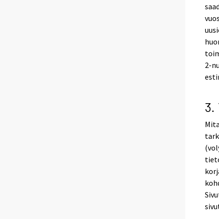
saad
vuo
uusi
huo
toim
2-n
esti
3.
Mita
tark
(vol
tiet
korj
kohd
Siv
sivu