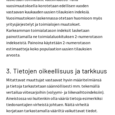
vuosimuutoksella korotetaan edellisen vuoden
vastaavan kuukauden uusien tilauksien indeksiä.
Vuosimuutoksen laskennassa otetaan huomioon myös
yritysjärjestelyt ja toimialojen muutokset.
Karkeamman toimialatason indeksit lasketaan
painottamalla ne toimialaluokituksen 2-numerotason
indekseistä. Painoina käytetään 2-numerotason
estimaatteja koko populaation uusien tilauksien
arvosta.
3. Tietojen oikeellisuus ja tarkkuus
Mitattavat muuttujat vastaavat hyvin määritelmiänsä
ja tietoja tarkastetaan säännöllisesti mm. tekemällä
vertailua viitesarjoihin (volyymi- ja liikevaihtoindeksiin).
Aineistossa voi kuitenkin olla vääriä tietoja esimerkiksi
tiedonantajien virheistä johtuen. Näitä virheitä
korjataan tarkastamalla vääriltä vaikuttavat tiedot.