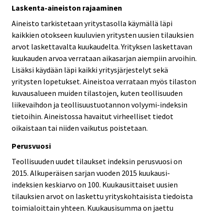
Laskenta-aineiston rajaaminen
Aineisto tarkistetaan yritystasolla käymällä läpi
kaikkien otokseen kuuluvien yritysten uusien tilauksien
arvot laskettavalta kuukaudelta. Yrityksen laskettavan
kuukauden arvoa verrataan aikasarjan aiempiin arvoihin.
Lisäksi käydään läpi kaikki yritysjärjestelyt sekä
yritysten lopetukset. Aineistoa verrataan myös tilaston
kuvausalueen muiden tilastojen, kuten teollisuuden
liikevaihdon ja teollisuustuotannon volyymi-indeksin
tietoihin. Aineistossa havaitut virheelliset tiedot
oikaistaan tai niiden vaikutus poistetaan.
Perusvuosi
Teollisuuden uudet tilaukset indeksin perusvuosi on
2015. Alkuperäisen sarjan vuoden 2015 kuukausi-
indeksien keskiarvo on 100. Kuukausittaiset uusien
tilauksien arvot on laskettu yrityskohtaisista tiedoista
toimialoittain yhteen. Kuukausisumma on jaettu