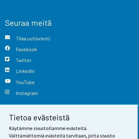
Seuraa meitä
Tilaa uutisviesti
Facebook
Twitter
LinkedIn
YouTube
Instagram
Tietoa evästeistä
Yhteystiedot
Käytämme sivustollamme evästeitä.
Palaute
Välttämättömiä evästeitä tarvitaan, jotta sivusto