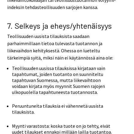
liikevaihtokuvaajan tai teollisuustuotannon volyymi-
indeksin tehdasteollisuuden sarjojen kanssa.
7. Selkeys ja eheys/yhtenäisyys
Teollisuuden uusista tilauksista saadaan
parhaimmillaan tietoa tulevasta tuotannon ja
liikevaihdon kehityksestä. Ohessa on lueteltu
tärkeimpiä syitä, miksi näin ei käytännössä aina ole:
Teollisuuden uusissa tilauksissa kirjataan vain
tapahtumat, joiden tuotanto on suunniteltu
tapahtuvan Suomessa, mutta liikevaihtoon
voidaan kirjata myös myynnit Suomen rajojen
ulkopuolella tapahtuneesta tuotannosta.
Peruuntuneita tilauksia ei vähennetä uusista
tilauksista.
Myynti varastosta: koska tuote on jo tehty, eivät
uudet tilaukset ennakoi millään lailla tuotantoa.