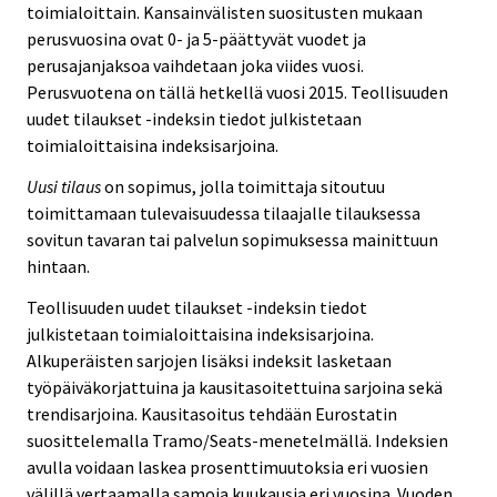
toimialoittain. Kansainvälisten suositusten mukaan
perusvuosina ovat 0- ja 5-päättyvät vuodet ja
perusajanjaksoa vaihdetaan joka viides vuosi.
Perusvuotena on tällä hetkellä vuosi 2015. Teollisuuden
uudet tilaukset -indeksin tiedot julkistetaan
toimialoittaisina indeksisarjoina.
Uusi tilaus
on sopimus, jolla toimittaja sitoutuu
toimittamaan tulevaisuudessa tilaajalle tilauksessa
sovitun tavaran tai palvelun sopimuksessa mainittuun
hintaan.
Teollisuuden uudet tilaukset -indeksin tiedot
julkistetaan toimialoittaisina indeksisarjoina.
Alkuperäisten sarjojen lisäksi indeksit lasketaan
työpäiväkorjattuina ja kausitasoitettuina sarjoina sekä
trendisarjoina. Kausitasoitus tehdään Eurostatin
suosittelemalla Tramo/Seats-menetelmällä. Indeksien
avulla voidaan laskea prosenttimuutoksia eri vuosien
välillä vertaamalla samoja kuukausia eri vuosina. Vuoden