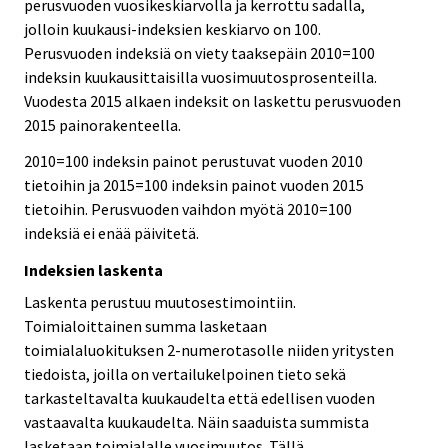
perusvuoden vuosikeskiarvolla ja kerrottu sadalla,
jolloin kuukausi-indeksien keskiarvo on 100.
Perusvuoden indeksiä on viety taaksepäin 2010=100
indeksin kuukausittaisilla vuosimuutosprosenteilla.
Vuodesta 2015 alkaen indeksit on laskettu perusvuoden
2015 painorakenteella.
2010=100 indeksin painot perustuvat vuoden 2010
tietoihin ja 2015=100 indeksin painot vuoden 2015
tietoihin. Perusvuoden vaihdon myötä 2010=100
indeksiä ei enää päivitetä.
Indeksien laskenta
Laskenta perustuu muutosestimointiin.
Toimialoittainen summa lasketaan
toimialaluokituksen 2-numerotasolle niiden yritysten
tiedoista, joilla on vertailukelpoinen tieto sekä
tarkasteltavalta kuukaudelta että edellisen vuoden
vastaavalta kuukaudelta. Näin saaduista summista
lasketaan toimialalle vuosimuutos. Tällä