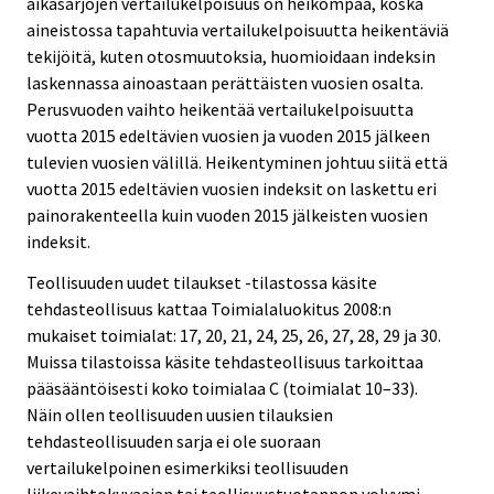
aikasarjojen vertailukelpoisuus on heikompaa, koska
aineistossa tapahtuvia vertailukelpoisuutta heikentäviä
tekijöitä, kuten otosmuutoksia, huomioidaan indeksin
laskennassa ainoastaan perättäisten vuosien osalta.
Perusvuoden vaihto heikentää vertailukelpoisuutta
vuotta 2015 edeltävien vuosien ja vuoden 2015 jälkeen
tulevien vuosien välillä. Heikentyminen johtuu siitä että
vuotta 2015 edeltävien vuosien indeksit on laskettu eri
painorakenteella kuin vuoden 2015 jälkeisten vuosien
indeksit.
Teollisuuden uudet tilaukset -tilastossa käsite
tehdasteollisuus kattaa Toimialaluokitus 2008:n
mukaiset toimialat: 17, 20, 21, 24, 25, 26, 27, 28, 29 ja 30.
Muissa tilastoissa käsite tehdasteollisuus tarkoittaa
pääsääntöisesti koko toimialaa C (toimialat 10–33).
Näin ollen teollisuuden uusien tilauksien
tehdasteollisuuden sarja ei ole suoraan
vertailukelpoinen esimerkiksi teollisuuden