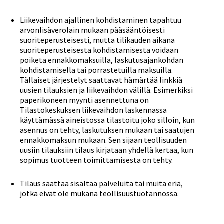
Liikevaihdon ajallinen kohdistaminen tapahtuu
arvonlisäverolain mukaan pääsääntöisesti
suoriteperusteisesti, mutta tilikauden aikana
suoriteperusteisesta kohdistamisesta voidaan
poiketa ennakkomaksuilla, laskutusajankohdan
kohdistamisella tai porrastetuilla maksuilla.
Tällaiset järjestelyt saattavat hämärtää linkkiä
uusien tilauksien ja liikevaihdon välillä. Esimerkiksi
paperikoneen myynti asennettuna on
Tilastokeskuksen liikevaihdon laskennassa
käyttämässä aineistossa tilastoitu joko silloin, kun
asennus on tehty, laskutuksen mukaan tai saatujen
ennakkomaksun mukaan. Sen sijaan teollisuuden
uusiin tilauksiin tilaus kirjataan yhdellä kertaa, kun
sopimus tuotteen toimittamisesta on tehty.
Tilaus saattaa sisältää palveluita tai muita eriä,
jotka eivät ole mukana teollisuustuotannossa.