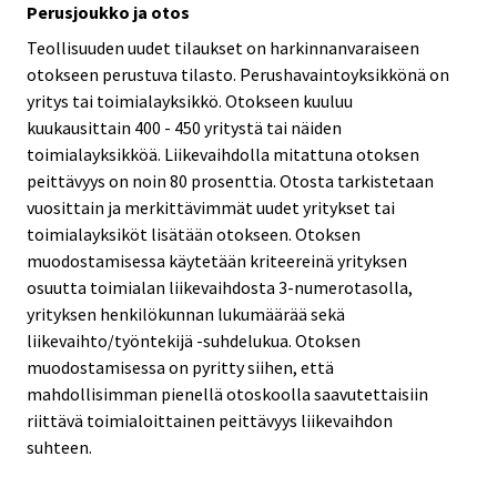
Perusjoukko ja otos
Teollisuuden uudet tilaukset on harkinnanvaraiseen
otokseen perustuva tilasto. Perushavaintoyksikkönä on
yritys tai toimialayksikkö. Otokseen kuuluu
kuukausittain 400 - 450 yritystä tai näiden
toimialayksikköä. Liikevaihdolla mitattuna otoksen
peittävyys on noin 80 prosenttia. Otosta tarkistetaan
vuosittain ja merkittävimmät uudet yritykset tai
toimialayksiköt lisätään otokseen. Otoksen
muodostamisessa käytetään kriteereinä yrityksen
osuutta toimialan liikevaihdosta 3-numerotasolla,
yrityksen henkilökunnan lukumäärää sekä
liikevaihto/työntekijä -suhdelukua. Otoksen
muodostamisessa on pyritty siihen, että
mahdollisimman pienellä otoskoolla saavutettaisiin
riittävä toimialoittainen peittävyys liikevaihdon
suhteen.