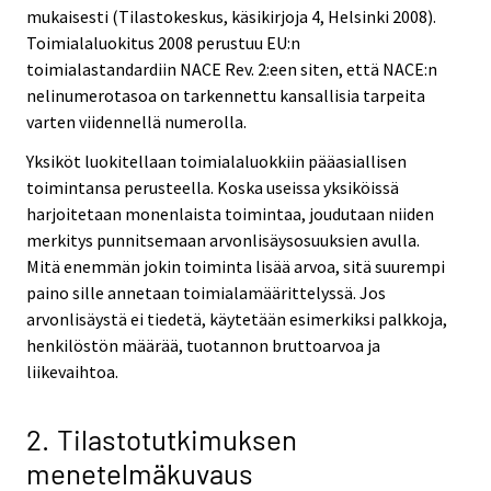
mukaisesti (Tilastokeskus, käsikirjoja 4, Helsinki 2008).
Toimialaluokitus 2008 perustuu EU:n
toimialastandardiin NACE Rev. 2:een siten, että NACE:n
nelinumerotasoa on tarkennettu kansallisia tarpeita
varten viidennellä numerolla.
Yksiköt luokitellaan toimialaluokkiin pääasiallisen
toimintansa perusteella. Koska useissa yksiköissä
harjoitetaan monenlaista toimintaa, joudutaan niiden
merkitys punnitsemaan arvonlisäysosuuksien avulla.
Mitä enemmän jokin toiminta lisää arvoa, sitä suurempi
paino sille annetaan toimialamäärittelyssä. Jos
arvonlisäystä ei tiedetä, käytetään esimerkiksi palkkoja,
henkilöstön määrää, tuotannon bruttoarvoa ja
liikevaihtoa.
2. Tilastotutkimuksen
menetelmäkuvaus