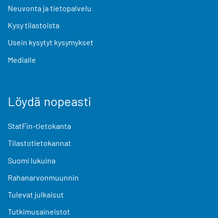
Neuvonta ja tietopalvelu
Kysy tilastoista
Usein kysytyt kysymykset
Medialle
Löydä nopeasti
StatFin-tietokanta
Tilastotietokannat
Suomi lukuina
Rahanarvonmuunnin
Tulevat julkaisut
Tutkimusaineistot