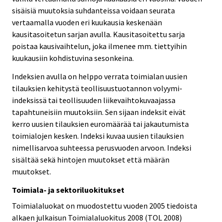
sisäisiä muutoksia suhdanteissa voidaan seurata
vertaamalla vuoden eri kuukausia keskenään
kausitasoitetun sarjan avulla. Kausitasoitettu sarja
poistaa kausivaihtelun, joka ilmenee mm. tiettyihin
kuukausiin kohdistuvina sesonkeina.
Indeksien avulla on helppo verrata toimialan uusien
tilauksien kehitystä teollisuustuotannon volyymi-
indeksissä tai teollisuuden liikevaihtokuvaajassa
tapahtuneisiin muutoksiin. Sen sijaan indeksit eivät
kerro uusien tilauksien euromäärää tai jakautumista
toimialojen kesken. Indeksi kuvaa uusien tilauksien
nimellisarvoa suhteessa perusvuoden arvoon. Indeksi
sisältää sekä hintojen muutokset että määrän
muutokset.
Toimiala- ja sektoriluokitukset
Toimialaluokat on muodostettu vuoden 2005 tiedoista
alkaen julkaisun Toimialaluokitus 2008 (TOL 2008)