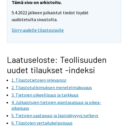
Tämä sivu on arkistoitu.
5.4.2022 jälkeen julkaistut tiedot löydät
uudistetulta sivustolta.
Siirry uudelle tilastosivulle
Laatuseloste: Teollisuuden
uudet tilaukset -indeksi
1. Tilastotietojen relevanssi
2. Tilastotutkimuksen menetelmäkuvaus
3. Tietojen oikeellisuus ja tarkkuus
4. Julkaistujen tietojen ajantasaisuus ja oikea-
aikaisuus
5. Tietojen saatavuus ja läpinäkyvyys/selkeys
6. Tilastojen vertailukelpoisuus