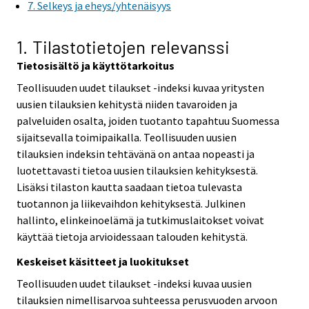
7. Selkeys ja eheys/yhtenäisyys
1. Tilastotietojen relevanssi
Tietosisältö ja käyttötarkoitus
Teollisuuden uudet tilaukset -indeksi kuvaa yritysten
uusien tilauksien kehitystä niiden tavaroiden ja
palveluiden osalta, joiden tuotanto tapahtuu Suomessa
sijaitsevalla toimipaikalla. Teollisuuden uusien
tilauksien indeksin tehtävänä on antaa nopeasti ja
luotettavasti tietoa uusien tilauksien kehityksestä.
Lisäksi tilaston kautta saadaan tietoa tulevasta
tuotannon ja liikevaihdon kehityksestä. Julkinen
hallinto, elinkeinoelämä ja tutkimuslaitokset voivat
käyttää tietoja arvioidessaan talouden kehitystä.
Keskeiset käsitteet ja luokitukset
Teollisuuden uudet tilaukset -indeksi kuvaa uusien
tilauksien nimellisarvoa suhteessa perusvuoden arvoon