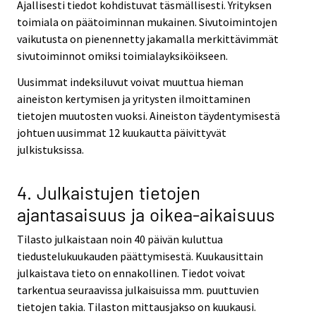
Ajallisesti tiedot kohdistuvat täsmällisesti. Yrityksen
toimiala on päätoiminnan mukainen. Sivutoimintojen
vaikutusta on pienennetty jakamalla merkittävimmät
sivutoiminnot omiksi toimialayksiköikseen.
Uusimmat indeksiluvut voivat muuttua hieman
aineiston kertymisen ja yritysten ilmoittaminen
tietojen muutosten vuoksi. Aineiston täydentymisestä
johtuen uusimmat 12 kuukautta päivittyvät
julkistuksissa.
4. Julkaistujen tietojen
ajantasaisuus ja oikea-aikaisuus
Tilasto julkaistaan noin 40 päivän kuluttua
tiedustelukuukauden päättymisestä. Kuukausittain
julkaistava tieto on ennakollinen. Tiedot voivat
tarkentua seuraavissa julkaisuissa mm. puuttuvien
tietojen takia. Tilaston mittausjakso on kuukausi.