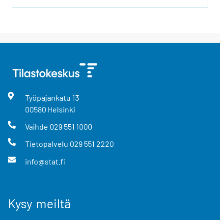
Työpajankatu
13
00580
Helsinki
Vaihde
029 551 1000
Tietopalvelu
029 551 2220
info@stat.fi
Kysy meiltä