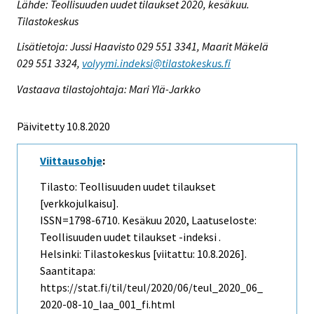
Lähde: Teollisuuden uudet tilaukset 2020, kesäkuu.
Tilastokeskus
Lisätietoja: Jussi Haavisto 029 551 3341, Maarit Mäkelä
029 551 3324,
volyymi.indeksi@tilastokeskus.fi
Vastaava tilastojohtaja: Mari Ylä-Jarkko
Päivitetty 10.8.2020
Viittausohje
:
Tilasto: Teollisuuden uudet tilaukset
[verkkojulkaisu].
ISSN=1798-6710.
Kesäkuu
2020, Laatuseloste:
Teollisuuden uudet tilaukset -indeksi .
Helsinki: Tilastokeskus [viitattu: 10.8.2026].
Saantitapa:
https://stat.fi/til/teul/2020/06/teul_2020_06_
2020-08-10_laa_001_fi.html