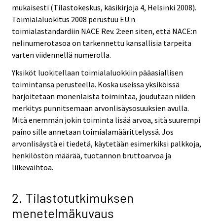
mukaisesti (Tilastokeskus, käsikirjoja 4, Helsinki 2008).
Toimialaluokitus 2008 perustuu EU:n
toimialastandardiin NACE Rev. 2:een siten, että NACE:n
nelinumerotasoa on tarkennettu kansallisia tarpeita
varten viidennellä numerolla.
Yksiköt luokitellaan toimialaluokkiin pääasiallisen
toimintansa perusteella. Koska useissa yksiköissä
harjoitetaan monenlaista toimintaa, joudutaan niiden
merkitys punnitsemaan arvonlisäysosuuksien avulla.
Mitä enemmän jokin toiminta lisää arvoa, sitä suurempi
paino sille annetaan toimialamäärittelyssä. Jos
arvonlisäystä ei tiedetä, käytetään esimerkiksi palkkoja,
henkilöstön määrää, tuotannon bruttoarvoa ja
liikevaihtoa.
2. Tilastotutkimuksen
menetelmäkuvaus