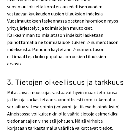
vuosimuutoksella korotetaan edellisen vuoden
vastaavan kuukauden uusien tilauksien indeksiä.
Vuosimuutoksen laskennassa otetaan huomioon myös
yritysjärjestelyt ja toimialojen muutokset.
Karkeamman toimialatason indeksit lasketaan
painottamalla ne toimialaluokituksen 2-numerotason
indekseistä. Painoina käytetään 2-numerotason
estimaatteja koko populaation uusien tilauksien
arvosta.
3. Tietojen oikeellisuus ja tarkkuus
Mitattavat muuttujat vastaavat hyvin määritelmiänsä
ja tietoja tarkastetaan säännöllisesti mm. tekemällä
vertailua viitesarjoihin (volyymi- ja liikevaihtoindeksiin).
Aineistossa voi kuitenkin olla vääriä tietoja esimerkiksi
tiedonantajien virheistä johtuen. Näitä virheitä
korjataan tarkastamalla vääriltä vaikuttavat tiedot.