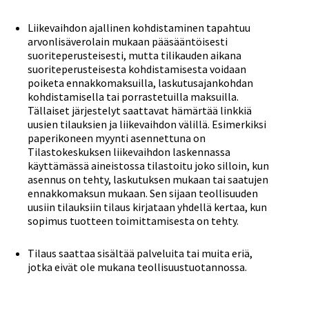
Liikevaihdon ajallinen kohdistaminen tapahtuu
arvonlisäverolain mukaan pääsääntöisesti
suoriteperusteisesti, mutta tilikauden aikana
suoriteperusteisesta kohdistamisesta voidaan
poiketa ennakkomaksuilla, laskutusajankohdan
kohdistamisella tai porrastetuilla maksuilla.
Tällaiset järjestelyt saattavat hämärtää linkkiä
uusien tilauksien ja liikevaihdon välillä. Esimerkiksi
paperikoneen myynti asennettuna on
Tilastokeskuksen liikevaihdon laskennassa
käyttämässä aineistossa tilastoitu joko silloin, kun
asennus on tehty, laskutuksen mukaan tai saatujen
ennakkomaksun mukaan. Sen sijaan teollisuuden
uusiin tilauksiin tilaus kirjataan yhdellä kertaa, kun
sopimus tuotteen toimittamisesta on tehty.
Tilaus saattaa sisältää palveluita tai muita eriä,
jotka eivät ole mukana teollisuustuotannossa.