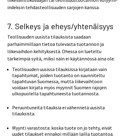
liikevaihtokuvaajan tai teollisuustuotannon volyymi-
indeksin tehdasteollisuuden sarjojen kanssa.
7. Selkeys ja eheys/yhtenäisyys
Teollisuuden uusista tilauksista saadaan
parhaimmillaan tietoa tulevasta tuotannon ja
liikevaihdon kehityksestä. Ohessa on lueteltu
tärkeimpiä syitä, miksi näin ei käytännössä aina ole:
Teollisuuden uusissa tilauksissa kirjataan vain
tapahtumat, joiden tuotanto on suunniteltu
tapahtuvan Suomessa, mutta liikevaihtoon
voidaan kirjata myös myynnit Suomen rajojen
ulkopuolella tapahtuneesta tuotannosta.
Peruuntuneita tilauksia ei vähennetä uusista
tilauksista.
Myynti varastosta: koska tuote on jo tehty, eivät
uudet tilaukset ennakoi millään lailla tuotantoa.