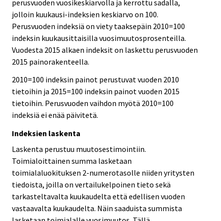
perusvuoden vuosikeskiarvolla ja kerrottu sadalla,
jolloin kuukausi-indeksien keskiarvo on 100.
Perusvuoden indeksiä on viety taaksepäin 2010=100
indeksin kuukausittaisilla vuosimuutosprosenteilla.
Vuodesta 2015 alkaen indeksit on laskettu perusvuoden
2015 painorakenteella.
2010=100 indeksin painot perustuvat vuoden 2010
tietoihin ja 2015=100 indeksin painot vuoden 2015
tietoihin. Perusvuoden vaihdon myötä 2010=100
indeksiä ei enää päivitetä.
Indeksien laskenta
Laskenta perustuu muutosestimointiin.
Toimialoittainen summa lasketaan
toimialaluokituksen 2-numerotasolle niiden yritysten
tiedoista, joilla on vertailukelpoinen tieto sekä
tarkasteltavalta kuukaudelta että edellisen vuoden
vastaavalta kuukaudelta. Näin saaduista summista
lasketaan toimialalle vuosimuutos. Tällä