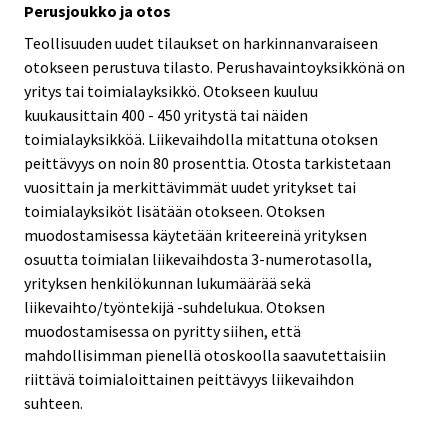
Perusjoukko ja otos
Teollisuuden uudet tilaukset on harkinnanvaraiseen
otokseen perustuva tilasto. Perushavaintoyksikkönä on
yritys tai toimialayksikkö. Otokseen kuuluu
kuukausittain 400 - 450 yritystä tai näiden
toimialayksikköä. Liikevaihdolla mitattuna otoksen
peittävyys on noin 80 prosenttia. Otosta tarkistetaan
vuosittain ja merkittävimmät uudet yritykset tai
toimialayksiköt lisätään otokseen. Otoksen
muodostamisessa käytetään kriteereinä yrityksen
osuutta toimialan liikevaihdosta 3-numerotasolla,
yrityksen henkilökunnan lukumäärää sekä
liikevaihto/työntekijä -suhdelukua. Otoksen
muodostamisessa on pyritty siihen, että
mahdollisimman pienellä otoskoolla saavutettaisiin
riittävä toimialoittainen peittävyys liikevaihdon
suhteen.