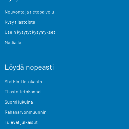
Neuvonta ja tietopalvelu
Kysy tilastoista
Usein kysytyt kysymykset
Medialle
Löydä nopeasti
StatFin-tietokanta
Tilastotietokannat
Suomi lukuina
Rahanarvonmuunnin
Tulevat julkaisut