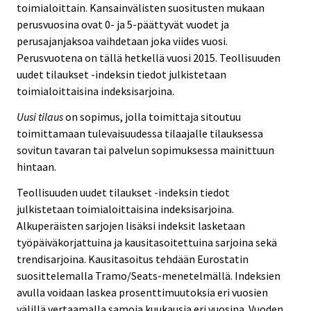
toimialoittain. Kansainvälisten suositusten mukaan
perusvuosina ovat 0- ja 5-päättyvät vuodet ja
perusajanjaksoa vaihdetaan joka viides vuosi.
Perusvuotena on tällä hetkellä vuosi 2015. Teollisuuden
uudet tilaukset -indeksin tiedot julkistetaan
toimialoittaisina indeksisarjoina.
Uusi tilaus
on sopimus, jolla toimittaja sitoutuu
toimittamaan tulevaisuudessa tilaajalle tilauksessa
sovitun tavaran tai palvelun sopimuksessa mainittuun
hintaan.
Teollisuuden uudet tilaukset -indeksin tiedot
julkistetaan toimialoittaisina indeksisarjoina.
Alkuperäisten sarjojen lisäksi indeksit lasketaan
työpäiväkorjattuina ja kausitasoitettuina sarjoina sekä
trendisarjoina. Kausitasoitus tehdään Eurostatin
suosittelemalla Tramo/Seats-menetelmällä. Indeksien
avulla voidaan laskea prosenttimuutoksia eri vuosien
välillä vertaamalla samoja kuukausia eri vuosina. Vuoden