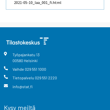
2021-05-10_laa_001_fi.html
Työpajankatu
13
00580
Helsinki
Vaihde
029 551 1000
Tietopalvelu
029 551 2220
info@stat.fi
Kysy meiltä