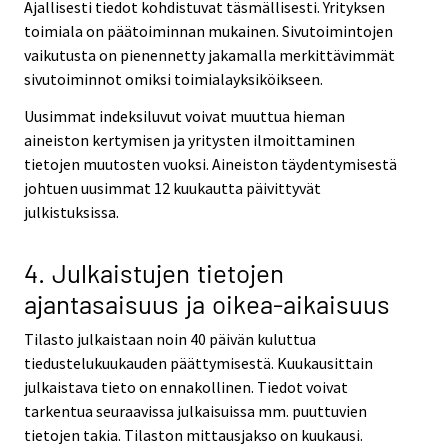
Ajallisesti tiedot kohdistuvat täsmällisesti. Yrityksen
toimiala on päätoiminnan mukainen. Sivutoimintojen
vaikutusta on pienennetty jakamalla merkittävimmät
sivutoiminnot omiksi toimialayksiköikseen.
Uusimmat indeksiluvut voivat muuttua hieman
aineiston kertymisen ja yritysten ilmoittaminen
tietojen muutosten vuoksi. Aineiston täydentymisestä
johtuen uusimmat 12 kuukautta päivittyvät
julkistuksissa.
4. Julkaistujen tietojen
ajantasaisuus ja oikea-aikaisuus
Tilasto julkaistaan noin 40 päivän kuluttua
tiedustelukuukauden päättymisestä. Kuukausittain
julkaistava tieto on ennakollinen. Tiedot voivat
tarkentua seuraavissa julkaisuissa mm. puuttuvien
tietojen takia. Tilaston mittausjakso on kuukausi.