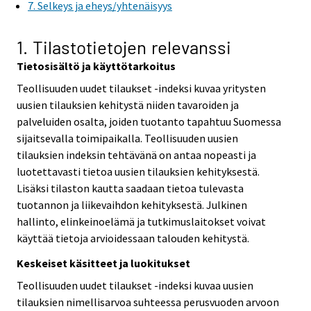
7. Selkeys ja eheys/yhtenäisyys
1. Tilastotietojen relevanssi
Tietosisältö ja käyttötarkoitus
Teollisuuden uudet tilaukset -indeksi kuvaa yritysten
uusien tilauksien kehitystä niiden tavaroiden ja
palveluiden osalta, joiden tuotanto tapahtuu Suomessa
sijaitsevalla toimipaikalla. Teollisuuden uusien
tilauksien indeksin tehtävänä on antaa nopeasti ja
luotettavasti tietoa uusien tilauksien kehityksestä.
Lisäksi tilaston kautta saadaan tietoa tulevasta
tuotannon ja liikevaihdon kehityksestä. Julkinen
hallinto, elinkeinoelämä ja tutkimuslaitokset voivat
käyttää tietoja arvioidessaan talouden kehitystä.
Keskeiset käsitteet ja luokitukset
Teollisuuden uudet tilaukset -indeksi kuvaa uusien
tilauksien nimellisarvoa suhteessa perusvuoden arvoon