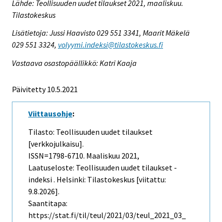
Lähde: Teollisuuden uudet tilaukset 2021, maaliskuu.
Tilastokeskus
Lisätietoja: Jussi Haavisto 029 551 3341, Maarit Mäkelä
029 551 3324,
volyymi.indeksi@tilastokeskus.fi
Vastaava osastopäällikkö: Katri Kaaja
Päivitetty 10.5.2021
Viittausohje
:
Tilasto: Teollisuuden uudet tilaukset
[verkkojulkaisu].
ISSN=1798-6710.
Maaliskuu
2021,
Laatuseloste: Teollisuuden uudet tilaukset -
indeksi . Helsinki: Tilastokeskus [viitattu:
9.8.2026].
Saantitapa:
https://stat.fi/til/teul/2021/03/teul_2021_03_