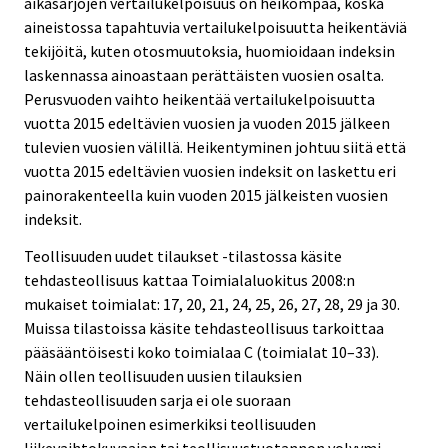
aikasarjojen vertailukelpoisuus on heikompaa, koska
aineistossa tapahtuvia vertailukelpoisuutta heikentäviä
tekijöitä, kuten otosmuutoksia, huomioidaan indeksin
laskennassa ainoastaan perättäisten vuosien osalta.
Perusvuoden vaihto heikentää vertailukelpoisuutta
vuotta 2015 edeltävien vuosien ja vuoden 2015 jälkeen
tulevien vuosien välillä. Heikentyminen johtuu siitä että
vuotta 2015 edeltävien vuosien indeksit on laskettu eri
painorakenteella kuin vuoden 2015 jälkeisten vuosien
indeksit.
Teollisuuden uudet tilaukset -tilastossa käsite
tehdasteollisuus kattaa Toimialaluokitus 2008:n
mukaiset toimialat: 17, 20, 21, 24, 25, 26, 27, 28, 29 ja 30.
Muissa tilastoissa käsite tehdasteollisuus tarkoittaa
pääsääntöisesti koko toimialaa C (toimialat 10–33).
Näin ollen teollisuuden uusien tilauksien
tehdasteollisuuden sarja ei ole suoraan
vertailukelpoinen esimerkiksi teollisuuden