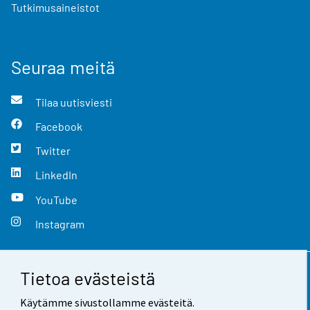
Tutkimusaineistot
Seuraa meitä
Tilaa uutisviesti
Facebook
Twitter
LinkedIn
YouTube
Instagram
Tietoa evästeistä
Yhteystiedot
Käytämme sivustollamme evästeitä.
Palaute