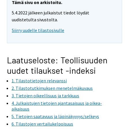
Tämä sivu on arkistoitu.
5.4.2022 jälkeen julkaistut tiedot löydät
uudistetulta sivustolta.
Siirry uudelle tilastosivulle
Laatuseloste: Teollisuuden
uudet tilaukset -indeksi
1. Tilastotietojen relevanssi
2. Tilastotutkimuksen menetelmäkuvaus
3. Tietojen oikeellisuus ja tarkkuus
4. Julkaistujen tietojen ajantasaisuus ja oikea-
aikaisuus
5. Tietojen saatavuus ja läpinäkyvyys/selkeys
6. Tilastojen vertailukelpoisuus