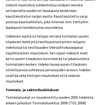
sisäisiä muutoksia suhdanteissa voidaan seurata
vertaamalla vuoden eri kuukausia keskenään
kausitasoitetun sarjan avulla. Kausitasoitettu sarja
poistaa kausivaihtelun, joka ilmenee mm. tiettyihin
kuukausiin kohdistuvina sesonkeina.
Indeksien avulla on helppo verrata toimialan uusien
tilauksien kehitystä teollisuustuotannon volyymi-
indeksissä tai teollisuuden liikevaihtokuvaajassa
tapahtuneisiin muutoksiin. Sen sijaan indeksit eivät
kerro uusien tilauksien euromäärää tai jakautumista
toimialojen kesken. Indeksi kuvaa uusien tilauksien
nimellisarvoa suhteessa perusvuoden arvoon. Indeksi
sisältää sekä hintojen muutokset että määrän
muutokset.
Toimiala- ja sektoriluokitukset
Toimialaluokat on muodostettu vuoden 2005 tiedoista
alkaen julkaisun Toimialaluokitus 2008 (TOL 2008)