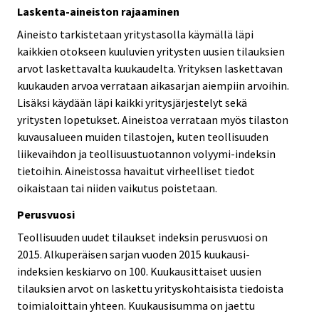
Laskenta-aineiston rajaaminen
Aineisto tarkistetaan yritystasolla käymällä läpi
kaikkien otokseen kuuluvien yritysten uusien tilauksien
arvot laskettavalta kuukaudelta. Yrityksen laskettavan
kuukauden arvoa verrataan aikasarjan aiempiin arvoihin.
Lisäksi käydään läpi kaikki yritysjärjestelyt sekä
yritysten lopetukset. Aineistoa verrataan myös tilaston
kuvausalueen muiden tilastojen, kuten teollisuuden
liikevaihdon ja teollisuustuotannon volyymi-indeksin
tietoihin. Aineistossa havaitut virheelliset tiedot
oikaistaan tai niiden vaikutus poistetaan.
Perusvuosi
Teollisuuden uudet tilaukset indeksin perusvuosi on
2015. Alkuperäisen sarjan vuoden 2015 kuukausi-
indeksien keskiarvo on 100. Kuukausittaiset uusien
tilauksien arvot on laskettu yrityskohtaisista tiedoista
toimialoittain yhteen. Kuukausisumma on jaettu