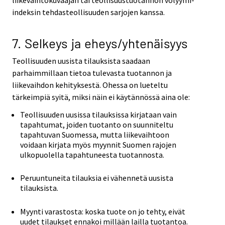
liikevaihtokuvaajan tai teollisuustuotannon volyymi-
indeksin tehdasteollisuuden sarjojen kanssa.
7. Selkeys ja eheys/yhtenäisyys
Teollisuuden uusista tilauksista saadaan
parhaimmillaan tietoa tulevasta tuotannon ja
liikevaihdon kehityksestä. Ohessa on lueteltu
tärkeimpiä syitä, miksi näin ei käytännössä aina ole:
Teollisuuden uusissa tilauksissa kirjataan vain
tapahtumat, joiden tuotanto on suunniteltu
tapahtuvan Suomessa, mutta liikevaihtoon
voidaan kirjata myös myynnit Suomen rajojen
ulkopuolella tapahtuneesta tuotannosta.
Peruuntuneita tilauksia ei vähennetä uusista
tilauksista.
Myynti varastosta: koska tuote on jo tehty, eivät
uudet tilaukset ennakoi millään lailla tuotantoa.