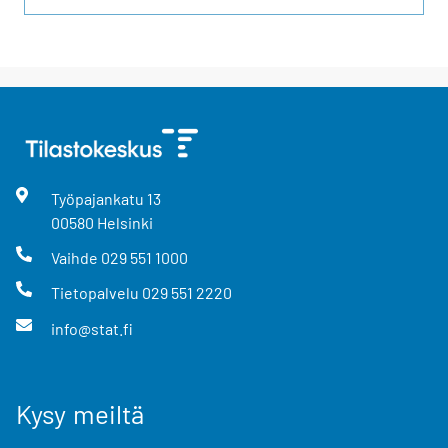
Työpajankatu
13
00580
Helsinki
Vaihde
029 551 1000
Tietopalvelu
029 551 2220
info@stat.fi
Kysy meiltä