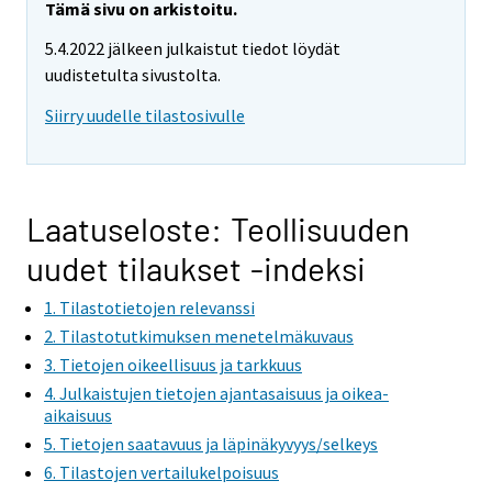
Tämä sivu on arkistoitu.
5.4.2022 jälkeen julkaistut tiedot löydät
uudistetulta sivustolta.
Siirry uudelle tilastosivulle
Laatuseloste: Teollisuuden
uudet tilaukset -indeksi
1. Tilastotietojen relevanssi
2. Tilastotutkimuksen menetelmäkuvaus
3. Tietojen oikeellisuus ja tarkkuus
4. Julkaistujen tietojen ajantasaisuus ja oikea-
aikaisuus
5. Tietojen saatavuus ja läpinäkyvyys/selkeys
6. Tilastojen vertailukelpoisuus