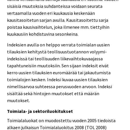
sisäisiä muutoksia suhdanteissa voidaan seurata
vertaamalla vuoden eri kuukausia keskenään
kausitasoitetun sarjan avulla. Kausitasoitettu sarja
poistaa kausivaihtelun, joka ilmenee mm. tiettyihin
kuukausiin kohdistuvina sesonkeina.
Indeksien avulla on helppo verrata toimialan uusien
tilauksien kehitystä teollisuustuotannon volyymi-
indeksissä tai teollisuuden liikevaihtokuvaajassa
tapahtuneisiin muutoksiin. Sen sijaan indeksit eivät
kerro uusien tilauksien euromäärää tai jakautumista
toimialojen kesken. Indeksi kuvaa uusien tilauksien
nimellisarvoa suhteessa perusvuoden arvoon. Indeksi
sisältää sekä hintojen muutokset että määrän
muutokset.
Toimiala- ja sektoriluokitukset
Toimialaluokat on muodostettu vuoden 2005 tiedoista
alkaen julkaisun Toimialaluokitus 2008 (TOL 2008)