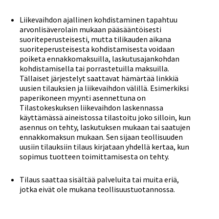
Liikevaihdon ajallinen kohdistaminen tapahtuu
arvonlisäverolain mukaan pääsääntöisesti
suoriteperusteisesti, mutta tilikauden aikana
suoriteperusteisesta kohdistamisesta voidaan
poiketa ennakkomaksuilla, laskutusajankohdan
kohdistamisella tai porrastetuilla maksuilla.
Tällaiset järjestelyt saattavat hämärtää linkkiä
uusien tilauksien ja liikevaihdon välillä. Esimerkiksi
paperikoneen myynti asennettuna on
Tilastokeskuksen liikevaihdon laskennassa
käyttämässä aineistossa tilastoitu joko silloin, kun
asennus on tehty, laskutuksen mukaan tai saatujen
ennakkomaksun mukaan. Sen sijaan teollisuuden
uusiin tilauksiin tilaus kirjataan yhdellä kertaa, kun
sopimus tuotteen toimittamisesta on tehty.
Tilaus saattaa sisältää palveluita tai muita eriä,
jotka eivät ole mukana teollisuustuotannossa.