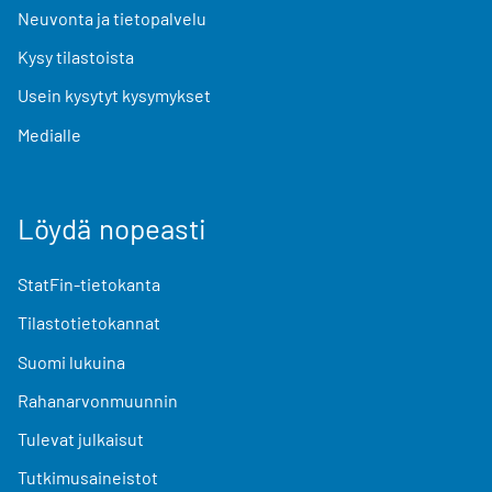
Neuvonta ja tietopalvelu
Kysy tilastoista
Usein kysytyt kysymykset
Medialle
Löydä nopeasti
StatFin-tietokanta
Tilastotietokannat
Suomi lukuina
Rahanarvonmuunnin
Tulevat julkaisut
Tutkimusaineistot