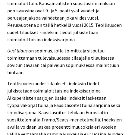
toimialoittain. Kansainvälisten suositusten mukaan
perusvuosina ovat 0- ja 5-päättyvät vuodet ja
perusajanjaksoa vaihdetaan joka viides vuosi.
Perusvuotena on tällä hetkellä vuosi 2015. Teollisuuden
uudet tilaukset -indeksin tiedot julkistetaan
toimialoittaisina indeksisarjoina.
Uusi tilaus
on sopimus, jolla toimittaja sitoutuu
toimittamaan tulevaisuudessa tilaajalle tilauksessa
sovitun tavaran tai palvelun sopimuksessa mainittuun
hintaan.
Teollisuuden uudet tilaukset -indeksin tiedot
julkistetaan toimialoittaisina indeksisarjoina.
Alkuperäisten sarjojen lisäksi indeksit lasketaan
työpäiväkorjattuina ja kausitasoitettuina sarjoina sekä
trendisarjoina. Kausitasoitus tehdään Eurostatin
suosittelemalla Tramo/Seats-menetelmällä. Indeksien
avulla voidaan laskea prosenttimuutoksia eri vuosien
välillä vertaamalla samoja kuukausia eri vuosina. Vuoden