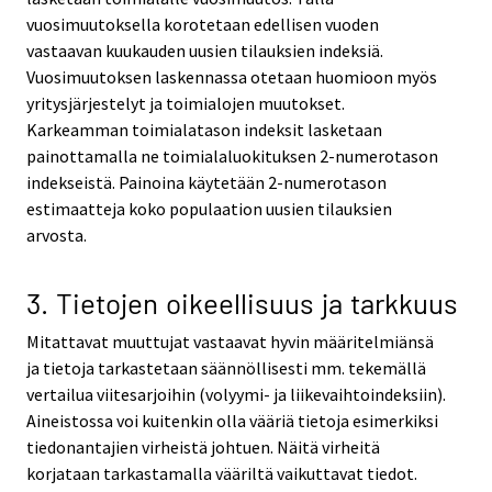
vuosimuutoksella korotetaan edellisen vuoden
vastaavan kuukauden uusien tilauksien indeksiä.
Vuosimuutoksen laskennassa otetaan huomioon myös
yritysjärjestelyt ja toimialojen muutokset.
Karkeamman toimialatason indeksit lasketaan
painottamalla ne toimialaluokituksen 2-numerotason
indekseistä. Painoina käytetään 2-numerotason
estimaatteja koko populaation uusien tilauksien
arvosta.
3. Tietojen oikeellisuus ja tarkkuus
Mitattavat muuttujat vastaavat hyvin määritelmiänsä
ja tietoja tarkastetaan säännöllisesti mm. tekemällä
vertailua viitesarjoihin (volyymi- ja liikevaihtoindeksiin).
Aineistossa voi kuitenkin olla vääriä tietoja esimerkiksi
tiedonantajien virheistä johtuen. Näitä virheitä
korjataan tarkastamalla vääriltä vaikuttavat tiedot.