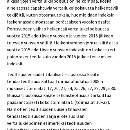
aikasarjojen vertailukelpoisuus on heikompaa, koska
aineistossa tapahtuvia vertailukelpoisuutta heikentäviä
tekijöitä, kuten otosmuutoksia, huomioidaan indeksin
laskennassa ainoastaan perättäisten vuosien osalta.
Perusvuoden vaihto heikentää vertailukelpoisuutta
vuotta 2015 edeltävien vuosien ja vuoden 2015 jälkeen
tulevien vuosien välillä. Heikentyminen johtuu siitä että
vuotta 2015 edeltävien vuosien indeksit on laskettu eri
painorakenteella kuin vuoden 2015 jälkeisten vuosien
indeksit.
Teollisuuden uudet tilaukset -tilastossa käsite
tehdasteollisuus kattaa Toimialaluokitus 2008:n
mukaiset toimialat: 17, 20, 21, 24, 25, 26, 27, 28, 29 ja 30.
Muissa tilastoissa käsite tehdasteollisuus tarkoittaa
pääsääntöisesti koko toimialaa C (toimialat 10–33).
Näin ollen teollisuuden uusien tilauksien
tehdasteollisuuden sarja ei ole suoraan
vertailukelpoinen esimerkiksi teollisuuden