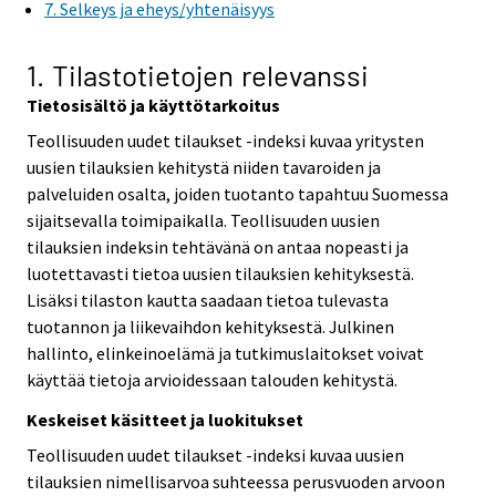
7. Selkeys ja eheys/yhtenäisyys
1. Tilastotietojen relevanssi
Tietosisältö ja käyttötarkoitus
Teollisuuden uudet tilaukset -indeksi kuvaa yritysten
uusien tilauksien kehitystä niiden tavaroiden ja
palveluiden osalta, joiden tuotanto tapahtuu Suomessa
sijaitsevalla toimipaikalla. Teollisuuden uusien
tilauksien indeksin tehtävänä on antaa nopeasti ja
luotettavasti tietoa uusien tilauksien kehityksestä.
Lisäksi tilaston kautta saadaan tietoa tulevasta
tuotannon ja liikevaihdon kehityksestä. Julkinen
hallinto, elinkeinoelämä ja tutkimuslaitokset voivat
käyttää tietoja arvioidessaan talouden kehitystä.
Keskeiset käsitteet ja luokitukset
Teollisuuden uudet tilaukset -indeksi kuvaa uusien
tilauksien nimellisarvoa suhteessa perusvuoden arvoon