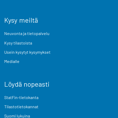
Kysy meiltä
Neuvonta ja tietopalvelu
Kysy tilastoista
Usein kysytyt kysymykset
Medialle
Löydä nopeasti
StatFin-tietokanta
Tilastotietokannat
Suomi lukuina