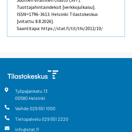
Suomen virallinen tilasto (SVT):
Tuottajahintaindeksit [verkkojulkaisu].
ISSN=1796-3613. Helsinki: Tilastokeskus
[viitattu: 8.8.2026].
Saantitapa: https://stat.fi/til/thi/2012/10/
Työpajankatu
13
00580
Helsinki
Vaihde
029 551 1000
Tietopalvelu
029 551 2220
info@stat.fi