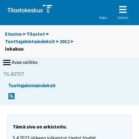
Valikko
Haku
Etusivu
>
Tilastot
>
Tuottajahintaindeksit
>
2012
>
lokakuu
Avaa valikko
TILASTOT
Tuottajahintaindeksit
Tämä sivu on arkistoitu.
5.4.2022 jälkeen julkaistut tiedot löydät