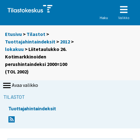
Valikko
Haku
Etusivu
>
Tilastot
>
Tuottajahintaindeksit
>
2012
>
lokakuu
> Liitetaulukko 26.
Kotimarkkinoiden
perushintaindeksi 2000=100
(TOL 2002)
Avaa valikko
TILASTOT
Tuottajahintaindeksit