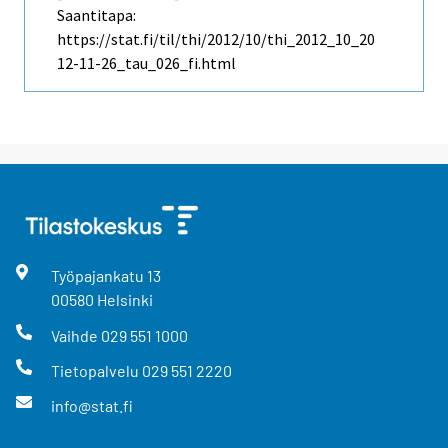
Saantitapa:
https://stat.fi/til/thi/2012/10/thi_2012_10_20
12-11-26_tau_026_fi.html
Työpajankatu
13
00580
Helsinki
Vaihde
029 551 1000
Tietopalvelu
029 551 2220
info@stat.fi