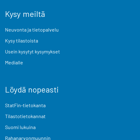
Kysy meiltä
Neuvonta ja tietopalvelu
Kysy tilastoista
Usein kysytyt kysymykset
Medialle
Löydä nopeasti
StatFin-tietokanta
Tilastotietokannat
Suomi lukuina
Rahanarvonmuunnin