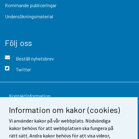
Kommande publiceringar
Undersökningsmaterial
Följ oss
Beställ nyhetsbrev
Twitter
Kontaktinformation
Information om kakor (cookies)
Respons
Vi använder kakor på vår webbplats. Nödvändiga
Användarvillkor
kakor behövs för att webbplatsen ska fungera på
Dataskydd
rätt sätt. Andra kakor behövs för att visa videor,