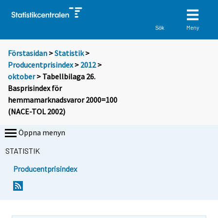
Meny
Sök
Förstasidan
>
Statistik
>
Producentprisindex
>
2012
>
oktober
> Tabellbilaga 26.
Basprisindex för
hemmamarknadsvaror 2000=100
(NACE-TOL 2002)
Öppna menyn
STATISTIK
Producentprisindex