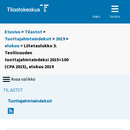
Valikko
Haku
Etusivu
>
Tilastot
>
Tuottajahintaindeksit
>
2019
>
elokuu
> Liitetaulukko 3.
Teollisuuden
tuottajahintaindeksi 2015=100
(CPA 2015), elokuu 2019
Avaa valikko
TILASTOT
Tuottajahintaindeksit