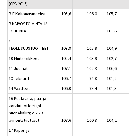
(CPA 2015)
B-E Kokonaisindeksi
105,6
106,0
105,7
B KAIVOSTOIMINTA JA
LOUHINTA
101,6
C
TEOLLISUUSTUOTTEET
103,9
105,9
104,9
10 Elintarvikkeet
102,4
103,9
102,7
11 Juomat
107,1
102,3
106,6
13 Tekstiilit
106,7
94,8
101,2
14 Vaatteet
106,0
98,4
101,3
16 Puutavara, puu- ja
korkkituotteet (pl.
huonekalut); olki- ja
punontatuotteet
107,6
100,3
104,2
17 Paperi ja