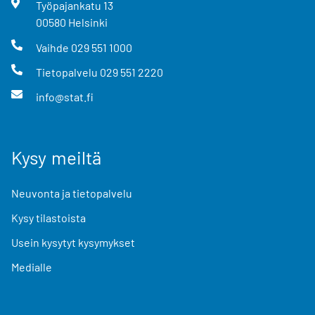
Työpajankatu
13
00580
Helsinki
Vaihde
029 551 1000
Tietopalvelu
029 551 2220
info@stat.fi
Kysy meiltä
Neuvonta ja tietopalvelu
Kysy tilastoista
Usein kysytyt kysymykset
Medialle