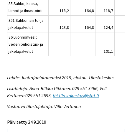
35 Sähkö, kaasu,
lämpö ja ilmastointi
118,2
164,8
118,7
351 Sähkön siirto- ja
jakelupalvelut
123,8
164,8
124,4
36 Luonnonvesi;
veden puhdistus- ja
jakelupalvelut
101,1
Lähde: Tuottajahintaindeksi 2019, elokuu. Tilastokeskus
Lisätietoja: Anna-Riikka Pitkänen 029 551 3466, Veli
Kettunen 029 551 2693,
thi.tilastokeskus@stat.fi
Vastaava tilastojohtaja: Ville Vertanen
Päivitetty 24.9.2019