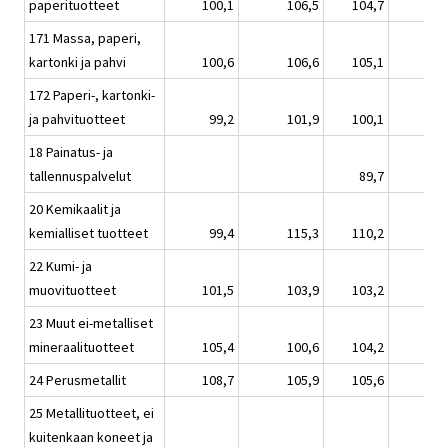
paperituotteet
100,1
106,5
104,7
171 Massa, paperi,
kartonki ja pahvi
100,6
106,6
105,1
172 Paperi-, kartonki-
ja pahvituotteet
99,2
101,9
100,1
18 Painatus- ja
tallennuspalvelut
89,7
20 Kemikaalit ja
kemialliset tuotteet
99,4
115,3
110,2
22 Kumi- ja
muovituotteet
101,5
103,9
103,2
23 Muut ei-metalliset
mineraalituotteet
105,4
100,6
104,2
24 Perusmetallit
108,7
105,9
105,6
25 Metallituotteet, ei
kuitenkaan koneet ja