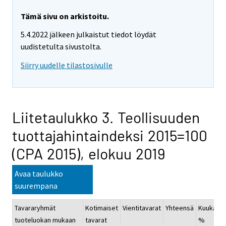
Tämä sivu on arkistoitu.
5.4.2022 jälkeen julkaistut tiedot löydät
uudistetulta sivustolta.
Siirry uudelle tilastosivulle
Liitetaulukko 3. Teollisuuden
tuottajahintaindeksi 2015=100
(CPA 2015), elokuu 2019
Avaa taulukko
suurempana
Tavararyhmät
Kotimaiset
Vientitavarat
Yhteensä
Kuukausi
tuoteluokan mukaan
tavarat
%