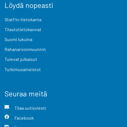
Löydä nopeasti
StatFin-tietokanta
Tilastotietokannat
Suomi lukuina
Rahanarvonmuunnin
Tulevat julkaisut
Tutkimusaineistot
Seuraa meitä
Tilaa uutisviesti
Facebook