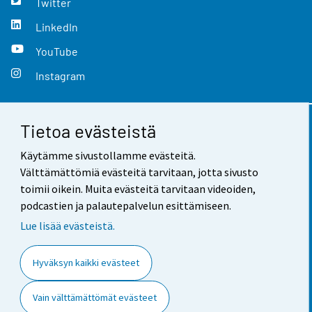
Twitter
LinkedIn
YouTube
Instagram
Tietoa evästeistä
Yhteystiedot
Käytämme sivustollamme evästeitä.
Palaute
Välttämättömiä evästeitä tarvitaan, jotta sivusto
toimii oikein. Muita evästeitä tarvitaan videoiden,
Käyttöehdot
podcastien ja palautepalvelun esittämiseen.
Tietosuoja
Lue lisää evästeistä.
Saavutettavuus
Hyväksyn kaikki evästeet
Tietoa sivustosta
Vain välttämättömät evästeet
Evästeasetukset