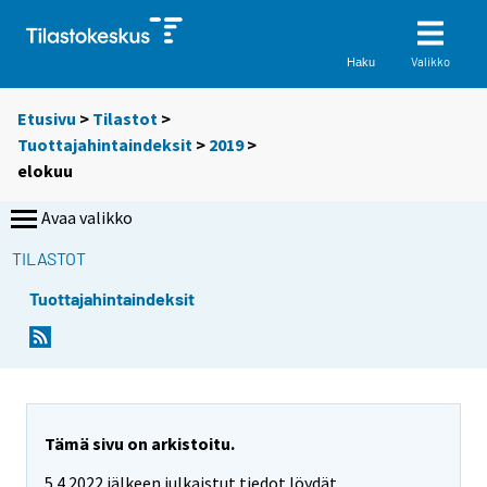
Valikko
Haku
Etusivu
>
Tilastot
>
Tuottajahintaindeksit
>
2019
>
elokuu
Avaa valikko
TILASTOT
Tuottajahintaindeksit
Tämä sivu on arkistoitu.
5.4.2022 jälkeen julkaistut tiedot löydät