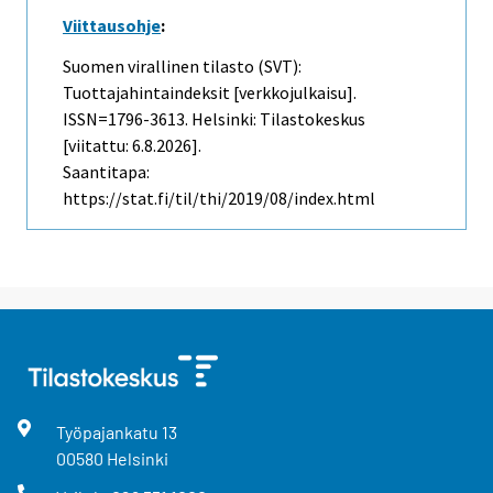
Viittausohje
:
Suomen virallinen tilasto (SVT):
Tuottajahintaindeksit [verkkojulkaisu].
ISSN=1796-3613. Helsinki: Tilastokeskus
[viitattu: 6.8.2026].
Saantitapa:
https://stat.fi/til/thi/2019/08/index.html
Työpajankatu
13
00580
Helsinki