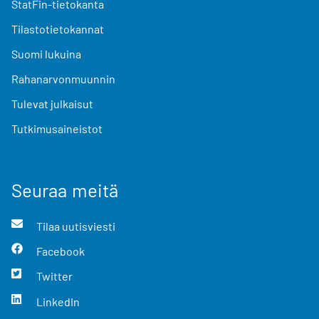
StatFin-tietokanta
Tilastotietokannat
Suomi lukuina
Rahanarvonmuunnin
Tulevat julkaisut
Tutkimusaineistot
Seuraa meitä
Tilaa uutisviesti
Facebook
Twitter
LinkedIn