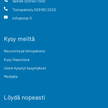
Vaihde
029 551 1000
Tietopalvelu
029 551 2220
info@stat.fi
Kysy meiltä
Neuvonta ja tietopalvelu
Kysy tilastoista
Usein kysytyt kysymykset
Medialle
Löydä nopeasti